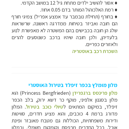
♦ אסור להושיב ילדים מתחת גיל 12 במושב הקדמי.
♦ רמת האלכוהול המותר בדם 0.05 אחוז.
♦ בחורף (תחילת נובמבר עד אמצע אפריל) צמיגי חורף
הם חובה ואביזר בטיחות ממדרגה ראשונה. שרשראות
שלג הן חובה בכבישים בהם המשטרה לא מאפשרת לנוע
בלעדיהן, ולכן חובה שיהיו ברכב כשנוסעים להרים
ולאזורים כפריים.
השכרת רכב באוסטריה
מלון מומלץ בכפר זיפלד בטירול האוסטרי
מלון פרינסס ברגפרידן
(Princess Bergfrieden) הו
א
מלון בסגנון אלפיני, מוקף כר דשא ירוק, בלב הכפר
זיפלד, במיקום
המתאי​ם ל
טיולי כוכב בטירול
. המלון
מדורג ברמת 4 כוכבים, והוא מציע חדרים, סוויטות
ודירות משפחתיות, הכוללות גם מטבח מאובזר ופינת
אוכל. בכל החדרים מרפסת וקומקום חשמלי, ובמלון