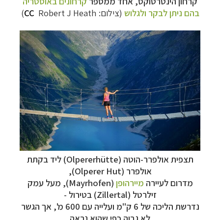
קרחון הינטרטוקס, אחד ממספר
קרחונים באוסטריה
בהם ניתן לבקר ולגלוש
(צילום:
Robert J Heath)
CC
תצפית אולפרר-הוטה (Olpererhütte) ליד בקתת
אולפרר (
Olperer Hut
)
,
מדרום לעיירה
מיירהופן
(
Mayrhofen
), מעל עמק
זילרטל (
Zillertal
) בטירול -
נדרשת הליכה של 6 ק"מ ועלייה עם 600 מ', אך הגשר
לא גבוה כפי שהוא נראה