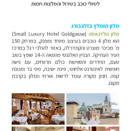
לטיולי כוכב בטירול והמלצות חמות
מלון מומלץ ב​זלצבורג
מלון גולדגאסה
(Small Luxury Hotel Goldgasse)
ה
וא מלון 4 כוכבים בעיצוב מיוחד ומפנק, במרחק 150
מ' מכיכר מוצרט והקתדרלה, באזור להולכי רגל
במרכז
העיר העתיקה
. הבניין האלגנטי מהמאה ה-14 שופץ בטוב
טעם, החדרים והסוויטות כולם מרווחים, עם גישה
חופשית לאינטרנט אלחוטי, פינת ישיבה, מיני בר ומכונת
קפה. חניון מקורה עומד לרשות אורחי המלון בקרבת
מקום.