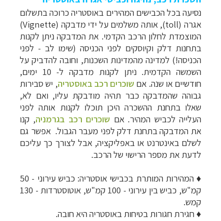
נסיעה בכל הכבישים המהירים באוסטריה כרוכה בתשלום
אגרה (toll), אותה משלמים על ידי מדבקה (Vignette)
המוצמדת לחלון הרכב הקדמי. את המדבקה ניתן לקנות
בתחנות דלק וקיוסקים לפני הכניסה (שימו לב - לפני
הכניסה!) למדינה מהמדינות השכנות, וחובה להדביק על
השמשה הקדמית. ניתן לקנות מדבקה ל- 10 ימים,
חודשיים או שנה. אם
שוכרים רכב באוסטריה
, יש סבירות
גבוהה שהמדבקה כבר תהיה מודבקת עליו, ואם לא,
שאלו בתחנת ההשכרה היכן תוכלו לקנות אותה לפני
העלייה לכביש המהיר. אם
שוכרים רכב בגרמניה
, קנו
את המדבקה בתחנת דלק לפני מעבר הגבול. אפשר גם
לשלם באינטרנט או באפליקציה, אבל לצורך כך עליכם
לדעת את מספר הרישוי של הרכב.
♦ המהירות המותרת בכבישי אוסטריה: כביש עירוני - 50
קמ"ש, כביש בין עירוני - 100 קמ"ש, אוטוסטרדות - 130
קמש.
♦ חגירת חגורות בטיחות באוסטריה היא חובה.