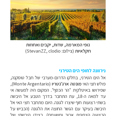
נופי המארמה, שדות, יקבים ואחוזות
חקלאיות
(צילום: StevanZZ, clodio)
נירוונה לחופי הים הטירני
אל הים הטירני, בחלקו הדרום-מערבי של חבל טוסקנה,
פולש חצי האי
מונטה ארג'נטריו
(
Monte Argentario
),
שפירושו באיטלקית "הר הכסף". המקום היה למעשה אי
עד למאה ה-18, עת התחבר בדרך הטבע אל היבשה
בשתי רצועות חוף שיצרו לגונה. היום מתחבר חצי האי אל
היבשה בעיקר עם הגשר החוצה את הלגונה (הכביש על
הרצועה הצפונית ארוך ומשעמם). בצידו היבשתי של