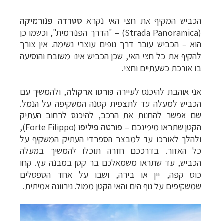
הכביש המקיף את חצי האי נקרא
סטרדה פנורמיקה
(
Strada Panoramica
) – "הדרך הפנורמית", וכשמו כן
הוא
–
הכביש עובר דרך נופים עוצרי נשימה. אין צורך
להקיף את כל חצי האי, שכן הכביש אינו משובח והנסיעה
בו אורכת כשעתיים וחצי.
תכנון
טיולים למדינות אירופה
לחצו לרשימת היעדים »
תכנון
טיולים לצפון אמריקה
לחצו לרשימת היעדים »
אני אוהבת להיכנס לעיירה
פורטו ארקולה
, ולהמשיך עם
קרוזים והפלגות נופש
לחצו לרשימת היעדים »
הכביש למעלה עד לתצפית קטנה המשקיפה על הנמל.
שם אפשר להחנות את הרכב, להיכנס לרחוב העתיק
הקטן
שתראו מימינכם –
פורטה פיליפו
(Forte Filippo),
ולהלך לאורכו עד למבצר הספרדי העתיק המשקיף על
כל האזור. בדרככם חזרה תוכלו להמשיך במעלה
הכביש, עד שתראו משמאלכם בר קטן במבנה עץ. קחו
כוס קפה, יין או בירה, ושבו על אחד הספסלים
שמשקיפים על נוף הים והאי הקטן ממול. נירוונה אמיתית.