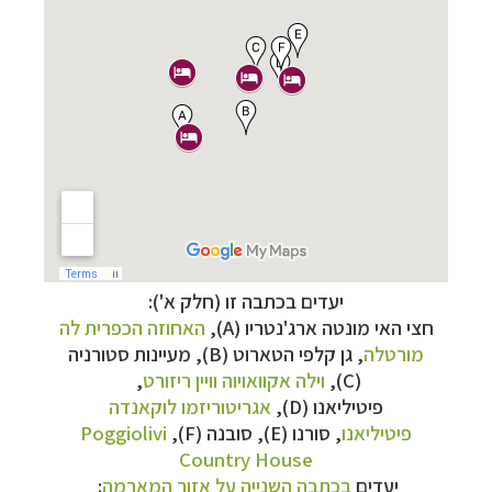
יעדים בכתבה זו (חלק א'):
חצי האי מונטה ארג'נטריו (A),
האחוזה הכפרית לה
מורטלה
, גן קלפי הטארוט (B),
מעיינות
סטורניה
(C),
וילה אקוואויוה וויין ריזורט
,
פיטיליאנו
(D),
אגריטוריזמו לוקאנדה
פיטיליאנו
,
סורנו
(E), סובנה (F),
Poggiolivi
Country House
יעדים
בכתבה השנייה על אזור המארמה
: