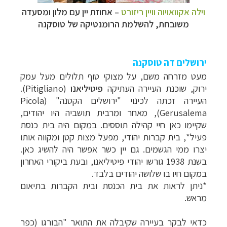
וילה אקוואויוה וויין ריזורט
– אחוזת יין עם מלון ומסעדה
משובחת, להשלמת הרומנטיקה של טוסקנה
ירושלים דה טוסקנה
מעט מזרחה משם, על מצוקי טוף תלולים מעל עמק
ירוק, שוכנת העיירה העתיקה
פיטיליאנו
(
Pitigliano
).
העיירה זכתה לכינוי "ירושלים הקטנה" (
Picola
Gerusalema
), מאחר ומרבית תושביה היו יהודים,
שקיימו כאן חיי קהילה תוססים. במקום היה בית כנסת
פעיל*, בית קברות יהודי, מפעל מצות קטן ומקווה אותו
יצרו ממי הגשמים. גם יין כשר אפשר היה להשיג כאן.
בשנת 1938 גורשו יהודי פיטיליאנו, ובעת ביקורי האחרון
במקום חיו בו שלושה יהודים בלבד.
*ניתן לראות את בית הכנסת ובית הקברות בתיאום
מראש.
כדאי לבקר בעיירה שקיבלה את התואר "הבורגו (כפר