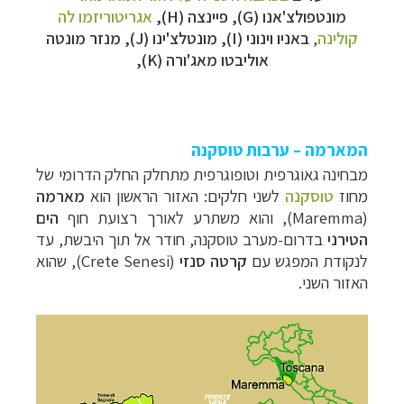
מונטפולצ'אנו (G), פיינצה (H),
אגריטוריזמו לה
קולינה
,
באניו וינוני (I
),
מונטלצ'ינו
(J), מנזר
מונטה
אוליבטו מאג'ורה
(K),
המארמה – ערבות טוסקנה
מבחינה גאוגרפית וטופוגרפית מתחלק החלק הדרומי של
מחוז
טוסקנה
לשני חלקים:
האזור הראשון הוא
מארמה
(
Maremma
), והוא משתרע לאורך רצועת חוף
הים
הטירני
בדרום-מערב טוסקנה, חודר אל תוך היבשת, עד
לנקודת המפגש עם
קרטה סנזי
(
Crete Senesi
), שהוא
האזור השני.