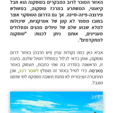
האזור המוכר לרוב המבקרים בטוסקנה הוא חבל
קיאנטי, המשתרע במרכז טוסקנה, במשולש
פירנצה-פיזה-סיינה. אך גם הדרום הטוסקני אוצר
בחובו מספר לא קטן של אטרקציות, שיכולות
למלא שבוע שלם של טיולים מהנים ומסלולים
מעניינים, אותם ניתן לכנות: "טוסקנה
למתקדמים".
אביא כאן כמה נקודות עניין (ויש הרבה) באזור דרום
טוסקנה, אותן כדאי לכלול במסלול הטיול שלכם. כתבה
זו, הראשונה בסדרה בת שתי כתבות, תעסוק באזור
מָארֶמָה
. כדי לטייל באזור זה
מומלץ
לשכור רכב
, שכן
התחבורה הציבורית לא נותנת תשובה מספקת למי שזמנו
מוגבל.
1 / 8