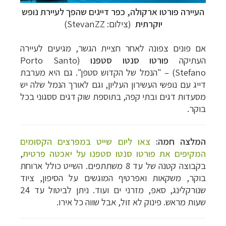
העיירה פורטו ארקולה, כפר דייגים שהפך לעיירת נופש
יוקרתית
(צילום: StevanZZ)
אם פונים צפונה לאחר חציית הגשר, מגיעים לעיירה
העתיקה
פורטו
סנטו סטפנו
(
Porto Santo
Stefano
)
–
"הנמל של הקדוש סטפן". גם היא מערבת
דייג עם נופשי העשירון העליון, וגם לאורך הנמל שלה יש
מסעדות דגים ובתי קפה, בתוספת שוק דגים ססגוני בכל
בוקר.
המלצה חמה:
צאו ליום שייט במפרצים הקסומים
המקיפים את פורטו סנטו סטפנו על יאכטה פרטית
,
בקבוצה קטנה של עד 8 משתתפים. השייט כולל ארוחת
בוקר, משקאות ואפרטיף המוגשים על הסיפון, ציוד
שנורקלינג, סאפ, מזרני ים ועוד. ניתן לביטול עד 24
שעות מראש. פינוק לא זול, אבל שווה כל אירו.