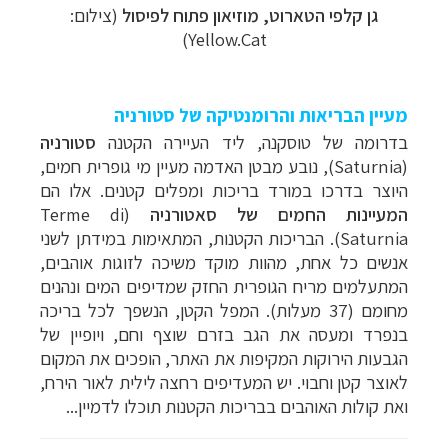
גן קלפי הטארוט
, מוזיאון פתוח לפיסול
(צילום:
Yellow.Cat)
מעיין הבריאות והרומנטיקה של סטורניה
בדרומה של טוסקנה, ליד העיירה הקטנה
סטורניה
(
Saturnia
), נובע מבטן האדמה מעיין מי גופרית חמים,
היוצר בדרכו במורד בריכות ומפלים קטנים. אלו הם
המעיינות החמים של סאטורניה
(
Terme di
Saturnia
). הבריכות הקטנות, המתאימות במידתן לשני
אנשים כל אחת, מהוות מוקד משיכה לזוגות אוהבים,
המתעלמים מריח הגופרית החזק שמדיפים המים ונהנים
מחומם (37 מעלות). המפל הקטן, הנשפך לכל בריכה
בנפרד ומעסה את הגב בזרם שוצף וחם, ויופיין של
הגבעות הירוקות המקיפות את האתר, הופכים את המקום
לאוצר קטן וחבוי. יש המעדיפים רחצה לילית לאור הירח,
ואת קולות האוהבים בבריכות הקטנות תוכלו לדמיין...