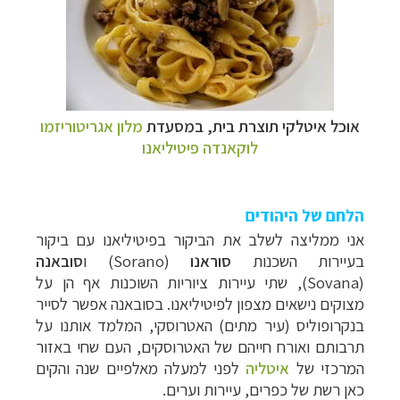
אוכל איטלקי תוצרת בית, ב
מסעדת
מלון אגריטוריזמו
לוקאנדה פיטיליאנו
הלחם של היהודים
אני ממליצה לשלב את הביקור בפיטיליאנו עם ביקור
בעיירות השכנות
סוראנו
(
Sorano
) ו
סובאנה
(
Sovana
), שתי עיירות ציוריות השוכנות אף הן על
מצוקים נישאים מצפון לפיטיליאנו. בסובאנה אפשר לסייר
בנקרופוליס (עיר מתים) האטרוסקי, המלמד אותנו על
תרבותם ואורח חייהם של האטרוסקים, העם שחי באזור
המרכזי של
איטליה
לפני למעלה מאלפיים שנה והקים
כאן רשת של כפרים, עיירות וערים.