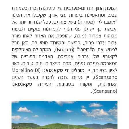
רצועת החוף הדרום-מערבית של טוסקנה הוכרה כשמורת
טבע, ומתאפיינת ביערות עצי אורן, שקיבלו את הכינוי
"אומברלי" (מטריות) בשל צורתם. ככל שנחדור יותר אל
היבשת כך ישתנו פני הנוף לקמרונות צוקיים וגבעות
מכוסות צמחיה נמוכה, שהופכת את האזור לאחו פורה
עבור עדרי פרות, כבשים ובמיוחד סוסי בר. כאן נוכל
לפגוש את ה"בוטרי" (
Butteri
), המקבילה האיטלקית
לקאובוי של ערבות אמריקה. האדמה הפורייה של
המארמה מניבה גפנים, מהם מייצרים יינות טובים. ראוי
לציון במיוחד, יין
מורלינו די סקאנסאנו
(
Morellino Di
Scansano
), יין אדום שזכה להכרה בעשר השנים
האחרונות, ומקורו בסביבות העיירה
סקאנסאנו
תכנון
טיולים למדינות אירופה
לחצו לרשימת היעדים »
).
Scansano
(
תכנון
טיולים לצפון אמריקה
לחצו לרשימת היעדים »
קרוזים והפלגות נופש
לחצו לרשימת היעדים »