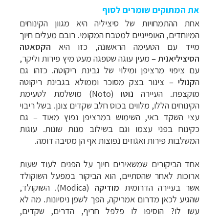
את המתוקים שומרים לסוף
אחת ההתמחויות של סיציליה היא מגוון הקינוחים
המיוחדים, האופייניים למטבח המקומי. רובם מעלים חיוך
מייד עם הטעימה הראשונה, כזו היא
הקסאטה
הסיציליאנית
– מעין עוגה שספגה מעט מיץ פירות וליקר,
עם ציפוי מרציפן ומילוי של גבינת ריקוטה. כזהו גם
ה
קנולי
– צינור בצק מסוכר וממולא בגבינת ריקוטה
מוקצפת. העיירה
נוטו
(
Noto
) מושלמת לטעימת
הקינוחים הללו, מלווים בכוס חלב שקדים צונן. בשל ריבוי
עצי השקד באי, השימוש במרציפן נפוץ מאוד – גם
כקינוח בפני עצמו וגם בשילוב מנות שונות. עוגות
המשלבות פירות ואגוזים נפוצות אף הן מסיבה דומה.
אחד הביקורים שמשאירים חיוך על הפנים לעוד שעות
ארוכות לאחר שהסתיים, הוא הביקור במפעל השוקולד
אשר בעיירה הדרומית
מודיקה
(
Modica
). השוקולד,
שהגיע לכאן מדרום אמריקה, הפך לשפן ניסיונות. מה לא
עשו לו? הוסיפו לו פלפל חריף, הדרים, שקדים,