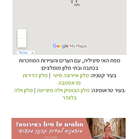
מפת האי סיציליה, עם הערים והעיירות המוזכרות
בכתבה ובתי מלון מומלצים:
תכנון
טיולים למדינות אירופה
לחצו לרשימת היעדים »
בעיר קטניה:
מלון איירונה סיטי
|
מלון הדירות
תכנון
טיולים לצפון אמריקה
לחצו לרשימת היעדים »
פראסטבה
קרוזים והפלגות נופש
לחצו לרשימת היעדים »
בעיר טראומינה:
מלון הבוטיק וילה פיוריטה
|
מלון וילה
בלוודר