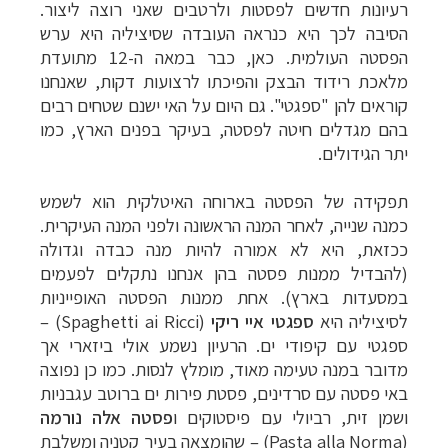
רעיונות חדשים לפסטות ולרטבים שאני רוצה ליצור.
הסיבה לכך היא כנראה העובדה שסיציליה היא ערש
הפסטה העולמית. כאן, כבר במאה ה-12 מתועדת
מלאכת רידוד הבצק והפיכתו לרצועות דקות, שאנחנו
קוראים להן "ספגטי". גם היום על האי ישנם שטחים רבים
בהם מגדלים חיטה לפסטה, בעיקר בפנים הארץ, כמו
יתר הגידולים.
תפקידה של הפסטה בארוחה האיטלקית הוא לשמש
כמנה שנייה, לאחר המנה הראשונה ולפני המנה העיקרית.
ככזאת, היא לא אמורה להיות מנה כבדה וגדולה
(להבדיל ממנות פסטה בהן אנחנו נתקלים לפעמים
במסעדות בארץ). אחת ממנות הפסטה האופייניות
לסיציליה היא
ספגטי איי ריקי
(
Spaghetti ai Ricci
) –
ספגטי עם קיפודי ים. הרעיון נשמע אולי ביזארי אך
מדובר במנה טעימה מאוד, מומלץ לנסות. כמו כן נפוצה
באי פסטה עם סרדינים, פסטת פירות ים ברוטב עגבניות
ושמן זית, רביולי עם פיסטוקים ו
פסטה אלה נורמה
(
Pasta alla Norma
) – שהומצאה בעיר קטניה ומשלבת