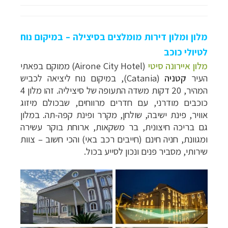
מלון ומלון דירות מומלצים בסיצילה
– ב
מיקום נוח
לטיולי כוכב
מלון איירונה סיטי
(
Airone City Hotel
) ממוקם בפאתי
העי
ר
קטניה
(Catania),
במיקום נוח ליציאה לכביש
המהיר, 20 דקות משדה התעופה של סיציליה. זהו מלון 4
כוכבים מודרני, עם חדרים מרווחים, שבכולם מיזוג
אוויר, פינת ישיבה, שולחן, מקרר ופינת קפה-תה. במלון
גם בריכה חיצונית, בר משקאות, ארוחת בוקר עשירה
ומגוונת, חניה חינם (חייבים רכב באי) והכי חשוב – צוות
שירותי, מסביר פנים ונכון לסייע בכול.