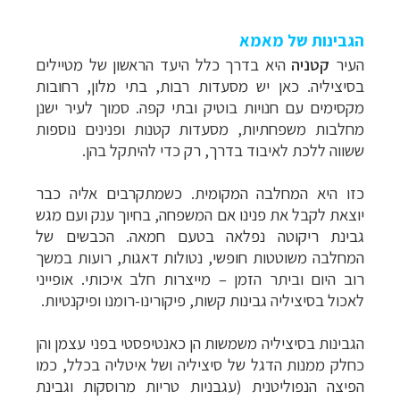
הגבינות של מאמא
העיר
קטניה
היא בדרך כלל היעד הראשון של מטיילים
בסיציליה. כאן יש מסעדות רבות, בתי מלון, רחובות
מקסימים עם חנויות בוטיק ובתי קפה. סמוך לעיר ישנן
מחלבות משפחתיות, מסעדות קטנות ופנינים נוספות
ששווה ללכת לאיבוד בדרך, רק כדי להיתקל בהן.
כזו היא המחלבה המקומית. כשמתקרבים אליה כבר
יוצאת לקבל את פנינו אם המשפחה, בחיוך ענק ועם מגש
גבינת ריקוטה נפלאה בטעם חמאה. הכבשים של
המחלבה משוטטות חופשי, נטולות דאגות, רועות במשך
רוב היום וביתר הזמן – מייצרות חלב איכותי. אופייני
לאכול בסיציליה גבינות קשות, פיקורינו-רומנו ופיקנטיות.
הגבינות בסיציליה משמשות הן כאנטיפסטי בפני עצמן והן
כחלק ממנות הדגל של סיציליה ושל איטליה בכלל, כמו
הפיצה הנפוליטנית (עגבניות טריות מרוסקות וגבינת