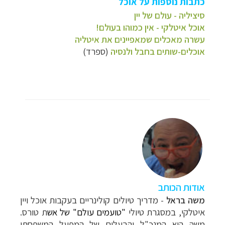
כתבות נוספות על אוכל
סיציליה - עולם של יין
אוכל איטלקי - אין כמוהו בעולם!
עשרה מאכלים שמאפיינים את איטליה
אוכלים-שותים בחבל ולנסיה
(ספרד)
אודות הכותב
משה בראל
-
מדריך טיולים קולינריים בעקבות אוכל ויין
איטלקי, במסגרת טיולי
"
טועמים עולם
" של אש
ת טורס.
משה הוא המנכ"ל והבעלים של המפעל המשפחתי