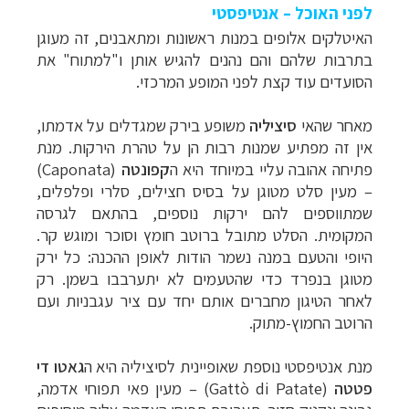
לפני האוכל – אנטיפסטי
האיטלקים אלופים במנות ראשונות ומתאבנים, זה מעוגן
בתרבות שלהם והם נהנים להגיש אותן ו"למתוח" את
הסועדים עוד קצת לפני המופע המרכזי.
מאחר שהאי
סיציליה
משופע בירק שמגדלים על אדמתו,
אין זה מפתיע שמנות רבות הן על טהרת הירקות. מנת
פתיחה אהובה עליי במיוחד היא ה
קפונטה
(
Caponata
)
– מעין סלט מטוגן על בסיס חצילים, סלרי ופלפלים,
שמתווספים להם ירקות נוספים, בהתאם לגרסה
המקומית. הסלט מתובל ברוטב חומץ וסוכר ומוגש קר.
היופי והטעם במנה נשמר הודות לאופן ההכנה: כל ירק
מטוגן בנפרד כדי שהטעמים לא יתערבבו בשמן. רק
לאחר הטיגון מחברים אותם יחד עם ציר עגבניות ועם
הרוטב החמוץ-מתוק.
מנת אנטיפסטי נוספת שאופיינית לסיציליה היא ה
גאטו די
פטטה
(
Gattò di Patate
) – מעין פאי תפוחי אדמה,