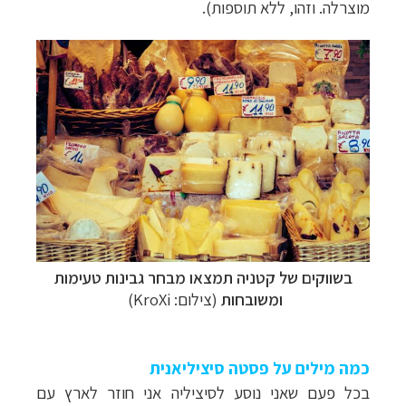
מוצרלה. וזהו, ללא תוספות).
תכנון
טיולים למדינות אירופה
לחצו לרשימת היעדים »
תכנון
טיולים לצפון אמריקה
לחצו לרשימת היעדים »
קרוזים והפלגות נופש
לחצו לרשימת היעדים »
בשווקים של קטניה תמצאו מבחר גבינות טעימות
ומשובחות
(צילום: KroXi)
כמה מילים על פסטה סיציליאנית
בכל פעם שאני נוסע לסיציליה אני חוזר לארץ עם