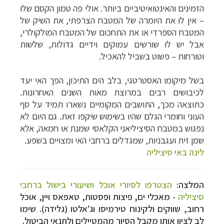
הזמינים והאינטואיטיביים ביותר. אולי פה טמון הקסם שלו
– אין לו את היומרה של המטבח הצרפתי, את השיק של
המטבח הספרדי או את התחכום של המטבח המולקולרי,
אבל יש לו שורשים עמוקים וידיים גדולות, שלשות
וטורחות – פשוט בשביל להאכיל.
בשל מיקומו האסטרטגי, בלב הים התיכון, הפך האי יעד
לכיבושים רבים במרוצת מאות השנים האחרונות.
כתוצאה מכך, התושבים המקומיים נשארו תמיד על סף
העוני וחומרי הגלם שהיו בשימוש שיקפו זאת. גם היום לא
נפגוש במטבח הסיציליאני הקלאסי שמנת או חמאה, אלא
שמן זית ועגבניות, שמגדלים ברחבי האי ומצויים בשפע.
לינה באי סיציליה
המלצה:
הצטרפו לסיורי אוכל ושיעורי בישול ברחבי
סיציליה
- מאכלי ים, פיצות ופסטות, טאפאס ויין, אוכל
רחוב, שווקים ולקינוח טירמיסו וג'אלטו (גלידה). שימו
לב לציון אותו מקבל הסיור מהמטיילים ולתנאי הביטול.