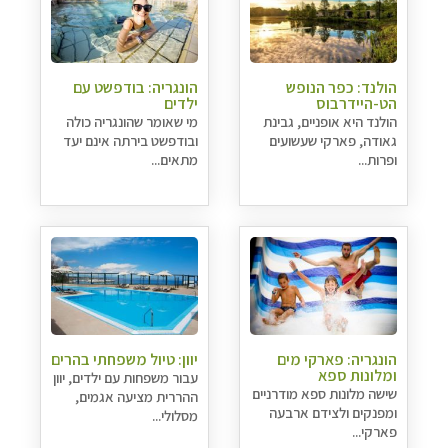
הולנד: כפר הנופש
הונגריה: בודפשט עם
הט-היידרבוס
ילדים
הולנד היא אופניים, גבינת
מי שאומר שהונגריה כולה
גאודה, פארקי שעשועים
ובודפשט בירתה אינם יעד
ופרות...
מתאים...
הונגריה: פארקי מים
יוון: טיול משפחתי בהרים
ומלונות ספא
עבור משפחות עם ילדים, יוון
שישה מלונות ספא מודרניים
ההררית מציעה אגמים,
ומפנקים ולצידם ארבעה
מסלולי...
פארקי...