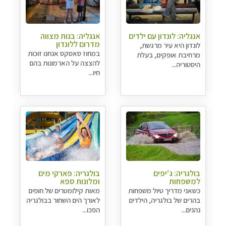
אנגליה: לונדון עם ילדים
אנגליה: בנות מצווה
מדרום ללונדון
לונדון היא עיר מרגשת,
במחוז סאסקס אנחנו זוכות
מרחיבת אופקים, בעלת
להצצה על הארמונות בהם
היסטוריה...
חיו...
בולגריה: ג′יפים
בולגריה: פארקי מים
למשפחות
ומלונות ספא
כשאני מדריך טיול משפחות
מאות קילומטרים של חופים
בהרים של בולגריה, הילדים
לאורך הים השחור בבולגריה
נהנים...
הפכו...