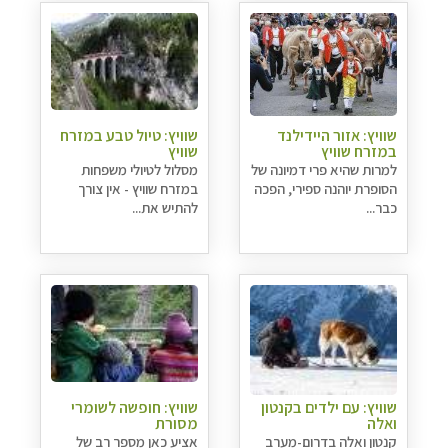
שוויץ: אזור היידילנד
שוויץ: טיול טבע במזרח
במזרח שוויץ
שוויץ
למרות שהיא פרי דמיונה של
מסלול לטיולי משפחות
הסופרת יוהנה ספירי, הפכה
במזרח שוויץ - אין צורך
כבר...
להתיש את...
קרוזים והפלגות נופש
לחצו לרשימת היעדים »
תכנון טיולים למדינות אירופה
לחצו לרשימת היעדים
»
תכנון
טיולים לאמריקה הצפונית
לחצו לרשימת
שוויץ: עם ילדים בקנטון
שוויץ: חופשה לשומרי
היעדים »
ואלה
מסורת
קנטון ואלה בדרום-מערב
אציע כאן מספר רב של