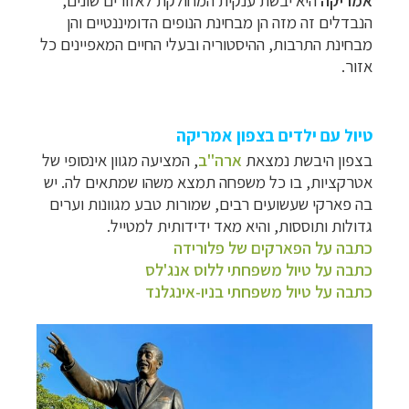
אמריקה
היא יבשת ענקית המחולקת לאזורים שונים,
הנבדלים זה מזה הן מבחינת הנופים הדומיננטיים והן
מבחינת התרבות, ההיסטוריה ובעלי החיים המאפיינים כל
אזור.
טיול עם ילדים בצפון אמריקה
בצפון היבשת נמצאת
ארה"ב
, המציעה מגוון אינסופי של
אטרקציות, בו כל משפחה תמצא משהו שמתאים לה. יש
בה פארקי שעשועים רבים, שמורות טבע מגוונות וערים
גדולות ותוססות, והיא מאד ידידותית למטייל.
כתבה על הפארקים של פלורידה
כתבה על טיול משפחתי ללוס אנג'לס
כתבה על טיול משפחתי בניו-אינגלנד
קרוזים והפלגות נופש
לחצו לרשימת היעדים »
תכנון טיולים למדינות אירופה
לחצו לרשימת היעדים
»