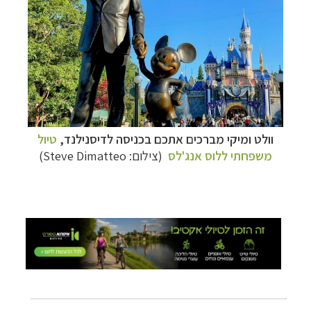
תכנון
טיולים לאמריקה הצפונית
לחצו לרשימת
היעדים »
וולט ומיקי מברכים אתכם בכניסה לדיסנילנד,
טיול
משפחתי ללוס אנג'לס
(צילום:
Steve Dimatteo
)