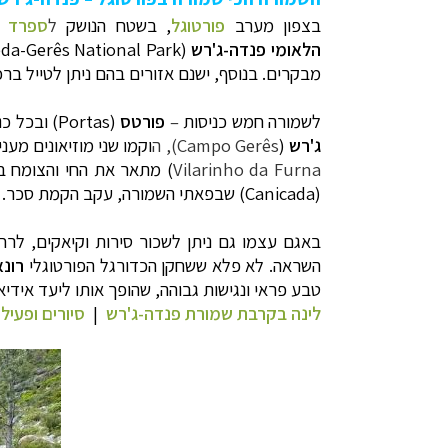
בצפון מערב
פורטוגל
, בשטח הנושק
ל
ספרד
ו
הלאומי
פנדה-ג'רש
(
da-Gerês National Park
מבקרים. בנוסף, ישנם אזורים בהם ניתן לטייל בר
לשמורה חמש כניסות
–
פורטס
(
Portas
) ובכל כ
ג'רש
(
Campo Gerês), ה
וקמו שני מוזיאונים מעניי
Vilarinho da Furna
) מתאר את החי והצומח ב
(
Canicada
) שבפאתי השמורה, עקב הקמת סכר.
באגם עצמו גם ניתן לשכור סירות וקיאקים, לרח
השראה. לא פלא ששחקן הכדורגל הפורטוגלי
רונא
טבע פראי ונגישות גבוהה, שהופך אותו ליעד אידיאל
לינה בקרבת שמורת פנדה-ג'רש
|
סיורים ופעיל