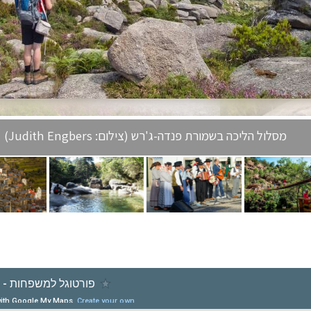
מסלול הליכה בשמורת פנדה-ג'רש (צילום: Judith Engbers)