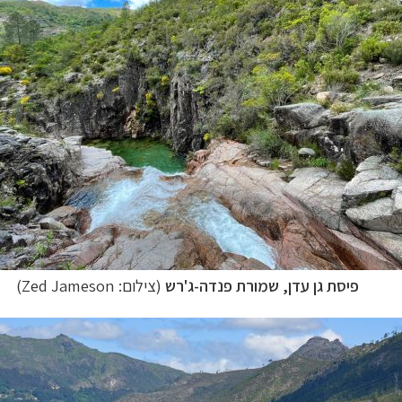
פיסת גן עדן, שמורת פנדה-ג'רש
(צילום: Zed Jameson)