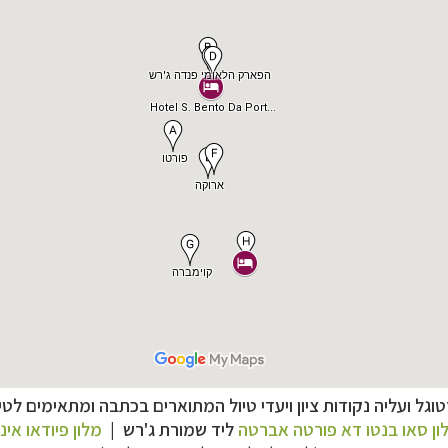
וגל ועליה נקודות ציון ויעדי טיול המתוארים בכתבה ומתאימים לטיו
–
ם
לחצו לבחירת המסלול המתאים לכם »
ון סאו בנטו דא פורטה אברטה
ליד שמורת ג'רש |
מלון פיודאו אי
–
מלאה: מלונות, רכב ופעילויות
לחצו למידע נוסף »