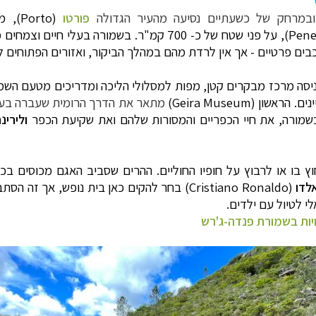
במרחק של כשעתיים נסיעה מהעיר הגדולה
פורטו
(
Porto
), מ
Pene
), על פני שטח של כ- 700 קמ"ר. בשמורה בעלי 
כבים פרטיים - אך אין לרדת מהם במהלך הביקור, ואזורים הפתוחים 
ניסה מרכז מבקרים קטן, מפות למסלולי הליכה ומדריכים מטעם השמ
נים. הראשון (
Geira Museum
)
מתאר את הדרך הרומית שעברה בעב
שמורה, את חיי הכפריים והמסורות שלהם ואת שקיעת הכפר
ולירינ
וץ בו או לרבוץ על חופיו החוליים. ההרים שסביב האגם מכוסים בכ
לדו
(
Cristiano Ronaldo
) בחר להקים כאן בית נופש, אך זה הסתב
י לטיול עם ילדים.
ויות בשמורת פנדה-ג'רש