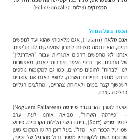
המצוקים
(צילום:
Fèlix González
)
הכפר בעל המזל
אגם טלארן
(
Talarn
), אגם מלאכותי שהוא יעד לנופשים
רבים, הוא דוגמה מצוינת ליתרון שמעניקים לנו הג'יפים.
אנחנו לא מחפשים דרכים אתגריות עבור "האדרנלין"
של הנהגים, אך דרכי העפר היורדות לאגם, מאפשרות
לנו "לברוח" לחופים פרטיים, כמו גם למקומות נוספים
הרחק מנתיב התיירות השחוק. לחופי האגם אנו עוצרים
לשכשוך קצר במים ולארוחת צהריים, ומחלצים רגליים
בהליכה קצרה.
נסיעה לאורך נהר
נוגרה פיירסה
(
Noguera Pallaresa
)
– "פיירסה השחור", מביאה אותנו לעת ערב
לכפר
סורט
(
Sort
), ביתנו בשני הלילות הקרובים. פירוש
שמו של הכפר הוא "מזל". בעל דוכן הלוטו המקומי טוען
שבזכות השם ללקוחותיו מספר גדול מהרגיל של זכיות,