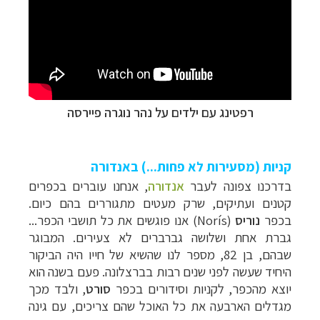
רפטינג עם ילדים על נהר נוגרה פיירסה
קניות (מסעירות לא פחות...) באנדורה
בדרכנו צפונה לעב
ר
אנדורה
, א
נחנו עוברים בכפרים
קטנים ועתיקים, שרק מעטים מתגוררים בהם כיום.
בכפר
נוריס
(
Norís
) אנו פוגשים את כל תושבי הכפר...
גברת אחת ושלושה גברברים לא צעירים. המבוגר
שבהם, בן 82, מספר לנו שהשיא של חייו היה הביקור
היחיד שעשה לפני שנים רבות בברצלונה. פעם בשנה הוא
יוצא מהכפר, לקניות וסידורים בכפר
סורט
, ולבד מכך
מגדלים הארבעה את כל האוכל שהם צריכים, עם גינה