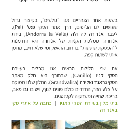
בשעות אחר הצהריים אנו "גולשים", בקיצור גדול
שעושים לנו הג'יפים, דרך אתר הסקי
פאל
(
Pal
),
לעבר
אנדורה לה ולה
(
Andorra la Vella
), בירת
אנדורה. ממלכת הקניות של אנדורה היא הזדמנות
ל"הפסקת שוטטות" ברחוב הראשי, ומי שלא חייב, מוזמן
איתי לשתות קפה.
את שני הלילות הבאים אנו מבלים בעיירת
הסקי
קניו
(
Canillo
), שבחורף היא חלק מאתר
הסקי
גראנד ואלירה
(
Grandvalira
). המלון שלנו ממוקם
על צלע ההר, החדרים כולם פונים לנוף, ויש בו גם פאב,
בריכת שחייה ומשחקיה לקטנטנים.
בתי מלון בעיירת הסקי קאניו
|
כתבה על אתרי סקי
באנדורה