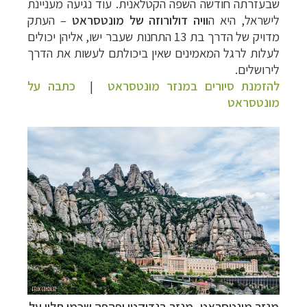
שבעזרתה חודשה השפה הקטלאנית. עוד נגיעה מעניינת
לישראל, היא ה
וויה דולורוזה של מונטסראט
–
העתק
מדויק של הדרך בת 13 התחנות שעבר ישו, אליהן יכולים
לעלות לרגל המאמינים שאין ביכולתם לעשות את הדרך
לירושלים.
להזמנת סיורים במנזר מונטסראט
|
כתבה על
מונטסראט
מנזר מונטסראט, מנזר בנדיקטי יפהפה שכמו תלוי על