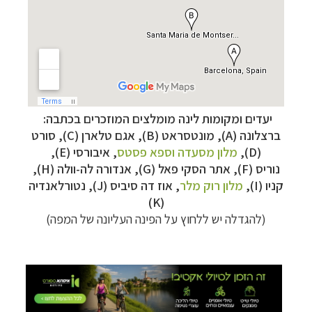
יעדים ומקומות לינה מומלצים המוזכרים בכתבה:
ברצלונה
(A), מונטסראט (B), אגם טלארן (C), סורט
(D),
מלון מסעדה וספא פסטס
,
איבורסי (E),
קרוזים והפלגות נופש
לחצו לרשימת היעדים »
נוריס (F), אתר הסקי פאל (G), אנדורה לה-וולה (H),
הפלגות לאנטארקטיקה
לחצו לכל מסלולי ההפלגות »
קניו (I),
מלון רוק מלר
,
אוז דה סיביס (J),
נטורלאנדיה
הפלגות לארצות הקוטב הצפוני
לחצו לקבלת כל
(K)
האפשרויות »
(להגדלה יש ללחוץ על הפינה העליונה של המפה)