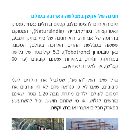
חגיגה של אקשן במגלשה הארוכה בעולם
היום הוא היום לו ציפו כולם, קטנים וגדולים כאחד. פארק
האטרקציות
נטורלאנדיה
(
Naturlàndia
), הממוקם
בדרומה של אנדורה, הוא חגיגה של כיף בחיק הטבע,
ששיאה במגלשת ההרים הארוכה בעולם, המכונה
כאן
טובוטרון
(
Tobotronc
). 5.3 קילומטר של גלישה
במזחלות זוגיות, במהירות שאתם קובעים (עד 60
קמ"ש), אך לאט זה לא יהיה....
מזל שאני הוא "הרשע", שמגביל את הילדים לשני
סיבובים, שאם לא כן כנראה שהם לא היו עוזבים את
המקום לעולם. ילדים מתחת גובה 1.20 מטר, שאינם
מורשים לגלוש, או מי שסתם חושש, יכול להשתעשע
בפארק חבלים אתגרי
או בחץ וקשת.