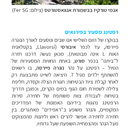
אגמי טורקיז ב
ב
שמורת אגוואסטורטס
(צילום: Fer SG)
רפטינג מסעיר בפירנאים
בבוקרו של היום השלישי אנו שבים ונוסעים לאורך הנוגרה
פיירסה, עד לכפר
איבורסי
(
Llavorsí
, בקטלאנית
האות
L
אינה מבוטאת). מכאן נעשה דרכנו חזרה
ל"ביתנו" בכפר
סורט
, באחת החוויות המסעירות של
הטיול – רפטינג על נהר
נוגרה פיירסה
, בו רשאים
להשתתף ילדים מגיל 7. היציאה לשייט מתבצעת רק
לאחר קבלת ציוד הבטיחות: חגורת הצלה וקסדה, חליפת
צלילה לשמירת חום הגוף במים הקרים, וכמובן תדריך
בטיחות לעבודת צוות משותפת של חתירה. סירות
הרפטינג נהוגות בידיהם האמונות של המדריכים
המקומיים, והנהר משופע ב"ראפידים" מאתגרים. בין
חתירה לחתירה אפשר להרים ראש וליהנות מהמצוקים
מעל הנהר ומהצמחייה השופעת שעל גדותיו.