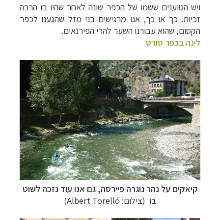
ויש הטוענים ששמו של הכפר שונה לאחר שהיו בו הרבה
זכיות. כך או כך, אנו מרגישים בני מזל שהגענו לכפר
הקסום, שהוא עבורנו השער להרי הפירנאים.
לינה בכפר סורט
קרוזים והפלגות נופש
לחצו לרשימת היעדים »
הפלגות לאנטארקטיקה
לחצו לכל מסלולי ההפלגות »
הפלגות לארצות הקוטב הצפוני
לחצו לקבלת כל
האפשרויות »
קיאקים על נהר
נוגרה פיירסה, גם אנו עוד נזכה לשוט
בו
(צילום:
Albert Torelló
)