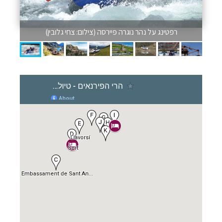
רפטינג על נהר נוגרה פיירסה (צילום: צחי גלובין)