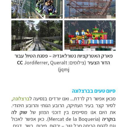
פארק האטרקציות
נטורלאנדיה
–
פסגת הטיול עבור
הדור הצעיר
(צילומים:
Jordiferrer, Queralt
CC
jqmj)
סיום טעים בברצלונה
מכאן אפשר רק לרדת... ואנו יורדים בנסיעה
ל
ברצלונה
,
לסיור קצר בעיר העתיקה, הרובע הגותי והרובע היהודי.
את היום אנו מסיימים בין דוכני המזון של
שוק לה
בוקריה
(
Mercat de la Boqueria
). כאן אפשר לאכול
וגם לקנות הביתה מכל טוב – ירקות, פירות, בשר, דגים,