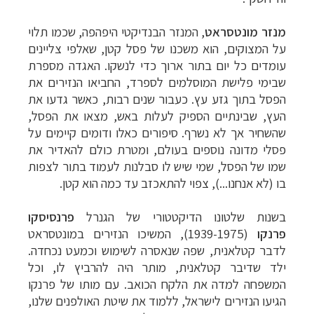
מנזר מונטסראט
, המנזר הבנדיקטי היפהפה, שכמו תלוי
על המצוקים, הוא משכנו של פסל קטן, שאלפי צליינים
עומדים כל יום בתור ארוך כדי לנשקו. האגדה מספרת
שבימי פלישת המוסלמים לספרד, החביאו הנזירים את
הפסל בתוך גזע עץ. כעבור שנים רבות, כאשר גדעו את
העץ, שבינתיים הספיק לעלות באש, מצאו את הפסל,
שהשחיר אך לא נשרף. סיפורים כאלו ודומים קיימים על
פסלי מדונה נוספים בעולם, ומטרת כולם להאדיר את
שמו של הפסל, שמי שיש לו סבלנות לעמוד בתור לצפות
בו (לא אנחנו...), צפוי להתאכזב עד כמה הוא קטן.
בשנות שלטונו הדיקטטורי של הגנרל
פרנסיסקו
פרנקו
(1939-1975), המשיכו הנזירים במונטסראט
לדבר קטלאנית, שפה שנאסרה לשימוש וכמעט נכחדה.
ילד שדיבר קטלאנית, מותר היה להרביץ לו, וכל
המשפחה למדה את הלקח הכואב. עם מותו של פרנקו
הגיעו הנזירים לישראל, ללמוד את שיטת האולפנים שלנו,