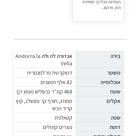
המדינה הכל כך מיוחדת
הזו, מי הם...
בירה
אנדורה לה ולה
Andorra la
Vella
משטר
דמוקרטיה פרלמנטרית
אוכלוסייה
82 אלף תושבים
שטח
468 קמ"ר (כשליש מגוש דן)
אקלים
ממוזג, חורף קר ומושלג, קיץ
קריר ויבש
שפה
קטאלנית
דתות
נוצרים קתולים