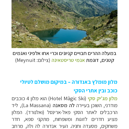
במעלה ההרים חבויים קניונים וכרי אחו אלפיני ו
אגמים
קטנים,
דוגמת
אגמי טריסטאינה
(צילום: Meynuit)
מלון מומלץ באנדורה – במיקום מושלם לטיולי
כוכב ובין אתרי הסקי
מלון מג'יק סקי
(
Hotel Màgic Ski
) הוא מלון 4 כוכבים
מודרני, השוכן בעיירה
לה מסאנה
(La Massana), ליד
הרכבלים לאתר הסקי פאל-ארינסל (ואלנורד)
. המלון
מציע חדרים לזוגות ומשפחות, מתקני ספא, חדר
משחקים, מסעדה וחניה.
העיר אנדורה לה ולה,
מרחב