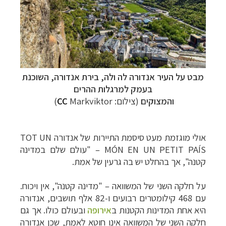
מבט על העיר אנדורה לה ולה, בירת אנדורה, השוכנת
בעמק למרגלות ההרים
והמצוקים
(צילום:
Markviktor)
CC
אולי מוגזמת מעט סיסמת התיירות של אנדורה TOT UN
MÓN EN UN PETIT PAÍS – "עולם שלם במדינה
קטנה", אך בהחלט יש בה גרעין של אמת.
על חלקה השני של המשוואה
–
"מדינה קטנה", אין ויכוח.
עם 468 קילומטרים רבועים ו-82 אלף תושבים, אנדורה
היא אחת המדינות הקטנו
ת ב
אירופה
ו
בעולם כולו. אך גם
חלקה השני של המשוואה אינו חוטא לאמת, שכן אנדורה