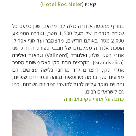
קאניו
(
Hotel Roc Meler
)
בחורף מתכסה אנדורה כולה לבן מרהיב, שכן כמעט כל
שטחה בגבהים של מעל 1,500 מטר, וגובהה הממוצע
2,000 מטר. באותם חודשים, מדצמבר ועד סוף אפריל,
הופכת אנדורה ממלכתם של חובבי ספורט החורף. שני
אתרי הסקי שלה,
ואלנורד
(
Vallnord
) ו
גראנד ואלירה
(
Grandvalira
), מקבצים תחת סקי-פאס משותף מספר
אתרי סקי, היוצרים יחד מרחבי גלישה עצומים. הם
מציעים סקי ברמה אירופאית גבוהה ובמחירים שפויים,
ומהווים מוקד עלייה לרגל לתושבי המדינות השכנות, כמו
גם לישראלים רבים.
כתבה על אתרי סקי באנדורה