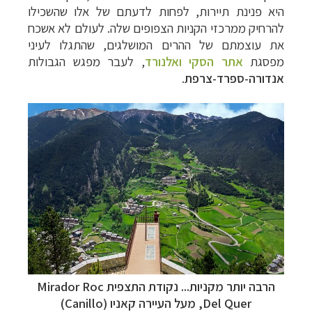
היא פנינת תיירות, לפחות לדעתם של אלו שהשכילו
להרחיק ממרכזי הקניות הצפופים שלה. לעולם לא אשכח
את עוצמתם של ההרים המושלגים, שהתגלו לעיני
מפסגת
אתר הסקי
ואלנורד
,
לעבר מפגש הגבולות
אנדורה-ספרד-צרפת
.
מסלולים מוכנים ל-11 יעדים
לחצו לרשימת היעדים
»
קרוזים והפלגות נופש
לחצו לרשימת היעדים »
תכנון
טיולים לאמריקה הצפונית
לחצו לרשימת
היעדים »
הרבה יותר מקניות... נקודת התצפית Mirador Roc
Del Quer, מעל העיירה קאניו (Canillo)