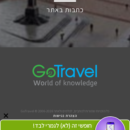
כתבות באתר
כל הזכויות שמורות לכותבים, לצלמים ולאתר GoTravel © 2006-2026
הצהרת נגישות
תנאי שימוש
חופשי זה (לא) לגמרי לבד!
אודותינו