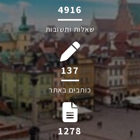
6045
שאלות ותשובות
240
כותבים באתר
2231