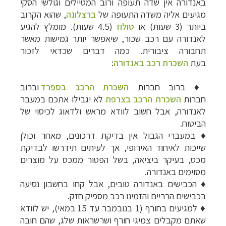
באנדורה אין שדה תעופה ורוב המטיילים וגולשי הסקי
מגיעים אליה משדה התעופה של
ברצלונה
, שהוא הקרוב
ביותר (3 שעות) או
טולוז
(4.5 שעות). מומלץ להגיע
לאנדורה עם רכב שכור, שיאפשר יותר גמישות מאשר
תחבורה ציבורית. כמה דברים שכדאי לזכור
בעת
השכרת רכב באנדורה
:
♦ ברוב חברות
השכרת הרכב בספרד
וברוב
חברות
השכרת הרכב בצרפת
לא יגבילו אתכם במעבר
לאנדורה, אבל חשוב לוודא מראש ולדאוג לכיסוי של
הביטוח.
♦ במעברי הגבול אין בדיקת דרכונים, מאחר וכולן
שייכות לאיחוד האירופי, אך לעיתים תידרשו לבדיקת
מכס, בעיקר ביציאה, בשל הפטור ממכס על מוצרים
מסוימים באנדורה.
♦ הכבישים באנדורה טובים, אבל קחו בחשבון נסיעה
בכבישים הרריים והזמינו רכב מספיק חזק.
♦ למגיעים בחורף (1 בנובמבר עד 15 במאי), יש לוודא
שאתם מקבלים צמיגי חורף ושרשראות שלג, שהם חובה