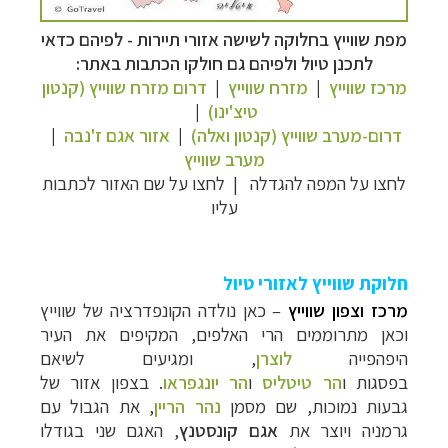
מפת שווייץ בחלוקה לשישה אזורי תיירות - לפיהם כדאי
לתכנן טיול ולפיהם גם חולקו הכתבות באתר:
מרכז שווייץ
|
מזרח שווייץ
|
דרום מזרח שווייץ (קנטון
טיצ'ינו)
|
דרום-מערב שווייץ (קנטון ואלה)
|
אזור אגם ז'נבה
|
מערב שווייץ
לחצו על המפה להגדלה
|
לחצו על שם האזור לכתבות
עליו
חלוקת שווייץ לאזורי טיול
מרכז וצפון שווייץ
– כאן נולדה הקונפדרציה של שווייץ
וכאן מתרוממים הרי האלפים, המקיפים את העיר
היפהפייה
לוצרן
, ומגיעים לשיאם
בפסגות ו
הר
טיטליס
ו
הר יונגפראו
. בצפון
אזור של
גבעות נמוכות, שם מסמן
נהר הריין
, את הגבול עם
גרמניה ויוצר את
אגם קונסטנץ
, האגם שני בגודלו