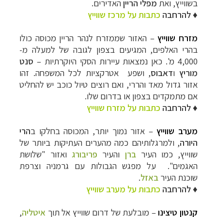
בשווייץ, ואת
מפלי הריין
האדירים.
♦ להרחבה
כתבות על מרכז שווייץ
מזרח שווייץ
– האזור שממזרח לנהר הריין מכוסה כולו
בהרי האלפים, המגיעים בצפון לגובה של למעלה מ-
4,000 מ'. כאן נמצאות עיירות הסקי היוקרתיות –
סנט
מוריץ
ו
דאבוס
, ושפע אטרקציות לכל המשפחה. זהו
אזור גדול מאד והררי, ואם רוצים טיול כוכב יש להחליט
אם מתמקדים בצפון או בדרום שלו.
♦ להרחבה
כתבות על מזרח שווייץ
מערב שווייץ
– אזור נמוך יותר, המכוסה בחלקו ב
הרי
היורה
, ולמרגלותיהם כמה מהערים העתיקות ביותר של
שווייץ, כמו העיר
ברן
והעיר
פריבורג
ואזור "שלושת
האגמים".
על מפגש הגבולות עם גרמניה וצרפת
שוכנת
העיר
באזל
.
♦ להרחבה
כתבות על מערב שווייץ
קנטון טיצינו
– מובלעת של דרום שווייץ אל תוך
איטליה
,