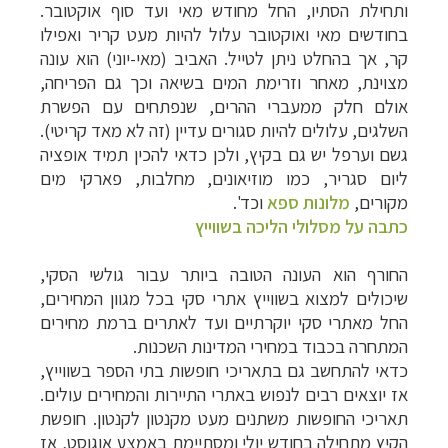
ותחילת הסתיו, החל מחודש מאי ועד סוף אוקטובר.
בחודשים מאי ואוקטובר עלול להיות מעט קריר ואפילו
קר, אך בהחלט ניתן לטייל. האביב (מאי-יוני) הוא עונה
מצוינת, מאחר וזרימת המים בשיאה וכך גם הפריחה,
אולם חלק ממעברי ההרים, שנפתחים עם הפשרת
השלגים, עלולים להיות סגורים עדיין (זה לא מאד קריטי).
גשם וערפל יש גם בקיץ, ולכן כדאי להכין תמיד אופציה
ליום סגריר, כמו מוזיאונים, מחלבות, פארקי מים
מקורים,
מלונות ספא
וכד'.
כתבה על מסלולי הליכה בשווייץ
החורף הוא העונה הטובה ביותר עבור גולשי הסקי,
שיכולים למצוא בשווייץ אתרי סקי בכל מגוון המחירים,
החל מאתרי סקי יוקרתיים ועד לאתרים ברמת מחירים
המתחרה בכבוד במחירי המדינות השכנות.
כדאי להתחשב גם בתאריכי חופשות בתי הספר בשווייץ,
אז יוצאים רבים לנפוש באתרי התיירות והמחירים עולים.
תאריכי החופשות משתנים מעט מקנטון לקנטון. חופשת
הקיץ מתחילה בחודש יולי ומסתיימת באמצע אוגוסט, אז