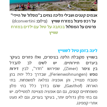
אגמים קטנים ו
שבילי הליכה נוחים ב"
מסלול של היידי"
על רכס פיצול במזרח שווייץ
(צילום:
dconvertini
)
פרטים על המסלול
בכתבה על טיול עם ילדים במזרח
שווייץ
לינה בזמן טיול לשווייץ
בשווייץ מקובלת הלינה בצימרים, ואלו פזורים בעיקר
ביעדים תיירותיים. יש לשים לב להבדל
בין
צימר
(
Zimer
), שפירושו "חדר", לבין
דירות
נופש
(
Ferienwohnungen
), שבדרך כלל יהיה בהן
מטבח מצוייד, והן אופציה נפלאה למשפחות. בתי
הארחה (
Gasthof
), שהם בדרך כלל בתי מלון
משפחתיים קטנים, גם הם אופציה מצויינת למטיילים. יש
גם בתי מלון גדולים יותר, בעיקר בערים, וגם לא מעט
אתרי קמפינג.