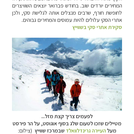
המחירים יורדים שוב. בחודש פברואר יוצאים השוויצרים
לחופשת חורף, שרבים מנצלים אותה לגלישת סקי, ולכן
אתרי הסקי עלולים להיות עמוסים והמחירים גבוהים.
טיולי אקטיב - אופניים, שייט והליכה
לחצו לרשימת
סקירת אתרי סקי בשווייץ
יעדים »
תכנון
טיולים לצפון אמריקה
לחצו לרשימת היעדים »
קרוזים והפלגות נופש
לחצו לרשימת היעדים »
לפעמים צריך קצת מזל...
מטיילים שזכו לטעום שלג בסוף אוגוסט, על הר פירסט
מעל
העיירה גרינדלוואלד
שבמרכז שווייץ
(צילום: