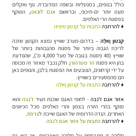
כולל בנופים, במנטליות ובשפה המדוברת. נוף ואקלים
מעט יותר ים-תיכוני, ובראשם
אגם לוגאנו
, המוקף
בפסגות הרי האלפים.
♦ להרחבה
כתבות על קנטון טיצינו
קנטון וָאלֶה
– בדרום-מערב שווייץ נמצא הקנטון שזכה
לריכוז הגבוה ביותר של פסגות מהגבוהות ביותר של
שווייץ (40 פסגות בגובה של מעל 4,000 מ'), שהנודעת
בהן היא פסגת
הר מטרהורן
. חלק נכבד מאזור זה מכוסה
טיולי אקטיב - אופניים, שייט והליכה
לחצו לרשימת
על ידי קרחונים, הצובעים את הפסגות בלבן, והנופים כאן
יעדים »
הם מהמסעירים בשווייץ.
תכנון
טיולים לצפון אמריקה
לחצו לרשימת היעדים »
♦ להרחבה
כ
תבות על קנטון וָאלֶה
קרוזים והפלגות נופש
לחצו לרשימת היעדים »
אזור אגם ז'נבה
-
לחופי האגם
שוכנת העיר
ז'נבה
והוא
מוקף בהרי היורה בצפון והרי האלפים מכל הכיוונים
האחרים. הגדה הדרומית של האגם שייכת ל
צרפת
.
♦ להרחבה
כתבות על אזור אגם ז'נבה
חלוקה זו מתבססת על חלוקה גיאוגרפית, אך היא גם