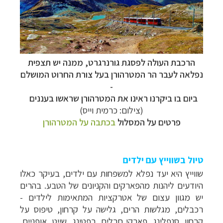
הרכבת העולה לפסגת גורנרגרט, ממנה יש תצפית
נפלאה לעבר הר המטרהורן בעל צורת החרוט המושלם
-
ביום בו ביקרנו
ראינו את המטרהורן שראשו בעננים
(צילום: כרמית וייס)
פרטים על המסלול
בכתבה על המטרהורן
טיול בשווייץ עם ילדים
שווייץ היא יעד נפלא למשפחות עם ילדים, בעיקר כאלו
היודעים ליהנות מהפארקים והקניונים של הטבע. בהרים
יש מגוון עצום של אטרקציות המתאימות לילדים -
רכבלים, מגלשות הרים, גלישה על קרחון, טיפוס על
קרחון, סנפלינג, פארקי חבלים, רפטינג, שייט, אופניים,