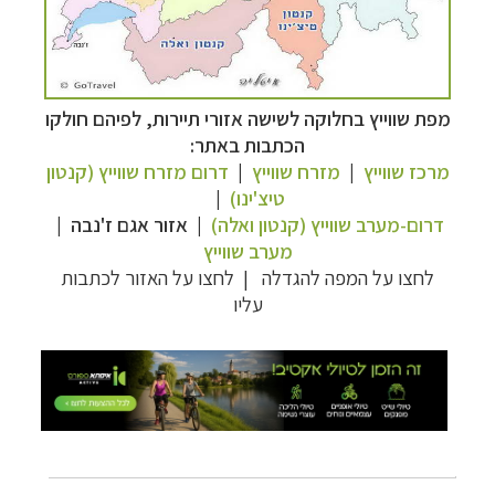
טיולי אקטיב - אופניים, שייט והליכה
לחצו לרשימת
מפת שווייץ בחלוקה לשישה אזורי תיירות, לפיהם חולקו
יעדים »
הכתבות באתר:
תכנון
טיולים לצפון אמריקה
לחצו לרשימת היעדים »
מרכז שווייץ
|
מזרח שווייץ
|
דרום מזרח שווייץ (קנטון
קרוזים והפלגות נופש
לחצו לרשימת היעדים »
טיצ'ינו)
|
דרום-מערב שווייץ (קנטון ואלה)
|
אזור אגם ז'נבה
|
מערב שווייץ
לחצו על המפה להגדלה
|
לחצו על האזור לכתבות
עליו