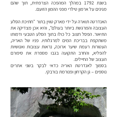
בשנת 1792 במהלך המהפכה הצרפתית, תוך שהם
מגינים על ארמון טילרי מפני ההמון הזועם.
האנדרטה תוארה על יד
י מארק טווין
בתור "חתיכת הסלע
העצובה והמרגשת ביותר בעולם", והיא אכן מצדיקה את
התיאור. הפסל חצוב כל כולו בתוך הסלע הטבעי ודמותו
משתקפת בבריכת המים למרגלותיו. פניו של האריה,
העטורות רעמת שיער ארוכה, נראות עצובות ואנושיות
להפליא, והחרב התקועה בגבו מספרת את סיפורם
העצוב של החיילים.
בסמוך לאנדרטת האריה כדאי לבקר בשני אתרים
נוספים – גן הקרחון ופנורמת בורבקי.