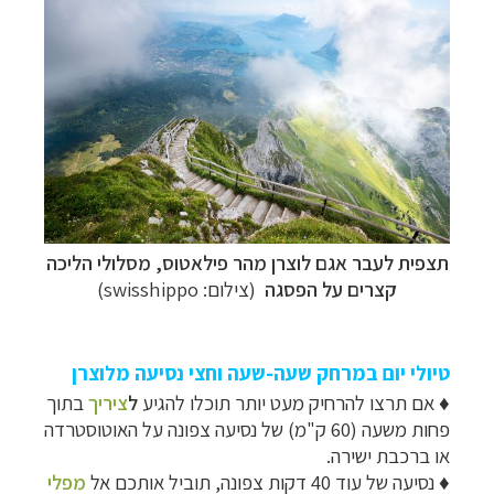
תצפית לעבר אגם לוצרן מ
הר פילאטוס, מסלולי הליכה
קצרים על הפסגה
(צילום:
swisshippo)
טיולי יום במרחק שעה-שעה וחצי נסיעה מלוצרן
♦
אם תרצו להרחיק מעט יותר תוכלו להגיע
ל
ציריך
בתוך
פחות משעה (60 ק"מ) של נסיעה צפונה על האוטוסטרדה
או ברכבת ישירה.
♦
נסיעה של עוד 40 דקות צפונה, תוביל אותכם א
ל
מפלי