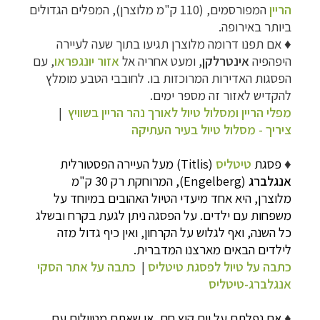
הריין
המפורסמים, (110 ק"מ מלוצרן), המפלים הגדולים
ביותר באירופה.
♦
אם תפנו דרומה מלוצרן תגיעו בתוך שעה לעיירה
היפהפיה
אינטרלקן
, ומעט אחריה אל
אזור יונגפראו
, עם
הפסגות האדירות המרוכזות בו. לחובבי הטבע מומלץ
להקדיש לאזור זה מספר ימים.
מפלי הריין ומסלול טיול לאורך נהר הריין בשוויץ
|
ציריך - מסלול טיול בעיר העתיקה
♦
פסגת
טיטליס
(Titlis) מעל העיירה הפסטורלית
אנגלברג
(Engelberg), המרוחקת רק 30 ק"מ
מלוצרן, היא אחד מיעדי הטיול האהובים במיוחד על
משפחות עם ילדים. על הפסגה ניתן לגעת בקרח ובשלג
כל השנה, ואף לגלוש על הקרחון, ואין כיף גדול מזה
לילדים הבאים מארצנו המדברית
.
כתבה על טיול לפסגת טיטליס
|
כתבה על אתר הסקי
אנגלברג-טיטליס
♦
אם נפלתם על יום קיץ חם, או שאתם מטיילים עם