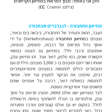
היכן אני באמת? מבוך המראות במוזיאון הקרחונים
(צילום:
Cramin
CC
)
מוזיאון התחבורה - לגברברים שבחבורה
העבר, ההווה והעתיד של התחבורה, ביבשה בים ובאויר,
מוצגים ב
מוזיאון
התחבורה
(Verkehrshaus) על ידי
אוסף גדול ומרשים של רכבות, מטוסים, מכוניות,
אופנועים ורכבי חלל. במוזיאון גם תצוגה בנושאי
תקשורת שונים, כמו טלפון, דואר ועוד. זהו מוזיאון ענק,
שטחו כשני דונם ומוצגים בו כ 3,000 מוצגים. הילדים וגם
המבוגרים יכולים להתנסות במוצגים אינטראקטיביים
רבים, שיהפכו את הביקור למעניין עוד יותר. אפשר
להתנסות במשלוח דואר, רכיבה על אופניים שונים
ומשונים ועוד אטרקציות מגוונות.
לצד המוזיאון ישנו אולם
IMAX
, המציג סרטים על מסך
ענק, ופלנטריום בו תוכלו להשתתף בטיסה וירטואלית
לחלל. במקום יש גם אולם קונגרסים ומרכז מסעדות
גדול. ראוי להקדיש לביקור מספר שעות. קחו עמכם