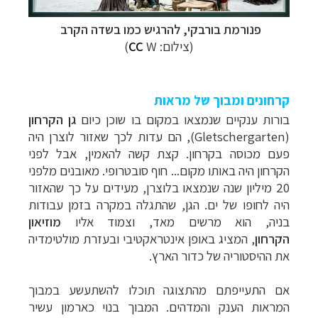
פנורמת בורבקי, להרגיש כמו בשדה הקרב
(צילום:
W)
CC
קרחונים ומבוך של מראות
בורות ענקיים שנמצאו במקום בו שוכן כיום
גן הקרחון
(Gletschergarten), הם עדות לכך שאזור לוצרן היה
טיולי אקטיב - אופניים, שייט והליכה
לחצו לרשימת
פעם מכוסה בקרחון. קצת קשה להאמין, אבל לפני
יעדים »
הקרחון היה באותו מקום... חוף סובטרופי. מאובנים מלפני
תכנון
טיולים לצפון אמריקה
לחצו לרשימת היעדים »
20 מיליון שנה שנמצאו בלוצרן, מעידים על כך שהאזור
קרוזים והפלגות נופש
לחצו לרשימת היעדים »
היה לחופו של ים. הגן, שהתגלה במקרה בזמן עבודות
בניה, הוא מרשים מאד, וצמוד אליו
מוזיאון
הקרחון
, המציג באופן אינטראקטיבי ובעזרת מולטימדיה
את ההיסטוריה של כדור הארץ.
אם התעייפתם מהתצוגה תוכלו להשתעשע במבוך
המראות הענק והמדהים. המבוך בנוי כארמון עשיר