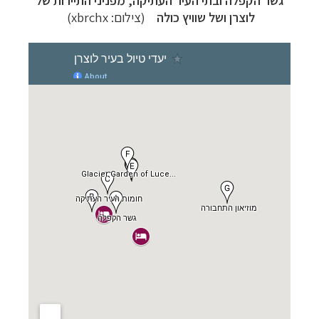
גשר הקפלה ובתי העיר העתיקה, מפניני התיירות של
לוצרן ושל שוויץ כולה
(צילום:
xbrchx
)