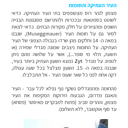
העיר העתיקה והחומות
מצפון לנהר רוס מצטופפים בתי העיר העתיקה. כדאי
לשוטט בסמטאות ובככרות ולהתרשם מסגנונות הבנייה
השונים ומהציורים על חלק מקירות הבתים.
כדאי לצאת
לסיור גם על חומות העיר (Museggmauer), שנבנו
במאה ה- 14 וחלקים מהן שרדו בגבולה הצפוני של העיר
העתיקה. על החומות ניצבים שמונה מגדלי שמירה (או
תשעה, תלוי מי סופר...), אשר על שלושה מהם ניתן
לטפס. על מגדל
Zyt
נמצא השעון העתיק ביותר בעיר,
שנבנה במאה ה- 15. השעון מצלצל בכל שעה עגולה,
דקה אחת לפני כל שאר שעוני העיר - אל תתבלבלו.
מהחומה ומהמגדלים נשקף נוף נפלא לכל עבר - העיר
והאגם מדרום, הגבעות הירוקות המקיפות את העיר
מצפון, וההרים סביב (
פתוח למבקרים מאיסטר (פסחא)
עד סוף אוקטובר, ללא תשלום).