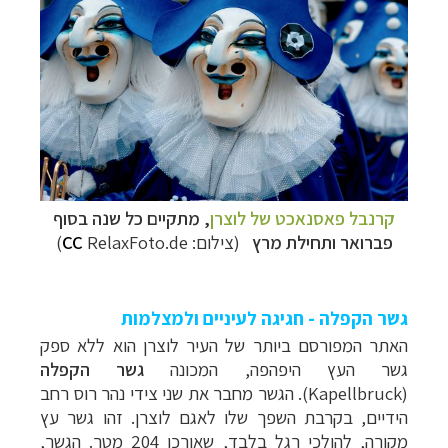
קרנבל פאסנאכט של לוצרן
, מתקיים כל שנה בסוף
פברואר ותחילת מרץ
(צילום:
RelaxFoto.de)
CC
גשר הקפלה - חגיגה לעיניים ולמצלמות
האתר המפורסם ביותר של העיר לוצרן הוא ללא ספק
גשר העץ היפהפה, המכונה
גשר הקפלה
(Kapellbruck). הגשר מחבר את שני צידי נ
הר רוס ר
חב
הידיים, בקרבת השפך שלו לאגם לוצרן. זהו גשר עץ
מקורה, להולכי רגל בלבד, שאורכו 204 מטר. הגשר,