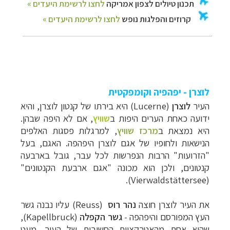
לוצרן - יפהפיה וקומפקטית
העיר
לוצרן
(Lucerne) היא בירתו של קנטון לוצרן, והיא
ידועה כאחת הערים היפות ב
שוויץ
, אם לא היפה שבהן.
היא נמצאת ב
מרכז שוויץ
, למרגלות פסגות האלפים
הנישאות ולחופיו של אגם לוצרן היפהפה. האגם, בעל
"הזרועות" הרבות הנפרשות לכל עבר, גובל בארבעה
קנטונים, ולכן הוא מכונה "אגם ארבעת הקנטונים"
(Vierwaldstättersee).
את העיר לוצרן חוצה
נהר רוס
(Reuss) עליו נבנה גשר
העץ המפורסם והיפהפה -
גשר הקפלה
(Kapellbruck
),
שהוא אחת מהאטרקציות החשובות של העיר. מעט