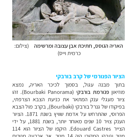
האריה הגוסס, חתיכת אבן עצובה ומרשימה
(צילום:
כרמית וייס)
הציור הפנורמי של קרב בורבקי
בתוך מבנה עגול, בסמוך לכיכר האריה, נמצא
מוזיאון
פנורמת בורבק
י (Bourbaki Panorama).
זהו
ציור מעגלי ענק המתא
ר את כניעת הצבא הצרפתי,
בפיקודו ש
ל גנרל בורבקי (Bourbaki), בק
רב מול הצבא
הפרוסי, שהתרחש על אדמת שוויץ בשנת 1871. הציור
הענק צויר 10 שנים מאוחר יותר, בשנת 1881, על ידי
הצ
ייר Edouard Castres. היקפו של הציור ה
וא 114
מטר וגובהו המקורי היה 14 מטר, אך ארבעה מטרים