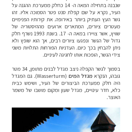
שנבנה בתחילה המאה ה- 14 כחלק ממערכת ההגנה על
העיר, נקרא על שם קפלת סנט פטר הסמוכה אליו. זהו
גשר העץ העתיק ביותר באירופה. את קירותיו הפנימיים
מעטרים ציורים, המתארים ארועים מההיסטוריה של
שוויץ, אשר צויירו במאה ה- 17. בשנת 1993 נשרף חלק
טיולי אקטיב - אופניים, שייט והליכה
לחצו לרשימת
גדול של הגשר ונפגעו ציורים רבים, אך הוא שופץ ולא
יעדים »
ניתן להבחין בכך כיום. העדניות הפורחות התלויות משני
תכנון
טיולים לצפון אמריקה
לחצו לרשימת היעדים »
צידי הגשר, הופכות אותו לחגיגה לעיניים.
קרוזים והפלגות נופש
לחצו לרשימת היעדים »
בסמוך לגשר הקפלה ניצב מגדל לבנים מתומן, 34 מטר
גובהו, הנקרא
מגדל המים
(
Wasserturm
). גם המגדל
היה חלק ממערכת הביצורים של העיר, ושימש כבית
כלא, חדר עינויים, מגדל שעון ומקום מושבו של משמר
האוצר.