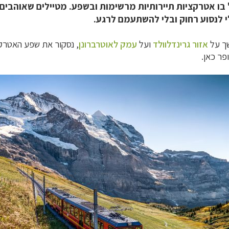
 "מצטופפות" בו אטרקציות תיירותיות מרשימות ובשפע. מטיילים שאו
לי לנסוע רחוק ובלי להשתעמם לרגע.
ך על
אזור גרינדלוולד
ועל
עמק לאוטרברונ
ן
,
נסקור את שפע האטרקצי
פר כאן
.