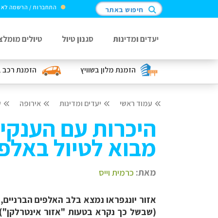
התחברות / הרשמה לא
חיפוש באתר
יעדים ומדינות
סגנון טיול
טיולים מומלצ
הזמנת מלון
בשוויץ
הזמנת רכב
ב
עמוד ראשי
יעדים ומדינות
אירופה
ש
היכרות עם הענקים
מבוא לטיול באלפי
מאת:
כרמית וייס
אזור יונגפראו נמצא בלב האלפים הברניים, 
(שבשל כך נקרא בטעות "אזור אינטרלקן") 