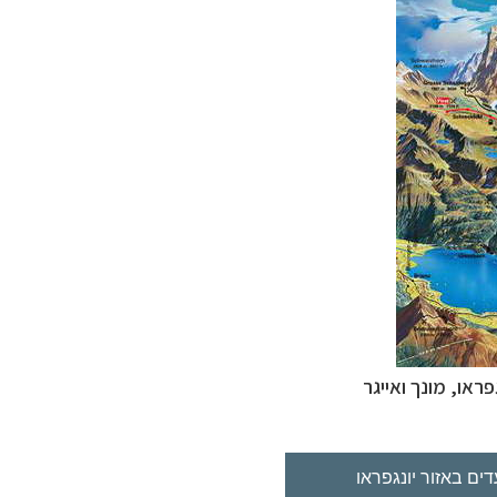
גפראו
,
מונך
ואייגר