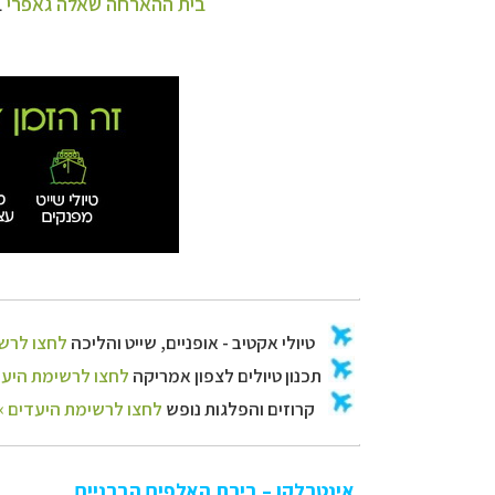
בית ההארחה שאלה גאפרי
ב
אינטרלקן – בירת האלפים הברניים