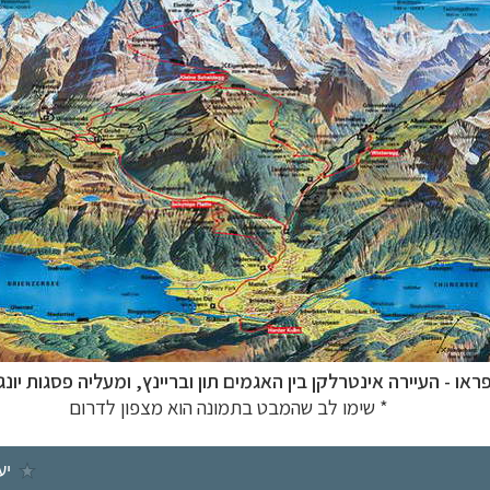
ראו - העיירה אינטרלקן בין האגמים תון ובריינץ, ומעליה פסגות
יונ
* שימו לב שהמבט בתמונה הוא מצפון לדרום