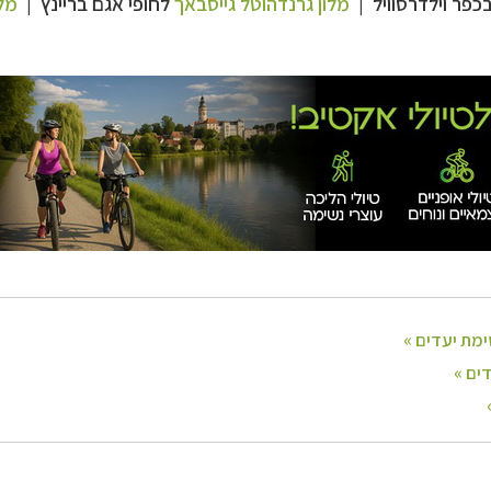
כפר וילדרסוויל |
מלון גרנדהוטל גייסבאך
לחופי אגם בריינץ |
מל