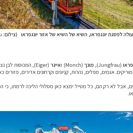
לה לפסגת יונגפראו, השיא של השיא של אזור יונגפראו
(צילום:
u
גפראו
(
Jungfrau),
מונך
(
Monch
) ו
אייגר
(
Eiger
), המכוסות לבן נצ
וריקים. אגמים, מפלים, נהרות, קניונים וקרחונים אדירים, פזורים כ
ם, אבל לא רק הם, כל מטייל ימצא כאן מסלולי הליכה לרמתו, כי המ
ו.