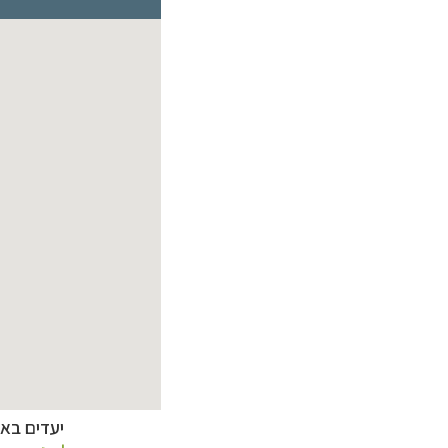
טיולי אקטיב - אופ
תכנון
טיולים לצפו
קרוזים והפלגות 
יעדים באזור י