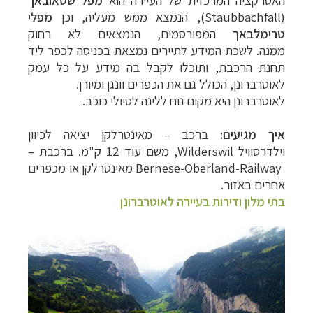
האטרקציה המרכזית של העיירה הוא
מפל שטאובאך
(
Staubbachfall
), הנמצא ממש מעליה, וכן
מפלי
טרימלבאך
המפורסמים, הנמצאים לא רחוק
ממנה.
לשכת המידע לתיירים נמצאת בכניסה לכפר ליד
תחנת הרכבת, ותוכלו לקבל בה מידע על כל עמק
לאוטרברונן, הכולל גם את הכפרים וונגן ומיורן.
לאוטרברונן היא מקום נוח ללינה לטיולי כוכב.
איך מגיעים:
ברכב
–
מאינטרלקן יציאה לכיוון
וילדרסוויל
Wilderswil
, משם עוד 12 ק"מ. ברכבת
–
Bernese-Oberland-Railway
מאינטרלקן או מכפרים
אחרים באזור.
בתי מלון ודירות בעיירה לאוטרברונן
טיולי אקטיב - אופניים, שייט והליכה
לחצו לרשימת
יעדים »
תכנון
טיולים לצפון אמריקה
לחצו לרשימת היעדים »