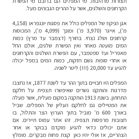
תצורות מרהיבות. מי המפלים הם ברובם מי הפשרת
טיולי אקטיב - אופניים, שייט והליכה
לחצו לרשימת
הקרחונים והשלגים, אשר על ההרים הגבוהים מעל.
יעדים »
תכנון
טיולים לצפון אמריקה
לחצו לרשימת היעדים »
אגן הניקוז של המפלים כולל את פסגות יונגפראו (4,158
קרוזים והפלגות נופש
לחצו לרשימת היעדים »
מ'), אייגר (3,970 מ') ומונך (4,099 מ'), המכוסות
קרחונים ושלג נצחי. בחורף (דצמבר עד מרץ) כמות
המים מועטה מאחר ואין הפשרת שלגים, אולם החל
מאפריל ועד ספטמבר, עם הפשרת השלגים והקרחונים
או אחרי סופות גשם חזקות, כמות המים במפל יכולה
להגיע עד 20,000 (!!!) ליטר לשניה.
המפלים היו חבויים בתוך ההר עד לשנת 1877, אז נחצבו
מדרגות והותקנו גשרים שאיפשרו תצפית על חלקם
התחתון. בשנת 1913 הותקנה במקום מעלית, אשר מעלה
את המטיילים גם לחלקם העליון של המפלים. שביל
באורך 600 מ' מוביל בתוך הערוץ הצר והתלול, בו
חצובות מרפסות תצפית. זהו אתר עמוס תיירים. אם
אתם יכולים כדאי להגיע מוקדם בבוקר או אחר
הצהריים, אז אולי יהיו כאן קצת פחות מבקרים. מומלץ