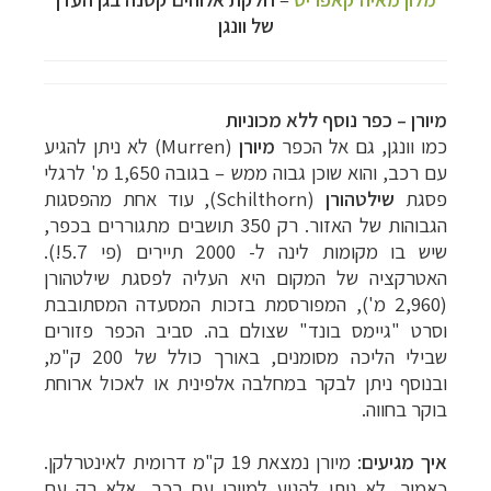
של וונגן
מיורן – כפר נוסף ללא מכוניות
כמו וונגן, גם אל הכפר
מיורן
(Murren) לא ניתן להגיע
עם רכב, והוא שוכן גבוה ממש – בגובה 1,650 מ' לרגלי
פסגת
שילטהורן
(
Schilthorn
), עוד אחת מהפסגות
הגבוהות של האזור. רק 350 תושבים מתגוררים בכפר,
שיש בו מקומות לינה ל- 2000 תיירים (פי 5.7!).
האטרקציה של המקום היא העליה לפסגת שילטהורן
(2,960 מ'), המפורסמת בזכות המסעדה המסתובבת
וסרט "גיימס בונד" שצולם בה. סביב הכפר פזורים
שבילי הליכה מסומנים, באורך כולל של 200 ק"מ,
ובנוסף ניתן לבקר במחלבה אלפינית או לאכול ארוחת
בוקר בחווה.
איך מגיעים
: מיורן נמצאת 19 ק"מ דרומית לאינטרלקן.
כאמור, לא ניתן להגיע למיורן עם רכב, אלא רק עם