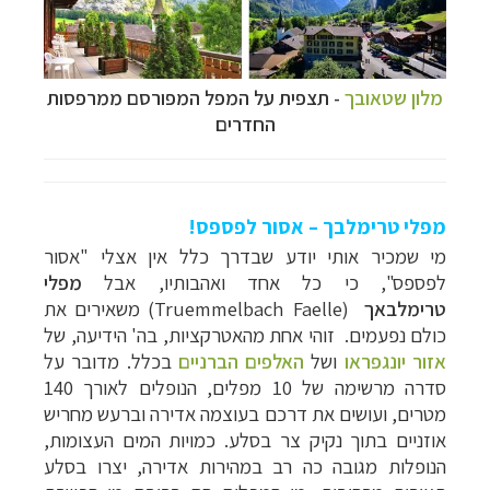
מלון שטאובך
- תצפית על המפל המפורסם ממרפסות
החדרים
מפלי טרימלבך – אסור לפספס!
מי שמכיר אותי יודע שבדרך כלל אין אצלי "אסור
לפספס", כי כל אחד ואהבותיו, אבל
מפלי
טרימלבאך
(Truemmelbach Faelle) משאירים את
כולם נפעמים. זוהי אחת מהאטרקציות, בה' הידיעה, של
אזור יונגפראו
ושל
האלפים הברניים
בכלל. מדובר על
סדרה מרשימה של 10 מפלים, הנופלים לאורך 140
מטרים, ועושים את דרכם בעוצמה אדירה וברעש מחריש
אוזניים בתוך נקיק צר בסלע. כמויות המים העצומות,
הנופלות מגובה כה רב במהירות אדירה, יצרו בסלע