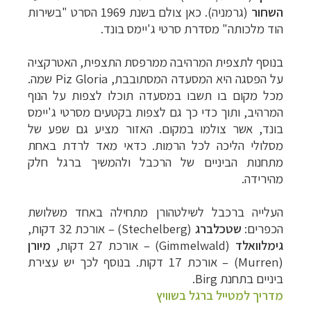
השחור
(גרמניה). כאן צולם בשנת 1969 הסרט
"בשירות
הוד מלכותה" מ
סדרת סרטי ג'יימס בונד.
בנוסף לתצפית המרהיבה ממרפסת התצפית, האטרקציה
על הפסגה היא המסעדה
המסתובבת, Piz Gloria שמה.
מכל
מקום בו תשבו במסעדה תוכלו לצפות על הנוף
המרהיב, ותוך כדי כך גם לצפות בקטעים מסרטי ג'יימס
בונד, אשר צולמו במקום. האזור מציע גם שפע של
מסלולי הליכה לכל הרמות. כדאי מאד לרדת באחת
מתחנות הביניים של הרכבל ולהמשיך ברגל חלק
מהירידה.
העלייה ברכבל לשילטהורן מתחילה באחד משלושת
הכפרים:
שטכלברג
(
Stechelberg
)
–
אורכת 32 דקות,
גימלוואלד
(Gimmelwald) –
אורכת 27 דקות,
מיורן
(
Murren
)
–
אורכת 17 דקות.
בנוסף לכך יש עצירת
ביניים בתחנת Birg.
מדריך למטייל ברגל בשוויץ