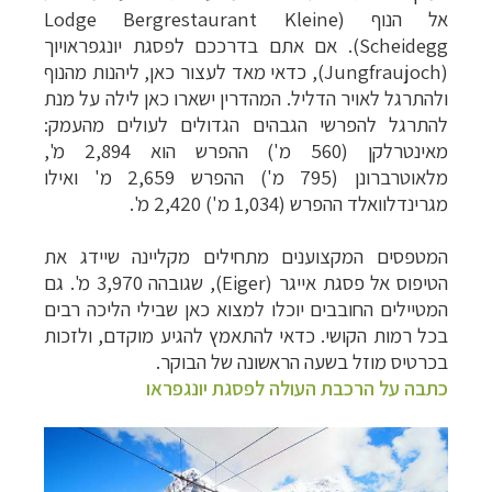
אל הנוף (
Lodge Bergrestaurant Kleine
Scheidegg). אם אתם בדרככם לפסגת יונגפראויוך
(Jungfraujoch), כדאי מאד לעצור כאן, ליהנות מהנוף
ולהתרגל לאויר הדליל. המהדרין ישארו כאן לילה על מנת
להתרגל להפרשי הגבהים הגדולים לעולים מהעמק:
מאינטרלקן (560 מ') ההפרש הוא 2,894 מ',
מלאוטרברונן (795 מ') ההפרש 2,659 מ' ואילו
מגרינדלוואלד ההפרש (1,034 מ') 2,420 מ'.
המטפסים המקצוענים מתחילים מקליינה שיידג את
הטיפוס אל פסגת אייגר (
Eiger
), שגובהה 3,970 מ'. גם
המטיילים החובבים יוכלו למצוא כאן שבילי הליכה רבים
בכל רמות הקושי. כדאי להתאמץ להגיע מוקדם, ולזכות
בכרטיס מוזל בשעה הראשונה של הבוקר.
כתבה על הרכבת העולה לפסגת יונגפראו