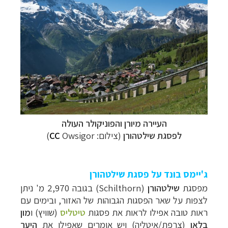
העיירה מיורן והפוניקולר העולה
לפסגת
שילטהורן
(צילום:
Owsigor
CC
)
ג'יימס בונד על פסגת שילטהורן
מפסגת
שילטהורן
(
Schilthorn
) ב
גובה 2,970 מ' ניתן
לצפות על שאר הפסגות הגבוהות של האזור, ובימים עם
ראות טובה אפילו לראות את פסגות
טיטליס
(שוויץ) ו
מון
בלאן
(צרפת/איטליה) ויש אומרים שאפילו את
היער