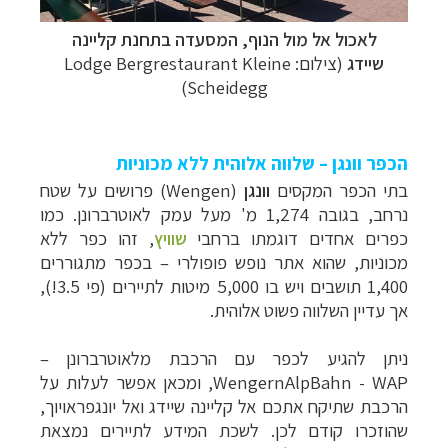
לאכול אל מול הנוף, המסעדה בתחנת
קליינה
שיידג
(צילום:
Lodge Bergrestaurant Kleine
)
Scheidegg
הכפר וונגן – שלווה אלוהית ללא מכוניות
בתי הכפר המקסים
וונגן
(Wengen) פרושים על שטח
נרחב, בגובה 1,274 מ' מעל עמק לאוטרברונן. כמו
כפרים אחדים דוגמתו ברחבי
שוויץ
, זהו כפר ללא
מכוניות, שהוא אתר נופש פופולרי – בכפר מתגוררים
1,400 תושבים ויש בו 5,000 מיטות לתיירים (פי 3.5!),
אך עדיין השלווה פשוט אלוהית.
ניתן להגיע לכפר עם הרכבת מלאוטרברונן –
WengernAlpBahn - WAP, ומכאן אפשר לעלות על
הרכבת שתיקח אתכם אל קליינה שיידג ואל יונגפראויוך,
שהוזכרו קודם לכן. לשכת המידע לתיירים נמצאת