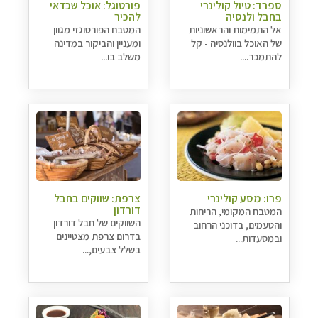
ספרד: טיול קולינרי
פורטוגל: אוכל שכדאי
בחבל ולנסיה
להכיר
אל התמימות והראשוניות
המטבח הפורטוגזי מגוון
של האוכל בוולנסיה - קל
ומעניין והביקור במדינה
להתמכר....
משלב בו...
פרו: מסע קולינרי
צרפת: שווקים בחבל
דורדון
המטבח המקומי, הריחות
השווקים של חבל דורדון
והטעמים, בדוכני הרחוב
בדרום צרפת מצטיינים
ובמסעדות...
בשלל צבעים,...