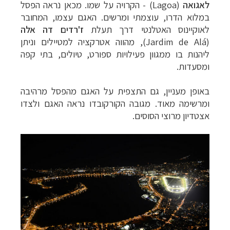
לאגואה
(Lagoa) - הקרויה על שמו. מכאן נראה הפסל
במלוא הדרו, עוצמתי ומרשים. האגם עצמו, המחובר
לאוקיינוס האטלנטי דרך תעלת
ז'רדים דה אלה
(Jardim de Alá), מהווה אטרקציה למטיילים וניתן
ליהנות בו ממגוון פעילויות ספורט, טיולים, בתי קפה
ומסעדות.
תכנון
טיולים לדרום ומרכז אמריקה
לחצו לרשימת
באופן מעניין, גם התצפית על האגם מהפסל מרהיבה
היעדים »
ומרשימה מאוד. מגובה הקורקובדו נראה האגם ‏ולצדו
תכנון
טיולים לצפון אמריקה
לחצו לרשימת היעדים »
אצטדיון מרוצי הסוסים.
קרוזים והפלגות נופש
לחצו לרשימת היעדים »