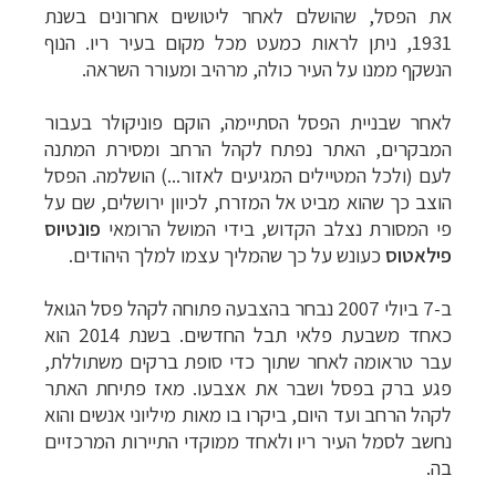
את הפסל, שהושלם לאחר ליטושים אחרונים בשנת
1931, ניתן לראות כמעט מכל מקום בעיר ריו. הנוף
הנשקף ממנו על העיר כולה, מרהיב ומעורר השראה.
לאחר שבניית הפסל הסתיימה, הוקם פוניקולר בעבור
המבקרים, האתר נפתח לקהל הרחב ומסירת המתנה
לעם (ולכל המטיילים המגיעים לאזור...) הושלמה. הפסל
הוצב כך שהוא מביט אל המזרח, לכיוון ירושלים, שם על
פי המסורת נצלב הקדוש, בידי המושל הרומאי
פונטיוס
פילאטוס
כעונש על כך שהמליך עצמו למלך היהודים.
ב-7 ביולי 2007 נבחר בהצבעה פתוחה לקהל פסל הגואל
כאחד משבעת פלאי תבל החדשים. בשנת 2014 הוא
עבר טראומה לאחר שתוך כדי סופת ברקים משתוללת,
פגע ברק בפסל ושבר את אצבעו. מאז פתיחת האתר
לקהל הרחב ועד היום, ביקרו בו מאות מיליוני אנשים והוא
נחשב לסמל העיר ריו ולאחד ממוקדי התיירות המרכזיים
בה.