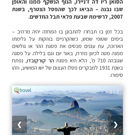
הסואן ריו דה ז'ניירו, הנוף הנשקף ממנו והאופן
שבו נבנה – הביאו לכך שהפסל הצטרף, בשנת
2007, לרשימת שבעת פלאי תבל החדשים.
בכל זמן בו תבחרו להתבונן בו המחזה יהיה מרהיב –
בימים שטופי שמש, כשהקרניים בוהקות על גלימתו
הארוכה, עת עננים מכסים את פסגת ההר או גולשים
ממנה מטה לכיוון מזרח, באור יום וגם בלילה. על פסגה
שגובהה 710 מ', הלא היא פסגת
הר קורקובדו
, נפתח
בשנת 1931 למבקרים פסלו העצום של ישו המושיע, וזהו
סיפורו.
1 / 7
❯
❮