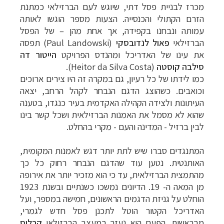
מכרז לבניית פסל דתי, שיוגש לעם הברזילאי כמתנת
הזרם הקתולי והכנסייה. הצעות מספר הוגשו לאותה
עמותה ונבחנו בקפידה, אך אחת מהן – של הפסל
הברזילאי
פאול לנדובסקי
(
Paul Landowski
) תפסה
את עינו של האדריכל ומהנדס הפרויקט
הייטור דה
סילבה קוסטה
(
Heitor da Silva Costa
).
כמו לידתו של כל רעיון, גם במקרה זה היו צירים ארוכים
וכואבים. כשהוצג הדגם הנבחר לקהל הרחב, יצאה
העיתונות ולצידה הקהילה האקדמית בעיר כנגדו, בטענה
שהוא לא מסמל את האמנות הברזילאית ושכל קשר בינו
לבין ברזיל - המדינה והעם - מקרי בהחלט.
המתנגדים סברו שיש לתת יותר דגש לאמנות המקומית,
האותנטית. נטען עוד שהדגם הנבחר רחוק כל כך
מהתמצית הברזילאית, עד כי הוא מזכיר יותר את אירופה
מן המאה ה- 19. הדיונים נמשכו כשנתיים ובשנת 1923
הוחלט על גניזת הדגמים הראשונים, חמישה במספר, ועל
האדריכל הקטור הוטל לתכנן פסל חדש לגמרי,
מבראשית. הפעם הוא נעזר במעצב הברזילאי
קרלוס