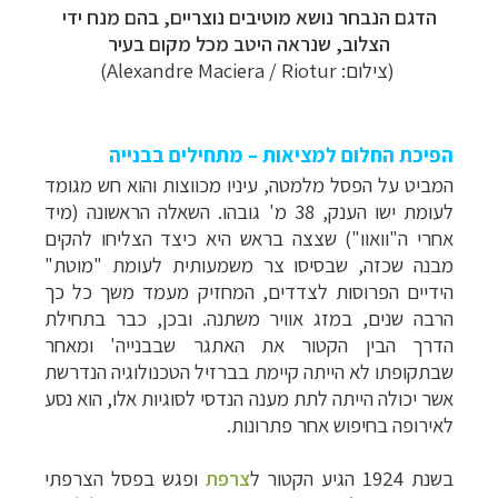
הדגם הנבחר נושא מוטיבים נוצריים, בהם מנח ידי
הצלוב, שנראה היטב מכל מקום בעיר
(צילום: Alexandre Maciera / Riotur)
הפיכת החלום למציאות – מתחילים בבנייה
המביט על הפסל מלמטה, עיניו מכווצות והוא חש מגומד
לעומת ישו הענק, 38 מ' גובהו. השאלה הראשונה (מיד
אחרי ה"וואוו") שצצה בראש היא כיצד הצליחו להקים
מבנה שכזה, שבסיסו צר משמעותית לעומת "מוטת"
הידיים הפרוסות לצדדים, המחזיק מעמד משך כל כך
הרבה שנים, במזג אוויר משתנה. ובכן, כבר בתחילת
הדרך הבין הקטור את האתגר שבבנייה' ומאחר
שבתקופתו לא הייתה קיימת בברזיל הטכנולוגיה הנדרשת
אשר יכולה הייתה לתת מענה הנדסי לסוגיות אלו, הוא נסע
לאירופה בחיפוש אחר פתרונות.
בשנת 1924 הגיע הקטור ל
צרפת
ופגש בפסל הצרפתי