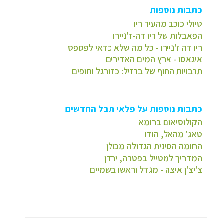
כתבות נוספות
טיולי כוכב מהעיר ריו
הפאבלו
ת של ריו דה-ז'ניירו
ר
יו דה ז'ניירו - כל מה שלא כדאי לפספס
איגאסו - ארץ המים האדירים
תרבויות החוף של ברזיל: כדורגל וחופים
כתבות נוספות על פלאי תבל החדשים
הקולוסיאום ברומא
טאג' מהא
ל, הודו
החומה הסינית הגדולה מכולן
המדריך למטייל בפטרה, ירדן
צ'יצ'ן איצה - מגדל וראשו בשמיים