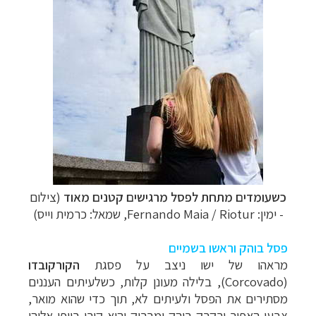
כשעומדים מתחת לפסל מרגישים קטנים מאוד
(צילום
- ימין: Fernando Maia / Riotur, שמאל: כרמית וייס)
פסל בוהק וראשו בשמיים
מראהו של ישו ניצב על פסגת
הקורקובדו
(
Corcovado
), בלילה מעונן קלות, כשלעיתים העננים
מסתירים את הפסל ולעיתים לא, תוך כדי שהוא מואר,
צבעו האפור-ירקרק בוהק ומבריק והוא קורן ביופי אלוהי