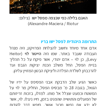
האגם בלילה כפי שנצפה מפסל ישו
(צילום:
Alexandre-Maciera / Riotur)
התרומה היהודית לפסל ישו בריו
אדם אחד מיוחד וחשוב להצלחת הפרויקט, היה מנהל
העבודה שעבד באתר. שמו היה
הייטור לוי
(
Heitor
Levy
), כן לוי – אדם יהודי, אשר פיקח על כל תהליך
בניית הפסל, החל משלב הכנת יציקות הגבס ועד
להרכבתן לשלדת הפלדה וליציקת הבטון המזויין עליהן.
כאשר הגיע שלב הדבקת אבני הפסיפס על ידיו של
הגואל, בגובה 28 מ' מבסיס הפסל, החליק מר לוי על
המשטח וכמעט שצלל אל מותו. למזלו, בזכות זריזותם
של הפועלים והתושייה שהפגינו בזמן, חייו ניצלו. לוי, אשר
לא ידע את נפשו מרוב אושר, חיפש דרך להודות