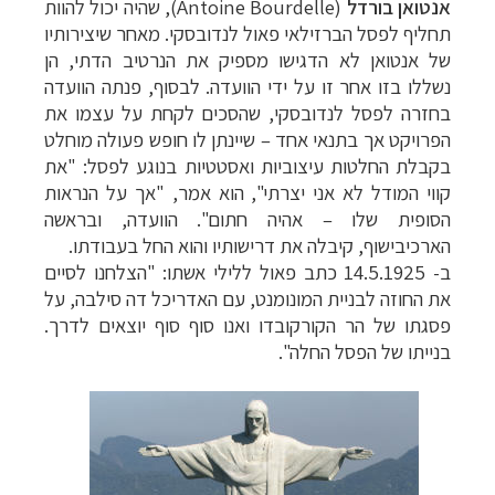
אנטואן בורדל
(
Antoine Bourdelle
), שהיה יכול להוות
תחליף לפסל הברזילאי פאול לנדובסקי. מאחר שיצירותיו
של אנטואן לא הדגישו מספיק את הנרטיב הדתי, הן
נשללו בזו אחר זו על ידי הוועדה. לבסוף, פנתה הוועדה
בחזרה לפסל לנדובסקי, שהסכים לקחת על עצמו את
הפרויקט אך בתנאי אחד – שיינתן לו חופש פעולה מוחלט
בקבלת החלטות עיצוביות ואסטטיות בנוגע לפסל: "את
קווי המודל לא אני יצרתי", הוא אמר, "אך על הנראות
הסופית שלו – אהיה חתום". הוועדה, ובראשה
הארכיבישוף, קיבלה את דרישותיו והוא החל בעבודתו.
ב- 14.5.1925 כתב פאול ללילי אשתו: "הצלחנו לסיים
את החוזה לבניית המונומנט, עם האדריכל דה סילבה, על
פסגתו של הר הקורקובדו ואנו סוף סוף יוצאים לדרך.
בנייתו של הפסל החלה".