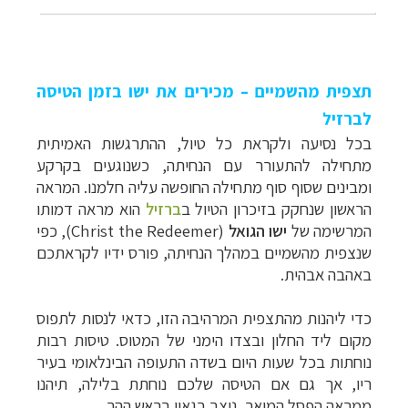
תצפית מהשמיים – מכירים את ישו בזמן הטיסה
לברזיל
בכל נסיעה ולקראת כל טיול, ההתרגשות האמיתית
מתחילה להתעורר עם הנחיתה, כשנוגעים בקרקע
ומבינים שסוף סוף מתחילה החופשה עליה חלמנו. המראה
הראשון שנחקק בזיכרון הטיול ב
ברזיל
הוא מראה דמותו
המרשימה של
ישו הגואל
(
Christ the Redeemer
)
, כפי
שנצפית מהשמיים במהלך הנחיתה, פורס ידיו לקראתכם
באהבה אבהית.
כדי ליהנות מהתצפית המרהיבה הזו, כדאי לנסות לתפוס
מקום ליד החלון ובצדו הימני של המטוס.
טיסות
רבות
נוחתות בכל שעות היום בשדה התעופה הבינלאומי בעיר
ריו, אך גם אם הטיסה שלכם נוחתת בלילה, תיהנו
ממראה הפסל המואר, ניצב בגאון בראש ההר.