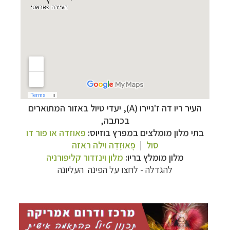
העיר ריו דה ז'ניירו (A), יעדי טיול באזור המתוארים
בכתבה,
תכנון
טיולים לדרום ומרכז אמריקה
לחצו לרשימת
בתי מלון מומלצים במפרץ בוזיוס:
פאוזדה או פור דו
היעדים »
סול
|
פָאוּזָדַה וילה ראזה
תכנון
טיולים לצפון אמריקה
לחצו לרשימת היעדים »
מלון מומלץ בריו:
מלון וינזדור קליפורניה
קרוזים והפלגות נופש
לחצו לרשימת היעדים »
להגדלה - לחצו על הפינה העליונה