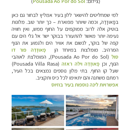
(צילום:
Pousada Ao Por do Sol
)
למי שמחליטים להישאר ללון בעיר אמליץ לבחור גם כאן
ב
פָאוּזָדַה
, וכמה שיותר מפוארת – כך יותר טוב. מלונות
בוטיק אלה לרוב ממוקמים על החוף ממש, ואין חוויה
נעימה יותר מאשר להתעורר בבוקר ישר אל גלי הים עם
קפה של בוקר, לנשום את אוויר הים ולגמוע את הנוף
המרהיב. מומלצות במיוחד הן
פָאוּזָדַה פור דו
סול
(
Pousada Ao Por do Sol), המומלצת
לאוהבי
הנוף, וכן
פָאוּזָדַה וילה ראזה
(
Pousada Villa Rasa)
שעל קו החוף. בתי מלון נוספים נמצאים בכל העיר,
רמתם משתנה והם יתאימו לכל כיס ותקציב.
אפשרויות לינה נוספות בעיר בוזיוס