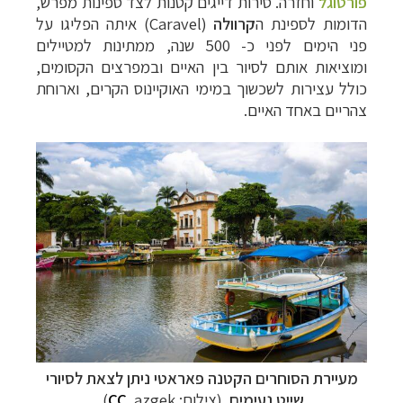
פורטוגל
וחזרה. סירות דייגים קטנות לצד ספינות מפרש,
הדומות לספינת
ה
קרוולה
(
(Caravel
איתה הפליגו על
פני הימים לפני כ- 500 שנה, ממתינות למטיילים
ומוציאות אותם לסיור בין האיים ובמפרצים הקסומים,
כולל עצירות לשכשוך במימי האוקיינוס הקרים, וארוחת
צהריים באחד האיים.
מעיירת הסוחרים הקטנה פאראטי ניתן לצאת לסיורי
שייט נעימים
(צילום:
azgek)
CC