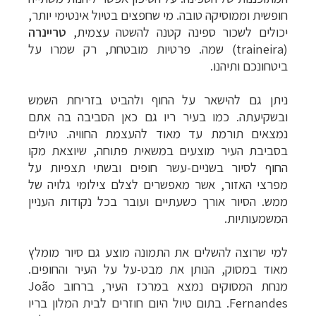
חופשית וממוסיקה טובה. מי שחפצים בטיול אינטימי יותר,
יכולים לשכור ספינה קטנה להשטה עצמית,
טריינרה
(
traineira
) שמה. פרטיות מובטחת, רק שמרו על
ביטחונכם ותיהנו.
ניתן גם להישאר על החוף ולהביט בזריחת השמש
ובשקיעתה. כמו בעיר ריו גם כאן הסביבה בה אתם
נמצאים תורמת עד מאוד להעצמת החוויה. טיולים
בסביבת העיר מוצעים במשאית פתוחה, שיוצאת מקו
החוף לסיור בשניים-עשר חופים ובשתי תצפיות על
מפרצי האזור, אשר מאפשרים לצלם צילומי גלויה של
ממש. הסיור אורך כשעתיים ועובר בכל נקודות העניין
המשמעותיות.
למי שרוצה להשלים את התמונה מוצע גם סיור מומלץ
מאוד במסוק, הנותן את מבט-על על העיר והחופים.
מנחת המסוקים
נמצא
במרכז העיר, ברחוב
João
Fernandes
. בתום טיול היום חוזרים לבית המלון בריו