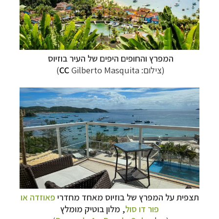
קרוזים והפלגות נופש
לחצו לרשימת היעדים »
המפרץ והחופים היפים של העיר בוזיוס
(צילום:
Gilberto Masquita)
CC
תצפית על המפרץ של בוזיוס מאחד מחדרי
פאוזדה או
פור דו סול
, מלון בוטיק מומלץ