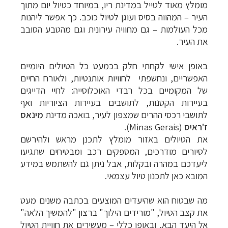
מומלץ מאוד לטייל במדינת ריו, במיוחד כטיול יום מתוך
העיר – המהווה בסיס ועוגן לטיול כוכב. כך אפשר ליהנות
מכל העולמות – גם מחוויה עירונית וגם מהטבע הסובב
את העיר.
באופן אישי לקחתי חלק בכמעט כל הטיולים היומיים
האפשריים, ונחשפתי לחוויות אותנטיות, ולאורח החיים
של המקומיים בכל רבדי האוכלוסייה: לחיי הדייגים
בעיירות הקטנות, לתושבים בעיירות הציוריות ואף
לתושבי רכסי ההרים שמצפון לעיר, בואכה מדינת
מינאס
ז'ראיס
(
Minas Gerais
)
.
את הטיולים באזור מומלץ לתכנן מראש ולהירשם
לסיורים מודרכים, המספקים רכב ומבטיחים שתגיעו
ליעדכם במהרה ובקלות, אבל ניתן גם להשתמש במידע
המובא כאן לתכנון טיול עצמאי.
מה שבטוח הוא שהיעדים המוצעים בכתבה משנים מעט
את קצב הטיול, "מורידים הילוך" ברצון "להמשיך הלאה"
אל היעד הבא, ובאופן כללי – מעשירים את חוויית הטיול