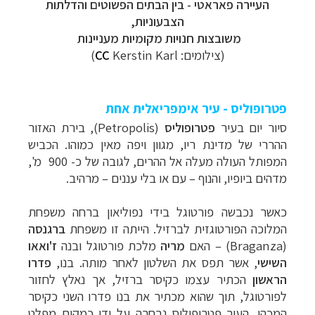
העיירה פאראטי - בין הבתים הפשוטים והדלתות
הצבעוניות,
משובצות חנויות מקומיות מעניינות
(צילומים:
Kerstin Karl)
CC
פטרופוליס - עיר אימפריאלית אחת
סיור יום בעיר
פטרופוליס
(
Petropolis
)
,
בירת האזור
ההררי של מדינת ריו, מגוון ויפה מאין כמוהו. הכביש
המפותל העולה מעלה אל ההרים, לגובה של כ- 900 מ',
מדהים ביופיו, והנוף – עם או בלי עננים – מרהיב.
כאשר נכבשה פורטוגל בידי נפוליאון ברחה משפחת
המלוכה הפורטוגזית לברזיל. הייתה זו משפחת
ברגנסה
(
Braganza
) – האם
מריה
מלכת פורטוגל ובנה
ז'ואאו
השישי
, אשר תפס את השלטון לאחר מותה. בנו,
פדרו
הראשון
הכתיר עצמו כקיסר ברזיל, אך נאלץ לחזור
לפורטוגל, תוך שהוא מכתיר את בנו פדרו השני כקיסר
המכהן. העיר פטרופוליס
נבחרה על ידו כמקום מפלט