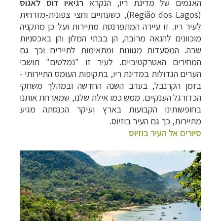
האגמים של מדינת ריו, הנקרא
רגיאיו דוס לאגוס
(
Região dos Lagos
)
, כשעתיים וחצי צפונית-מזרחית
לעיר ריו. זו עיירה המתפרנסת מתיירות ועל כן מתקניה
מוכוונים להנאה מרובה, הן בבתי המלון והן באכסניות
שבה. המסעדות מגוונות ומתאימות לתיירים וכך גם
המחירים האטרקטיביים. לעיר זו "נמלטים" תושבי
הערים הגדולות במדינת ריו, בתקופות העומס התיירותי -
בזמן הקרנבל, בערב השנה החדשה ובמהלך משחקי
הכדורגל הענקיים. ממש כמו אילת שלנו, שמארחת אותנו
בחופשותינו הקבועות בארץ ועיקר הכנסתה מגיע
מתיירות, כך גם העיר בוזיוס.
סיורים אל העיר בוזיוס
תכנון
טיולים לדרום ומרכז אמריקה
לחצו לרשימת
היעדים »
תכנון
טיולים לצפון אמריקה
לחצו לרשימת היעדים »