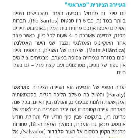
העיירה הציורית "פאראטי"
יום טיול זה מתחיל בנסיעה באחד מהכבישים היפים
ביותר במדינה, כביש
ריו סנטוס
(s
Rio Santo
). חברות
הטיולים יאספו אתכם מחזית בית המלון באוטובוס תיירים
מפנק, לנסיעה שאורכת כ- 4 שעות לכל כיוון, כאשר מצד
אחד האוקיינוס האטלנטי ומצד שני
היער האטלנטי
(
Mata Atlântica
). שילובם של השניים, בתוספת איים
יפים במזרח וצמחייה צפופה במערב, מבטיחים צילומים
אין ספור של נופים, מפרצונים ועם קצת מזל – גם בעלי
חיים.
יעדה הסופי של הנסיעה הוא העיירה הציורית
פאראטי
(
Paraty
)
והטיול בה משלב הליכה רגלית בסמטאותיה
המקושטות חלונות צבעוניים, והפלגה בין האיים. בכל שנה
מארחת עיירה קסומה זו את יריד הספרים הבינלאומי של
מדינת ריו, בתקופה שבין סוף חודש יולי ותחילת חודש
אוגוסט. מכאן גם הועברו, במהלך המאה ה- 18, סחורות
מהנמל הקטן במקום אל העיר
סלבדור
(
Salvador
), אל