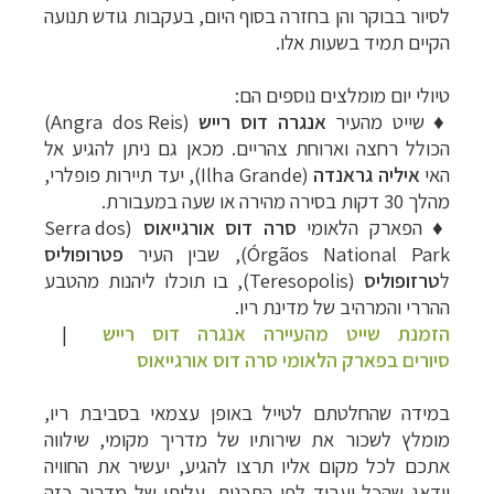
לסיור בבוקר והן בחזרה בסוף היום, בעקבות גודש תנועה
הקיים תמיד בשעות אלו.
טיולי יום מומלצים נוספים הם:
♦
שייט מהעיר
אנגרה דוס רייש
(
Angra dos Reis
)
הכולל רחצה וארוחת צהריים. מכאן גם ניתן להגיע אל
האי
איליה גראנדה
(
Ilha Grande
), יעד תיירות פופלרי,
מהלך 30 דקות בסירה מהירה או שעה במעבורת.
♦
הפארק הלאומי
סרה דוס אורגייאוס
(
Serra dos
Órgãos National Park
), שבין העיר
פטרופוליס
ל
טרזופוליס
(
Teresopolis
), בו תוכלו ליהנות מהטבע
ההררי והמרהיב של מדינת ריו.
הזמנת שייט מהעיירה אנגרה דוס רייש
|
סיורים
בפארק הלאומי סרה דוס אורגייאוס
במידה שהחלטתם לטייל באופן עצמאי בסביבת ריו,
מומלץ לשכור את שירותיו של מדריך מקומי, שילווה
אתכם לכל מקום אליו תרצו להגיע, יעשיר את החוויה
וידאג שהכל יעבוד לפי התכנית. עלותו של מדריך כזה