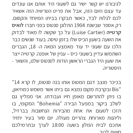
לגיבורנו יש קשר ישיר גם לשעוני היד אותם אנו עונדים
עד עצם היום הזה, אבל את פריט הטריוויה הזה אשאיר
לכם לגלות לבד, כאשר תבקרו בביתו המיוחד והקסום.
רק אספר שבשנת 1904 התלונן סנטוס בפני חברו
לואיס
קרטייה
(
Luise Cartier
) על כך שקשה לו מאוד לבדוק
את השעה בשעון הכיס שלו בזמן טיסה. בעוד שנשים כבר
הלכו עם שעוני יד עוד מאמצע המאה ה- 18, הגברים
השתמשו עדיין בשעוני כיס – עניין של אופנה. קרטייה ייצר
את שעון היד הגברי הראשון הודות לסנטוס שלנו, והשאר -
היסטוריה.
בכיכר מוצב דגם המטוס אותו בנה
סנטוס
, לו קרא
"14
Bis"
ובקרבת מקום נמצא גם ביתו אשר משמש כמוזיאון,
בו ניתן להתרשם מאופן חייו ועבודתו. אני ממליץ גם
לשלב ביקור במפעל הבירה
"Bohemia"
המקומי, בו
תזכו לטעום את אחת מהבירות הנחשבות בברזיל,
וליהנות מארוחת צהריים מעולה. יום סיור בעיר יחזיר
אתכם לבית המלון בשעה 18:00 לערך ובתרמילכם
חוויות לרוב.