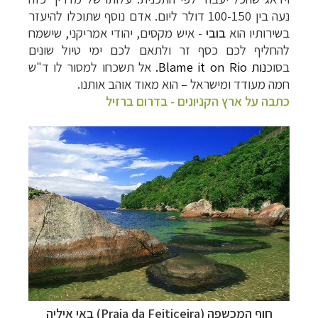
נעה בין 100-150 דולר ליום. אדם נוסף שתוכלו להיעזר
בשירותיו הוא
בובי
- איש מקסים, יהודי אמריקני, שישמח
להחליף לכם כסף זר ולתאם לכם ימי טיול שונים
בסוכ
נות
Blame it on Rio
.
אל תשכחו למסור לו ד"ש
חמה מעודד ומישראל – הוא מאוד אוהב אותנו.
כתבה על ארץ הקניונים - בדרום ברזיל
חוף המכשפה (Praia da Feiticeira) באי איליה