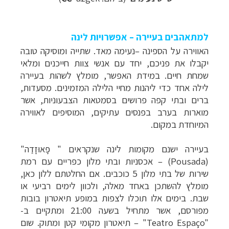
למתאהבים בעיירה – אפשרויות לינה
האווירה על הספינה –נעימה מאד. שתייה ומוסיקה טובה
יקבלו את פניכם, יחד עם אנשי צוות חייכנים ומלאי
שמחת חיים. במידת האפשר, מומלץ לשהות בעיירה
לילה אחד כדי ליהנות מחיי הלילה המזמינים. מסעדות,
ברים ובתי קפה פרושים בסמטאות הצבעוניות, אשר
מוארות בערב בפנסים עתיקים, המוסיפים לאווירה
המיוחדת במקום.
בעיירה ישנם מקומות לינה שנקראים "
פָאוּזָדַה
"
(
Pousada
) – אכסניות ובתי מלון כפריים עם רמת
שירות של בתי מלון 5 כוכבים. אם החלטתם ללון כאן,
מומלץ להשתכן באחד מאלה, ולכוון לימים רביעי או
שבת. בימים אלו תוכלו לצפות במופע תיאטרון בובות
מפורסם, אשר מתחיל בשעה 21:00 ומתקיים ב-
"Teatro Espaço"
– תיאטרון מקומי קטן ומתוק. שום