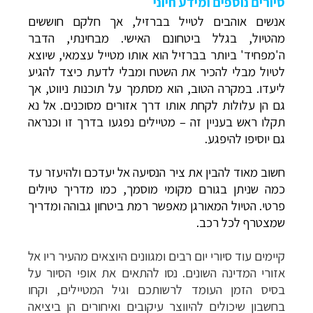
סיורים נוספים ומידע חיוני
אנשים אוהבים לטייל בברזיל, אך חלקם חוששים
מהטיול, בגלל ביטחונם האישי. מבחינתי, הדבר
ה'מפחיד' ביותר בברזיל הוא אותו מטייל עצמאי, שיוצא
לטיול מבלי להכיר את השטח ומבלי לדעת כיצד להגיע
ליעדו. במקרה הטוב, הוא מסתמך על תוכנות ניווט, אך
גם הן עלולות לקחת אותו דרך אזורים מסוכנים. אל נא
תקלו ראש בעניין זה – מטיילים נפגעו בדרך זו וכנראה
גם יוסיפו להיפגע.
חשוב מאוד להבין את ציר הנסיעה אל יעדכם ולהיעזר עד
כמה שניתן בגורם מקומי מוסמך, כמו מדריך טיולים
פרטי. הטיול המאורגן מאפשר רמת ביטחון גבוהה ומדריך
שמצטרף לכל רכב.
קיימים עוד סיורי יום רבים ומגוונים היוצאים מהעיר ריו אל
אזורי המדינה השונים. נסו להתאים את אופי הסיור על
בסיס הזמן העומד לרשותכם וגיל המטיילים, וקחו
בחשבון שיכולים להיווצר עיקובים ואיחורים הן ביציאה