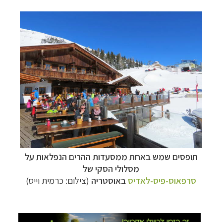
טיולי אקטיב - אופניים, שייט והליכה
לחצו לרשימת
יעדים »
תכנון
טיולים לצפון אמריקה
לחצו לרשימת היעדים »
תופסים שמש באחת ממסעדות ההרים הנפלאות על
מסלולי הסקי של
קרוזים והפלגות נופש
לחצו לרשימת היעדים »
סרפאוס-פיס-לאדיס
באוסטריה
(צילום: כרמית וייס)