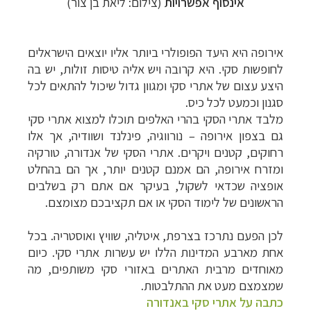
אינסוף אפשרויות
(צילום: ליאת בן צור)
אירופה היא היעד הפופולרי ביותר אליו יוצאים הישראלים
לחופשות סקי. היא קרובה ויש אליה טיסות זולות, יש בה
היצע עצום של אתרי סקי ומגוון גדול שיכול להתאים לכל
סגנון וכמעט לכל כיס.
מלבד אתרי הסקי בהרי האלפים תוכלו למצוא אתרי סקי
גם בצפון אירופה – נורווגיה, פינלנד ושוודיה, אך אלו
רחוקים, קטנים ויקרים. אתרי הסקי של
אנדורה, טורקיה
ומזרח אירופה, הם אמנם קטנים יותר, אך הם בהחלט
אופציה שכדאי לשקול, בעיקר אם אתם רק בשלבים
הראשונים של לימוד הסקי או אם תקציבכם מצומצם.
לכן הפעם נתרכז בצרפת, איטליה, שוויץ ואוסטריה.
בכל
אחת מארבע המדינות הללו יש עשרות אתרי סקי. כיום
מאוחדים מרבית האתרים באזורי סקי משותפים, מה
שמצמצם מעט את ההתלבטות.
כתבה על אתרי סקי באנדורה