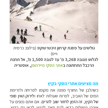
גולשים על פסגת קרחון הינטרטוקס
(צילום: כרמית
וייס)
לגלוש מגובה 3,268 מ'
עד לגובה 1,500 מ', אל תחנת
הרכבל התחתונה
ב
אתר הסקי מיירהופן
, אוסטריה
מה מציעים אתרי הסקי בקיץ
כשהלבן של החורף מפנה את מקומו לפריחה ולזרימת
המים של האביב, לפרות שעולות לאחו ו
לירוק האין סופי
של הקיץ, זה הזמן לחזור שוב להרים.
אם אתם נמנים על
אוהבי הטיולים כדאי לכם מאד להגיע לכאן גם בקיץ.