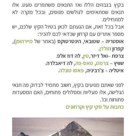
בקיץ בגבהים הללו ואז התנאים משתפרים מעט. אלו
תנאים שמתאימים לגולשים מנוסים, ובכל מקרה לא
למתחילים.
אבל בכל זאת, אם הגעתם לכאן בטיול הקיץ שלכם, יש
מספר אתרים עם קרחון שכדאי לכם להכיר:
אוסטריה
–
שטובאי
,
הינטרטוקס
(באתר של
מיירהופן
),
קפרון
ו
זולדן
.
צרפת
–
ואל דיזר
,
טין
,
לה דוז אלפ
.
שוויץ
–
צרמט
,
סאס-פה
,
לה דיאבלרה
.
איטליה
–
צ'רביניה
,
פאסו טונלה
.
לפני שאתם מגיעים בקיץ, חשוב מתמיד לבדוק מה תנאי
הגלישה, אלו מעליות ומסלולים פתוחים, האם המסעדות
פתוחות וכו'.
כתבות על סקי קיץ וקרחונים