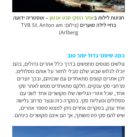
יעדים »
תכנון
טיולים לצפון אמריקה
לחצו לרשימת היעדים »
חגיגות לילות ב
אתר הסקי סנט אנטון
–
אוסטריה ידועה
קרוזים והפלגות נופש
לחצו לרשימת היעדים »
בחיי לילה סוערים
(צילום: TVB St. Anton am
Arlberg)
כמה שיותר גדול יותר טוב
גולשים מנוסים מחפשים בדרך כלל אתרים גדולים, בהם
יוכלו לגלוש שבוע שלם מבלי לחזור על אותם מסלולים.
לכן אתרים קטנים מתאחדים עם שכניהם, ובכך יוצרים
מרחבי סקי ענקיים. חלקם מתאחדים ממש לאתר סקי
אחד, שכל אזורי הגלישה שלו מקושרים אחד לשני עם
מסלולים ומעליות סקי. במקרה כזה ונוצר מרחב גלישה
אחד ענק. במקרים אחרים ניתן למצוא מספר אתרים,
שיש להם סקי פס משותף, אך הם אינם מקושרים ביניהם.