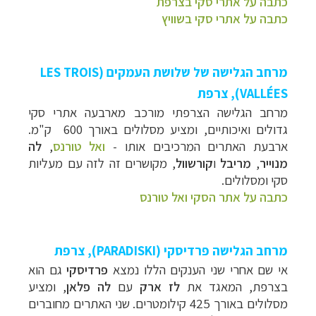
כתבה על אתרי סקי בצרפת
כתבה על אתרי סקי בשוויץ
מרחב הגלישה של
שלושת העמקים
(
LES TROIS
VALLÉES
), צרפת
מרחב הגלישה הצרפתי מורכב מארבעה אתרי סקי
גדולים ואיכותיים, ומציע מסלולים באורך 600 ק"מ.
ארבעת האתרים המרכיבים אותו -
ואל טורנס
,
לה
מנוייר
,
מריבל
ו
קורשוול
, מקושרים זה לזה עם מעליות
סקי ומסלולים.
כתבה על אתר הסקי ואל טורנס
מרחב הגלישה פרדיסקי (
PARADISKI
), צרפת
אי שם אחרי שני הענקים הללו נמצא
פרדיסקי
גם הוא
בצרפת, המאגד את
לז ארק
עם
לה פלאן
, ומציע
מסלולים באורך 425 קילומטרים. שני האתרים מחוברים