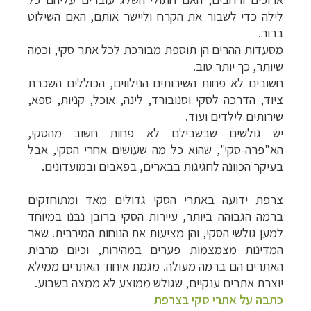
לילה כדי לשבור את הקרח וליישר אותם, האם השילוט
ברור.
מסעדות ההרים הן תוספת מבורכת לכל אתר סקי, וכמה
שיותר, כך יותר טוב.
חשובים לא פחות השירותים הנילווים, הכוללים השכרת
ציוד, הדרכה לסקי וסנובורד, לינה, אוכל, קניות, ספא,
שירותים לילדים ועוד.
יש גולשים שבשבילם לא פחות חשוב מהסקי,
הא"פרה-סקי", שהוא כל מה שעושים אחרי הסקי, אבל
בעיקר הכוונה לחגיגות בבארים, בפאבים ובמועדונים.
צרפת ידועה באתרי הסקי גדולים מאד ומתוחזקים
ברמה הגבוהה ביותר, עיירות הסקי ברובן נבנו במיוחד
למען גולשי הסקי, והן מציעות את הנוחות המירבית. שאר
המדינות מצמצמות פערים במהירות, וכיום מרבית
האתרים הם ברמה מעולה. מגמת איחוד האתרים ממילא
יוצרת אתרים ענקיים, שגולש ממוצע לא ממצה בשבוע.
כתבה על אתרי סקי בצרפת