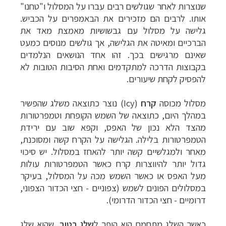
שנוצרות לאחר שגולשים רבים עברו על המסלול ו"טחנו"
אותו. לרבים הם מזכירים את הבאמפרים על הכביש.
גלישה על מסלול עם גבשושיות מאמצת מאד את
הברכיים ומאיטה את הגלישה, אך גולשים מנוסים כמעט
שאינם מרגישים בכך. זהו אחד הנושאים הנלמדים
בקבוצות הדרכה למתקדמים ואחת הסיבות הטובות לא
להפסיק לקחת שיעורים.
מסלול מכוסה
קרח
(
Icy
) נוצר כתוצאה משלג שהפשיר
במהלך היום, כתוצאה של השמש הקופחת וטמפרטורות
מהצד הלא נכון של האפס, וקפא שוב עם ירידת
הטמפרטורות בלילה. הגלישה על הקרח קשה ומסוכנת,
מאחר ולמגלשיים קשה יותר להאחז במסלול. יש סיכוי
גדול יותר להיווצרות קרח כאשר הטמפרטורות עולות
מעל האפס או כאשר השמש מכה על המסלול, בעיקר
במסלולים הפונים לשמש (צפוניים - חצי הכדור הצפוני,
דרומיים - חצי הכדור הדרומי).
כאשר השלג מתחמם הוא הופך ל
שלג
רטוב
, שהוא שלג