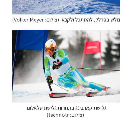
גולש בפרלל, להסתכל ולקנא
(צילום:
Volker Meyer
)
גלישת קארבינג
בתחרות גלישת סלאלום
(צילום:
technotr
)