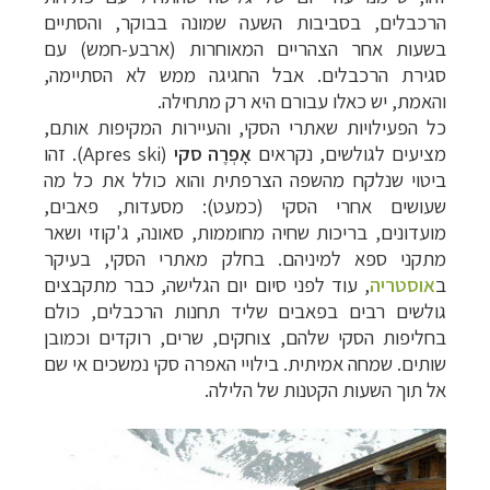
הרכבלים, בסביבות השעה שמונה בבוקר, והסתיים
בשעות אחר הצהריים המאוחרות (ארבע-חמש) עם
סגירת הרכבלים. אבל החגיגה ממש לא הסתיימה,
והאמת, יש כאלו עבורם היא רק מתחילה.
כל הפעילויות שאתרי הסקי, והעיירות המקיפות אותם,
מציעים לגולשים, נקראים
אָפְרֶה סקי
(
Apres ski
). זהו
ביטוי שנלקח מהשפה הצרפתית והוא כולל את כל מה
שעושים אחרי הסקי (כמעט): מסעדות, פאבים,
מועדונים, בריכות שחיה מחוממות, סאונה, ג'קוזי ושאר
מתקני ספא למיניהם. בחלק מאתרי הסקי, בעיקר
ב
אוסטריה
, עוד לפני סיום יום הגלישה, כבר מתקבצים
גולשים רבים בפאבים שליד תחנות הרכבלים, כולם
בחליפות הסקי שלהם, צוחקים, שרים, רוקדים וכמובן
שותים. שמחה אמיתית. בילויי האפרה סקי נמשכים אי שם
אל תוך השעות הקטנות של הלילה.