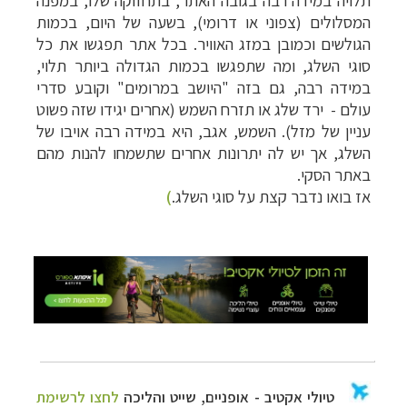
תלויה במידה רבה בגובה האתר, בתחזוקה שלו, במפנה
המסלולים (צפוני או דרומי), בשעה של היום, בכמות
הגולשים וכמובן במזג האוויר. בכל אתר תפגשו את כל
סוגי השלג, ומה שתפגשו בכמות הגדולה ביותר תלוי,
במידה רבה, גם בזה "היושב במרומים" וקובע סדרי
עולם - ירד שלג או תזרח השמש (אחרים יגידו שזה פשוט
עניין של מזל). השמש, אגב, היא במידה רבה אויבו של
השלג, אך יש לה יתרונות אחרים שתשמחו להנות מהם
באתר הסקי.
אז בואו נדבר קצת על סוגי השלג.
)
טיולי אקטיב - אופניים, שייט והליכה
לחצו לרשימת
יעדים »
תכנון
טיולים לצפון אמריקה
לחצו לרשימת היעדים »
קרוזים והפלגות נופש
לחצו לרשימת היעדים »