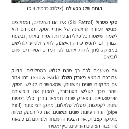
תותח שלג בפעולה
(צילום: כרמית וייס)
סקי פטרול
(
Ski Patrol
) אלו הם השוטרים, המחלצים
ומגישי העזרה הראשונה של אתרי הסקי. תפקידם הוא
לשמור שישמרו כל כללי הבטיחות והסדר באתר, ובשעת
הצורך גם להגיש עזרה ראשונה, לחלץ ולסייע לגולשים
במצוקה. ניתן לזהות אותם לפי המדים המיוחדים שהם
לובשים.
אם משעמם לכם כך סתם לגלוש במסלולים, בדיוק
עבורכם הומצא
פארק השלג
(
Snow Park
). זהו אזור
עם מתקנים שונים ומשונים, שמאפשרים לגולשי הסקי,
ויותר מכך לגולשי הסנובורד, להפגין את ביצועיהם
הוירטואוזיים. בפארק שכזה תמצאו בדרך כלל רמפות
שונות לקפיצות, מסלול סלאלום, מתקן חצי צינור (
half
pipe
) ועוד רעיונות שונים ומשונים. את כל העסק מלווה
מוסיקה קצבית, אוירה צעירה ושמחה ולעיתים גם כסאות
נוח עבור הצופים העייפים. כייף אמיתי.