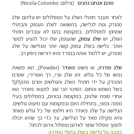
מהם אנחנו נהנים
(צילום:
Nicola Colombo
)
לאחר מעבר חתולי השלג על המסלולים יש עליהם שלג
מהודק ונוח לגלישה, בהשוואה לשלג העמוק והבתולי
שמחוץ למסלולים. במקומות בהם לא עוברים חתולי
השלג, יש
שלג עמוק
, שהעומק שלו יכול להגיע למטר
ויותר. גלישה בשלג עמוק קשה יותר מגלישה על שלג
מהודק, יש ללמוד אותה בנפרד והיא דורשת ניסיון רב.
שלג פודרה
, או פשוט
פאודר
(
Powder
), הוא משאת
נפשו של כל גולש. זהו שלג טרי, רך ואוורירי, שטרם
התהדק על ידי חתולי השלג והגולשים וטרם התקלקל
בשל השמש והחום. הסיכוי הכי טוב למצוא פאודר הוא
אחרי סופת שלגים, במקומות גבוהים, במסלולים בעלי
מפנה צפוני, בתחילת היום ובמקומות עם מיעוט גולשים.
הגלישה על שלג פאודר היא חלומו של כל גולש מאחר
והיא מקילה מאד על הגלישה, עד כדי כך שהיא יכולה
להפוך מסלול שחור לאדום ומסלול אדום לכחול.
כתבה על גלישה בשלג בתולי (פודרה