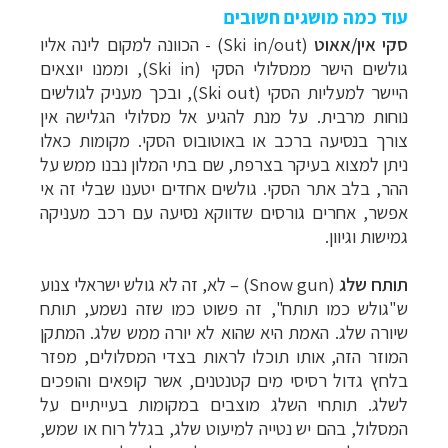
עוד כמה מושגים חשובים
סקי אין/אאוט
(Ski in/out) - הכוונה למקום לינה אליו
גולשים הישר ממסלולי הסקי (Ski in), וממנו יוצאים
היישר למעליות הסקי (Ski out), ובכך מעניק לגולשים
נוחות מרבית. על מנת להגיע אל מסלולי הגלישה אין
צורך בנסיעה ברכב או באוטובוס הסקי. מקומות כאלו
ניתן למצוא בעיקר בצרפת, שם בתי המלון נבנו ממש על
ההר, בלב אתר הסקי. גולשים אחדים יטענו שבלי זה אי
אפשר, אחרים גורסים שדווקא נסיעה עם רכב מעניקה
גמישות וגיוון.
תותח שלג
(
Snow gun
) – לא, זה לא גולש ישראלי צנוע
ש"גולש כמו תותח", זה פשוט כמו שזה נשמע, תותח
שיורה שלג. האמת היא שהוא לא יורה ממש שלג. המתקן
המוזר הזה, אותו תוכלו לראות בצדי המסלולים, מפזר
בלחץ גדול רסיסי מים קטנטנים, אשר קופאים והופכים
לשלג. תותחי השלג מוצבים במקומות בעייתיים על
המסלול, בהם יש נטייה למיעוט שלג, בגלל רוח או שמש,