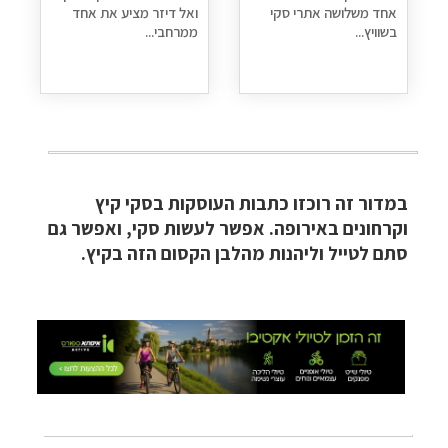
אחד משלושה אתרי סקי
ואל דיזר מציע את אחד
בשוויץ...
ממרחבי...
טיולי אקטיב - אופניים, שייט והליכה
לחצו לרשימת
יעדים »
במדור זה רוכזו כתבות העוסקות בסקי קיץ
תכנון
טיולים לצפון אמריקה
לחצו לרשימת היעדים »
וקרחונים באירופה. אפשר לעשות סקי, ואפשר גם
קרוזים והפלגות נופש
לחצו לרשימת היעדים »
סתם לטייל וליהנות מהלבן הקסום הזה בקיץ.