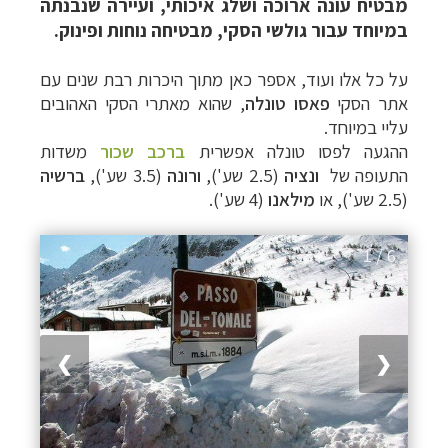
מבטיח עונה ארוכה ושלג איכותי, ועיירה שנבנתה
במיוחד עבור גולשי הסקי, מבטיחה נוחות ופינוק.
על כל אלו ועוד, אספר כאן
מתוך היכרות רבת שנים עם
אתר הסקי
פאסו טונלה
, שהוא מאתרי הסקי האהובים
עליי במיוחד.
ההגעה לפסו טונלה אפשרית
ב
רכב שכור
משדות
התעופה של
ונציה
(2.5 שע'),
ורונה
(3.5 שע'),
ברשיה
(2.5 שע'), או
מילאנו
(4 שע').
1 / 6
❯
❮