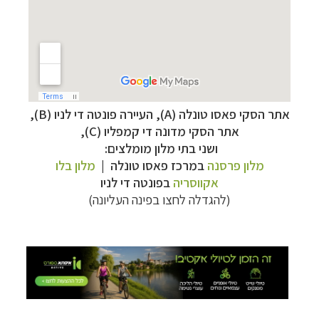
טיולי אקטיב - אופניים, שייט והליכה
לחצו לרשימת
יעדים »
אתר הסקי פאסו טונלה (A), העיירה
פונטה די לניו (B),
תכנון
טיולים לצפון אמריקה
לחצו לרשימת היעדים »
אתר הסקי מדונה די קמפליו (C),
קרוזים והפלגות נופש
לחצו לרשימת היעדים »
ושני בתי מלון מומלצים:
מלון פרסנה
במרכז פאסו טונלה
|
מלון בלו
אקוו
סריה
בפונטה די לניו
(להגדלה לחצו בפינה העליונה)