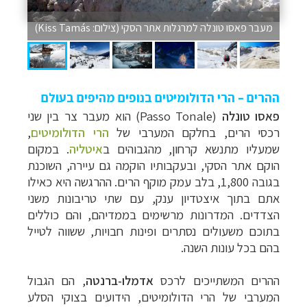
מעבר פאסו טונלה למרגלות אתר הסקי (צילום: Kiss Tamás)
ההרים – הרי הדולומיטים בנופים מהיפים בעולם
פאסו טונלה
(
Passo Tonale
) הוא מעבר
צר בין שני
רכסי
הרים, בחלקם המערבי של
הרי הדולומיטים
,
שמעליו מתנשא קרחון, מהגבוהים ב
איטליה
. במקום
הוקם אתר הסקי, ובעקבותיו הוקמה גם עיירה, השוכנת
בגובה 1,800, בלב עמק מוקף הרים.
ההרגשה היא כאילו
אתם בתוך איצטדיון ענק, עם שתי טריבונות משני
הצדדים.
המדרונות מרשימים בממדיהם, והם כוללים
בתוכם משעולים נסתרים ופינות חבויות, ששווה לטייל
בהם בכל עונות השנה.
ההרים המשתייכים לרכס
אדמלו-ברנטה
, הם הגבול
המערבי של הרי הדולומיטים, הידועים בצוקי הסלע