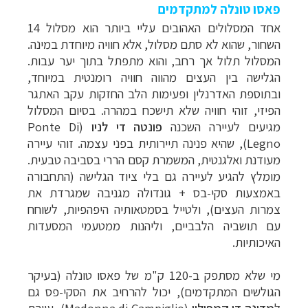
פאסו טונלה למתקדמים
אחד המסלולים האהובים עליי ביותר הוא מסלול 14
השחור, שהוא לא סתם מסלול, אלא חוויה מיוחדת במינה.
המסלול תלול אך רחב, והוא מתפתל בתוך יער עבות.
הגלישה בין העצים מהווה חוויה רומנטית במיוחד,
ובתוספת האדרנלין ופעימות הלב החזקות עקב האתגר
הפיזי, זוהי חוויה שלא תישכח במהרה. בסיום המסלול
מגיעים לעיירה השכנה
פונטה די לניו
(
Ponte Di
Legno
), שהיא פנינה תיירותית בפני עצמה. זוהי עיירה
מעודנת ואלגנטית, המשמרת קסם הררי בסביבה טבעית.
מומלץ להגיע לעיירה גם בלי ציוד הגלישה (התחבורה
באמצעות סקי-בס + גונדולה מגניבה שמגרדת את
צמרות העצים), ולטייל בסמטאותיה היפהפיות, לשוחח
עם תושביה הלבביים, וליהנות ממטעמי המסעדות
האיכותיות.
מי שלא מסתפק ב-120 ק"מ של פאסו טונלה (בעיקר
הגולשים המתקדמים), יכול להרחיב את הסקי-פס גם