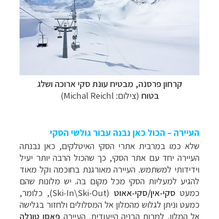
קרחון פרסנה, מבטיח עונת סקי ארוכה ושלג
בטוח
(צילום: Michal Reichl)
העיירה – הכול כאן נבנה עבור גולשי הסקי
שלא כמו במרבית אתרי הסקי האיטלקים, כאן נבנתה
העיירה יחד עם אתר הסקי
, כך שהכול
הרבה יותר יעיל
וידידותי
למשתמש
. העיירה מאורגנת בחוכמה וקל מאוד
להגיע למעליות הסקי מכל מקום בה. יש מלונות שהם
כמעט
סקי-אין/סקי-אאוט
(
Ski-In\Ski-Out
), כלומר,
כמעט וניתן
לגלוש מהמלון אל המסלולים ולחזור בגלישה
אל המלון.
למרות הבניה הייעודית, העיירה
פאסו טונלה