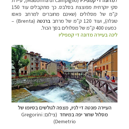
ל
מדונה די קמפיליו
(
Madonna di Campiglio
‏), עיירת
סקי יוקרתית מפוצצת בסלבס. כך מתקבלים עוד 150
ק"מ של מסלולים (שאינם מחוברים למרחב פאסו
טונלה), ועוד 120 ק"מ של מרחב
ברנטה
(
Brenta
)
–
כמעט 400 ק"מ של מסלולים בסך הכול.
לינה בעיירה מדונה די קמפיליו
העיירה פונטה די לניו, מצפה לגולשים בסיומו של
מסלול שחור יפה במיוחד
(צילום: Gregorini
Demetrio)