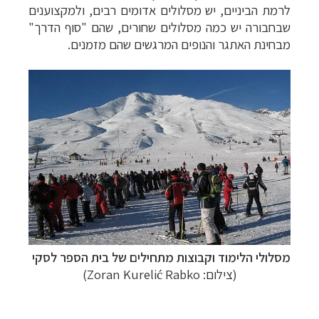
לרמת הביניים, יש מסלולים אדומים רבים
, ולמקצוענים
שבחבורה יש כמה מסלולים שחורים, שהם "סוף הדרך"
מבחינת האתגר והנופים המרגשים שהם מזמנים.
טיולי אקטיב - אופניים, שייט והליכה
לחצו לרשימת
יעדים »
תכנון
טיולים לצפון אמריקה
לחצו לרשימת היעדים »
קרוזים והפלגות נופש
לחצו לרשימת היעדים »
מסלולי הלימוד וקבוצות מתחילים של בית הספר לסקי
(צילום: Zoran Kurelić Rabko)