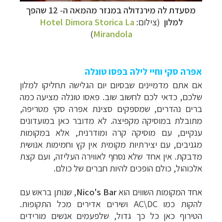
מסעדת לה מירנדולה במנזר מהמאה ה- 12 שהפך
למלון
(צילום:
Hotel Dimora Storica La
)
Mirandola
אפרה סקי וחיי לילה בפסו טונלה
אם אתם מדמיינים שבסיום יום הגלישה תחליקו למלון
שלכם, כדאי לכם לחשוב שוב. פאסו טונלה מציעה כמה
ברים נהדרים, שמספקים סצינת אפרה סקי מטריפה,
מתובלת במוסיקה מקפיצה. לא מדובר כאן במועדונים
ענקיים, עם מוסיקה קרה ומודרנית, אלא במקומות
מגניבים, עם יצירתיות מקומית אין קץ וחמימות אנושית
מדבקת. אין אחד שלא נסחף לאווירה העליזה, ועם קצת
אלכוהול, כולם הופכים להיות חברים של כולם.
אחד המקומות השווים הוא
Nico's Bar
, שנותן בראש עם
להקות כמו
AC\DC
ושירים אדירים מכל התקופות.
הטירוף כאן כל כך גדול, שלפעמים אנשים מורידים