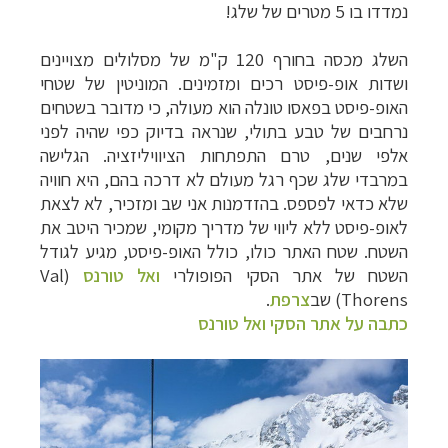
נמדדו בו 5 מטרים של שלג!
השלג מכסה בחורף
120 ק"מ של מסלולים מצויינים
ושדות אופ-פיסט רכים ומזמינים.
המוניטין של שטחי
האופ-פיסט בפאסו טונלה הוא מעולה, כי מדובר בשטחים
נרחבים של טבע בתולי, שנראה בדיוק כפי שהיה לפני
אלפי שנים, טרם התפתחות הציוויליזציה. הגלישה
במרבדי שלג שכף רגל מעולם לא דרכה בהם, היא חוויה
שלא כדאי לפספס. בהזדמנות אני שב ומזכיר, לא לצאת
לאופ-פיסט ללא ליווי של מדריך מקומי, שמכיר היטב את
השטח.
שטח
האתר כולו, כולל האופ-פיסט,
מגיע לגודל
השטח
של
אתר הסקי הפופולרי
ואל טו
רנס
(
Val
Thorens
) שב
צרפת
.
כתבה על אתר הסקי ואל טורנס