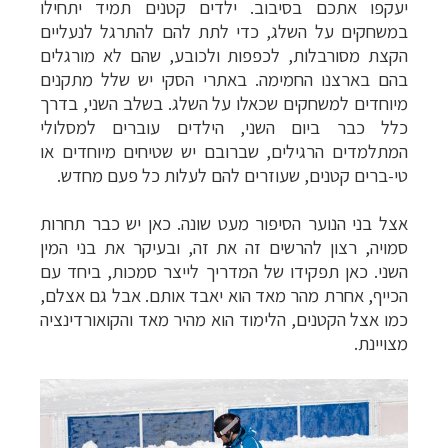
יעקפו אתכם בסיבוב. ילדים קטנים תמיד יתחילו
קרוזים והפלגות נופש
לחצו לרשימת היעדים »
במשחקים על השלג,
כדי
לתת להם להתרגל לנעליים
הקצת מסורבלות, לכפפות ולכובע, שהם לא מורגלים
בהם בארצנו החמימה. באתרי הסקי יש שלל מתקנים
מיוחדים למשחקים שכאלו על השלג. בשלב השני, בדרך
כלל כבר ביום השני, הילדים עוברים למסלולי
המתלמדים הרגילים, שברובם יש שטיחים מיוחדים או
טי-ברים קטנים, שעוזרים להם לעלות כל פעם מחדש.
אצל בני הנוער הסיפור מעט שונה. כאן יש כבר תחרות
סמויה, רצון להרשים זה את זה, ובעיקר את בני המין
השני. כאן תפקידו של המדריך לייצר סמכות, ביחד עם
הכייף, אחרת מהר מאד הוא יאבד אותם. אבל גם אצלם,
כמו אצל הקטנים, הלימוד הוא מהיר מאד והקואורדינציה
מצויינת.