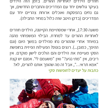
חוזרים הילדים לאחריות ההורים. בזמן הזה הילדים
בעיקר גולשים יחד עם המדריכים והחברים החדשים, אך
גם נחים בהפסקות ואוכלים ארוחת צהריים יחד עם
המדריכים (בדקו היטב שזה כלול במחיר החבילה).
משעה 17:30, אחרי שמסתיימת הקייטנה, הילדים חוזרים
לאחריות ההורים עד למחרת. הבילוי המשפחתי מהנה
במיוחד אחרי שההורים נחו מהילדים במשך היום (וגם
ההיפך, כמובן...).
רוצים בונוס? הפעילות הפיזית בחופשת
הסקי מעייפת את הילדים והם הולכים לישון מוקדם. אין
ריבים, אין "מתי נגיע?" ואין "משעמם לי".
אמנם יש קצת
"אמא תראי…", אבל זה מה שהופך אותנו להורים, לא?
כתבות על יעדים לחופשות סקי