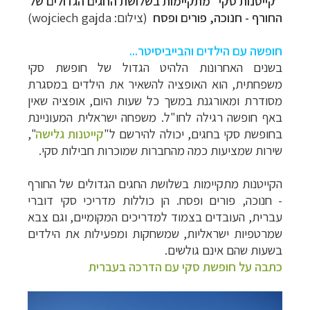
"קייטנות סקי" מתקיימות בשלושת החגים הגדולים של
החורף - חנוכה, פורים ופסח
(צילום: wojciech gajda)
חופשה עם הילדים והבייביסיטר...
בשנים האחרונות הלהיט הגדול של חופשת סקי
משפחתית, הוא האופציה להשאיר את הילדים במסגרת
מסודרת ומאורגנת במשך כל שעות היום, אופציה שאין
באף חופשה רגילה לחו"ל. משפחה ישראלית המעוניינת
בחופשת סקי
בחגים
, יכולה להירשם
ל"
קייטנות גלישה
"
,
שירות שמציעות כמה מהחברות שמוכרות חבילות סקי.
הקייטנות מתקיימות בשלושת החגים הגדולים של החורף
- חנוכה, פורים ופסח. הן כוללות מדריכי סקי דוברי
עברית, העובדים בצמוד למדריכים המקומיים, וגם צבא
שמרטפיות ישראליות, שמשחקות ומפעילות את הילדים
בשעות שהם אינם גולשים.
כתבה על חופשת סקי עם הדרכה בעברית