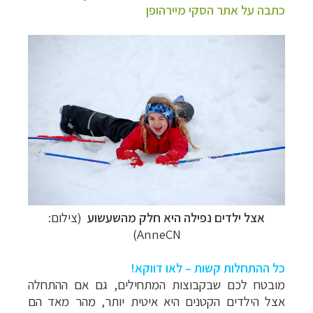
כתבה על אתר הסקי מיירהופן
אצל ילדים נפילה היא חלק מהשעשוע
(צילום:
AnneCN)
כל ההתחלות קשות –
לאו
דווקא!
טיולי אקטיב - אופניים, שייט והליכה
לחצו לרשימת
מובטח לכם שבקבוצות המתחילים, גם אם ההתחלה
יעדים »
אצל הילדים
הקטנים
היא איטית יותר, מהר מאד הם
תכנון
טיולים לצפון אמריקה
לחצו לרשימת היעדים »