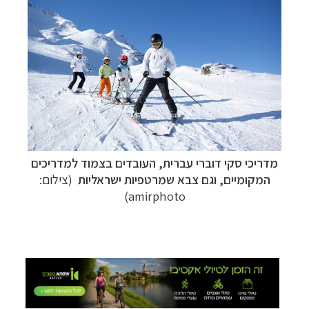
טיולי אקטיב - אופניים, שייט והליכה
לחצו לרשימת
מדריכי סקי דוברי עברית, העובדים בצמוד למדריכים
יעדים »
המקומיים, וגם צבא שמרטפיות ישראליות
(צילום:
תכנון
טיולים לצפון אמריקה
לחצו לרשימת היעדים »
amirphoto)
קרוזים והפלגות נופש
לחצו לרשימת היעדים »