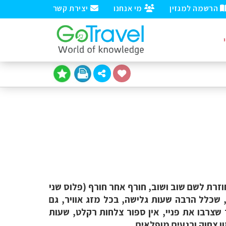
הרשמה למגזין
מי אנחנו
יצירת קשר
? אכן משעשע לנכס לעצמי עיירת סקי, ובכל זאת, לאחר 23 שנים שאני חוזרת לשם שוב ושוב, חורף אחר חורף (פלוס שני
, שכלל הרבה שעות גלישה, בכל מזג אוויר, גם
ם), רוחות כפור שצרבו את פניי, אין ספור צלחות רקלט, שעות
 צחוק ורגעים מופלאים.