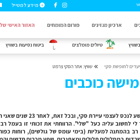
מידע למטייל
תר
ים
ארכיון מגזינים
פורום המומחים
האזור האישי שלי
שוויץ
טיולים מומלצים
ביטוח נסיעות
בשוויץ
עדים לחופשת סקי
שוויץ: אתר הסקי צרמט
מישה כוכבים
"צרמט שלי", אתם בוודאי תוהים
 לי לחשוב עליה כעל "שלי". הרווחתי את זכותי זו בעמל רב
 וקשה, המון כוסות של Gluwine, זמן רב בהמתנה למעליות (בימי עומס של גולשי
דות במסלולים תלולים ומאתגרים, שפע מכרים חדשים והמון