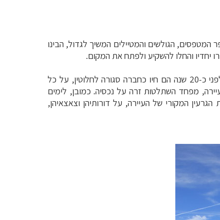
ר המטפסים, הגולשים והמטיילים המשיך לגדול, הבינו
ו יחדיו והחלו להשקיע ולפתח את המקום.
התושבים הותיקים כה חששו מ"פולשים" פוטנציאלים, שעלולים היו לקחת חלק מ"מכרה הזהב" שבבעלותם, שעד לפני כ-20 שנה הם חיו כחברה סגורה לחלוטין, על כל
ירה, מפחד השתלטות זרה על נכסיה. כמובן, לימים
הגרעין המקורי של העיירה, על דורותיהן וצאצאיהן,