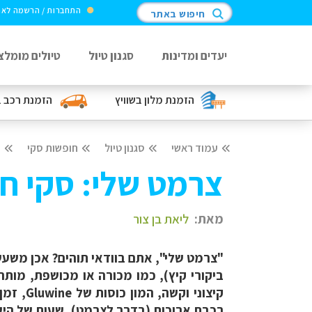
התחברות / הרשמה לא
חיפוש באתר
יעדים ומדינות
סגנון טיול
טיולים מומלצ
הזמנת מלון
בשוויץ
הזמנת רכב
ב
עמוד ראשי
סגנון טיול
חופשות סקי
י
צרמט שלי: סקי ח
מאת:
ליאת בן צור
ביקורי קיץ), כמו מכורה או מכושפת, מותר
קיצוני
רכבת ארוכות (בדרך לצרמט), שעות של הישר