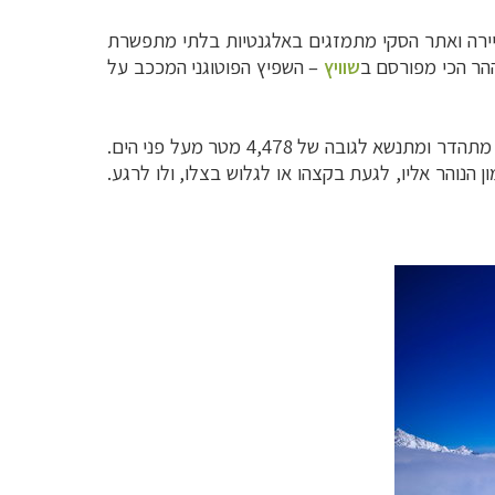
 העיירה ואתר הסקי מתמזגים באלגנטיות בלתי מתפשרת
ההר הכי מפורסם ב
שוויץ
–
השפיץ הפוטוגני המככב על
), סימלה של שוויץ, שצורת מצוקיו הכל כך מיוחדת מקנה לו אדרת כבוד של יופי ועצמה, מתהדר ומתנשא לגובה של 4,478 מטר מעל פני הים.
נוהר אליו, לגעת בקצהו או לגלוש בצלו, ולו לרגע.