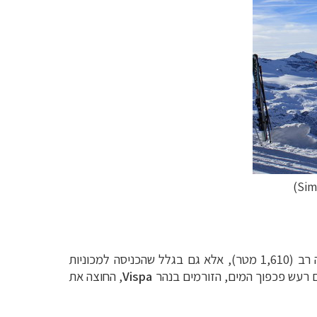
)
Sim
העיירה השקטה, בעלת האוויר הנקי, השוכנת למרגלות ההר האדיר, שקטה וירוקה לא רק בגלל היותה ממוקמת בגובה רב (1,610 מטר), אלא גם בגלל שהכניסה למכוניות
ם רעש פכפוך המים, הזורמים בנהר
Vispa
, החוצה את