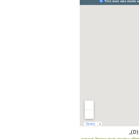
(
D
),