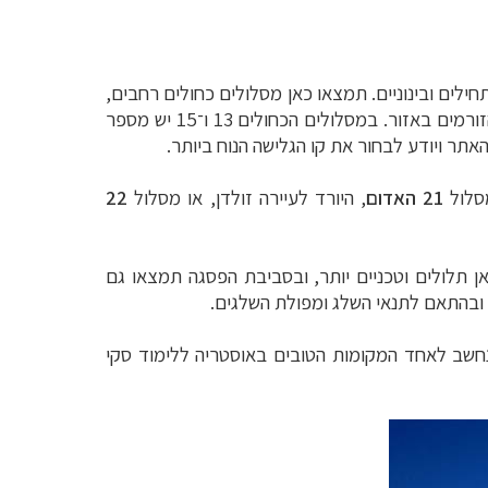
מתחילים ובינוניים. תמצאו כאן מסלולים כחולים רחבים,
אזורי לימוד ומעליות נוחות, המאפשרים התקדמות הדרגתית ובטוחה. גם גולשים מנוסים ייהנו מהמסלולים הארוכים והזורמים באזור. במסלולים הכחולים 13 ו־15 יש מספר
אתר ויודע לבחור את קו הגלישה הנוח ביותר.
סלול
21 האדום
, היורד לעיירה זולדן, או מסלול
22
ים כאן תלולים וטכניים יותר, ובסביבת הפסגה תמצאו גם
 ובהתאם לתנאי השלג ומפולת השלגים.
חשב לאחד המקומות הטובים באוסטריה ללימוד סקי