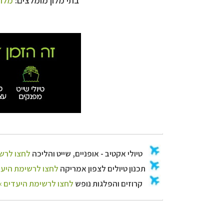
בתי מלון מומלצים:
מלון
קרוזים והפלגות 