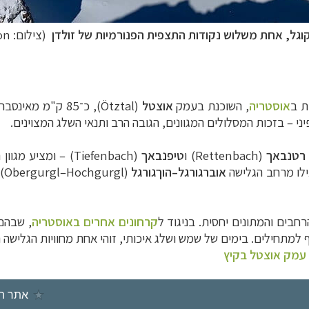
וגל, אחת משלוש נקודות התצפית הפנורמיות של זולדן
(צילום: Lars Peterson)
אוסטריה
, השוכנת בעמק
אוצטל
(Ötztal), כ־85 ק"מ מאינסברוק, בלב
י – בזכות המסלולים המגוונים, הגובה הרב ותנאי השלג המצוינים.
רטנבאך
(Rettenbach) ו
טיפנבאך
(Tiefenbach) – ומציע מגוון רחב של מסלולים לכל רמות הגלישה. אזור
אוברגורגל–הוךגורגל
(l
רחבים והמתונים יחסית. בניגוד ל
קרחונים אחרים באוסטריה
, שבהם 
ף למתחילים. בימים של שמש ושלג איכותי, זוהי אחת מחוויות הגלישה 
עמק אוצטל בקיץ