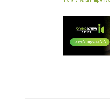
לון אקווה דום טירול תרמה