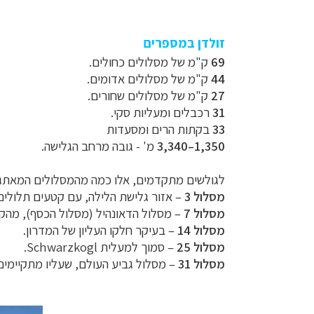
זולדן במספרים
69
ק"מ של מסלולים כחולים.
44
ק"מ של מסלולים אדומים.
27
ק"מ של מסלולים שחורים.
31
רכבלים ומעליות סקי.
33
בקתות הרים ומסעדות
1,350–3,340
מ' -
גובה מרחב הגלישה.
לגולשים מתקדמים, אלו כמה מהמסלולים המאתגר
מסלול 3
– אזור גלישת הלילה, עם קטעים תלולים
מסלול 7
– מסלול הדאונהיל (מסלול הכסף), מהק
מסלול 14
– בעיקר חלקו העליון של המדרון.
מסלול 25
– סמוך למעלית Schwarzkogl.
מסלול 31
–
מסלול גביע העולם, שעליו מתקיימים 