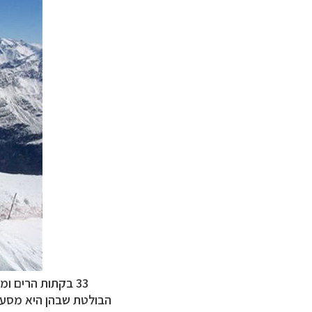
33 בקתות הרים ומסעדות פזורות ברחבי האתר, ומציעות החל ממסעדות בשירות עצמי ועד למסעדות גורמה.
הבולטת שבהן היא מסעדת ice Q, בגובה 3,048 מ', מהמסעדות המפורסמות בי