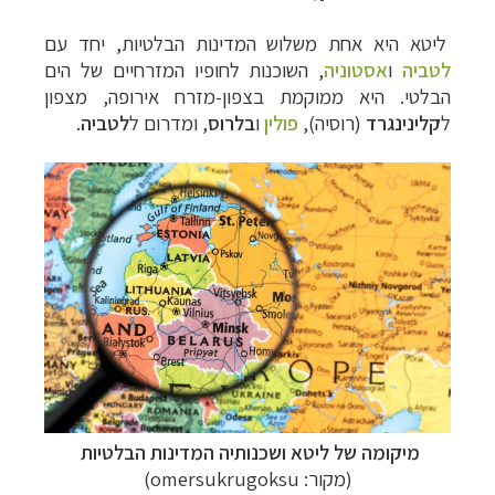
ליטא היא אחת משלוש המדינות הבלטיות, יחד עם
לטביה
ו
אסטוניה
, השוכנות לחופיו המזרחיים של הים
הבלטי. היא ממוקמת בצפון-מזרח אירופה, מצפון
ל
קלינינגרד
(רוסיה),
פולין
ו
בלרוס
, ומדרום ל
לטביה
.
מיקומה של ליטא ושכנותיה המדינות הבלטיות
(מקור:
omersukrugoksu)