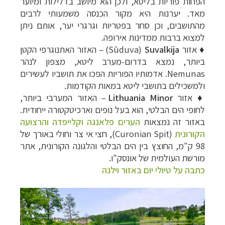
הפחות פוריות בליטא, ולכן הוא מיושב בדלילות ומיוער
מאד. יערנות היא מקור הכנסה משמעותי לרבים
מהתושבים, וכן סחר בפטריות וגרגרי יער, אותם ניתן
למצוא ברבות ממדינות אירופה.
♦ ​אזור
Suvalkija
(
Sūduva
) – האזור האתנוגרפי הקטן
ביותר, נמצא בדרום-מערב ליטא, מצפון לנהר
Nemunas
. אדמותיו הפוריות הפכו את תושביו לעשירים
ולמשכילים בתושבי ליטא במאות הקודמות.
♦ ​אזור
Lithuania Minor
– האזור המערבי ביותר,
לחופי הים הבלטי, הוא בעל נופים וארכיטקטורה ייחודית.
באזור זה נמצאות
הערים
פלאנגה וקלייפדה והרצועה
הקורונית
(
Curonian Spit
), חצי אי צר וחולי באורך של
98 ק"מ, החוצץ בין הים הבלטי והלגונה הקורונית, אתר
מורשת העולמית של אונסק"ו.
כתבה על טיולי יום באזור וילנה