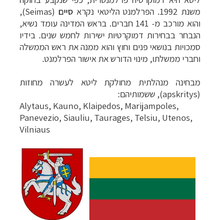
»
משנת 1992. הפרלמנט הליטאי נקרא
סיים
(
Seimas
),
תכנון
טיולים לאמריקה הצפונית
לחצו לרשימת
והוא מורכב מ- 141 חברים. בראש המדינה עומד נשיא,
היעדים »
הנבחר בבחירות דמוקרטיות ישירות לחמש שנים. בידיו
סמכויות בנושאי פנים וחוץ והוא ממנה את ראש הממשלה
וחברי ממשלתו, מינוי הדורש את אישור הפרלמנט.
מבחינה מנהלתית מחולקת ליטא לעשרה מחוזות
(
apskritys
), ששמותיהם:
Alytaus, Kauno, Klaipedos, Marijampoles,
Panevezio, Siauliu, Taurages, Telsiu, Utenos,
Vilniaus