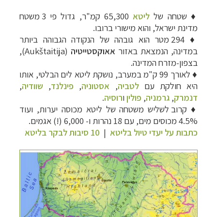
♦
שטחה של
ליטא
65,300 קמ"ר, גדול פי 3 משטח
מדינת ישראל, והוא מישורי ברובו.
♦
294 מטר הוא גובהה של הנקודה הגבוהה ביותר
במדינה, הנמצאת באזור
אאוקסטייטיה
(
Aukštaitija
),
בצפון-מזרח המדינה.
♦
לאורך 99 ק"מ במערב, נושקת ליטא לים הבלטי, אותו
היא חולקת עם
לטביה
,
אסטוניה
,
פינלנד
,
שוודיה
,
דנמרק
,
גרמניה
,
פולין
ו
רוסיה
.
♦
קרוב לשליש משטחה של ליטא מכוסה יערות, ועוד
4.5% מכוסים מים, עם 18 נהרות ו- 6,000 (!) אגמים.
כתבות על יעדי טיול בליטא
|
10 סיבות לבקר בליטא