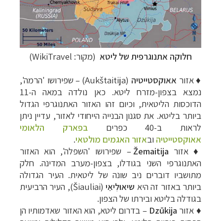
חלוקה אתנוגרפית של ליטא
(מקור: WikiTravel)
♦
אזור
אאוקסטייטיה
(
Aukštaitija
) – שפירושו 'הרמה',
נמצא בצפון-מזרח ליטא. כאן נולדה במאה ה-11
הדוכסות הליטאית, וכיום זהו האזור האתנוגרפי הגדול
ביותר בליטא. את סגנון הבנייה הייחודי לאזור, עדיין ניתן
לראות ב-40 כפרים
בפארק הלאומי
אאוקסטייטיה
וב
אזור האגמים מולטאי
.
♦ ​אזור
Žemaitija
– שפירושו 'השפלה', הוא האזור
האתנוגרפי השני בגודלו, בצפון-מערב המדינה. חלק
מתושביו דוברים ניב שונה של ליטאית. העיר הגדולה
ביותר באזור זה היא
שיאוּלִיאַי
(
Šiauliai
), העיר הרביעית
בגודלה בליטא ובירתו של הצפון.
♦ ​אזור
Dzūkija
– בדרום ליטא, הוא האזור שאדמותיו הן