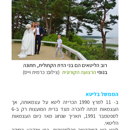
רוב הליטאים הם בני הדת הקתולית, חתונה
בנופי
הרצועה הקורונית
(צילום: כרמית וייס)
הממשל בליטא
ב- 11 למרץ 1990 הכריזה ליטא על עצמאותה, אך
העצמאות זכתה להכרה מצד ברית המועצות רק ב-6
לספטמבר 1991, תאריך שנחוג מאז כיום העצמאות
קרוזים והפלגות נופש
לחצו לרשימת היעדים »
הליטאי.
תכנון טיולים למדינות אירופה
לחצו לרשימת היעדים
ליטא היא דמוקרטיה פרלמנטרית, כפי שנקבע בחוקה