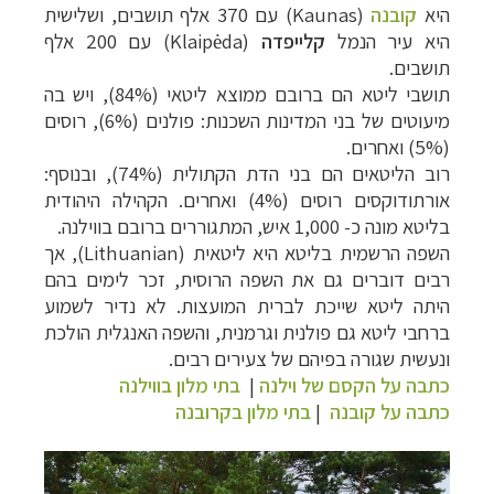
היא
קובנה
(
Kaunas
) עם 370 אלף תושבים, ושלישית
היא עיר הנמל
קלייפדה
(
Klaipėda
) עם 200 אלף
תושבים.
תושבי ליטא הם ברובם ממוצא ליטאי (84%), ויש בה
מיעוטים של בני המדינות השכנות: פולנים (6%), רוסים
(5%) ואחרים.
רוב הליטאים הם בני הדת הקתולית (74%), ובנוסף:
אורתודוקסים רוסים (4%) ואחרים. הקהילה היהודית
בליטא מונה כ- 1,000 איש, המתגוררים ברובם בווילנה.
השפה הרשמית בליטא היא ליטאית (
Lithuanian
), אך
רבים דוברים גם את השפה הרוסית, זכר לימים בהם
היתה ליטא שייכת לברית המועצות. לא נדיר לשמוע
ברחבי ליטא גם פולנית וגרמנית, והשפה האנגלית הולכת
ונעשית שגורה בפיהם של צעירים רבים.
כתבה על הקסם של וילנה
|
בתי מלון בווילנה
כתבה על קובנה
|
בתי מלון בקרובנה