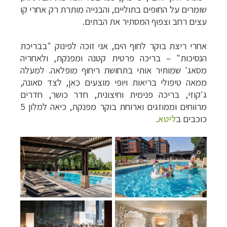
שומרים על החופים בתוליים, והבנייה מותרת רק אחרי קו
עצים רחב וצפוף המסתיר את הבתים.
אחרי ריצת בוקר לחוף הים, אני זוכה לפינוק "בבריכת
הנסיכות" – בריכה פרטית קטנה ומפנקת, ולאחריה
מסאג' שמותיר אותי בתחושת ריחוף מופלאה. למעלה
ממאה טיפולי בריאות ויופי מוצעים כאן, לצד סאונה,
ג'קוזי, בריכה פנימית וחיצונית, חדר כושר, חדרים
מרווחים וממוזגים וארוחת בוקר מפנקת, כיאה למלון 5
כוכבים ב
ליטא
.
קרוזים והפלגות נופש
לחצו לרשימת היעדים »
תכנון טיולים למדינות אירופה
לחצו לרשימת היעדים
»
תכנון
טיולים לאמריקה הצפונית
לחצו לרשימת