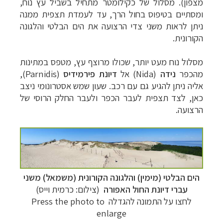
מצפון). מסלול של כקילומטר מתחיל בשביל עץ נוח,
ומסתיים בטיפוס בחול הרך, עד לעמדת תצפית ממנה
ניתן לראות משני צדי הרצועה את הים הבלטי והלגונה
הקורונית.
מסלול נוח מעט יותר, שכולו מרוצף עץ, מטפס במתינות
מהכפר
נידה
(
Nida
)
אל
דיונת פירמידיס
(
Parnidis
),
אליה ניתן להגיע גם עם רכב
. שעון שמש אסטרונומי ניצב
כאן, לצד תצפית לעבר הכפר ולעבר החלק הרוסי של
הרצועה.
הים הבלטי (מימין) והלגונה הקורונית (משמאל) משני
עברי דיונת החול האפורה
(צילום: כרמית וייס)
לחצו על התמונה להגדלה Press the photo to
enlarge