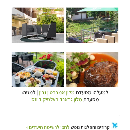
למעלה: מסעדת
מלון אמברטון גרין
| למטה:
מסעדת
מלון גראנד באלטיק דיונס