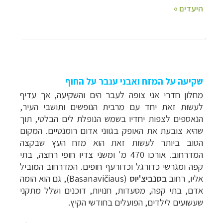
שקיעה על המזח ואבני ענבר על החוף
מחלון חדרי אני צופה לעבר הים והשקיעה, אך עדיף
לעשות זאת יחד עם מרבית הנופשים ותושבי העיר,
הנאספים לצפות יחדיו בשמש הנופלת לים הבלטי, תוך
שהיא צובעת את האופק בגווני אדום רומנטיים. המקום
הטוב ביותר לעשות זאת הוא מזח העץ שבקצה
המדרחוב. אורכו 470 מ' ומשני צדיו חופי רחצה, בתי
קפה ומגרשי כדורגל וכדורעף חופים. המדרחוב המוביל
אליו, רחוב
בסנביצ'יוס
(
Basanavičiaus
), גם הוא הומה
אדם, בתי קפה, מסעדות, חנויות, דוכנים ושלל מתקני
שעשועים לילדים, הפועלים בחודשי הקיץ.