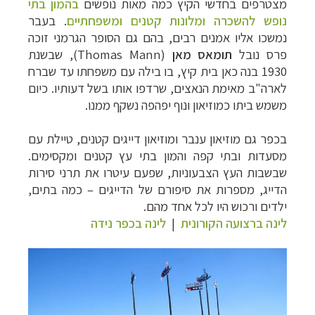
מצטרפים בחדשי הקיץ כמה מאות נופשים
בהמון בתי
נופש להשכרה ומלונות קטנים ומשפחתיים
. בעבר
נמשכו אליו אמנים רבים, בהם גם הסופר הגרמני זוכה
פרס נובל
תומאס מאן
(
Thomas Mann
), שבשנת
1930 בנה כאן בית קיץ, בו בילה עם משפחתו עד שברח
לארה"ב מאימת הנאצים, שרדפו אותו בשל דעותיו. כיום
משמש ביתו כמוזיאון ונוף יפהפה נשקף ממנו.
בכפר גם מוזיאון ענבר ומוזיאון דייגים קטנים, טיילת עם
מסעדות ובתי קפה והמון בתי עץ קטנים ומקסימים.
שבשבות העץ הצבעוניות, שפעם עיטרו את תרני סירות
הדייג, מספרות את סיפורם של הדייגים – כמה בתים,
ילדים ורכוש היו לכל אחד מהם.
לינה ברצועה הקורונית
|
לינה בכפר נידה