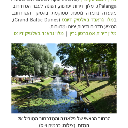
Palanga
), מלון דירות יפהפה, הפונה לעבר המדרחוב.
מסעדה נחמדה נוספת ממוקמת בהמשך המדרחוב,
ב
מלון גראנד באלטיק דיונס
(
Grand Baltic Dunes
),
המציע חדרים ודירות יפות ומרווחות.
מלון דירות אמברטון גרין
|
מלון גראנד באלטיק דיונס
הרחוב הראשי של פלאנגה והמדרחוב המוביל אל
המזח
(צילום: כרמית וייס)