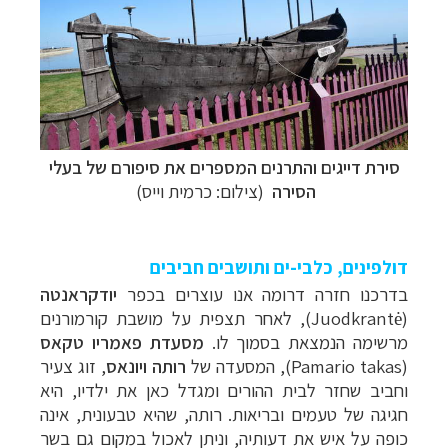
סירת דייגים והתרנים המספרים את סיפורם של בעלי
הסירה
(צילום: כרמית וייס)
דולפינים, כלבי-ים ותושבים חביבים
בדרכנו חזרה דרומה אנו עוצרים בכפר
יודקראנטה
(
Juodkrantė
), לאחר תצפית על מושבת קורמורנים
מרשימה הנמצאת בסמוך לו.
מסעדת פאמריו טקאס
(
Pamario takas
),
המסעדה של
רותה ויונאס
, זוג צעיר
וחביב שחזר לבית ההורים ומגדל כאן את ילדיו, היא
חגיגה של טעמים ובריאות. רותה, שהיא טבעונית, אינה
כופה על איש את דעותיה, וניתן לאכול במקום גם בשר