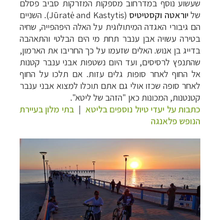
שעשוע נוסף במדרחוב מספקות המזרקות סביב פסלם
של
יוראטה וקסטיטיס
(
Jūratė and Kastytis
). השניים
הם גיבורי האגדה המיתולוגית על האלה היפהפייה, שחיה
בטירה עשויה אבן ענבר תחת מי הים הבלטי והתאהבה
בדייג בן אנוש. האלים שזעמו על כך החריבו את הארמון,
שהתנפץ לרסיסים, ועד היום נשטפות אבני ענבר קטנות
אל החוף לאחר סופות גלים עזות. אם תלכו על החוף
לאחר סופה שכזו אולי גם אתם תוכלו למצוא אבני ענבר
קטנטנות, המכונות כאן "הזהב של ליטא".
כתבות על יעדי טיול נוספים בליטא
|
בתי מלון בעיירת
הנופש פלאנגה