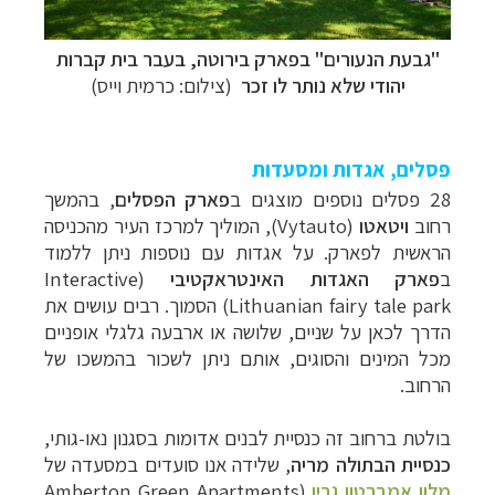
"גבעת הנעורים" בפארק בירוטה, בעבר בית קברות
יהודי שלא נותר לו זכר
(צילום: כרמית וייס)
פסלים, אגדות ומסעדות
28 פסלים נוספים מוצגים ב
פארק הפסלים
, בהמשך
רחוב
ויטאטו
(
Vytauto
), המוליך למרכז העיר מהכניסה
קרוזים והפלגות נופש
לחצו לרשימת היעדים »
הראשית לפארק. על אגדות עם נוספות ניתן ללמוד
תכנון טיולים למדינות אירופה
לחצו לרשימת היעדים
ב
פארק האגדות האינטראקטיבי
(
Interactive
»
Lithuanian fairy tale park
) הסמוך. רבים עושים את
הדרך לכאן על שניים, שלושה או ארבעה גלגלי אופניים
תכנון
טיולים לאמריקה הצפונית
לחצו לרשימת
מכל המינים והסוגים, אותם ניתן לשכור בהמשכו של
היעדים »
הרחוב.
בולטת ברחוב זה כנסיית לבנים אדומות בסגנון נאו-גותי,
כנסיית הבתולה מריה
, שלידה אנו סועדים במסעדה של
מלון אמברטון גרין
(
Amberton Green Apartments