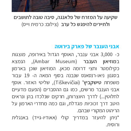
שקיעה על המזרח של פלאנגה, סיבה טובה לתושבים
ולתיירים להיפגש כל ערב
(צילום: כרמית וייס)
אבני הענבר של פארק בירוטה
כ- 3,000 אבני ענבר, האוסף הגדול באירופה, מוצגות
ב
מוזיאון הענבר
(
Ambar Museum
), הנמצא
כקילומטר וחצי דרומה מכאן. המוזיאון שוכן בארמון
בסגנון ניאו-רנסאנס שנבנה בסוף המאה ה- 19 עבור
משפחת
טישקביץ'
(
Tiškevičiai
), שליטי האזור. אוסף
אבני הענבר מרשים, כמו גם ההסברים (הפעם מדעיים
לחלוטין...) לדרך היווצרותן, חרקים שנלכדו בהן ונראים
היטב דרך זכוכיות מגדלת, וגם כמה מחדרי הארמון על
הריהוט המקורי שבהם.
*ניתן להיעזר במדריך קולי (אאודיו-גייד) באנגלית
ורוסית
.