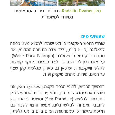
מלון
Radailiu Dvaras
- חדרים ודירות המתאימים
במיוחד למשפחות
שעשועי מים
שוחרי הנופש האקטיבי בוודאי ישמחו למצוא מעט צפונה
לפאלנגה (כ- 5 ק"מ), ליד שדה התעופה המקומי, את
מתחם
ווייק פארק פלאנגה
(
Wake Park Palanga
),
על אגם קטן ליד הכביש. לצד כבלים ומתקני קפיצות
לגולשי ווייק-בורד, יש כאן גם פארק מגלשות קטן שצף
על המים, סירות, מתחם פיקניק ועוד.
בהמשך הכביש, לחופי הכפר הקטנטן
Kunigiskes
, אני
פוגשת את
סמנטה ומרטין
, זוג צעיר וחביב שמפעיל כאן
בית ספר לגלישה (
Sea Paradise
) ומשכיר גלשנים, הן
לחובבי סאפ והן לגולשי גלים. אפשר ורצוי לשכור גם
חליפת גלישה, כי טמפרטורת המים ביום בו אני גלשתי,