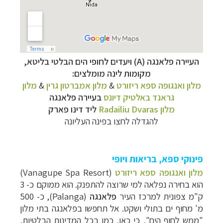
העיירה פלאנגה (A) ויעדים לחופי הים הבלטי בליטא,
מקומות לינה מומלצים:
מלון ואנגופה ספא ריזורט
&
מלון אמברטון גרין
&
מלון
גראנד באלטיק דיונס
בעיירה פלאנגה
מלון
Radailiu Dvaras
ליד דינו פארק
להגדלה לחצו בפינה העליונה
פינוקי ספא, בריאות ויופי
מלון ואנגופה ספא ריזורט
(
Vanagupe Spa Resort
)
הוא בחירה נפלאה למי שרוצה להתפנק. הוא ממוקם כ- 3
ק"מ צפונית למרכז העיר
פלאנגה
(
Palanga
), כ- 500
מ' מחוף ים בתולי ושקט. אל תחפשו בפלאנגה בתי מלון
"ממש לחוף הים", כי כאן, כמו בכל המדינות הבלטיות,