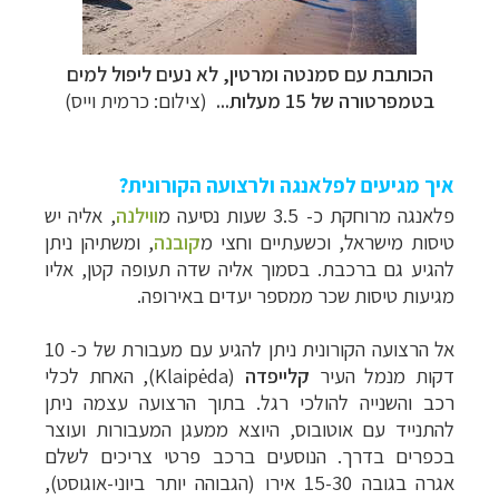
הכותבת עם
סמנטה ומרטין
, לא נעים ליפול למים
בטמפרטורה של 15 מעלות...
(צילום: כרמית וייס)
איך מגיעים לפלאנגה ולרצועה הקורונית?
פלאנגה מרוחקת כ- 3.5 שעות נסיעה מ
ווילנה
, אליה יש
טיסות מישראל, וכשעתיים וחצי מ
קובנה
, ומשתיהן ניתן
להגיע גם ברכבת. בסמוך אליה שדה תעופה קטן, אליו
מגיעות טיסות שכר ממספר יעדים באירופה.
אל הרצועה הקורונית ניתן להגיע עם מעבורת של כ- 10
דקות מנמל העיר
קלייפדה
(
Klaipėda
), האחת לכלי
רכב והשנייה להולכי רגל. בתוך הרצועה עצמה ניתן
להתנייד עם אוטובוס, היוצא ממעגן המעבורות ועוצר
בכפרים בדרך. הנוסעים ברכב פרטי צריכים לשלם
אגרה בגובה 15-30 אירו (הגבוהה יותר ביוני-אוגוסט),