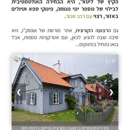
הקיץ של ליטא", היא הבחירה האולטמטיבית
לבילוי של מספר ימי מנוחה, פינוקי ספא וטיולים
באזור, רצוי
עם רכב שכור
.
גם
הרצועה הקורונית
, אתר מורשת של אונסק"ו, היא
סיבה טובה להגיע לכאן, וגם אטרקציות נוספות, אבל
בואו נתחיל בפינוקים...
1 / 9
❯
❮
בתי דייגים ציוריים ברצועה הקורונית (צילום: כרמית וייס)