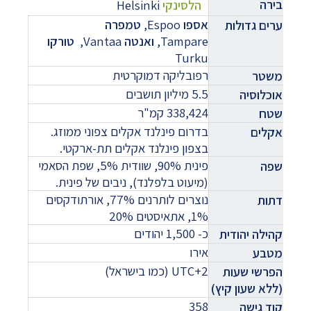
בירה
הלסינקי
Helsinki
אספו
Espoo,
טמפרה
ערים גדולות
Tampare,
ואנטה
Vantaa,
טורקו
Turku
רפובליקה דמוקרטית
משטר
5.5 מיליון תושבים
אוכלוסיה
338,424 קמ"ר
שטח
בדרום פינלנד אקלים צפוני ממוזג.
אקלים
בצפון פינלנד אקלים תת-ארקטי.
פינית 90%, שוודית 5%, שפת הסאמי
שפה
(מיעוט בלפלנד), ניבים של פינית.
נוצרים לותרנים 77%, אורתודקסים
דתות
1%, אתאיסטים 20%
כ- 1,500 יהודים
קהילה יהודית
אירו
מטבע
UTC+2
(כמו בישראל)
הפרשי
שעות
(ללא שעון קיץ)
358
קוד גישה