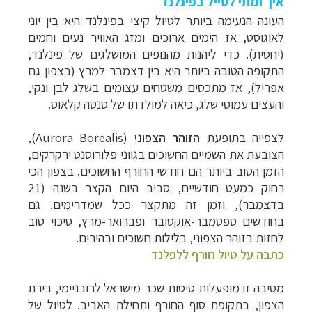
איך ומתי לטייל בפינלנד
העונה הנעימה ביותר לטיול קיצי בפינלנד היא בין יוני
לאוגוסט, אז הימים ארוכים ומזג האוויר נעים וחמים
(יחסית). כדי ליהנות מהנופים המושלגים של פינלנד,
התקופה הטובה ביותר היא בין דצמבר למרץ (בצפון גם
אפריל), אז מתכסים משטחים עצומים בשלג לבן ונקי,
והעצים עמוסי שלג, כיאה למולדתו של סנטה קלאוס.
לצפייה בתופעת
הזוהר הצפוני
(
Aurora Borealis
),
הצובעת את השמיים החשוכים בגווני פלורוסנט ירקרקים,
הזמן הטוב ביותר הם חודשי החורף החשוכים. בצפון הכי
רחוק כמעט חודשיים, סביב היום הקצר בשנה (21
בדצמבר), וזמן זה מתקצר ככל שמדרימים. גם
בחודשים ספטמבר-אוקטובר ופברואר-מרץ, סיכוי טוב
לחזות בזוהר הצפוני, בלילות חשוכים ובהירים.
כתבה על טיול חורף ללפלנד
מסיבה זו מופעלות טיסות שכר מישראל לרובניימי, בירת
הצפון, בתקופת סוף החורף ותחילת האביב. לטיול של