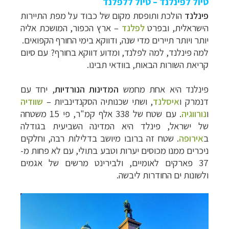
טיול לפינלנד – טיול ללפלנד
פינלנד
הולכת ותופסת מקום של כבוד על מפת התיירות
קרוזים והפלגות נופש
לחצו לרשימת היעדים »
הישראלית, ובפרט
לפלנד
– ארץ הכפור, המושכת אליה
תכנון טיולים למדינות אירופה
לחצו לרשימת היעדים
יותר ויותר תיירים מדי שנה, ודווקא בימי החורף הקפואים.
»
למה פינלנד, למה לפלנד, ומדוע דווקא בחורף? עם סיום
תכנון
טיולים לאמריקה הצפונית
לחצו לרשימת
קריאת השורות הבאות, בוודאי תבינו.
היעדים »
פינלנד היא אחת מחמש
המדינות הנורדיות
, יחד עם
דנמרק ו
איסלנד
, ושתי שכנותיה הסקנדינביות
–
שוודיה
ו
נורווגיה
. עם שטח של 338 אלף קמ"ר, פי 15 משטחה
של ישראל, פינלד היא המדינה השביעית בגודלה
ב
אירופה
. שטח זה ברובו מיושב בדלילות רבה, וחלקים
ניכרים ממנו מכוסים יערות וטבע בתולי, עם לא פחות מ-
37 פארקים לאומיים, ולבירינט מרשים של אגמים
ולשונות ים החודרות ליבשה.