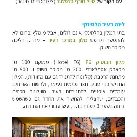
עם הקור של
טיול חורף בלפלנד
(צילום: חיים לוינהר)
לינה בעיר הלסינקי
בתי המלון בהלסינקי אינם זולים, אבל מומלץ בחום לא
להתפשר ולחפש
מלון במרכז העיר
– מרחק הליכה
מכיכר השוק.
מלון הבוטיק 6
F
(
Hotel F6
) ממוקם 100 מ'
מפארק
אספלאנדי
, 200 מ' מכיכר השוק ו- 900 מ'
מתחנת הרכבת (קל ונוח להתנייד גם עם מזוודות). המלון
החדיש בנוי סביב חצר פנימית נעימה, ולרשות האורחים
עומדים אופניים להתניידות בעיר. הווילונות הכהים
והכבדים, שהצליחו להחשיך את החדר גם כשהשמש
זרחה בשעה 3 לפנות בוקר, עשו עבורי את העבודה.