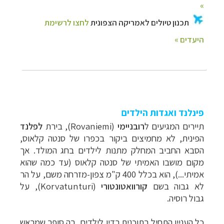
פינלנד ואגדות הילדים
תיירים המגיעים ל
רובניימי
(
Rovaniemi
), בירת
לפלנד
הפינית, לא מחמיצים ביקור בכפרו של סנטה קלאוס,
הסבא החביב המחלק מתנות לילדים בחג המולד. אך
מקום מושבו האמיתי של סנטה קלאוס (עד כמה שהוא
אמיתי...), הוא בכלל 400 ק"מ צפון-מזרחה משם, על הר
לא גבוה בשם
קורוואטונטורי
(
Korvatunturi
), על
גבול רוסיה.
כל העניין התחיל בתוכנית רדיו לילדים, בה סופר שמראש