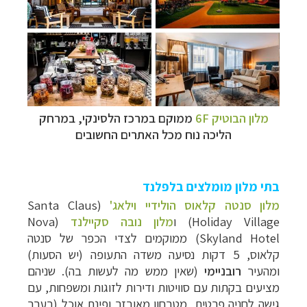
מלון הבוטיק 6F
ממוקם במרכז הלסינקי, במרחק
הליכה נוח מכל האתרים החשובים
בתי מלון מומלצים בלפלנד
מלון סנטה קלאוס הולידיי וילאג'
(
Santa Claus
Holiday Village
) ו
מלון נובה סקיילנד
(
Nova
Skyland Hotel
) ממוקמים לצדי הכפר של סנטה
קלאוס, 5 דקות נסיעה משדה התעופה (יש הסעות)
ומהעיר
רובניימי
(שאין ממש מה לעשות בה). שניהם
מציעים בקתות עם סוויטות ודירות לזוגות ומשפחות, עם
גישה לחניה פרטית, מטבחון מאובזר ופינת אוכל (בערב