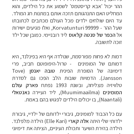
ההר יכול 'אבא קריסטמס' לשמוע את כל הילדים, והוא
המחליט האם התנהגותם תזכה אותם במתנות חג המולד.
עד היום שולחים ילדים מכל העולם מכתבים לכתובתו
שעל ההר - 99999
Korvatunturi
, ואלו מגיעים ישירות
אל
הכפר של סנטה קלאוס
ליד רובניימי. כמובן שכל ילד
זוכה לתשובה.
דמות לא פחות מפורסמת, שנולדה אף היא בפינלנד, היא
דמותם של המומינים - טרול-היפופוטם חביב, פרי
דימיונה של הסופרת הפינית
טובה יאנסן
(
Tove
Jansson
). הדמויות שובות הלב הפכו גם לסדרת
טלוויזיה מצליחה, ובשנת 1993 נפתח
פארק עולם
המומינים
(
Muumimaailma
), ליד העיירה
נאנטאלי
(
Naantali
), בו יכולים הילדים לפגוש בהם באמת.
עם כל הכבוד למומינים, גיבורי ילדותם של ילדיי, גיבורת
ילדותי שלי היתה
אלה קארי
(
Elle Kari
) הילדה מלפלנד.
הילדה בהירת השיער ותכולת העיניים, הציתה את דימיוני