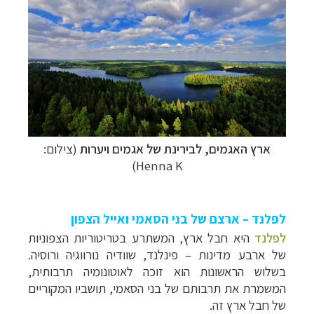
ארץ האגמים, לבירינת של אגמים ויערות
(צילום:
Henna K)
לפלנד – ארצם של בני הסאמי ואייל הצפון
לפלנד
היא חבל ארץ, המשתרע בטריטוריות הצפוניות
של ארבע מדינות – פינלנד, שוודיה נורווגיה ורוסיה.
בשלוש הראשונות הוא זוכה לאוטונומיה תרבותית,
קרוזים והפלגות נופש
לחצו לרשימת היעדים »
המשמרת את תרבותם של בני הסאמי, תושביו המקוריים
תכנון טיולים למדינות אירופה
לחצו לרשימת היעדים
של חבל ארץ זה.