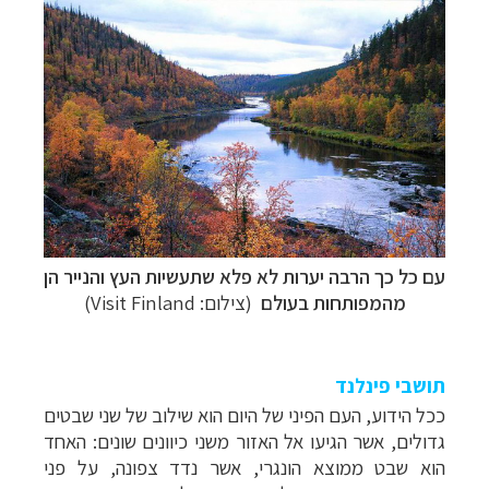
קרוזים והפלגות נופש
לחצו לרשימת היעדים »
תכנון טיולים למדינות אירופה
לחצו לרשימת היעדים
»
תכנון
טיולים לאמריקה הצפונית
לחצו לרשימת
היעדים »
עם כל כך הרבה יערות לא פלא שתעשיות העץ והנייר הן
מהמפותחות בעולם
(צילום: Visit Finland)
תושבי פינלנד
ככל הידוע, העם הפיני של היום הוא שילוב של שני שבטים
גדולים, אשר הגיעו אל האזור משני כיוונים שונים: האחד
הוא שבט ממוצא הונגרי, אשר נדד צפונה, על פני