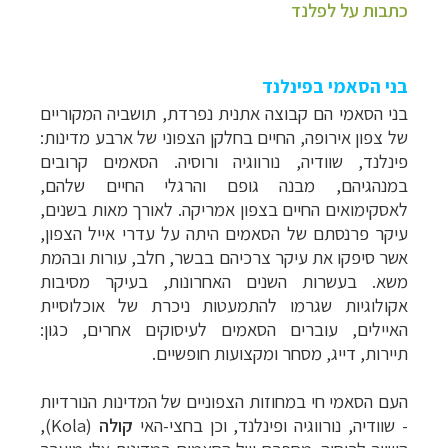
כתבות על לפלנד
בני הסאמי בפינלנד
בני הסאמי הם קבוצה אתנית נפרדת, תושביה המקוריים
של צפון אירופה, החיים בחלקן הצפוני של ארבע מדינות:
פינלנד, שוודיה, נורווגיה ורוסיה. הסאמים קרובים
במנהגיהם, מבנה גופם והרגלי החיים שלהם,
לאסקימואים החיים בצפון אמריקה. לאורך מאות בשנים,
עיקר פרנסתם של הסאמים היתה על עדרי אייל הצפון,
אשר סיפקו את עיקר צרכיהם בבשר, חלב, עורות ובהמת
משא. בעשרות השנים האחרונות, בעיקר מסיבות
אקולוגיות שגרמו להתמעטות ניכרת של אוכלוסיית
האיילים, עוברים הסאמים לעיסוקים אחרים, כגון:
תיירות, דייג, מסחר ומקצועות חופשיים.
העם הסאמי חי במחוזות הצפוניים של המדינות הנורדיות
- שוודיה, נורווגיה ופינלנד, וכן בחצי-האי
קולה
(
Kola
),