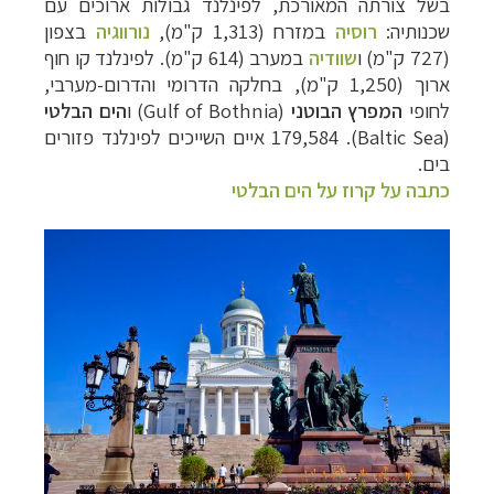
בשל צורתה המאורכת, לפינלנד גבולות ארוכים עם
שכנותיה:
רוסיה
במזרח (1,313 ק"מ),
נורווגיה
בצפון
(727 ק"מ) ו
שוודיה
במערב (614 ק"מ). לפינלנד קו חוף
ארוך (1,250 ק"מ), בחלקה הדרומי והדרום-מערבי,
לחופי
המפרץ הבוטני
(
Gulf of Bothnia
) ו
הים הבלטי
(
Baltic Sea
). 179,584 איים השייכים לפינלנד פזורים
בים.
כתבה על קרוז על הים הבלטי
קרוזים והפלגות נופש
לחצו לרשימת היעדים »
תכנון טיולים למדינות אירופה
לחצו לרשימת היעדים
»