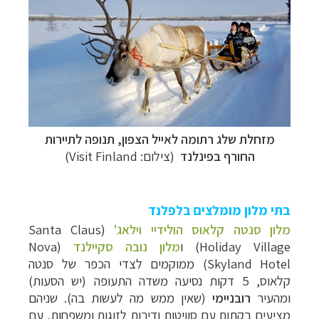
מזחלת שלג רתומה לאייל הצפון, תנופה לתיירות
החורף בפינלנד
(צילום: Visit Finland)
בתי מלון מומלצים בלפלנד
מלון סנטה קלאוס הולידיי וילאג'
(
Santa Claus
Holiday Village
) ו
מלון נובה סקיילנד
(
Nova
Skyland Hotel
) ממוקמים לצדי הכפר של סנטה
קלאוס, 5 דקות נסיעה משדה התעופה (יש הסעות)
ומהעיר
רובניימי
(שאין ממש מה לעשות בה). שניהם
מציעים בקתות עם סוויטות ודירות לזוגות ומשפחות, עם