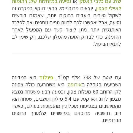
שלג עם כלבי האסקי
או
נסיעה במזחלות שלג רתומות
לאיילי הצפון
, יוצאים מרובניימי. כדאי דווקא במקרה זה
לשקול סיורים ביעדים רחוקים יותר, שאמנם דורשים
נסיעה, אבל יאפשרו לכם לחוות נופים נוספים ואת לפלנד
האותנטית יותר. ניתן ליצור קשר עם המפעיל לאחר
ההזמנה, כדי לבדוק הסעה מהמלון שלכם, רק שימו לב
לתנאי הביטול.
עם שטח של 338 אלף קמ"ר,
פינלנד
היא המדינה
השביעית בגודלה ב
אירופה
. היא משתרעת כולה צפונה
לקו הרוחב 60 מעלות צפון, וכמעט רבע משטחה נמצא
מצפון לחוג הארקטי.
עם 5.4 מיליון תושבים, שטחה הוא
מהמיושבים בצפיפות אוכלוסין מהנמוכות בעולם, כאשר
רוב תושביה מרוכזים במישורים שלאורך החופים
הדרומיים.