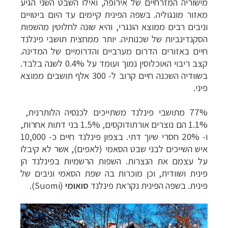
מישוריה המזרחיים של אירופה, ואילו השבט השני הגיע
מאזור מונגוליה. בשפה הפינית קיימים עד היום ביטויים
וניבים רבים ממוצא הונגרי, והיא שונה לחלוטין מהשפות
הסקנדינביות של שכנותיה.
יותר ממחצית תושבי פינלנד
חיים באזורים הדרום מערביים והדרומיים של המדינה.
קצב ריבוי האוכלוסין נמוך ועומד על 0.4% לשנה בלבד.
בשוודיה השכנה חיים קרוב ל- 300 אלף תושבים ממוצא
פיני.
77% מתושבי פינלנד משתייכים לכנסיה הלותרנית,
1.1% הם נוצרים אורתודוקסים, 1.5% בני דתות אחרות,
ו- 20% חסרי שיוך דתי. בצפון פינלנד חיים כ- 10,000
איש השייכים לבני שבט הסאמי (לאפים), אשר לא קיבלו
על עצמם את הנצרות.
השפות הרשמיות בפינלנד הן
פינית ושוודית, וכן מוכרות בה שפת הסאמי וניבים של
פינית. בשפה הפינית נקראת פינלנד
סואומי
(
Suomi
).