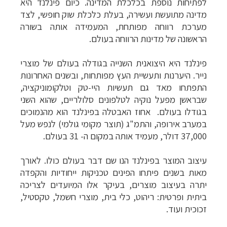
לפתיחות נוספת בכלכלת המדינה. כיום פינלנד היא
מדינה מתועשת ועשירה, בעלת כלכלת שוק חופשי, לצד
מערכת רווחה מפותחת, המעמידה אותה בשורה
הראשונה של מדינות הרווחה בעולם.
פינלנד היא היצואנית השנייה בגודלה בעולם של מוצרי
נייר. היערנות ותעשיית העץ מפותחות, ובשנים האחרונות
התפתחו מאד גם תעשיות היי-טק וטלקומוניקציה,
שבראשן מפעל נוקיה לטלפונים סלולריים, שהוא השני
בגודלו בעולם. אחוז האבטלה בפינלנד הוא מהנמוכים
במערב אירופה, והתמ"ג (תוצר מקומי גולמי) לנפש מעל
37,000 דולר, מעמיד אותה במקום ה- 31 בעולם.
עיצוב המוצר בפינלנד הנו שם דבר בעולם כולו. לאורך
מאות בשנים פיתחו הפינים טכניקות ייחודיות והקפדה
יתרה בעיצוב מוצרים, בעיקר אלו המיועדים לצריכה
ביתית ופרטית: ריהוט, כלי בית, מוצרי חשמל, טקסטיל,
זכוכית ועוד.