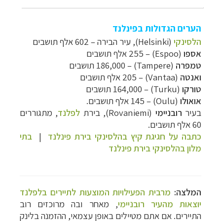
הערים הגדולות בפינלנד
הלסינקי
(
Helsinki
), עיר הבירה – 602 אלף תושבים
אספו
(
Espoo
) – 255 אלף תושבים
טמפרה
(
Tampere
)
–
186,000 תושבים
ואנטה
(
Vantaa
) – 205 אלף תושבים
טורקו
(
Turku
)
–
164,000 תושבים
אואולו
(
Oulu
) – 145 אלף תושבים.
בעיר
רובניימי
(
Rovaniemi
), בירת
לפלנד
, מתגוררים
60 אלף תושבים.
כתבה על חגיגת קיץ בהלסינקי בירת פינלנד
|
בתי
מלון בהלסינקי בירת פינלנד
המלצה:
מרבית הפעילויות המוצעות לתיירים בלפלנד
יוצאות מהעיר רובניימי
, מאחר ובה מרוכזים רוב
התיירים. אם אתם מטיילים באופן עצמאי, ההזמנה בלינק