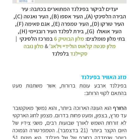
יעדים לביקור בפינלנד המתוארים בכתבה: עיר
הבירה הלסינקי (A), העיר
אספו (B), העיר
ואנטה
(C),
העיר
טורקו (D), העיר טמפרה (E), אגם סאימה (F),
העיר
אואולו
(G),
בירת לפלנד העיר רובניימי (H),
בתי מלון מומלצים:
מלון הבוטיק 6
במרכז הלסינקי |
מלון סנטה קלאוס הולידיי וילאג'
&
מלון נובה
סקיילנד
בלפלנד
מזג האוויר בפינלנד
בפינלנד ארבע עונות ברורות, אשר משתנות מעט
בהתאם לקווי הרוחב:
החורף
הוא העונה הארוכה ביותר, והוא נמשך מאוקטובר
עד מרץ, בצפון, ומעט פחות בדרום. מצפון לחוג הארקטי
לא זורחת השמש לאורך שבועות רבים, משני צידיו של
היום הקצר ביותר (21 בדצמבר). הטמפרטורה הנמוכה
ביותר שנמדדה בחורף של של פינלנד, היא מינוס 51