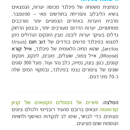
כמחצית משטחה של פינלנד מכוסה יערות, הנמצאים
בשיא הליבלוב והפריחה בחודשים מאי – ספטמבר.
מרבית היערות באזורים הצפוניים יותר מורכבים
ממחטניים, יערות הדרום מעורבים יותר, ובצפון הרחוק
גדלים בעיקר יערות ליבנה.
מבין היונקים הגדולים ניתן
למצוא בפינלנד פרטים בודדים של
דוב חום
(
Ursus
arctos
), שהוא החיה הלאומית של פינלנד,
אייל קורא
(
Moose
), אייל צפוני, שועלים, זאבים, לינקס, ויונקים
קטנים, כגון: בונה, נמייה, כלב נהר ועוד. מעל 300 סוגים
שונים של ציפורים נצפו בפינלנד, ובמקווי המים שלה
כ-70 מיני דגים.
המלצה:
סיורים אל המפלים הקפואים של קניון
קורואומה
יוצאים ברובם מהעיר רובניימי ולכולם ציונים
מצוינים. כדי לבחור, שימו לב לנקודות האיסוף ולחוויות
הנוספות שהם מציעים.