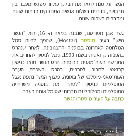
הגשר על מנת לתאר את הבלקן כאזור מפגש ומעבר בין
תרבויות, בו חיים בשלום אנשים המחזיקים בדתות שונות
ומדברים בשפות שונות.
גשר אבן מפורסם, שנבנה במאה ה- 16, הוא "הגשר
הישן" בעיר
מוסטר
(
Mostar
), שהפך להיות סמל
המלחמה האחרונה בבוסניה והרצגובינה, לאחר שנהרס
בהפגזה קרואטית בשנת 1993. סמל לניסיון להחריב את
המורשת העות'מאנית בבוסניה. הרס הגשר מוצג כניסיון
קרואטי לחבור לסרבים, בהרס והשכחת העבר
העות'מאני-מוסלמי של בוסניה. פיצוץ הגשר נתפס אצל
המוסלמים כניסיון "לטהר" את בוסניה משרידיה
המוסלמים ומפלורליזם תרבותי שסימל אותה בעבר.
כתבה על העיר מוסטר והגשר