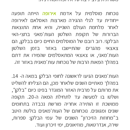
נוכחות מוסלמית על אדמת
אירופה
הייתה תופעה
ייחודית עד לגלי ההגירה מארצות האסלאם לאירופה
לאחר מלחמת העולם השנייה, והיא אחת התוצאות
הברורות של תקופת השלטון העות'מאני בחצי-האי
הבלקני. רוב רובם של המוסלמים החיים כיום בבלקן, הם
צאצאי מהגרים שהתיישבו באזור בזמן השלטון
העות'מאני, או צאצאי המתאסלמים שהמירו את דתם
במהלך המאות הרבות של נוכחות עות'מאנית באזור זה.
העות'מאנים הגיעו לראשונה לחופי הבלקן במאה ה- 14.
במהלך מאתיים השנים שלאחר מכן, הם הצליחו להשליט
את מרותם על מרבית האזור המוגדר בפינו כיום "בלקן",
ושלטו בו למעשה עד לתחילת המאה ה-20. תקופה
ממושכת זו הותירה אחריה מורשת נכבדה בתחומים
שונים ומגוונים.
נוכחותם של העות'מאנים בולטת היטב
ב"מחוזות הזיכרון" השונים של עמי הבלקן: ספרות,
שירה, אנדרטאות, מוזיאונים, ימי זיכרון ועוד.