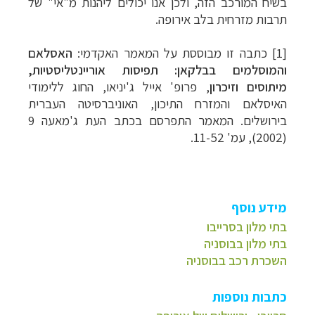
בשיח המורכב הזה, ולכן אנו יכולים ליהנות מ"אי" של
תרבות מזרחית בלב אירופה.
[1] כתבה זו מבוססת על המאמר האקדמי:
האסלאם
והמוסלמים בבלקאן: תפיסות אוריינטליסטיות,
מיתוסים וזיכרון
, פרופ' אייל ג'יניאו, החוג ללימודי
האיסלאם והמזרח התיכון, האוניברסיטה העברית
בירושלים. המאמר התפרסם בכתב העת
ג'מאעה 9
(2002), עמ' 11-52.
מידע נוסף
בתי מלון בסרייבו
בתי מלון בבוסניה
השכרת רכב בבוסניה
כתבות נוספות