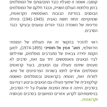
קוסובו. אשמה זו מועלת כנגד התנהגותם של המוסלמים
בזמן מלחמת העולם השנייה, וכנגד חלקם של המוסלמים
הבוסנים במדינת הבובות האוסטשית הקרואטית,
שהתקיימה תחת חסות נאצית (1941-1945) וניהלה
מדיניות של השמדה כנגד יהודים וצוענים ובעיקר כנגד
הסרבים.
ראוי להזכיר בהקשר זה את פעולתו של המופתי
הירושלמי,
חאג' אמין אל-חוסייני
(1974-1895), למען
הקמת יחידה צבאית של מתנדבים מוסלמים, שתילחם
לצד הנאצים והאוסטשים. יחד עם זאת, סרבים לא
מעטים שיתפו פעולה עם הנאצים, בעוד קרואטים
ומוסלמים אחרים לחמו בשורות הפרטיזנים של טיטו.
למרות זאת, הוטחה בקרואטים ובמוסלמים האשמה
קולקטיבית של שיתוף פעולה עם הנאצים וביצוע רצח עם
בסרבים. הייתה זו אחת הסיבות שהועלו על ידי הסרבים,
בניסיונותיהם לקרוע אזורים המיושבים בסרבים מבוסניה
ו
קרואטיה
.