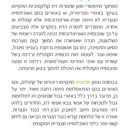
המחקר ההיסטורי טוען שהמרות דת קולקטיביות התקיימו
בעיקר באזורי הפריפריה, או באזורים בהם האוכלוסייה
הנוצרית לא הייתה יוונית-אורתודוכסית אלא קתולית או
אחרת. ההסברים להמרת הדת במקרים אלה מצביעים
על כך שהכנסייה האורתודוכסית זכתה להכרה רשמית של
השלטונות, הכרה שאפשרה את המשך קיום מערכות
הסיוע והתמיכה, כמו גם אוטונומיה נרחבת בענייני מינהל,
שיפוט ועוד. לעומת זאת הכנסייה הקתולית נרדפה בשל
קשריה עם אויבי המדינה העות’מאנית. רדיפה זו מנעה
מהכנסייה הקתולית את היכולת לתמוך בצאן מרעיתה.
בבוסניה וצפון
אלבניה
התקיימו ריכוזים של קתולים, והם
האזורים בהם ההתאסלמות הייתה רחבה מאוד. יתר על
כן, מדובר בדרך כלל באזורי גבול שנתונים היו למלחמות
גבול ולנוכחות של אנשי צבא ואנשי דת, החדורים בלהט
דתי ומודעים היטב למאבק הבין-דתי כנגד הנצרות.
אווירה זו של מלחמת קודש כנגד הנצרות הביאה גם ליחס
קשה יותר כלפי האוכלוסייה הנוצרית המקומית.