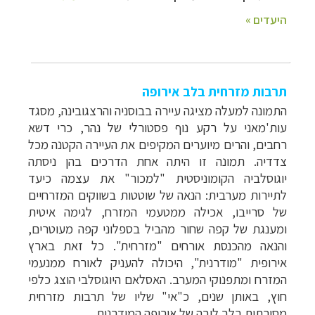
תרבות מזרחית בלב אירופה
התמונה למעלה מציגה עיירה בבוסניה והרצגובינה, מסגד
עות'מאני על רקע נוף פסטורלי של נהר, כרי דשא
רחבים, והרים מיוערים המקיפים את העיירה הקטנה מכל
צדדיה.
תמונה זו היתה אחת הדרכים בהן ניסתה
יוגוסלביה הקומוניסטית "למכור" את עצמה כיעד
לתיירות מערבית: הנאה של שוטטות בשווקים המזרחיים
של סרייבו, אכילה ממטעמי המזרח, לגימה איטית
ומענגת של קפה שחור מהביל בספלוני קפה מעוטרים,
והנאה מהכנסת אורחים "מזרחית". כל זאת בארץ
אירופית "מודרנית", היכולה להעניק לאורח ממנעמי
המזרח ומתפנוקי המערב. האסלאם היוגוסלבי הוצג כלפי
חוץ, באותן שנים, כ"אי" שליו של תרבות מזרחית
מסורתית בלב ליבה של אירופה המודרנית.