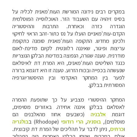
במקרים רבים נידונה המורשת העות'מאנית לכליה על
בסיס זיהויה עם השעבוד הזר. האוכלוסייה המוסלמית
הוגדרה כזרה וכאחרת. התרבות וההיסטוריה
הקדם-עות'מאניים הועלו על נס כתור-זהב הראוי לחיקוי
ולכינון מחדש. התקופה העות'מאנית סומנה כתקופת
עריצות ופיגור, שאיננה רלוונטית לקיום מדינת-לאום
מודרנית.
טענה שגורה, הנפוצה במדינות הבלקן הנוצריות
כנגד השליטים העות'מאנים, היא המרת דת לאיסלאם
שנעשתה בכפייה ובכוח הזרוע. טענה זו היא דוגמא ברורה
לפער בין המחקר האקדמי ובין ההיסטוריוגרפיה
המסורתית בבלקן.
קרוזים והפלגות נופש
לחצו לרשימת היעדים »
תכנון טיולים למדינות אירופה
לחצו לרשימת היעדים
המחקר ההיסטורי מצביע על כך שתופעת ההמרה
»
לאסלאם בבלקן איננה אחידה. באזורים מסוימים,
תכנון
טיולים לאמריקה הצפונית
לחצו לרשימת
דוגמת
אלבניה
(כשבעים אחוז מהאלבנים הם
היעדים »
מוסלמים),
בוסניה
,
הרי רודופי
(
Rhodope
) ב
בולגריה
ו
כרתים
, ניתן לדבר על תהליכים של המרת דת קיבוצית.
אולם במרבית שטחי הבלקן האחרים היה התהליך