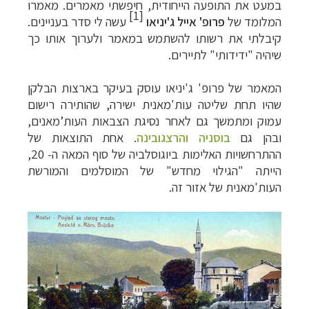
במעט את התופעה הייחודית, חיפשתי מאמרים. מאמרו
[1]
המלומד של
פרופ' אייל ג'יניאו
עשה לי סדר בעניינים.
קיבלתי את רשותו להשתמש במאמר ולערוך אותו כך
שיהיה "ידידותי" לתיירים.
המאמר של פרופ' ג'יניאו עוסק בעיקר בארצות הבלקן
שהיו תחת שליטה עות'מאנית ישירה, שהותירה רישום
עמוק ומתמשך גם לאחר נסיגת הצבאות העות’מאנים,
ובהן גם
בוסניה והרצגובינה
. אחת התוצאות של
ההתרחשויות האלימות ביוגוסלביה של סוף המאה ה- 20,
הייתה "הגילוי מחדש" של המוסלמים והמורשת
העות'מאנית של אזור זה.