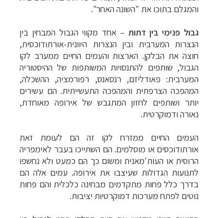
והמגלם בתוכו את "השונה האחר".
גבול פנימי בין דתות
–
אחד מקווי הגבול המבחין בין
הנצרות המערבית ובין הנצרות היוונית-אורתודוכסית,
חוצה את הבלקן. הארצות והעמים החיים ממערב לקו
הגבול, שותפים להתנסויות המשותפות של ההיסטוריה
המערבית: פאודליזם, רנסאנס, רפורמציה, ההשכלה,
המהפכה הצרפתית והמהפכה התעשייתית. הם עשירים
יותר ושותפים לחזון המתגבש של אירופה מאוחדת,
נאורה ודמוקרטית.
העמים החיים ממזרח לקו זה הם לעומת זאת
אורתודוכסים או מוסלמים. הם השתייכו בעבר לאימפריה
הרוסית או העות'מאנית ומשום כך הם כמעט ולא נחשפו
לתנועות הגדולות שעיצבו את אירופה. עמים אלה הם
בדרך כלל פחות מתקדמים מבחינה כלכלית והם פחות
נוטים לפתח מערכות דמוקרטיות יציבות.