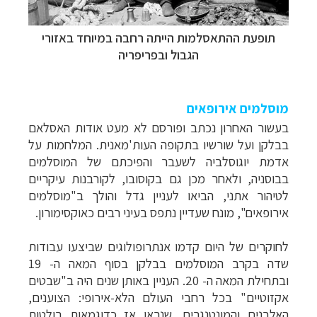
תופעת ההתאסלמות הייתה רחבה במיוחד באזורי
הגבול ובפריפריה
מוסלמים אירופאים
בעשור האחרון נכתב ופורסם לא מעט אודות האסלאם
בבלקן ועל שורשיו בתקופה העות'מאנית. המלחמות על
אדמת יוגוסלביה לשעבר והפיכתם של המוסלמים
בבוסניה, ולאחר מכן גם בקוסובו, לקורבנות עיקריים
לטיהור אתני, הביאו לעניין גדל והולך ב"מוסלמים
אירופאים", מונח שעדיין נתפס בעיני רבים כאוקסימורון.
לחוקרים של היום קדמו אנתרופולוגים שביצעו עבודות
שדה בקרב המוסלמים בבלקן בסוף המאה ה- 19
ובתחילת המאה ה- 20. העניין באותן שנים היה ב"שבטים
אקזוטיים" בכל רחבי העולם הלא-אירופי: הצוענים,
האלבנים והמונטנגרים, שנראו אז כדוגמאות בולטות