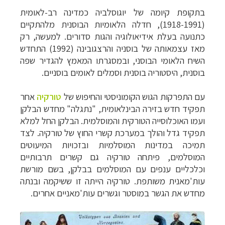
בתקופת קיומה של יוגוסלביה כמדינה רב-לאומית
(1918-1991), חדלה הלאומיות הבוסנית מלהתקיים
כתנועה בעלת אידיאולוגיה והגות סדורים. למעשה, רק
מאז עצמאותה של בוסניה והרצגובינה (1992) התחדש
השיח הלאומי הבוסני, ובמסגרתו המאמץ להגדיר שפה
בוסנית, היסטוריה בוסנית וסמלים לאומים בוסניים.
עם התפרקות הגוש הקומוניסטי והחיפוש של
טורקיה
אחר
תפקיד חדש בזירה הבינלאומית, "נתגלה" מחדש הבלקן
ועמו האוכלוסייה הטורקית והמוסלמית. הבלקן החל למלא
תפקיד גדל והולך במערכת קשרי החוץ של טורקיה. לצד
תמיכה במדינות המוסלמיות ובזכויות המיעוטים
המוסלמים, פיתחה טורקיה גם קשרים תרבותיים
וכלכליים ענפים עם המוסלמים בבלקן, בשם מורשת
עות'מאנית משותפת. טורקיה הייתה זו ששיקמה ובנתה
מחדש את הגשר במוסטר וגשרים עות'מאניים אחרים.