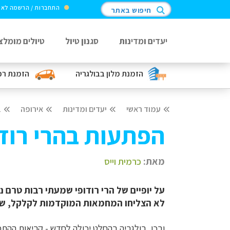
התחברות / הרשמה לא
חיפוש באתר
יעדים ומדינות
סגנון טיול
טיולים מומלצ
הזמנת מלון
בבולגריה
הזמנת ר
עמוד ראשי
יעדים ומדינות
אירופה
ב
הפתעות בהרי רודו
מאת:
כרמית וייס
על יופיים של הרי רודופי שמעתי רבות טרם 
לא הצליחו המחמאות המוקדמות לקלקל, שכן
ובכן,
בולגריה בהחל
ט יכולה לחדש - קריאות ההתפ