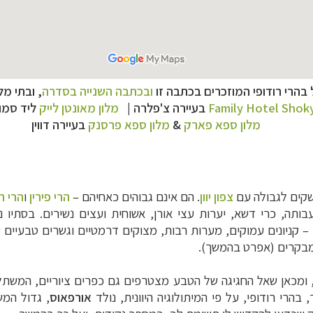
ל בהרי רודופי המוזכרים בכתבה זו
ובכתבה השנייה בסדרה
, ו
בתי מל
Family Hotel Shok
בעיירה צ'פלרה |
מלון מאונטן לייק
ליד
סמו
מלון ספא פארק
&
מלון ספא פרסנק
בעיירה דווין
ושקים לגבולה עם
צפון יוון
. הם אינם גבוהים כאחיהם –
הרי פירין
ו
הרי ר
בותה, כרי דשא, יערות עצי אורן, אשוחית ועצים נשירים. בסתיו 
למבקרים (אפרט בהמשך).
ה, ומכאן שאל החגיגה של הטבע מצטרפים גם כפרים ציוריים, המשתל
הרי רודופי, על פי המיתולוגיה היוונית, נולד
אורפאוס
, גדול המש