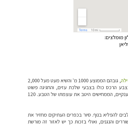
ון מומלצים:
ליאן
ילה
, גובהם הממוצע 1000 מ' והשיא מעט מעל 2,000
נצבע הרכס כולו בצבעי שלכת עזים, והחגיגה פשוט
הרי רודופי מאופיינים בתצורות קארסט – קניונים עמוקים, מערות רבות, מצוקים דרמטיים וגשרים טבעיים ענקיים, הממחישים היטב את עוצמתו של הטבע. 120
בים להפליא בנוף. סיור בכפרים העתיקים מחזיר את
וררים והנגנים, ואולי בזכות כך יש לאזור זה מורשת