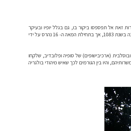
ת זאת אל תפספסו ביקור בו, גם בגלל יופיו ובעיקר
), על המורדות הצפוניים של הרי רודופי. הוא נבנה בשנת 1083, אך בתחילת המאה ה- 16 נהרס על ידי
ובוסלבית
(ארכיבישופים) של סופיה ופלובדיב, שלקחו
משרותיהם, והיו בין הגורמים לכך שאיש מיהודי בולגריה