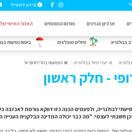
מידע למטייל
תר
ים
ארכיון מגזינים
פורום המומחים
האזור האישי שלי
כב
בבולגריה
טיולים מומלצים
ביטוח נסיעות
בבו
ולגריה
יעדי טיול בבולגריה
הפתעות בהרי רודופי א'
פי - חלק ראשון
נסיעתי לבולגריה, ולפעמים הכנה כזו דווקא גורמת לאכזבה 
 חשבתי לעצמי: "מה כבר יכולה המדינה הבלקנית הענייה הז
עלות שלי, בימים בהם ביקרנו בהרי רודופי, פשוט לא פסקו. כל כך ה