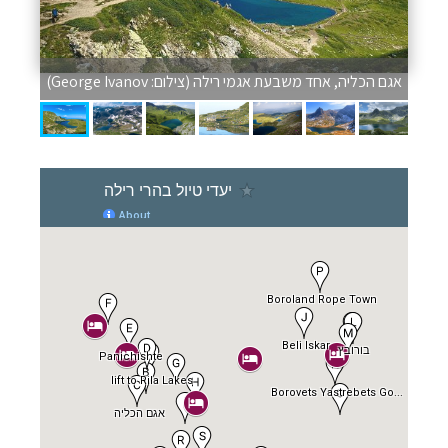
אגם הכליה, אחד משבעת אגמי רילה (צילום: George Ivanov)