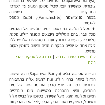
(Sapareva Banya) ו
מתאים למי שמגיע בתחבורה
ציבורית.
מהעיירה יוצא שביל מסומן המגיע עד למרכז
המבקרים של השמורה
בכפר
פניצ'ישטה
(
Panichishte
), ומשם מטפס
לאגמים.
♦
מסלולי הליכה בני מספר ימים מגיעים אל האגמים
מכל עבר, בהם מסלולים היוצאים ממנזר רילה, פסגת
מליוביצה, העיירה בורובץ ועוד. במסלולים אלו יש ללון
לילה אחד או שניים בבקתות הרים וחשוב להזמין מקום
מראש.
לינה בעיירה ספרבה בניה
|
כתבה על טרקים בהרי
רילה
העיירה
ספרבה בניה
(
Sapareva Banya
) היא היישוב
הגדול ביותר בהרי רילה, ונוח
להגיע אליה בתחבורה
ציבורית.
במרכזה פורץ מבטן האדמה גייזר של מים
רותחים, והיא התברכה במעיינות מים מינרליים
חמים
ומלונות ספא
.
מעל העיירה, בסיומו של כביש תלול
ומפותל, ממוקמים אתר הסקי הקטן
פָניצ'ישטה
והבקתות