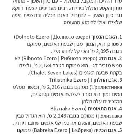
סדר ההליכה המקובל במסלול
–
עם כיוון השעון
–
מתחיל
מתון והקטע התלול בירידה. רבים מעדיפים לצעוד דווקא
נגד כיוון השעון
–
להתחיל באגם הכליה ובתצפית היפה
שלצידו ואולי להימנע מהעומס.
1.
האגם הנמוך
(
Долното езеро
Dolnoto Ezero |
)
כשמו כן הוא, הנמוך מבין שבעת האגמים, ממוקם
בגובה
2,095 מ' והכי קל להגיע אליו.
2. אגם הדג
(
Рибното езеро
Ribnoto Ezero |
) לא
ממש מזכיר דג... הוא ממוקם בגובה
2,184 מ', ולצידו
בקתת שבעת האגמים (
Chalet Seven Lakes‏
).
3. אגם התלתן
( Trilistnika Ezero |
Трилистника) ממוקם בגובה 2,216 מ', וכאשר מפלס
המים נמוך הוא נפרד לשלושה אגמים קטנטנים,
המזכירים עלה תלתן.
4. אגם התאומים
(
Bliznaka Ezero
| Близнака) ממוקם בגובה 2,243 מ', הוא הגדול מבין
שבעת האגמים, והוא נראה כמו שני אגמים שחוברו יחדיו.
5. אגם הכליה
(Babreka Ezero | Бъбрека) ממוקם