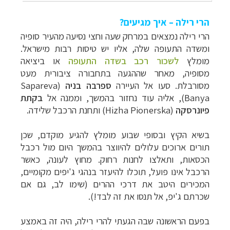
הרי רילה – איך מגיעים?
הרי רילה נמצאים במרחק שעה וחצי נסיעה מהעיר סופיה
ומשדה התעופה שלה, אליו יש טיסות רבות מישראל.
מומלץ
לשכור רכב בשדה התעופה
או ביציאה
מסופיה,
מאחר שההגעה בתחבורה ציבורית מעט
מסורבלת. סעו אל העיירה
ספרבה בניה
(
Sapareva
Banya
), אליה עוד נחזור בהמשך, וממנה אל
בקתת
פיונרסקה
(
Hizha Pionerska
) ותחנת הרכבל שלידה.
בשיא הקיץ ובסופי שבוע מומלץ להגיע מוקדם, שכן
תורים ארוכים עלולים להיווצר בהמשך היום מול רכבל
הכסאות, ותאלצו לחנות רחוק.
מחוץ לעונה, כאשר
הרכבל אינו פועל, תוכלו להיעזר בנהגי ג'יפים מקומיים,
המכירים היטב את דרכי ההרים
(שימו לב, גם אם
שכרתם ג'יפ, אל תנסו את זה לבד!).
בפעם הראשונה שבה הגעתי להרי רילה, היה זה באמצע