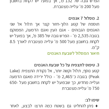
הפרש גובה של 132 מ', אך בפועל יש לקחת בחשבון
מעל 200 מ' עלייה מצטברת.
2.
מסלול 7 אגמים
תוספת של
קטע הלוך-חזור קצר אך תלול אל שני
האגמים הגבוהים - אגם העין ואגם הדמעה, הממוקם
בגובה
2,535 מ' - הפרש גובה של 385 מ',
אך בפועל יש
לקחת בחשבון מעל 500 מ' עלייה מצטברת לאורך 8.5
ק"מ.
תיאור המסלול לשבעת האגמים
3. טיפוס לתצפית על כל שבעת האגמים
קטע נוסף, תלול וקשה יותר, אל נקודת התצפית (Lake
Peak) ב
גובה כ־2,465 מ' -
כולל ירידה מאגם הדמעה
ועלייה מחדש, כך
שבפועל יש לקחת בחשבון מעל 650-
750 מ' עלייה מצטברת
שימו לב:
♦
ניתן להחליט גם בשטח כמה תרצו לבצע, לאחר