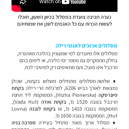
תכנון
טיולים למדינות אירופה
לחצו לרשימת היעדים »
תכנון
טיולים לצפון אמריקה
לחצו לרשימת היעדים »
נערה חביבה צועדת במסלול בכיוון השעון, תוכלו
קרוזים והפלגות נופש
לחצו לרשימת היעדים »
לעשות הכרות עם כל האגמים לשנן את שמותיהם
מסלולים ארוכים לאגמי רילה
מסלולים אלו מיועדים למי שמעוניין בהליכה מאתגרת,
בחלק מהמקרים גם מספר ימי הליכה, או לימים בהם
הרכבל אינו פועל, והם מתאימים רק למיטיבי לכת.
♦
שלושה מסלולים מתחילים משלוש בקתות,
שכולן
נמצאות לאורך כביש 6206, למרגלות הרי רילה:
בקתת
פיונרסקה
(Hizha Pionerska), הממוקמת ליד תחנת
הרכבל בגובה 1520 מ',
בקתת ואדה
(
Vada Hut
),
הממוקמת ב
גובה 1410 מ',
או
בקתת לובנה
(
Lovna
Hut
), הממוקמת ב
גובה 1650 מ'
.
♦
מסלול ארוך מאוד מתחיל בעיירה
ספרבה בניה