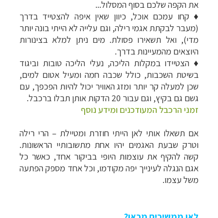
את הקפה שלכם בסוף המסלול...
♦ קחו עמכם אוכל, כיוון שאין איפה להצטייד בדרך
(מעבר לבקתת אגמי רילה, וגם עלייה לא הייתי בונה יותר
מדי), ואל תשאירו פסולת. מים ניתן למלא בצינורות
היוצאים מהמעיינות בדרך.
♦ הצטיידו במקלות הליכה, נעלי הליכה טובות וביגוד
בשיטת השכבות, כולל שכבה חמה ומעיל אטום למים,
שכן למעלה קר יותר ומזג האוויר יכול להיות הפכפך, עם
גשם גם בקיץ, וגם עבור 20 הדקות אותן תבלו ברכבל.
זמני הרכבל המעודכנים ומידע נוסף
אם תשאלו אותי לאן הייתי חוזרת ומטיילת
–
הרי רילה
וטרק שבעת האגמים יהיו אחת מתשובותיי הראשונות.
קשה להקיף את עוצמות היופי בביקור אחד, כאשר כל
אגם הנגלה לעינייך יפה מקודמו, וכל אחד מספק הפתעה
משל עצמו.
לאן ממשיכים מכאן?