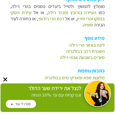
מומלץ להמשיך ולטייל ביעדים נוספים בהרי רילה,
כמו
העיירה בורובץ ומנזר רילה
, או אל
עיירת הסקי
בנסקו והרי פירין
, או אל
רכס הרי רודופי
, או בחזרה לעיר
הבירה
סופיה
.
מידע נוסף
לינה באזור הרי רילה
השכרת רכב בבולגריה
סיורים בשבעת אגמי רילה
כתבות נוספות
מלונות ספא ופארקי מים בבולגריה
טיול משפחות בבולגריה
לנצל את ירידת שער הדולר
טרקים בהרי רילה
וגם קניות עם עד 10% הנחה
עיירת הסקי בנסקו והרי פירין
ספרו לי עוד