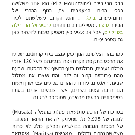
רכס הרי רילה
(Rila Mountains) הוא אחד משלושה
רכסי הרים
המעצבים את הנוף ההררי של
דרום-מערב
בולגריה
, והוא הקרוב משלושתם לעיר
ה
בירה
סופיה
.
מטיילים רבים נוהגים
להגיע אל הרי רילה
בטיול יום
, אבל אני אציע כאן מספיק סיבות להישאר כאן
גם מספר ימים.
כמו בהרי האלפים, הנוף כאן עוצב בידי קרחונים, שכיסו
את הרכס בתקופת הקרח ויצרו בנסיגתם מעל 120
אגמי
תכלת זעירים, הבולטים בנוף החשוף של הפסגות. שבעה
מהם מרוכזים קרוב זה לזה, והם שיצרו את
מסלול
שבעת האגמים
.
מורדות ההרים מכוסים עצי אורן ואשוח
וגם הרבה עצים נשירים, אשר צובעים אותם בסתיו
בסימפוניית צבעים מרהיבה, שמוסיפה לחגיגה.
במרכזו של הרכס
מתנשאת
פסגת
מוסאלה
(
Musala
)
לגובה של 2,925 מ', שמעניק לה את התואר המכובד
של
הפסגה הגבוהה בבולגריה ובבלקן כולו. לא פחות
משלושה נהרות גדולים
–
מאריצה
(
Maritsa
),
איסקאר