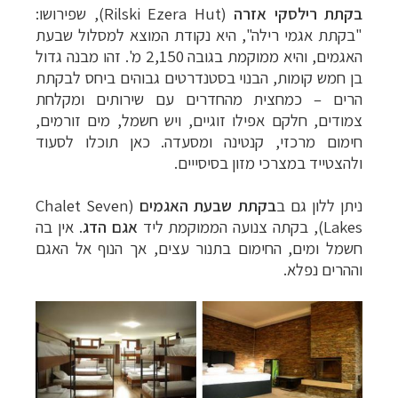
בקתת
רילסקי אזרה
(
Rilski Ezera Hut
), שפירושו
:
"בקתת אגמי רילה"
, היא נקודת המוצא למסלול שבעת
האגמים, והיא ממוקמת בגובה 2,150 מ'. זהו מבנה גדול
בן חמש קומות, הבנוי בסטנדרטים גבוהים ביחס לבקתת
הרים
–
כמחצית מהחדרים עם שירותים ומקלחת
צמודים, חלקם אפילו זוגיים, ויש חשמל, מים זורמים,
חימום מרכזי, קנטינה ומסעדה. כאן תוכלו לסעוד
ולהצטייד במצרכי מזון בסיסייים.
ניתן ללון גם ב
בקתת שבעת האגמים
(Chalet Seven
Lakes‏), בק
תה צנועה הממוקמת ליד
אגם
הדג
.
אין בה
חשמל ומים, החימום בתנור עצים, אך הנוף אל האגם
וההרים נפלא.