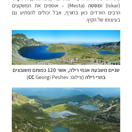
(
Iskar
) ו
מסטה
(
Mesta
)
–
אוספים את המשקעים
הרבים היורדים כאן בחורף, אבל יכולים להפתיע גם
בעיצומו של הקיץ.
שניים משבעת אגמי רילה, אשר 120 כמותם משובצים
בהרי רילה
(צילום:
Georgi Peshev
CC
)
תכנון
טיולים למדינות אירופה
לחצו לרשימת היעדים »
תכנון
טיולים לצפון אמריקה
לחצו לרשימת היעדים »
קרוזים והפלגות נופש
לחצו לרשימת היעדים »