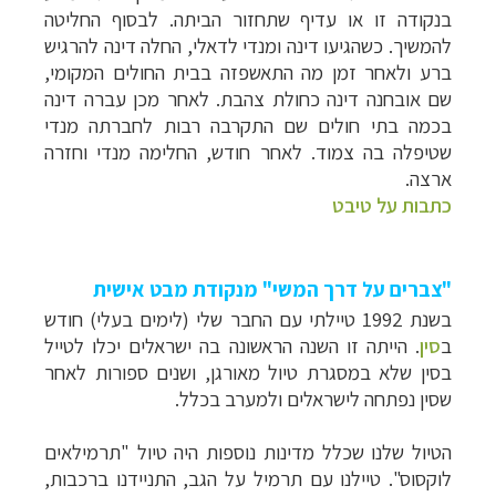
בנקודה זו או עדיף שתחזור הביתה. לבסוף החליטה
להמשיך. כשהגיעו דינה ומנדי לדאלי, החלה דינה להרגיש
ברע ולאחר זמן מה התאשפזה בבית החולים המקומי,
שם אובחנה דינה כחולת צהבת. לאחר מכן עברה דינה
בכמה בתי חולים שם התקרבה רבות לחברתה מנדי
שטיפלה בה צמוד. לאחר חודש, החלימה מנדי וחזרה
ארצה.
כתבות על טיבט
"צברים על דרך המשי" מנקודת מבט אישית
בשנת 1992 טיילתי עם החבר שלי (לימים בעלי) חודש
ב
סין
. הייתה זו השנה הראשונה בה ישראלים יכלו לטייל
בסין שלא במסגרת טיול מאורגן, ושנים ספורות לאחר
שסין נפתחה לישראלים ולמערב בכלל.
הטיול שלנו שכלל מדינות נוספות היה טיול "תרמילאים
לוקסוס". טיילנו עם תרמיל על הגב, התניידנו ברכבות,