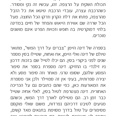
תכולת השקית על הרצפה. זהו, עכשיו זה נקי ומסודר.
כשהרכבת עצרה, עובדי הרכבת טיטאו את כל הזבל
מהרצפה, פתחו את דלת הקרון וזרקו הכל החוצה. מעל
הכל שררה שם אווירת הייאוש והפחד של חיים במדינה
בלתי דמוקרטית בה חופש וזכויות הפרט אינם מושגים
מוכרים.
בספרה של דינה היימן "צברים על דרך המשי", מתואר
טיולם של דינה ואלי היימן, אח ואחות, שטיילו בסין מספר
שנים לפני ביקורי בסין. הם יכלו לטייל שם בזכות דרכון
ניו זילנדי בו החזיקו. דינה מספרת בספר את סיפור
המסע שלהם, שסופו טרגי. מאחר וזה סיפור מסע ולא
יצירה ספרותית, בעיני אין זה ספויילר ולכן אני מספרת
את המאורעות כאן, כפי שהם כתובים גם על הכריכה
האחורית. דינה מצטרפת לטיול בסין, לאלי אחיה שטייל
כבר זמן רב. הם מטיילים לאורך דרך המשי, וכשהם
מגיעים לטיבט דרכיהם נפרדות, משום שאלי מוקסם
מסיפורים על טיול בדרך מסוימת בתנאים מאד קשים,
שדינה לא מעוניינת לעשות. הם קובעים להיפגש שוב