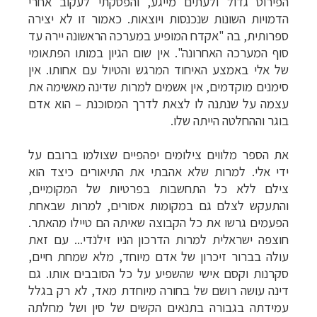
הפירוט גדול ולעתים מייגע, והפסקתי לעקוב אחרי
הדמויות השונות שנכנסות ויוצאות. כאמור זו לא יצירה
ספרותית, בה "אקדח המופיע במערכה הראשונה יירה עד
סוף המערכה האחרונה". אין שום הגיון במותו הפתאומי
של אלי באמצע האיחוד המרגש והטיול עם אחותו. אין
סימנים מוקדמים, אין אשמים למרות שדינה מאשימה את
עצמה על שנתנה לו לצאת לדרך המסוכנת – הוא אדם
בוגר וההחלטה הייתה שלו.
את הספר מלווים צילומים יפהפיים שצולמו ברובם על
ידי אלי. למרות שלא אהבתי את התיאורים כיצד הוא
צילם ללא כל התחשבות בפרטיות של המקומיים,
והתעקש לצלם גם במקומות אסורים, למרות שבאחת
הפעמים גרשו את כל הקבוצה שאיתה הם טיילו מהאתר.
חוצפה ישראלית למרות הדרכון הניו זילנדי... עם זאת
עולה בברור זיכרון של אדם מיוחד, מלא שמחת חיים,
סקרנות וקסם אישי שהשפיע על כל הסובבים אותו. גם
דינה עושה רושם של בחורה מיוחדת מאד, לא רק בגלל
עמידתה בגבורה בתנאים הקשים של סין ושל מחלתה