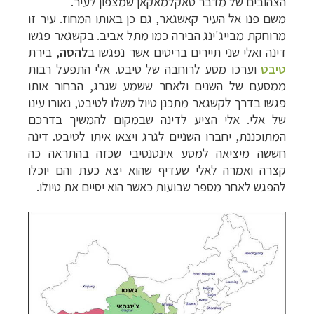
הצהובים של מדבר טאקלמאקאן שמצפון לעיר.
משם פנו אל העיר קאשגאר, גם כן באותו המחוז. עיר זו
מרוחקת מבייג'ינג הבירה כמו מתל אביב. בקשגאר פגשו
דינה ואלי שני תיירים בריטים אשר נפגשו ב
להסה
, בירת
טיבט
וערכו מסע לרוחבה של טיבט. אלי התפעל רבות
ממסעם של השנים ולאחר ששמע שגרג, הבחור אותו
פגשו בדרך לקשגאר מתכנן טיול משלו לטיבט, נאורו עינו
של אלי. אלי הציע לדינה שבמקום להמשיך בדרכם
המתוכננת, יחברו השניים לגרג ויצאו איתו לטיבט. דינה
חששה מיציאה למסע אינטנסיבי שכזה בהתראה כה
קצרה ואמרה לאלי שעדיף שהוא יצא כעת והם יוכלו
להפגש לאחר מספר שבועות כאשר הוא יסיים את טיולו.