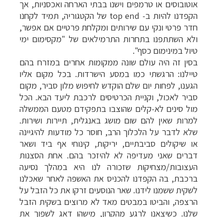
אוטובוסים או טרמפים וישנו בבתי הארחה ואכסניות, אך
הקפדנו להיות ב-
top end
של הקטגוריה, תמיד לקחנו
חדר פרטי ונקי עם שירותים ומקלחת פרטיים אם אפשר,
ולא השתתפנו בתחרות התרמילאים של "מקסימום ימי
טיול במינימום כסף".
בסין זה היה עולם שונה ממקומות אחרים במזרח בהם
טיילנו: הרגשתי כמו במסע הישרדות. בכל מקום אליו
הגענו, לפחות יום שלם הוקדש לחיפוש מלון סביר, מקום
סביר לאכול, וקניית הכרטיסים לרכבת ליעד הבא. הכל
מול סינים לא-קלים שהוצבו בתפקידם מטעם הממשלה
למרות שאין להם שום מושג באנגלית, תיירות ושירות.
שלא לדבר על הלכלוך הרב, חוסר כל מודעות להיגיינה
או שיקולים סביבתיים, יריקות, קינוחי אף ביד ושאר
דברים שאני מעדיפה לא להיזכר בהם. אחת הסצנות
העצובות/מצחיקות שזכורה לנו היא במהלך נסיעה
ברכבת, בה הקפדנו להכניס את האשפה לאחר שאכלנו
לשקית ששמנו לידנו. שאר הנוסעים זרקו את כל הזבל על
הרצפה, והביטו במבטים מאד לא מרוצים בשקית הזבל
שלנו. כשיצאנו לרגע מהקרון, מישהו דאג לשפוך את