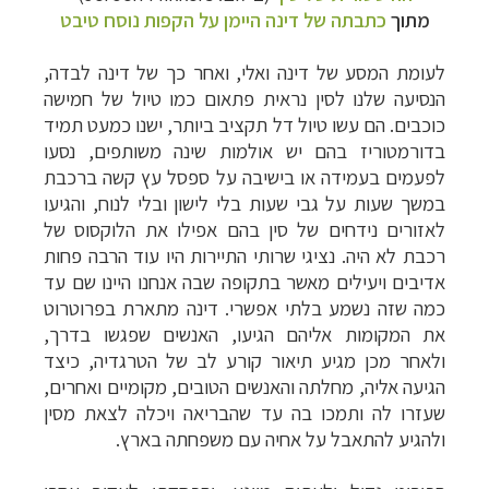
מתוך
כתבתה של דינה היימן על הקפות נוסח טיבט
לעומת המסע של דינה ואלי, ואחר כך של דינה לבדה,
הנסיעה שלנו לסין נראית פתאום כמו טיול של חמישה
כוכבים. הם עשו טיול דל תקציב ביותר, ישנו כמעט תמיד
בדורמטוריז בהם יש אולמות שינה משותפים, נסעו
לפעמים בעמידה או בישיבה על ספסל עץ קשה ברכבת
במשך שעות על גבי שעות בלי לישון ובלי לנוח, והגיעו
לאזורים נידחים של סין בהם אפילו את הלוקסוס של
רכבת לא היה. נציגי שרותי התיירות היו עוד הרבה פחות
אדיבים ויעילים מאשר בתקופה שבה אנחנו היינו שם עד
כמה שזה נשמע בלתי אפשרי. דינה מתארת בפרוטרוט
את המקומות אליהם הגיעו, האנשים שפגשו בדרך,
ולאחר מכן מגיע תיאור קורע לב של הטרגדיה, כיצד
הגיעה אליה, מחלתה והאנשים הטובים, מקומיים ואחרים,
שעזרו לה ותמכו בה עד שהבריאה ויכלה לצאת מסין
ולהגיע להתאבל על אחיה עם משפחתה בארץ.