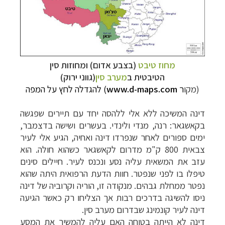
מחוז טיבט
(בצבע אדום) ומחוזות סין
הטיבטית
ב
מערב סין
(גווני ירוק)
(מקו
ר
www.d-maps.com
) להגדלה לחץ על המפה
דינה המשיכה ללא אלי ללהסה יחד עם תיירים שפגשה
בקאשגאר: רנה, מנדי ולינדי. בעשרים ושישה בדצמבר,
ימים ספורים לאחר שנפרדו דינה ואחיה, הגיע אלי לעיר
צבאית 800 ק"מ מדרום לקאשגאר כשהוא חולה. הוא
עזב את המשאית עליה נסע ונכנס לעיר. חיילים סינים
טיפלו בו לפני שנפטר. חוות הדעת הרפואית היתה שהוא
נפטר ממחלת גבהים. מנקודה זו, הוריה וקרוביה של דינה
ניסו להשיגה בדרכים רבות אך הצליחו רק כאשר הגיעה
דינה לעיר קונמינג שבדרום מערב סין.
דינה לא הייתה בטוחה האם עליה להמשיך את המסע