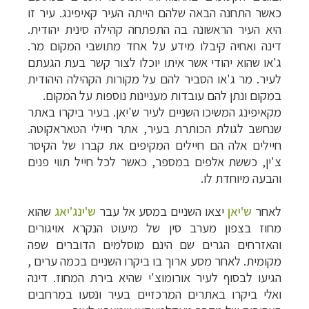
כאשר התחנה הבאה שלהם הייתה העיר קאיפינג. עיר זו
היא העיר הראשונה בה התפתחה קהילה סינית יהודית.
דינה ואחיה קיבלו מידע על אחד מתושבי המקום מר.
ג'או שהוא יהודי אשר איתו יוכלו לצור קשר בעת הגעתם
לעיר. מר ג'או הסביר להם על מקורות הקהילה היהודית
במקום ונתן להם עובדות מעניינות נוספות על המקום.
מקאיפינג המשיכו השניים לעיר ש'יאן. בעיר ביקרו באתר
שנחשב לגולת הכותרת בעיר, אתר חיילי הטאראקוטה.
חיילים אלה הם חיילים המקיפים את קברו של הקיסר
צ'ין, כששת אלפים במספר, כאשר לכל חייל תווי פנים
והבעה מיוחדת לו.
לאחר
ש'יאן
יצאו השניים במסע אל עבר
ש'ינג'יאג
שהוא
מחוז בצפון מערב סין של מיעוט הנקרא אויגורים
והאזרחים הגרים שם הינם מוסלמים הדוברים שפה
מקומית. לאחר מסע ארוך בו ביקרו השניים בכמה ערים ,
הגיעו לבסוף לעיר אורומוצ'י שהיא בירת המחוז. דינה
ואלי ביקרו באתרים המרכזיים בעיר ונסעו במרחבים