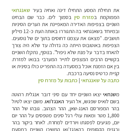
את תחילת המסע התחילו דינה ואחיה בעיר
שאנגחאי
הממוקמת ב
מזרח סין
בסמוך לים. כבר שם הבחינו
השניים בצפיפות האדירה המאפיינת את הערים הסיניות
ובמיוחד בשאנגחאי בה התגוררו באותה העת כ-12 מיליון
תושבים. "מצאנו את עצמנו דחוסים בתוך ים של נוסעים.
הצפיפות באוטובוס הייתה כה גדולה עד שלא היה צורך
להאחז בדבר על מנת שלא ניפול". בנוסף, נתקלו השניים
בקשיים הרבים המצפים לתייר המערבי בבואו למזרח.
בין אם הזמנת אוכל במסעדה בה התפריט כולו בסינית או
קניית כרטיס נסיעה ברכבת.
כתבה על שאנגחאי
|
כתבות על מזרח סין
מ
שנחאי
יצאו השניים יחד עם סיני דובר אנגלית רהוטה
בשם לואיס שפגשו, אל העיר
האנגז'ואו
. משם יצאו לטיול
בהר המפורסם האנג-שאן, ההר הצהוב. גובהו של ההר
1,800 מטר ומאות עולי רגל סינים מטפסים על ההר יום
יום, מגיעים לפסגתו ויורדים למחרת. לאחר ביקור בהר
ובגנים הקסומים בהאנגז'ואו המשיכו השניים במסעם