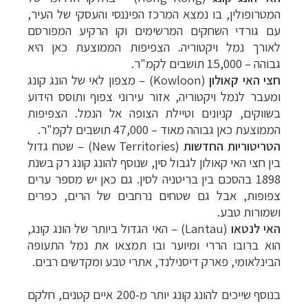
המטרופולין, בו נמצא המרכז הפיננסי והעסקי של העיר,
עם גורדי השחקים המרשימים וקו הרקיע המפורסם
לאורך נמל ויקטוריה. הצפיפות הממוצעת כאן היא
גבוהה – 15,000 תושבים לקמ"ר.
חצי האי קאולון
(Kowloon) – מצפון לאי של הונג קונג
ומעבר לנמל ויקטוריה, אזור עירוני צפוף ותוסס הידוע
בשווקים, קניונים וטיילת הצופה אל הנמל. הצפיפות
הממוצעת כאן גבוהה מאוד – 47,000 תושבים לקמ"ר.
הטריטוריות החדשות
(New Territories) – שטח גדול
בין חצי האי קאולון לגבול סין, שנוסף להונג קונג רק בשנת
1898 בהסכם בין בריטניה לסין. גם כאן יש מספר ערים
צפופות, אבל גם שטחים נרחבים של הרים, כפרים
ושמורות טבע.
האי לנטאו
(Lantau) – האי הגדול ביותר של הונג קונג,
הוא ברובו הררי ומיוער ובו תמצאו את נמל התעופה
הבינלאומי, פארק דיסנילנד, אתרי טבע ומקדשים רבים.
בנוסף שייכים להונג קונג יותר מ-200 איים קטנים, חלקם