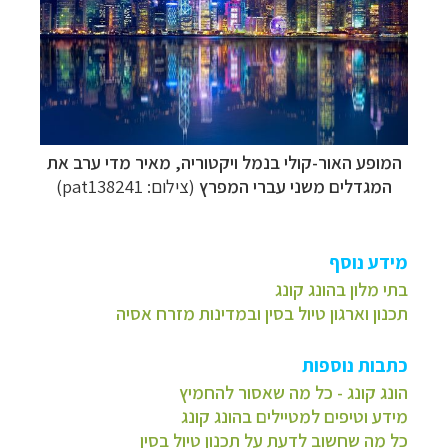
המופע האור-קולי בנמל ויקטוריה, מאיר מדי ערב את
המגדלים משני עברי המפרץ
(צילום: pat138241)
מידע נוסף
בתי מלון בהונג קונג
תכנון וארגון טיול בסין ובמדינות מזרח אסיה
כתבות נוספות
הונג קונג - כל מה שאסור להחמיץ
מידע וטיפים למטיילים בהונג קונג
כל מה שחשוב לדעת על תכנון טיול בסין