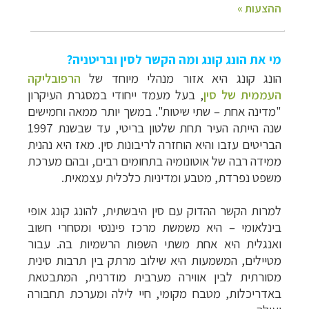
מי את הונג קונג ומה הקשר לסין ובריטניה?
הונג קונג היא אזור מנהלי מיוחד של
הרפובליקה
העממית של סין
, בעל מעמד ייחודי במסגרת העיקרון
"מדינה אחת – שתי שיטות". במשך יותר ממאה וחמישים
שנה הייתה העיר תחת שלטון בריטי, עד שבשנת 1997
הבריטים עזבו והיא הוחזרה לריבונות סין. מאז היא נהנית
ממידה רבה של אוטונומיה בתחומים רבים, ובהם מערכת
משפט נפרדת, מטבע ומדיניות כלכלית עצמאית.
למרות הקשר ההדוק עם סין היבשתית, להונג קונג אופי
בינלאומי – היא משמשת מרכז פיננסי ומסחרי חשוב
ואנגלית היא אחת משתי השפות הרשמיות בה. עבור
מטיילים, המשמעות היא שילוב מרתק בין תרבות סינית
מסורתית לבין אווירה מערבית מודרנית, המתבטאת
באדריכלות, מטבח מקומי, חיי לילה ומערכת תחבורה