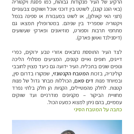
הרקיע של העיר מנקודות גבוהות, כמו פסגת ויקטוריה
(באי הונג קונג), לשוטט בין דוכני אוכל ושווקים צבעוניים
(חצי האי קאולון), או לשוט במעבורת או ספינה בנמל
ויקטוריה שמפריד בין שניהם. במטרופולין תמצאו גם
מתחמי תרבות וספורט, מוזיאונים ופארקי שעשועים
תכנון
טיולים למזרח הרחוק
לחצו לרשימת יעדים »
(דיסנילנד ואושן פארק).
תכנון
טיולים לפולינזיה הצרפתית
לחצו לפרטים »
תכנון
טיולים לאוסטרליה וניו זילנד
לחצו לרשימת
לצד העיר התוססת נחבאים אזורי טבע ירוקים, כפרי
ההצעות »
דייגים, חופים ואיים קטנים, המציעים מסלולי הליכה
ונופים שונים בתכלית. העיר ידועה גם כיעד מצוין לחובבי
קולינריה, בזכות
המטבח הקנטונזי
, שמקורו בדרום סין,
ובמיוחד מנות
דים סאם
, הכוללות מבחר גדול של מנות
קטנות. לחלק מהמטיילים, הקניות הן חלק בלתי נפרד
מחוויית הביקור – מקניונים מודרניים ועד שווקים
עממיים, בהם ניתן למצוא כמעט הכול.
כתבה על המטבח הסיני