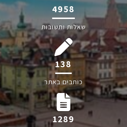
6045
שאלות ותשובות
223
כותבים באתר
2079