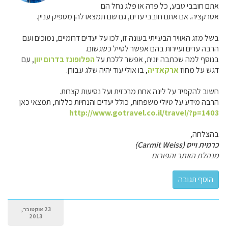
אתם חובבי טבע, כל פרה או פלג נחל הם
אטרקציה. אם אתם חובבי ערים, גם שם תמצאו להן מספיק עניין.
בשל מזג האוויר הבעייתי בעונה זו, לכו על יעדים דרומיים, נמוכים ועם
הרבה ערים ועיירות בהם אפשר לטייל כשגשום.
בנוסף למה שכתבה יונית, אפשר ללכת על
הפלופונז בדרום יוון
, עם
דגש על מחוז
ארקאדיה
, בו אולי עוד יהיה שלג עבורן.
חשוב להקפיד על לינה אחת מרכזית ועל נסיעות קצרות.
הרבה מידע על טיולי משפחות, כולל יעדים והנחיות כללות, תמצאי כאן
http://www.gotravel.co.il/travel/?p=1403
בהצלחה,
כרמית וייס (Carmit Weiss)
מנהלת האתר והפורום
23 אוקטובר,
2013