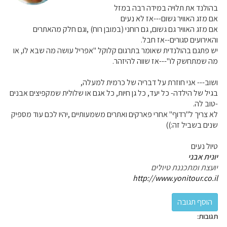
בהולנד את תלויה במידה רבה במזל
אם מזג האוויר גשום---אז לא נעים
אם מזג האוויר גם גשום, גם רוחני (במובן רוח) ,וגם חלק מהאתרים
והאירועים סגורים--אז חבל.
יש פתגם בהולנדית שאומר בתרגום קלוקל "אפריל עושה מה שבא לו, או
מה שמתחשק לו"---אז שווה להיזהר.
ושוב--- אני חוזרת על דבריה של כרמית למעלה,
בגיל של הילדה- כל יעד, כל גן חיות, כל אגם או שלולית שמקפיצים אבנים
-טוב לה.
לא צריך ל"רדוף" אחרי פארקים ואתרים משמעותיים ,יהיו לכם עוד מספיק
שנים בשביל זה:))
טיול נעים
יונית אבני
יועצת ומתכננת טיולים
http://www.yonitour.co.il
תגובות: