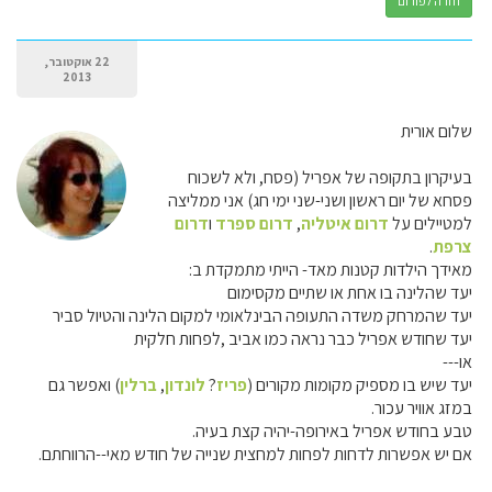
חזרה לפורום
22 אוקטובר,
2013
שלום אורית
בעיקרון בתקופה של אפריל (פסח, ולא לשכוח
פסחא של יום ראשון ושני-שני ימי חג) אני ממליצה
למטיילים על
דרום איטליה
,
דרום ספרד
ו
דרום
צרפת
.
מאידך הילדות קטנות מאד- הייתי מתמקדת ב:
יעד שהלינה בו אחת או שתיים מקסימום
יעד שהמרחק משדה התעופה הבינלאומי למקום הלינה והטיול סביר
יעד שחודש אפריל כבר נראה כמו אביב ,לפחות חלקית
או---
יעד שיש בו מספיק מקומות מקורים (
פריז
?
לונדון
,
ברלין
) ואפשר גם
במזג אוויר עכור.
טבע בחודש אפריל באירופה-יהיה קצת בעיה.
אם יש אפשרות לדחות לפחות למחצית שנייה של חודש מאי--הרווחתם.