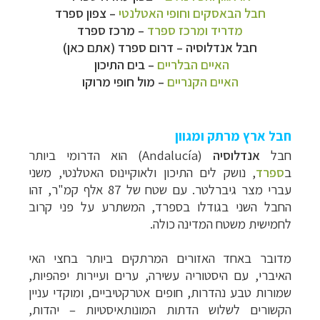
חבל הבאסקים וחופי האטלנטי
–
צפון ספרד
מדריד ומרכז ספרד
–
מרכז ספרד
חבל אנדלוסיה
–
דרום ספרד (אתם כאן)
האיים הבלריים
–
בים התיכון
האיים הקנריים
–
מול חופי מרוקו
חבל ארץ מרתק ומגוון
חבל
אנדלוסיה
(Andalucía)
הוא הדרומי ביותר
ב
ספרד
, נושק לים התיכון ולאוקיינוס האטלנטי, משני
עברי מצר גיברלטר. עם שטח של 87 אלף קמ"ר, זהו
החבל השני בגודלו בספרד, המשתרע על פני קרוב
לחמישית משטח המדינה כולה.
קרוזים והפלגות נופש
לחצו לרשימת היעדים »
מדובר באחד האזורים המרתקים ביותר בחצי האי
הפלגות לאנטארקטיקה
לחצו לכל מסלולי ההפלגות »
האיברי, עם היסטוריה עשירה, ערים ועיירות יפהפיות,
הפלגות לארצות הקוטב הצפוני
לחצו לקבלת כל
שמורות טבע נהדרות, חופים אטרקטיביים, ומוקדי עניין
האפשרויות »
הקשורים לשלוש הדתות המונותאיסטיות – יהדות,