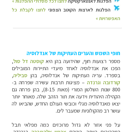
חופי השמש והערים העתיקות של אנדלוסיה
מספר רצועות חוף, שהידועה בהן היא
קוסטה דל סול
,
הפכו את אנדלוסיה לאחד מיעדי התיירות המובילים
בספרד. עריה העתיקות של אנדלוסיה, בהן
סביליה
,
קורדובה
ו
גרנדה
– מציגות תרבות עשירה שפרחה ב-
800 שנות השלטון המורי (מאות 8-15), בהן פרחה גם
הקהילה היהודית וידעה את תור הזהב שלה. מאוחר יותר
יצאו מאנדלוסיה מגלי וכובשי העולם החדש, שהביאו לה
עושר רב מהקולוניות שמעבר לים.
על פני אזור לא גדול מרוכזים כמה מפלאי תבל
המרהיבים ביותר, ביניהם
ארמון אלהמברה
בגרנדה,