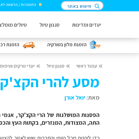
התחברות / הרשמה לא
חיפוש באתר
יעדים ומדינות
סגנון טיול
טיולים מומלצ
הזמנת מלון
בטורקיה
הזמנת רכ
עמוד ראשי
סגנון טיול
יעדי טרקים וטיפוס
מסע להרי הקצ'קר
מאת:
יואל אורן
הפסגות המושלגות של הרי הקצ'קר, אגמי ה
התה, המצודות, המנזרים, בקתות העץ והכפר
כדי ליהנות מכל היופי והתרבות שיש לאזור להצי