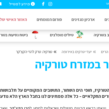
מידע למטייל
תר
ים
ארכיון מגזינים
פורום המומחים
האזור האישי שלי
ב
בטורקיה
טיולים מומלצים
ביטוח נסיעות
בטורק
 הרים
יעדי טרקים באירופה
טורקיה: טרק להרי הקצ'קר
 במזרח טורקיה
טורקיז, חופי הים השחור, התושבים המקומיים על תלבושות
ים החקלאיים – כל אלה ממתינים לנו בחבל הארץ הלא נודע 
ע, יצאתי בראש קבוצת מטיילים ישראליים למסע ל
הרי הקצ'קר
, שאר