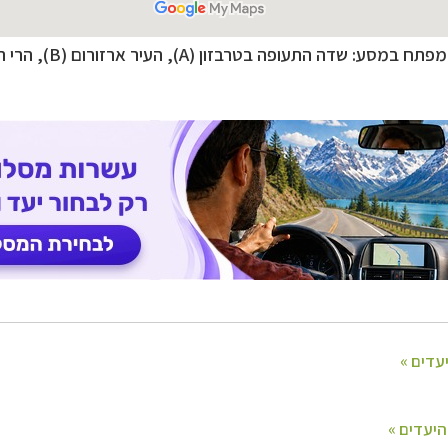
במסע: שדה התעופה בטרבזון (A), העיר ארזורום (B), הרי הקצ'קר (C)
דים
לחצו לרשימת היעדים »
ופש
לחצו לרשימת היעדים »
יקה הצפונית
לחצו לרשימת היעדים »