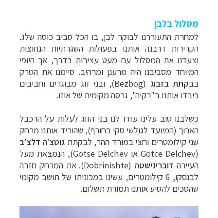
מסלול בלבן
למחרת התעוררנו לבוקר לבן, בו הכל סביב כוסה שלג.
הקרירות דרבנה אותנו בפעולות השגרתיות הנחוצות
וצעדנו את המסלול עם מעט עצירוֹת בדרך, אך היופי
המיוחד מסביבנו היה מרענן ומרהיב. סיימנו את הטרק
בב
קתת
בזבוג
(
Bezbog
), ובני זוג מבוגרים וחביבים
כיבדו אותנו ב"רקיה",
גרסה מקומית של אוזו.
כשלבנו טוב עלינו עזרו לנו בני הזוג לעלות על הרכבל
הארוך (המיועד לגולשי סקי בחורף), שהוריד אותנו מרחק
שני קילומטרים וחצי במורד ההר, לבקתת
גוטצ'ה דלצ'ב
(Gotce Delchev או Gotse Delchev),
הנמצאת מעל
העיירה
דוברינישטה
(
Dobrinishte
). את המרחק חזרה
לבנסקו, 6 קילומטרים, עשינו במכוניתו של תושב מקומי
שהסכים להסיע אותנו תמורת תשלום.