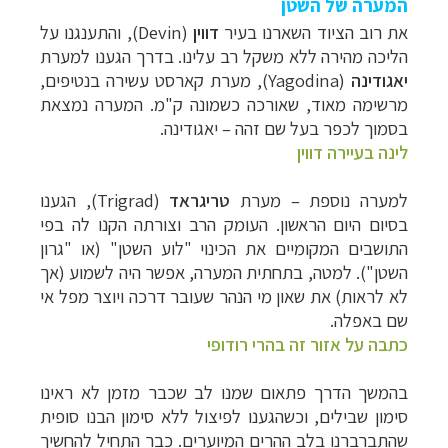
המערה של השטן
את רוב הציוד השארנו בעיר
דווין
(
Devin
), והתענגנו על
הליכה מהירה ללא משקל רב עלינו. בדרך הגענו למערת
יאגודינה
(
Yagodina
), מערת קארסט עשירה בנטיפים,
מרשימה מאוד, שאורכה כשמונה ק"מ. המערה נמצאת
בסמוך לכפר בעל שם זהה
–
יאגודינה.
לינה בעיירה דווין
למערה נוספת
–
מערת
טריגראד
(
Trigrad
),
הגענו
בסיום היום הראשון. העומק הרב וצורתה הקנו לה בפי
התושבים המקומיים את הכינוי "לוע השטן" (או "גרון
השטן"). למטה, בתחתית המערה, אפשר היה לשמוע (אך
לא לראות) את שאון מי הנהר שעובר דרכה ויוצר מפל אי
שם באפלה.
כתבה על אזור זה בהרי רודופי
בהמשך הדרך פתאום שמנו לב שכבר מזמן לא ראינו
סימון שבילים, וכשהגענו לפיצול ללא סימון הבנו סופית
שהתברברנו בלב ההרים המיוערים. כבר התחיל להחשיך