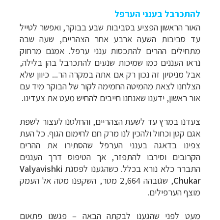
להתכרבל בענני הערפל
האור הראשון הפציע בסביבות שבע בבוקר, ואפשר לטייל
עד סביבות השעה ארבע אחר הצהריים, שעה שבה
מתחילים ההרים להתכסות ענני ערפל. אמנם מרחוק
נראו העננים כמו שמיכות שנעים להתכרבל בהן בלילה,
אבל מניסיון זה נכון רק אם אתה במקרה הר... כיוון שלא
הצלחנו לצאת מהמיטה החמימה לקור של הבוקר מיד עם
אור ראשון, ידענו שאנחנו חייבים להחיש מעט את צעדינו
.
צעדנו במרץ עד לשעת הצהריים, והחלטנו לעצור לשפת
אגם קטן וכחול ולהכין לנו מרק חם לחימום הגוף. כל העת
צפינו בדאגה בענני הערפל שהסתירו את ההרים
הקרובים וסירבו להתפזר, אך הטיפוס דרך העננים
התברר כלא נורא בכלל. כשהגענו לפסגת
Valyavishki
Chukar
, שגובהה 2,664 מטר, השקפנו מטה אל העמק
מוצף הערפילים.
מעט לפני שהגענו לבקתה הבאה – פגשנו פתאום