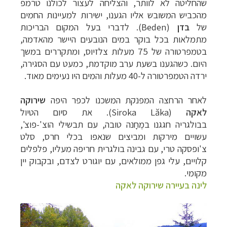
שהחליטה לא לוותר, והצליחה לעצור לכולנו טרמפ
מהכביש המשובש אליו הגענו, ישירות למעיינות החמים
של
בדן
(
Beden
).
לדברי בעל המקום הבריכות
מתמלאות בכל בוקר במים הנובעים היישר מהאדמה,
בטמפרטורה של 75 מעלות צלזיוס, ומתקררים במשך
היום. כשהגענו בשעת ערב מוקדמת, כמעט עם הסגירה,
ירדה הטמפרטורה ל-40 מעלות והמים היו נעימים מאוד.
לאחר הרחצה המפנקת המשכנו לכפר היפה
שירוקה
לאקה
(
Siroka Lăka
). את סיום הטיול
בבולגריה חגגנו במֶחָנה טובה, עם תבשילי הוצ'-פוצ',
עשויים מירקות ומביצים שנאפו בכלי חרס, סלט
צ'ופסקה טרי, עם גבינה בולגרית חריפה מעליו, פלפלים
קלויים, עלי גפן ממולאים, עם יוגורט לצדם, ובקבוק יין
מקומי
.
לינה בעיירה שירוקה לאקה