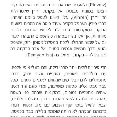
(
Plovdiv
) ולהעביר שם את יום הכיפורים. השכמנו קום
ויצאנו במונית מבנסקו אל
בקתת ויחרן
שלמרגלות
הר
ויחרן
(
Vihren
), עליו קיווינו לטפס ביומנו האחרון
בהרי פירין. הערפל הקריר שעוד כיסה את ההרים בשעות
הבוקר המוקדמות גרם לנו ללבוש שכבות בגדים
מיותרות, אך אלו נשרו במהרה כשהשמים התבהרו לעוד
יום של שמש. התחלנו ללכת במסלול מסומן ירוק, שטיפס
והגיע, דרך חמישה אגמים קטנים, אל עבר הבקתה בה
נלון בלילה –
בקתת דמיאניצה
(
Demyanitsa
).
הרי
פירין
תלולים יותר מהרי
רילה
, והם בעלי אופי אלפיני
עם בולדרים חשופים, מוקפים עשב ירוק, דרכו
מתפתלים להם יובלי מים שנקווים לאגמים קטנים. מכל
עבר ניבטו אלינו פסגות מושלגות, ומדי פעם עוד ראינו
שיחים מחטניים נמוכים, במקומות שבהם פני השטח
מאפשרים הגנה כלשהי מהרוח. בדרך פגשנו בולגרים,
שבאו לטייל בימי סוף השבוע עם מזג האוויר הנוח.
בזכותם הבקתה לא הייתה שוממה בלילה. כבר בכניסה,