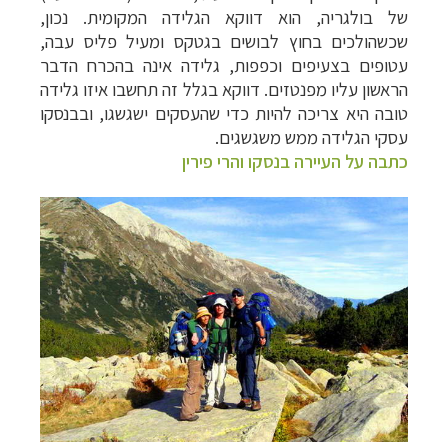
של בולגריה, הוא דווקא הגלידה המקומית. נכון,
שכשהולכים בחוץ לבושים בגטקס ומעיל פליס עבה,
עטופים בצעיפים וכפפות, גלידה אינה בהכרח הדבר
הראשון עליו מפנטזים. דווקא בגלל זה תחשבו איזו גלידה
טובה היא צריכה להיות כדי שהעסקים ישגשגו, ובבנסקו
עסקי הגלידה ממש משגשגים
.
כתבה על העיירה בנסקו והרי פירין
תכנון
טיולים למדינות אירופה
לחצו לרשימת היעדים »
תכנון
טיולים לצפון אמריקה
לחצו לרשימת היעדים »
קרוזים והפלגות נופש
לחצו לרשימת היעדים »