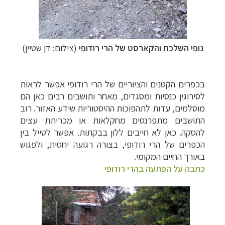
נופי השלכת והקארסט של הרי רודופי
(צילום: דן שטיין)
בכפרים הקטנים והציוריים של הרי רודופי אפשר לראות
לסירוגין כנסיות ומסגדים, מאחר ותושבים רבים כאן הם
מוסלמים, עדות לתהפוכות ההיסטוריות שידע האזור. רוב
התושבים מתפרנסים מחקלאות או מכריתת עצים
להסקה.
כאן לא חייבים ללון בבקתות. אפשר לטייל בין
הכפרים של הרי רודופי, בצורה רגועה יחסית, ולפגוש
באורך החיים המקומי.
כתבה על הפתעה בהרי רודופי