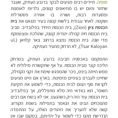
סופיה
.
תיירים רבים מגיעים לבקר ברובע העתיק, שעבר
שחזור והיום יש בו מוזיאונים קטנים, גלריות לאומנות
ומסעדות רבות, ושורה בו אווירה פסטורלית
ושקטה.
לאחר עבודת בלשות קטנה בעיר מצאנו את
בית
הכנסת
ציון
(
Zion
), בית הכנסת היחיד בפלובדיב. סביב
בית הכנסת חיה קהילה יהודית קטנה, שהולכת ומצטמקת
מדי שנה. בית הכנסת נמצא ברחוב צאר קלויאן (
ul.
Tsar Kaloyan
), לא הרחק מהעיר העתיקה.
התמקמנו באכסניה חביבה ברובע העתיק, במרחק
הליכה קצר מבית הכנסת. על אף שתקשורת מילולית לא
ממש הייתה בינינו, ניכר שהמפגש שימח את זקני הקהילה,
שחייכו לעברנו בעיניים מזמינות. בארץ אם היינו מגיעים
לקראת סוף הצום לבית הכנסת, כדי לשמוע את תקיעת
השופר, הוא בוודאי היה מלא מתפללים, אך בפלובדיב
בית הכנסת עוד היה ריק כשהגענו. אני לא בטוח אם רבים
מהנוכחים הבינו את הנאמר בתפילות בשפת הקודש.
קשה שלא להעריך את היהודים האלה, על ההתמדה
הנדרשת מהם כדי לשמור על יהדותם, במקום שבו אין