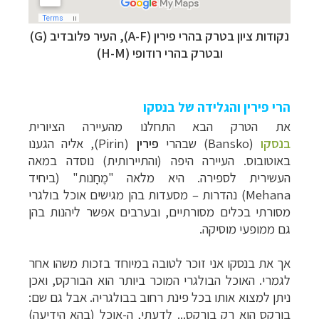
נקודות ציון בטרק בהרי פירין (A-F), העיר פלובדיב (G)
ובטרק בהרי רודופי (H-M)
הרי פירין והגלידה של בנסקו
את הטרק הבא התחלנו מהעיירה הציורית
בנסקו
(Bansko)
שבהרי
פירין
(
Pirin
), אליה הגענו
באוטובוס.
העיירה היפה (והתיירותית) נוסדה במאה
העשירית לספירה. היא מלאה "מֶחָנות" (ביחיד
Mehana
) נהדרות – מסעדות בהן מגישים אוכל בולגרי
מסורתי בכלים מסורתיים, ובערבים אפשר ליהנות בהן
גם ממופעי מוסיקה.
אך את בנסקו אני זוכר לטובה במיוחד בזכות משהו אחר
לגמרי. האוכל הבולגרי המוכר ביותר הוא הבורקס, ואכן
ניתן למצוא אותו בכל פינת רחוב בבולגריה. אבל גם שם:
בורקס הוא רק בורקס... לדעתי, ה-אוכל (בהא הידיעה)