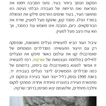
המקום הנמוך ביותר בעיר. נתוני הסביבה חסמו את
תכנון
טיולים לאמריקה הצפונית
לחצו לרשימת
המראות ואת הריחות של העבודה הבלתי נעימה הזו
היעדים »
מתושבי העיר, בעוד שהמים הזורמים סילקו את הפסולת
במורד הפלג. מסגד קטן, שהוקם מעל למעיין, שירת את
הבורסקאים. כיום, המבנה אינו משמש עוד כמסגד, אך
הוא עודו ניצב מעל למעיין.
עיבוד העור הביא לתעשיית נעליים משגשגת, שנפסקה
רק עם הייצור התעשייתי. הסנדלרים המומחים של
סאפרנבולו קנו את עולמם כאשר סיפקו את הנעליים
לחיילים במלחמת העצמאות של
טורקיה
. רמז לתעשייה
זו אפשר למצוא בסאפרנבולו גם בימינו, בדמותם של
כמה סנדלרים הממשיכים לייצר נעליים בעבודת יד.
בשנת 1990 נפסק כליל ייצור העור בעיירה ובמקום זה,
מתפארת העיירה בתוצרת מיוחדת אחרת: ממתקי לוקום
וחלבה מיוחדים, שלטעמם יצאו מוניטין ברחבי טורקיה.