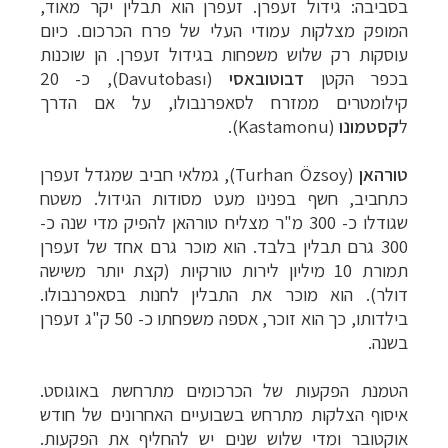
בסביבה: גידול זעפרן. זעפרן הוא תבלין יקר מאוד,
המופק מצלקות עמודי העלי של פרח הכרכום. כיום
עוסקות רק שלוש משפחות בגידול זעפרן. הן שוכנות
בכפר הקטן
דבוטובאסי
(Davutobası), כ- 20
קילומטרים ממזרח לסאפרנבולו, על אם הדרך
ל
קסטמונו
(Kastamonu).
טורהאן
(Turhan Özsoy), גמלאי חביב שמגדל זעפרן
כתחביב, חשף בפנינו מעט מסודות הגידול. משטח
שגודלו כ- 300 מ"ר מצליח טורהאן להפיק מדי שנה כ-
300 גרם תבלין בלבד. הוא מוכר גרם אחד של זעפרן
תמורת 10 מיליון לירות טורקיות (קצת יותר משישה
דולר). הוא מוכר את התבלין לחנות בסאפרנבולו.
בילדותו, כך הוא זוכר, אספה משפחתו כ- 50 ק"ג זעפרן
בשנה.
הטמנת הפקעות של הכרכומים מתרחשת באוגוסט.
איסוף הצלקות מתרחש בשבועיים האחרונים של חודש
אוקטובר ומדי שלוש שנים יש להחליף את הפקעות.