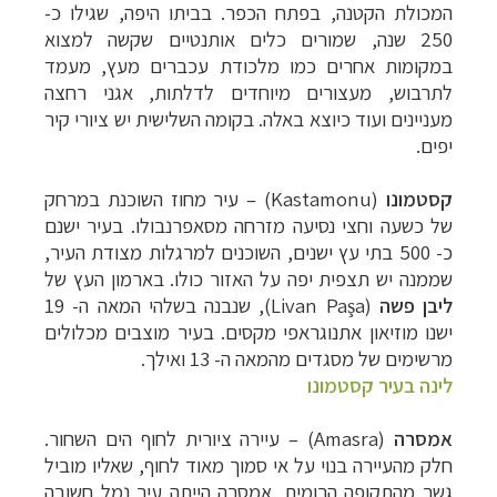
המכולת הקטנה, בפתח הכפר. בביתו היפה, שגילו כ-
250 שנה, שמורים כלים אותנטיים שקשה למצוא
במקומות אחרים כמו מלכודת עכברים מעץ, מעמד
לתרבוש, מעצורים מיוחדים לדלתות, אגני רחצה
מעניינים ועוד כיוצא באלה. בקומה השלישית יש ציורי קיר
יפים.
קסטמונו
(Kastamonu) – עיר מחוז השוכנת במרחק
של כשעה וחצי נסיעה מזרחה מסאפרנבולו. בעיר ישנם
כ- 500 בתי עץ ישנים, השוכנים למרגלות מצודת העיר,
שממנה יש תצפית יפה על האזור כולו. בארמון העץ של
ליבן פשה
(Livan Paşa), שנבנה בשלהי המאה ה- 19
ישנו מוזיאון אתנוגראפי מקסים. בעיר מוצבים מכלולים
מרשימים של מסגדים מהמאה ה- 13 ואילך.
לינה בעיר קסטמונו
אמסרה
(Amasra) – עיירה ציורית לחוף הים השחור.
חלק מהעיירה בנוי על אי סמוך מאוד לחוף, שאליו מוביל
גשר מהתקופה הרומית. אמסרה הייתה עיר נמל חשובה