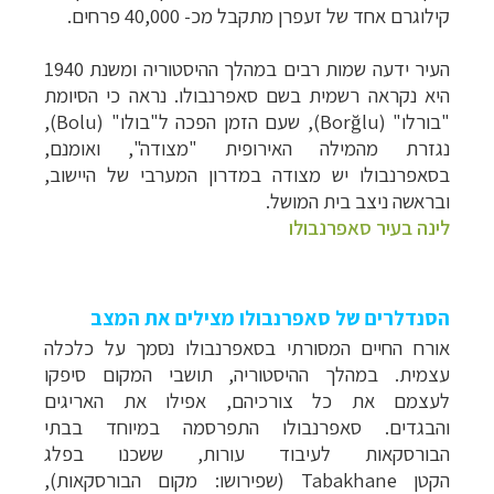
קילוגרם אחד של זעפרן מתקבל מכ- 40,000 פרחים.
העיר ידעה שמות רבים במהלך ההיסטוריה ומשנת 1940
היא נקראה רשמית בשם סאפרנבולו. נראה כי הסיומת
"בורלו" (Borğlu), שעם הזמן הפכה ל"בולו" (Bolu),
נגזרת מהמילה האירופית "מצודה", ואומנם,
בסאפרנבולו יש מצודה במדרון המערבי של היישוב,
ובראשה ניצב בית המושל.
לינה בעיר סאפרנבולו
הסנדלרים של סאפרנבולו מצילים את המצב
אורח החיים המסורתי בסאפרנבולו נסמך על כלכלה
עצמית. במהלך ההיסטוריה, תושבי המקום סיפקו
לעצמם את כל צורכיהם, אפילו את האריגים
קרוזים והפלגות נופש
לחצו לרשימת היעדים »
והבגדים. סאפרנבולו התפרסמה במיוחד בבתי
הבורסקאות לעיבוד עורות, ששכנו בפלג
תכנון טיולים למדינות אירופה
לחצו לרשימת היעדים
הקטן Tabakhane (שפירושו: מקום הבורסקאות),
»