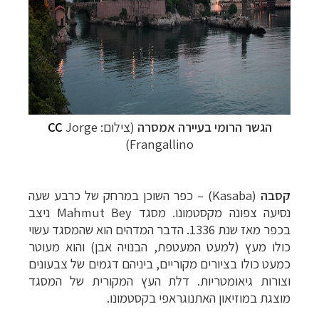
הגשר הרומי בעיירה אמסרה
(צילום:
Jorge
CC
Frangallino)
קסבה
(Kasaba) – כפר השוכן במרחק של כרבע שעה
נסיעה צפונה מקסטמונו. מסגד Mahmut Bey ניצב
בכפר מאז שנת 1336. הדבר המדהים הוא שהמסגד עשוי
כולו מעץ (למעט המעטפת, הבנויה אבן) והוא מעוטר
כמעט כולו בציורים מקוריים, ביניהם דגמים של צבעונים
וצורות גיאומטריות. דלת העץ המקורית של המסגד
מוצגת במוזיאון האתנוגראפי בקסטמונו.