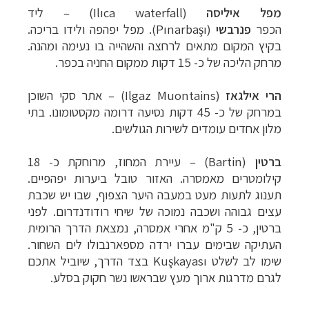
מפל איליסה
(Ilıca waterfall) – ליד
הכפר
פנרבשי
(Pınarbaşı). מפל יפהפה ולידו בריכה.
בקיץ המקום מתאים לרחצה והשהייה בו נעימה ומהנה.
מרחק הליכה של כ- 15 דקות ממקום החניה בכפר.
הרי אילגאז
(Ilgaz Muontains) – אתר סקי השוכן
במרחק של כ- 45 דקות נסיעה דרומה מקסטומונו. בתי
מלון אחדים עומדים לשירות הגולשים.
ברטין
(Bartin) – עיירת המחוז, מרוחקת כ- 18
קילומטרים מאמסרה. האזור טובל ביערות יפהפיים.
תענוג לתעות מעט במעבה היער הצפוף, שבו יש שכבת
עצים גבוהה ושכבה נמוכה של שיחי רודודנדרום. לפני
ברטין, כ- 5 ק"מ אחרי אמסרה, נמצאת הדרך הרומית
העתיקה שבימים עברו ירדה מספארנבולו לים השחור.
שימו לב לשלט Kuşkayası בצד הדרך, שיוביל אתכם
לגרם מדרגות ארוך מעץ שבראשו נשר חקוק בסלע.