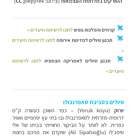
הטורקים במלחמת העצמאות
(צילום:
joepyrek)
CC
טיולים בסביבת סאפרנבולו
יורוק
(Yörük köyü) – כפר השוכן כעשרה ק"מ
דרומית-מזרחית לסאפרנבולו ובו בתי עץ יפהפיים ואוויר
כפרית. לא לוותר על הביקור החווייתי בביתו של אלי
סיפג'לו (Ali Sipahioğlu) שיקדם את פניכם בחנות