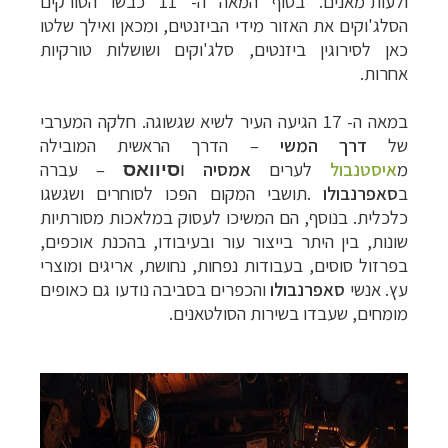
ולעות'מאנים.
בסוף המאה ה- 11 כבשו הטורקים
הסלג'וקים את האזור מידי הביזנטים, ומכאן ואילך שלטו
כאן לסירוגין ביזנטים, סלג'וקים ושושלות טורקיות
אחרות
.
במאה ה- 17 הגיעה העיר לשיא שגשוגה. חלקה המערבי
של
דרך המשי
–
הדרך הראשית המובילה
מ
איסטנבול
לערים
אמסיה
–
עברה
ו
סיוואס
ב
סאפרנבולו
.
תושבי המקום הפכו לסוחרים ושגשגו
כלכלית. בנוסף, הם המשיכו לעסוק במלאכות מסורתיות
שונות, בין היתר בייצור עור ובעיבודו, בהכנת אוכפים,
בפרזול סוסים, בעבודות נפחות, נחושת, אריגים ומוצרי
עץ. אנשי
סאפרנבולו
והכפרים בסביבה נודעו גם כאופים
מומחים, שעבדו בשירות הסולטאנים
.