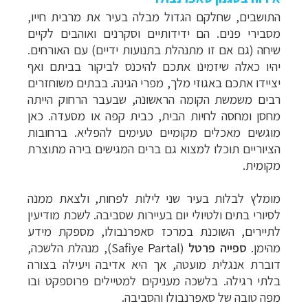
התושבים, שחלקם הגדול מבלה בעיר את מרבית חייו,
מסבירי פנים. הם ידידותיים וסקרנים ואוהבים לקיים
שיחה (גם אם זו מתנהלת בתנועות ידיים) עם האורחים.
יהיו כאלה שיזמינו אתכם להיכנס לביקור בביתם ואף
יציידו אתכם באגוזי מלך, מפרי הגינה. בבתים משוחזרים
רבים משמשת הקומה הראשונה, שבעבר הרחוק הייתה
מחסן ומחסה לחיות הבית, כבית קפה או מסעדה. כאן
מוגשים מאכלים מקומיים טעימים להפליא. ברחובות
הציוריים תוכלו למצוא גם ברים המגישים בירה מתוצרת
מקומית.
מומלץ לבלות בעיר שני לילות לפחות, ולצאת ממנה
לסיורי בתים ולטיולי יום בעיירות שסביבה. לשכת מודיעין
לתיירים, השוכנת במרכז סאפרנבולו, מספקת מידע
מהימן.
ספייה פרטל
(Safiye Partal), מנהלת הלשכה,
דוברת אנגלית מועטה, אך היא אדיבה ויעילה בצורה
בלתי רגילה. בלשכה מעניקים למטיילים פרוספקט ובו
מפה טובה של סאפרנבולו והסביבה.