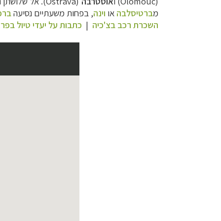
(
Olomouc
) ו
אוסטרבה
(
Ostrava
). אל שלושתן נו
מ
ברטיסלבה
או
וינה
, בפחות משעתיים נסיעה
ברכ
השכרת רכב בצ'כיה
|
כתבות על יעדי טיול בפר