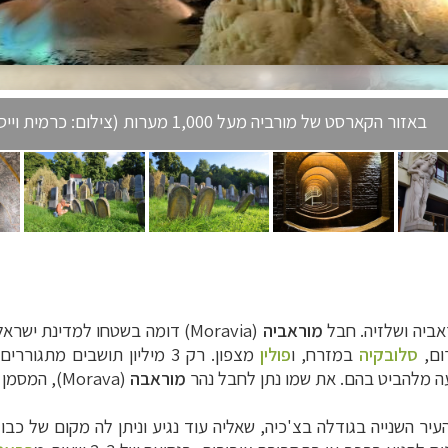
באזור הקארסט של מורביה מעל 1,000 מערות (צילום: כרמית וייס)
אביה ושלזיה. חבל
מוראביה
(
Moravia
)
ם,
סלובקיה
במזרח, ו
פולין
עה מלהביט בהם. את שמו נתן לחבל נהר
מוראבה
(
Morava
), המסמן 
העיר השנייה בגודלה בצ'כיה, שאליה עוד נגיע וניתן לה מקום של כב