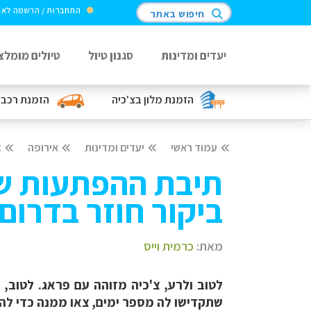
התחברות / הרשמה לא
חיפוש באתר
יעדים ומדינות
סגנון טיול
טיולים מומלצ
הזמנת מלון
בצ'כיה
הזמנת רכב
עמוד ראשי
יעדים ומדינות
אירופה
צ
תיבת ההפתעות של
ביקור חוזר בדרום 
מאת:
כרמית וייס
לטוב ולרע, צ'כיה מזוהה עם פראג. לטוב, כ
שתקדישו לה מספר ימים, צאו ממנה כדי להכי