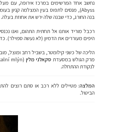
נחשב אחד המרשימים במרכז אירופה, עם מעל 1,000 מערות, שחמש מתוכן פתוחות למבקרים. נפעמים אנו עומדים בנקודת התצפית מ
Abyss
בנה החורג, כדי שבנה שלה ירש את אחוזת בעלה. 
רכבל מוריד אותנו אל תחתית התהום, ואנו נכנס
היפים מעוררים את הדמיון (לא נעשה ספוילר). כ
הליכה של כשני קילומטר, בשביל רחב ומוצל, מוב
מרק הגולש במסעדת
סקאלני מלין
(
kalní mlýn
לנקודת ההתחלה.
המלצה:
מטיילים ללא רכב או סתם רוצים להת
הביטול.