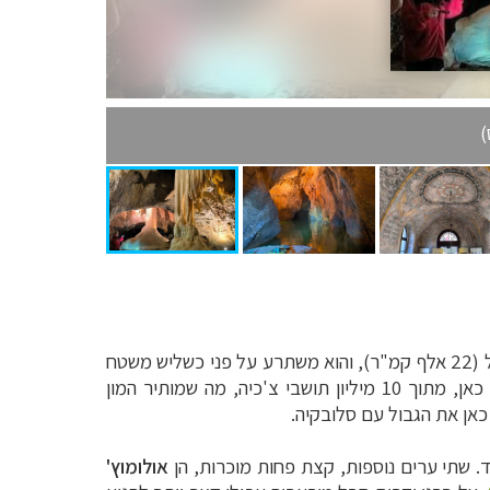
דומה בשטחו למדינת ישראל (22 אלף קמ"ר), והוא משתרע על פני כשליש משטח
מצפון. רק 3 מיליון תושבים מתגוררים כאן, מתוך 10 מיליון תושבי צ'כיה, מה שמותיר המון
כאן את הגבול עם סלובקיה.
וד. שתי ערים נוספות, קצת פחות מוכרות, הן
אולומוץ'