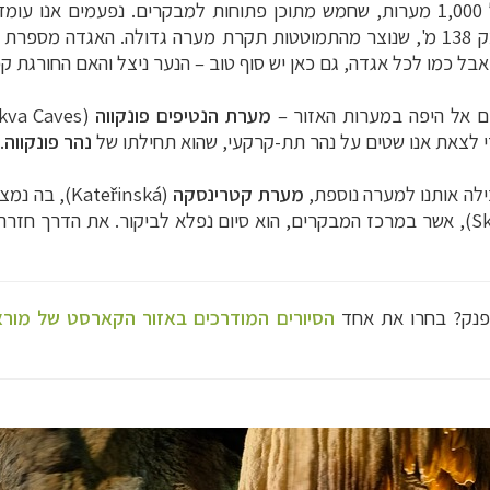
על
), מנסים לתפוס בעין המצלמה קניון בעומק 138 מ', שנוצר מהתמוטטות תקרת מערה 
אבל כמו לכל אגדה, גם כאן יש סוף טוב – הנער ניצל והאם החורגת 
ים אל היפה במערות האזור
–
מערת הנטיפים פונקווה
(
kva Caves
די לצאת אנו שטים על נהר תת-קרקעי, שהוא תחילתו של
נהר פונקווה
.
ילה אותנו למערה נוספת,
מערת קטרינסקה
(
Kateřinská
), בה נמצ
S
), אשר במרכז המבקרים, הוא סיום נפלא לביקור. את הדרך חזר
פנק? בחרו את אחד
הסיורים המודרכים באזור הקארסט של מורא