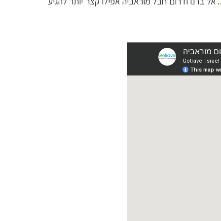
. אל ברנו ודרום חבל מוראביה אפילו קצר יותר להגיע