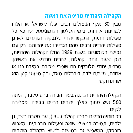
הקהילה היהודית מרימה את ראשה
מבין 30 אלף הניצולים רבים עלו לישראל או היגרו
למדינות אחרות. בימי השלטון הקומוניסטי, שדיכא כל
פעילות דתית, התקשו יהודי סלובקיה הנותרים לארגן
פעילות יהודית ורבים מהם הסתירו את יהדותם. רק עם
נפילת הקומוניזם בשנת 1989 החלו הקהילות היהודיות,
היכן שעוד נותרו קהילות, להרים מחדש את ראשיהן.
מרבית יהודי סלובקיה הם שומרי מסורת במידה כזו או
אחרת, גישתם לדת ליברלית מאד, ורק מיעוט קטן הוא
אורתודוקסי.
הקהילה היהודית הקטנה בעיר הבירה
ברטיסלבה
, המונה
580 איש מתוך כאלף יהודים החיים בבירה, מצליחה
לקיים
בכוחותיה הדלים מרכז קהילה (
JCC
), עם מטבח כשר, גן
ילדים, תמיכה בניצולי שואה ופעילות תרבותית. מארוש
בורסקי, המשמש גם כמישנה לנשיא הקהילה היהודית