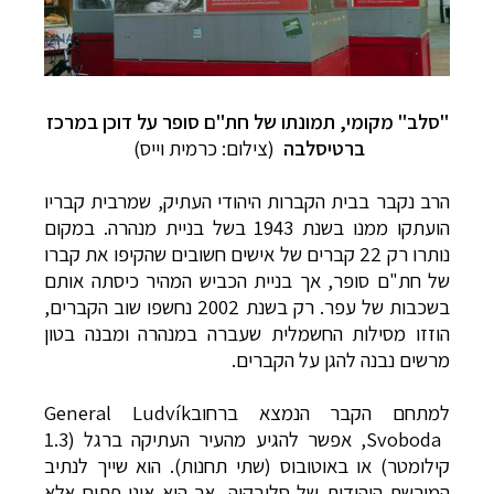
"סלב" מקומי, תמונתו של
חת"ם סופר על דוכן במרכז
ברטיסלבה
(צילום: כרמית וייס)
הרב נקבר בבית הקברות היהודי העתיק, שמרבית קבריו
הועתקו ממנו בשנת 1943 בשל בניית מנהרה. במקום
נותרו רק 22 קברים של אישים חשובים שהקיפו את קברו
של חת"ם סופר, אך בניית הכביש המהיר כיסתה אותם
בשכבות של עפר. רק בשנת 2002 נחשפו שוב הקברים,
הוזזו מסילות החשמלית שעברה במנהרה ומבנה בטון
מרשים נבנה להגן על הקברים.
למתחם הקבר הנמצא ברחוב
General Ludvík
Svoboda
, אפשר להגיע מהעיר העתיקה ברגל (1.3
קילומטר) או באוטובוס (שתי תחנות). הוא שייך לנתיב
המורשת היהודית של סלובקיה, אך הוא אינו פתוח אלא