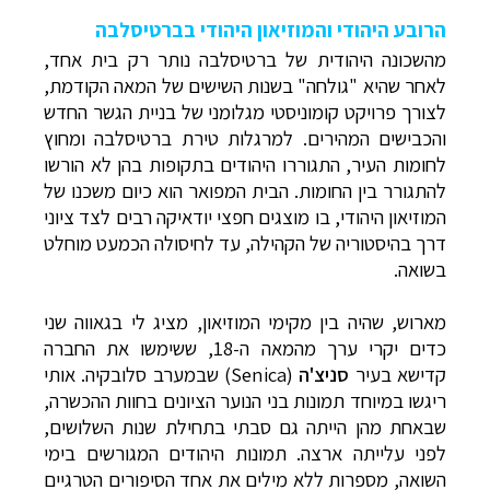
הרובע היהודי והמוזיאון היהודי בברטיסלבה
מהשכונה היהודית של ברטיסלבה נותר רק בית אחד,
לאחר שהיא "גולחה" בשנות השישים של המאה הקודמת,
לצורך פרויקט קומוניסטי מגלומני של בניית הגשר החדש
והכבישים המהירים. למרגלות טירת ברטיסלבה ומחוץ
לחומות העיר, התגוררו היהודים בתקופות בהן לא הורשו
להתגורר בין החומות. הבית המפואר הוא כיום משכנו של
המוזיאון היהודי, בו מוצגים חפצי יודאיקה רבים לצד ציוני
דרך בהיסטוריה של הקהילה, עד לחיסולה הכמעט מוחלט
בשואה.
מארוש, שהיה בין מקימי המוזיאון, מציג לי בגאווה שני
כדים יקרי ערך מהמאה ה-18, ששימשו את החברה
קדישא בעיר
סניצ'ה
(
Senica
) שבמערב סלובקיה. אותי
ריגשו במיוחד תמונות בני הנוער הציונים בחוות ההכשרה,
שבאחת מהן הייתה גם סבתי בתחילת שנות השלושים,
לפני עלייתה ארצה. תמונות היהודים המגורשים בימי
השואה, מספרות ללא מילים את אחד הסיפורים הטרגיים