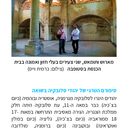
מארוש ותומאש, שני צעירים בעלי חזון ואמונה בבית
הכנסת בסטופבה
(צילום: כרמית וייס)
סיפורם הטרגי של יהודי סלובקיה בשואה
יהודים היגרו לסלובקיה מגרמניה, אוסטריה ובוהמיה (כיום
בצ'כיה) כבר במאה ה-11, עת סלובקיה היתה חלק
ממלכת הונגריה. הגירה מאסיבית התרחשה במאות 17-
18 ממוראביה (כיום בצ'כיה), גליציה (כיום בפולין
ואוקראינה) ובוקובינה (כיום ברומניה, מולדובה