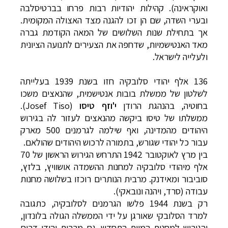
ואוקראינה). קהילות יהודיות רבות פרחו בברטיסלבה
ובערי השדה, שם הן זכו להגנה מצד האצולה המקומית.
אך בתחילת שנות השלושים של המאה הקודמת גברה
מאד האנטישמיות, שדחפה את הצעירים לתנועה הציונית
ולעלייה לישראל.
136 אלף יהודי סלובקיה חזו בשנת 1939 בעלייתה
לשלטון של ממשלת בובות אנטישמית, שהנאצים משכו
בחוטיה, בהנהגת הרודן
י'וזף טיסו
(
Josef Tiso
).
ממשלתו של טיסו ביקשה מהנאצים לעזור לה בגירוש
היהודים מהמדינה, ואף שילמה לגרמנים 500 מארק
עבור כל יהודי שגורש, בתמורה לרכוש היהודים שהולאם.
בין מרץ לאוקטובר 1942 התרחש הגירוש הראשון של 70
אלף מיהודי סלובקיה למחנות ההשמדה אושוויץ, בלזץ,
סוביבור ומאידנק. מרבית הנותרים רוכזו בשלושה מחנות
עבודה (סרד, ויהנה ונובאקי).
רק בשנת 1944 פלשו הגרמנים לסלובקיה, כתגובה
למרד הסלובקי שאורגן על ידי הממשלה הגולה בלונדון,
והגירוש למחנות המוות התחדש. גם מרבית יהודי דרום