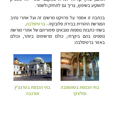
להשקיע בשיפוץ, צריך גם לתחזק ולשמר.
בכתבה זו אספר על פרויקט מרשים זה ועל אתרי נתיב
המורשת היהודית בבירת סלובקיה -
ברטיסלבה
.
בשתי כתבות נוספות מובאים סיפוריהם של אתרי מורשת
קרוזים והפלגות נופש
לחצו לרשימת היעדים »
נוספים בהם ביקרתי, כולם מרשימים ביותר, וכולם
באזור ברטיסלבה:
תכנון טיולים למדינות אירופה
לחצו לרשימת היעדים
»
תכנון
טיולים לאמריקה הצפונית
לחצו לרשימת
היעדים »
בתי הכנסת בסוטופבה
בתי הכנסת בטרנצ'ין
ומלצקי
וטרנבה