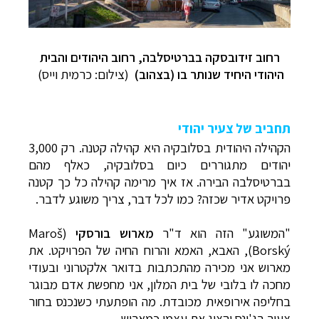
רחוב זידובסקה בברטיסלבה, רחוב היהודים והבית
היהודי היחיד שנותר בו (בצהוב)
(צילום: כרמית וייס)
תחביב של צעיר יהודי
הקהילה היהודית בסלובקיה היא קהילה קטנה. רק 3,000
יהודים מתגוררים כיום בסלובקיה, כאלף מהם
בברטיסלבה הבירה. אז איך מרימה קהילה כל כך קטנה
פרויקט אדיר שכזה? כמו לכל דבר, צריך משוגע לדבר.
"המשוגע" הזה הוא ד"ר
מארוש בורסקי
(
Maroš
Borský
), האבא, האמא והרוח החיה של הפרויקט. את
מארוש אני מכירה מהתכתבות בדואר אלקטרוני ובעודי
מחכה לו בלובי של בית המלון, אני מחפשת אדם מבוגר
בחליפה אירופאית מכובדת. מה הופתעתי כשנכנס בחור
צעיר בג'ינס והציג את עצמו כמארוש.