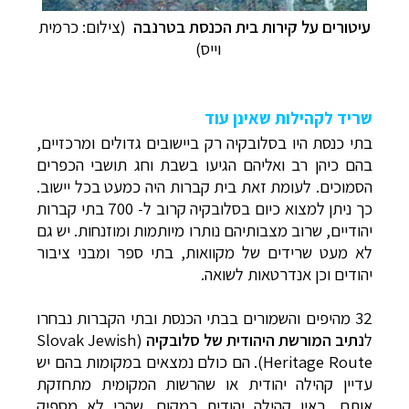
עיטורים על קירות בית הכנסת בטרנבה
(צילום: כרמית
וייס)
שריד לקהילות שאינן עוד
בתי כנסת היו
בסלובקיה
רק ביישובים גדולים ומרכזיים,
בהם כיהן רב ואליהם הגיעו בשבת וחג תושבי הכפרים
הסמוכים. לעומת זאת בית קברות היה כמעט בכל יישוב.
כך ניתן למצוא כיום בסלובקיה קרוב ל- 700 בתי קברות
יהודיים, שרוב מצבותיהם נותרו מיותמות ומוזנחות. יש גם
לא מעט שרידים של מקוואות, בתי ספר ומבני ציבור
יהודים וכן אנדרטאות לשואה.
32 מהיפים והשמורים בבתי הכנסת ובתי הקברות נבחרו
ל
נתיב המורשת היהודית של סלובקיה
(
Slovak Jewish
Heritage Route
). הם כולם נמצאים במקומות בהם יש
עדיין קהילה יהודית או שהרשות המקומית מתחזקת
אותם, באין קהילה יהודית במקום. שהרי לא מספיק