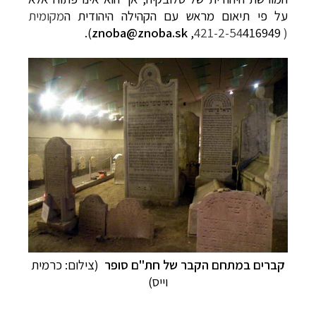
על פי תיאום מראש עם הקהילה היהודית ה
מקומית
).
znoba@znoba.sk
416949,
( 421-2-54
קרוזים והפלגות נופש
לחצו לרשימת היעדים »
תכנון טיולים למדינות אירופה
לחצו לרשימת היעדים
»
תכנון
טיולים לאמריקה הצפונית
לחצו לרשימת
היעדים »
קברים במתחם הקבר של
חת"ם סופר
(צילום: כרמית
וייס)