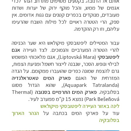
אותם אל הדנובה. בקטעים מסוימים מתרחב הנהר לכדי
אגמים של ממש, והכל מוקף ירוק של יערות ושדות
מעובדים, מנוקדים בכפרים קטנים עם גגות אדומים. אין
ספק, הרי הטטרה ראויים לכל מילות השבח שהרעיפו
עליהם, וזו רק ההקדמה.
עבור המטיילים ליפטובסקי מיקולאש היא שער הכניסה
להרי הטטרה המערביים והנמוכים. לצד העיירה
אגם
ליפטובסקי
(
Liptovská Mara
), אגם מלאכותי המשמש
לבילוי ונופש. הסכר, שנבנה לייצור חשמל ומניעת הצפות,
גרם להצפת שמונה כפרים שהועברו ממקומם. על הגדה
המזרחית של האגם
פארק המים טאטראלנדיה
(
Aquapark Tatralanda
), שהוא הגדול מסוגו
בסלובקיה.
פארק המים התרמיים בסנובה
(
Thermal
Park Bešeňová
) נמצא 15 ק"מ ממערב לעיר.
לינה באזור העיירה ליפטובסקי מיקולאש
עוד על פארקי המים בכתבה על
הנהר הארוך
בסלובקיה