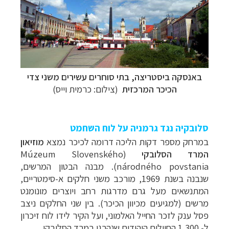
באנסקה ביסטריצה, בתי סוחרים עשירים משני צדי
הכיכר המרכזית
(צילום: כרמית וייס)
סלובקיה נגד גרמניה על לוח השחמט
במרחק מספר דקות הליכה דרומה לכיכר נמצא
מוזיאון
המרד הסלובקי
(
Múzeum Slovenského
národného povstania
). מבנה הבטון המרשים,
שנבנה בשנת 1969, מורכב משני חלקים א-סימטריים,
המתנשאים מעל גרם מדרגות רחב ויוצרים מונומנט
מרשים (למגיעים מכיוון הכיכר). בין שני החלקים ניצב
פסל ענק לזכר החייל האלמוני, ועל הקיר לידו לוח זיכרון
ל- 1,300 החיילים היהודים שנהרגו במרד הסלובקי.