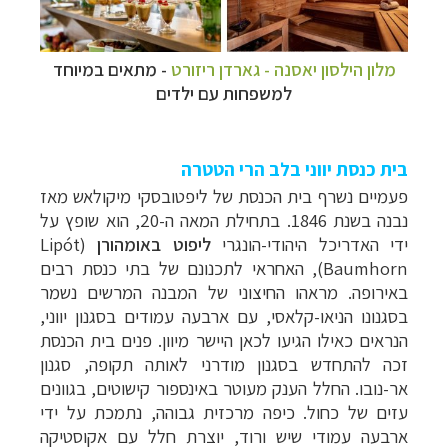
מלון הילסון יאסנה - גארדן ריזורט
- מתאים במיוחד
למשפחות עם ילדים
בית כנסת יווני בלב הרי הטטרה
פעמיים נשרף בית הכנסת של ליפטובסקי מיקולאש מאז
נבנה בשנת 1846. בתחילת המאה ה-20, הוא שופץ על
ידי האדריכל היהודי-הונגרי
ליפוט באומהורן
(
Lipót
Baumhorn
), האחראי לתכנונם של בתי כנסת רבים
באירופה. מראהו החיצוני של המבנה המרשים נשמר
בסגנונו הניאו-קלאסי, עם ארבעה עמודים בסגנון יווני,
הנראים כאילו הגיעו לכאן היישר מיוון. פנים בית הכנסת
קרוזים והפלגות נופש
לחצו לרשימת היעדים »
זכה להתחדש בסגנון מודרני לאותה תקופה, סגנון
אר-נובו. החלל הענק מעוטר באינספור קישוטים, בגוונים
תכנון טיולים למדינות אירופה
לחצו לרשימת היעדים
עזים של כחול. כיפה מרכזית גבוהה, נתמכת על ידי
»
ארבעה עמודי שיש ורוד, יוצרת חלל עם אקוסטיקה
תכנון
טיולים לאמריקה הצפונית
לחצו לרשימת