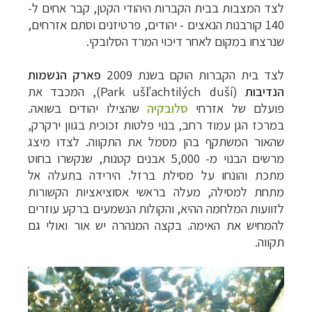
לצד המצבות בבית הקברות היהודי הקטן, קבר אחים ל-
140 קורבנות הנאצים - יהודים, פרטיזנים וסתם אזרחים,
שנרצחו במקום לאחר דיכוי המרד הסלובקי.
לצד בית הקברות הוקם בשנת 2009
פארק הנשמות
הנדיבות
(
Park ušľachtilých duší
), המכבד את
פועלם של אזרחי
סלובקיה
שהצילו יהודים בשואה.
במרכז הגן עמוד רחב, בנוי פלטות זכוכית בגוון ירקרק,
שהאור המשתקף בהן מסמל את התקווה. לצדו מיצג
מרשים הבנוי מ- 5,000 אבנים קטנות, שנקשרו בחוט
מתכת והונחו על מסילת ברזל. הירידה בתעלה אל
מתחת למסילה, מעלה בראשי אסוציאציות הקשורות
לזוועות המלחמה ההיא, והקולות הנשמעים ברקע עוזרים
להמחיש את האימה. בקצה המנהרה יש אור ואולי גם
תקווה.