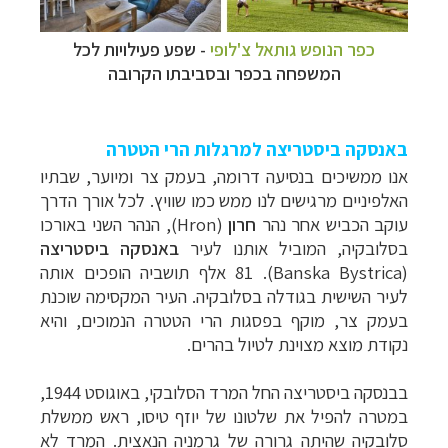
כפר הנופש גותאל צ'לופי
- שפע פעילויות לכל
המשפחה בכפר ובסביבתו הקרובה
באנסקה ביסטריצה למרגלות הרי הטטרה
אנו ממשיכים בנסיעה דרומה, בעמק צר ומיוער, שבתיו
האלפיניים מרגישים לנו ממש כמו שוויץ. לכל אורך הדרך
עוקב הכביש אחר נהר
חרון
(
Hron
), הנהר השני באורכו
בסלובקיה, המוביל אותנו לעיר
באנסקה ביסטריצה
(
Banska Bystrica
). 81 אלף תושביה הופכים אותה
לעיר השישית בגודלה בסלובקיה. העיר המקסימה שוכנת
בעמק צר, מוקף בפסגות הרי הטטרה הנמוכים, והיא
נקודת מוצא מצוינת לטיול בהרים.
בבנסקה ביסטריצה החל המרד הסלובקי, באוגוסט 1944,
במטרה להפיל את שלטונו של יוזף טיסו, ראש ממשלת
סלובקיה שהיתה גרורה של גרמניה הנאצית. המרד לא