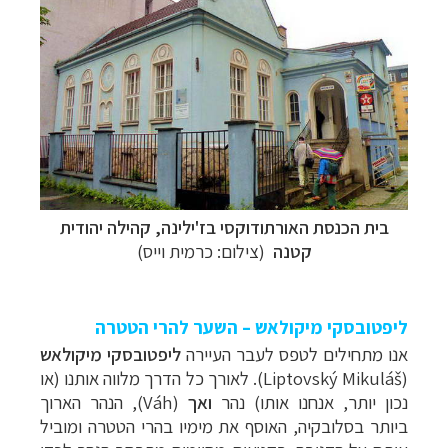
בית הכנסת האורתודוקסי בז'ילינה, קהילה יהודית
קטנה
(צילום: כרמית וייס)
ליפטובסקי מיקולאש – השער להרי הטטרה
אנו מתחילים לטפס לעבר העיירה
ליפטובסקי מיקולאש
(
Liptovský Mikuláš
). לאורך כל הדרך מלווה אותנו (או
נכון יותר, אנחנו אותו) נהר
ואך
(
Váh
), הנהר הארוך
ביותר בסלובקיה, האוסף את מימיו בהרי הטטרה ומוביל