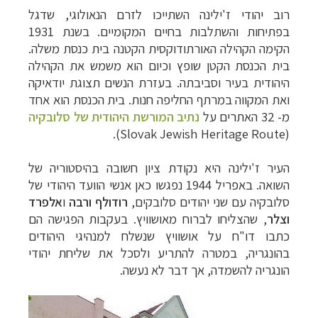
רוב יהודי ז'ילינה השתייכו לזרם הנאולוגי, שדגל
בפתיחות והשתלבות בחיים המקומיים. בשנת 1931
הקימה הקהילה האורתודוקסית הקטנה בית כנסת משלה.
בית הכנסת הקטן שופץ וכיום הוא משמש את הקהילה
היהודית בעיר וסביבתה. בעזרת הנשים תצוגת יודאיקה
ואת המקווה במרתף החליפה חנות. בית הכנסת הוא אחד
מ- 32 האתרים על
נתיב המורשת היהודית של סלובקיה
).
Slovak Jewish Heritage Route
(
העיר ז'ילינה היא נקודת ציון חשובה בהיסטוריה של
השואה. באפריל 1944 נפגשו כאן אנשי הוועד היהודי של
סלובקיה עם שני יהודים סלובקים,
רודולף ורבה
ו
אלפרד
וצלר
, שהצליחו לברוח מאושוויץ. בעקבות הפגישה הם
כתבו דו"ח על אושוויץ שנשלח למנהיגי היהודים
בהונגריה, במטרה להתריע ולסכל את שליחת יהודי
הונגריה להשמדה, אך דבר לא נעשה.