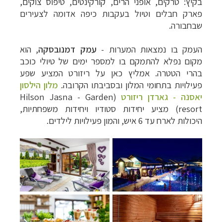
בקיץ: טרקים, אופני הרים, קורקינטים, טיפוס צוקים,
פארק חבלים וטיול בעקבות כיפה אדומה לצעירים
שבחבורה.
העמק בו נמצאות המערות -
עמק דמנובסקה
, הוא
מקום נפלא להתמקם בו למספר ימים של טיולי כוכב
בהרי הטטרה. אמליץ כאן על ריזורט המציע שפע
פעילויות בתחומי המלון ובסביבתו הקרובה.
מלון הילסון
יאסנה - גארדן ריזורט
(Hilson Jasna - Garden
resort) מציע יחידות סטודיו ויחידות משפחתיות,
היכולות לארח עד 6 איש, והמון פעילויות לילדים.