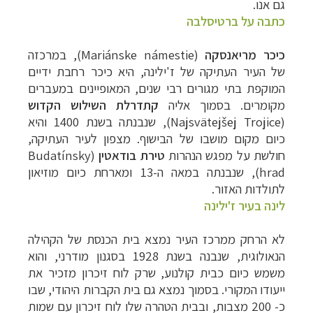
גם אנו.
כתבה על ברטיסלבה
כיכר מריאנסקה
(
Mariánske námestie
), במרכזה
של העיר העתיקה של ז'ילינה, היא כיכר רחבת ידיים
המוקפת בתי מגורים רבי שנים, המאופיינים במעברים
מקומרים. בסמוך אליה
קתדרלת השילוש הקדוש
(
Najsvätejšej Trojice
), שנבנתה בשנת 1400 והיא
כיום מקום מושבו של הבישוף. מצפון לעיר העתיקה,
חולשת על מפגש הנהרות
טירת בודאטין
(
Budatínsky
hrad
), שנבנתה במאה ה-13 ומארחת כיום מוזיאון
לתולדות האזור.
לינה בעיר ז'ילינה
לא הרחק ממרכז העיר נמצא בית הכנסת של הקהילה
הנאולוגית, שנבנה בשנת 1928 בסגנון מודרני, והוא
משמש כיום כבית קולנוע, שרק לוח זיכרון מזכיר את
ייעודו המקורי. בסמוך נמצא גם בית הקברות היהודי, שבו
כ- 200 מצבות, ובבית הטהרה שלו לוח זיכרון עם שמות