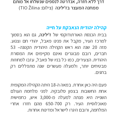
דרך ללא חזרה, אנדרטה לנספים שנשלחו אל מותם
ממחנה המעצר בז'ילינה
(צילום:
TIO Žilina
)
קהילה יהודית הנאבקת על חייה
בבית הכנסת האורתודוקסי של
ז'ילינה
, גם הוא בסמוך
למרכז העיר, מקבל את פנינו פאבל, יהודי חם וצנוע.
מזה 20 שנה הוא ראש הקהילה היהודית הקטנה– 53
חברים, רובם מבוגרים ואינם מקיימים את המסורת
היהודית. הצעירים, כמו כל בניו של פאבל, עזבו למחוזות
מבטיחים יותר, ולמעלה מעשרים שנה מתפללים רק
בחגים.
פעם היה כאן אחרת. במאה ה-18 היתה הקהילה המקומית
אחת החשובות בצפון סלובקיה. לפני מלחמת העולם
השנייה היא מנתה למעלה מ-3,000 איש, כחמישית
מאוכלוסיית העיר. רק 650-700 מהם חזרו אחרי
המלחמה, ורובם היגרו לישראל ומדינות אחרות.