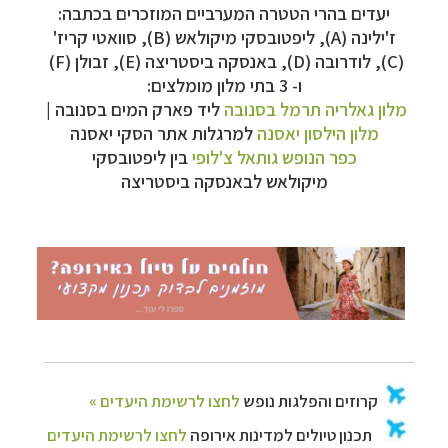
יעדים בהרי הטטרה המערביים המוזכרים בכתבה:
ז'ילינה (
A
), ליפטובסקי מיקולאש (
B
), סוואטי קריז'
קרוזים והפלגות נופש
לחצו לרשימת היעדים »
(
C
),
לודרובה (
D
), באנסקה ביסטריצה (
E
), זבולן (
F
)
תכנון טיולים למדינות אירופה
לחצו לרשימת היעדים
ו- 3 בתי מלון מומלצים:
»
מלון גאלריה תרמל בסנובה
ליד פארק המים בסנובה |
תכנון
טיולים לאמריקה הצפונית
לחצו לרשימת
מלון הילסון יאסנה
למרגלות אתר הסקי יאסנה
היעדים »
כפר הנופש גותאל צ'לופי
בין ליפטובסקי
מיקולאש לבאנסקה ביסטריצה