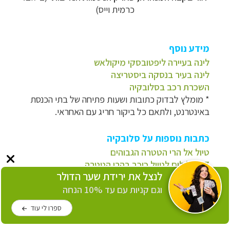
כרמית וייס)
מידע נוסף
לינה בעיירה ליפטובסקי מיקולאש
לינה בעיר בנסקה ביסטריצה
השכרת רכב בסלובקיה
* מומלץ לבדוק כתובות ושעות פתיחה של בתי הכנסת
באינטרנט, ולתאם כל ביקור חריג עם האחראי.
כתבות נוספות על סלובקיה
טיול אל הרי הטטרה הגבוהים
7 מסלולים לטיול כוכב בהרי הטטרה
לנצל את ירידת שער הדולר
קושיצה - בירת מזרח סלובקיה
טיול משפחתי בגן העדן הסלובקי
וגם קניות עם עד 10% הנחה
ברטיסלבה על הדנובה
ספרו לי עוד