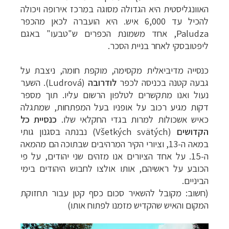
האוונגליסטית היא הגדולה מסוגה במרכז אירופה ויכולה
להכיל עד 6,000 איש. היא הועברה לכאן מהכפר
Paludza
, אחד משמונת הכפרים ש"טבעו" באגם
ליפטובסקי לאחר בניית הסכר.
כנסייה מדיביאלית מקסימה, מוקפת חומה, ניצבת על
גבעה קטנה בכניסה לכפר
לודרובה
(
Ludrová
). השער
נעול ואנו מתקשרים לטלפון הרשום עליו. תוך מספר
דקות מגיע רכוב על אופניו בעל המפתחות, שמתגלה
כאיש אשכולות למרות בגדי החקלאי שלו.
כנסיית כל
הקדושים
(
Všetkých svätých
) נבנתה בסגנון גותי
במאה ה-13, וציורי הקיר המרהיבים שבתוכה הם מהמאה
ה-15. על אחד הציורים אנו מזהים שני יהודים, על פי
הכובע על ראשיהם, אותו אולצו לחבוש היהודים בימי
הביניים.
(חשוב: מקובל להשאיר סכום כסף קטן עבור תחזוקת
המקום והאיש שהקדיש מזמנו לפתוח אותו)