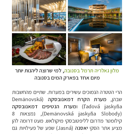
מלון גאלריה תרמל בסנובה
, למי שרוצה ליהנות יותר
מיום אחד בפארק המים בסנובה
הרי הטטרה הנמוכים עשירים במערות. שתיים מהחשבות
שבהן,
מערת הקרח דמאנובסקה
(
Demänovská
ľadová jaskyňa
) ו
מערת הנטיפים דמאנובסקה
(
Demänovská jaskyňa Slobody
), נמצאות 8
קילומטר מדרום לליפטובסקי מיקולאש. מעט דרומה להן
מציע אתר הסקי
יאסנה
(
Jasná
) שפע של פעילויות גם