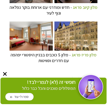
מלון קיוב פראג
- חדש ומודרני עם ארוחת בוקר נפלאה
ונוף לעיר
מלון פריז פראג
- מלון 5 כוכבים בבניין היסטורי יפהפה
עם חדרים וסוויטות
המלצה על מלון כשר בפראג
חופשי זה (לא) לגמרי לבד!
מלון כשר קינג דייויד פראג
(Kosher Hotel King
המסלולים מוכנים והכל כבר כלול
David Prague) הוא מלון 5 כוכבים מקסים, עם בית
כנסת ושתי ארוחות כשרות ביום (עשירות וברמה גבוהה).
ספרו לי עוד
המלון ממוקם ליד תחנת הרכבת המרכזית, כך שנוח