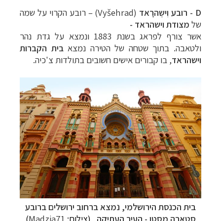
D - רובע וִישֵהרָאד
(Vyšehrad) – רובע הקרוי על שמה
של
מצודת וישהראד -
אשר צורף לפראג בשנת 1883 ונמצא על גדת נהר
ולטאבה. בתוך שטחה של הטירה נמצא
בית הקברות
וישהראד
, בו קבורים אישים חשובים בתולדות צ'כיה.
בית הכנסת הירושלמי, נמצא ברחוב ירושלים ב
רובע
סטָארֶה מסטו - העיר העתיקה
(צילום:
Madzia71
)