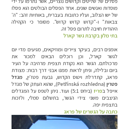
פסלים של שליטים וקדושים נוצריים, אשר נתרמו על ידי
מוסדות ואנשים שונים. אחד הפסלים הבולטים הוא פסלו
של ישו הצלוב, ועליו כתובות בעברית, באותיות זהב: "ה'
צבאות" ו-"קדוש קדוש קדוש". מסופר כי הקהילה
היהודית חויבה לתרום פסל זה.
בתי מלון בקרבת גשר קארל
אומנים רבים, בעיקר ציירים ומוזיקאים, מגיעים מדי יום
לגשר קארל, וכן רוכלים הבאים למכור את
מרכולתם.
הגשר הוא נקודת תצפית מרהיבה על העיר
ביום ובלילה, וניתן לראות ממנו אבני דרך רבות: מצודת
פראג, קתדרלת ויטוס הקדוש, גבעת פטז'ין,
מגדל
פטרין
(
Petřínská rozhledna
), שהוא העתק של מגדל
אייפל ב
פריז
(ביחס 5:1) ועוד. ניתן לטפס על המגדלים
הניצבים משני צידי הגשר, בתשלום סמלי, ולזכות
בתצפית יפה.
כתבה על הגשרים של פראג