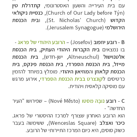
עם בית העירייה והשעון האסטרונומי,
קתדרלת טין
(Church of Our Lady before Týn),
כנסיית ניקולאי
הקדוש
(St. Nicholas' Church), ו
בית הכנסת
הירושלמי
(Jerusalem Synagogue).
B - רובע
יוזפוב
(Josefov) –
הרובע היהודי של פראג
-
בו נמצאים
בית הקברות היהודי העתיק
,
בית הכנסת
אלטנוישול
(Altneuschul, ישן-חדש),
בית הכנסת
מייזל
,
בית הכנסת הספרדי
,
בית הכנסת פינקס
,
בית
הכנסת קלאוזן
וה
מוזיאון היהודי
. מומלץ במיוחד להזמין
כרטיסים ל
קונצרט בבית הכנסת הספרדי
, אירוע מרגש
עם מוסיקה קלאסית ויהודית.
C - רובע
נובֶה מסטו
(Nové Město) – שפירושו "העיר
החדשה" -
הוא הרובע האחרון שצורף למרכז ההיסטורי של פראג.
כיכר ואצלב
(Wenceslas Square), ששימשה בעבר
כשוק סוסים, היא כיום המרכז התיירותי של הרובע.