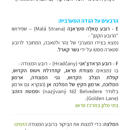
הרבעים על הגדה המערבית:
E - רובע מָאלָה סטרָאנָה
(Malá Strana) – שפירושו
"הרובע הקטן" -
נמצא בצידו המערבי של נהר ולטאבה, המחובר לרובע
סטארה מסטו על ידי
גשר קארל
.
F - רובע הרָאדצָ'אנִי
(Hradčany) – רובע המצודה -
בו נמצאים
מצודת פראג
,
קתדרלת ויטוס הקדוש
,
קפלת הצלב הקדוש
,
גני המצודה
,
ארמון
המלוכה
,
ארמון הקיץ של המלכה אן
(הנקרא גם ארמון
בלוודר nazývaný též Belvedere) ו
סמטת הזהב
(Golden Lane).
בתי מלון במרכז פראג
המלצה:
כדי למצות את הביקור ברובע המצודה
הזמינו