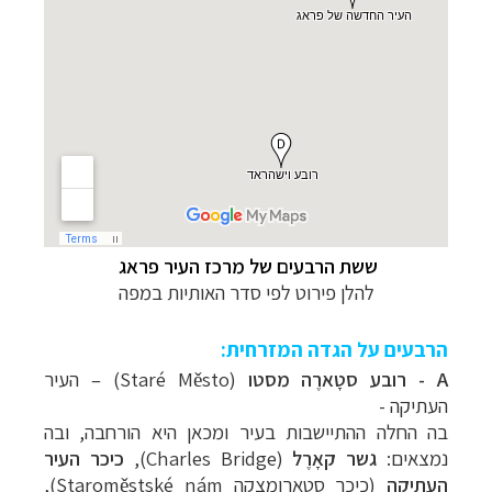
ששת הרבעים של מרכז העיר פראג
להלן פירוט לפי סדר האותיות במפה
הרבעים על הגדה המזרחית:
A - רובע סטָארֶה מסטו
(Staré Město) – העיר
העתיקה -
בה החלה ההתיישבות בעיר ומכאן היא הורחבה, ובה
נמצאים:
גשר קאָרֶל
(Charles Bridge),
כיכר העיר
העתיקה
(כיכר סטארומצקה Staroměstské nám),