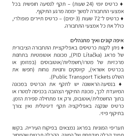
♦
כרטיס יומי (24 שעות) – תקף לנסיעה חופשית בכל
אמצעי התחבורה למשך יממה מרגע התיקוף.
♦
כרטיס ל־72 שעות (3 ימים) – כרטיס תיירים פופולרי,
כולל את כל אמצעי התחבורה.
איפה קונים ואיך מתנהלים
♦ ניתן לקנות כרטיסים באפליקציית התחבורה הציבורית
של פראג (
PID Lítačka
), מכונות אוטומטיות בתחנות
מרכזיות של מטרו/חשמליות/אוטובוסים (במזומן או
בכרטיס אשראי), קיוסקים וחנויות נוחות (חפשו את
השלט
Public Transport Tickets
).
♦
בנסיעה הראשונה יש לתקף את הכרטיס במכונה
המיועדת לכך, מכונת התיקוף הצהובה בכניסה למטרו או
בתוך החשמלית/אוטובוס, ורק אז מתחילה ספירת הזמן.
כרטיס שנקנה באפליקציה תקף דיגיטלית ואין צורך
בתיקוף פיזי.
תעריפי המוניות בפראג נמצאים בפיקוח העירייה.
בקשו
תמיד קבלה מודפסת של המונה, הקבלה תבטיח שהמחיר