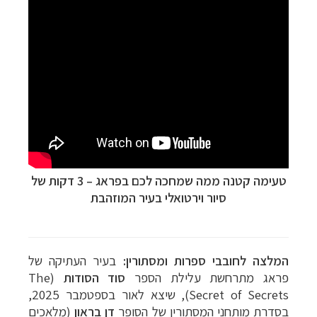
טעימה קטנה ממה שמחכה לכם בפראג – 3 דקות של
סיור וירטואלי בעיר המוזהבת
המלצה לחובבי ספרות ומסתורין:
בעיר העתיקה של
פראג מתרחשת עלילת הספר
סוד הסודות
(The
תכנון
טיולים למדינות אירופה
לחצו לרשימת היעדים »
Secret of Secrets), שיצא לאור בספטמבר 2025,
תכנון
טיולים לצפון אמריקה
לחצו לרשימת היעדים »
בסדרת מותחני המסתורין של הסופר
דן בראון
(מלאכים
קרוזים והפלגות נופש
לחצו לרשימת היעדים »