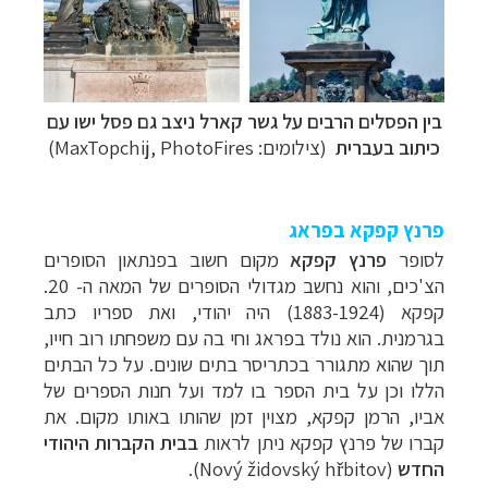
בין הפסלים הרבים על גשר קארל ניצב גם פסל ישו עם
כיתוב בעברית
(צילומים:
MaxTopchij, PhotoFires
)
פרנץ קפקא בפראג
לסופר
פרנץ קפקא
מקום חשוב בפנתאון הסופרים
הצ'כים, והוא נחשב מגדולי הסופרים של המאה ה- 20.
קפקא (1883-1924) היה יהודי, ואת ספריו כתב
בגרמנית. הוא נולד בפראג וחי בה עם משפחתו רוב חייו,
תוך שהוא מתגורר בכתריסר בתים שונים. על כל הבתים
הללו וכן על בית הספר בו למד ועל חנות הספרים של
אביו, הרמן קפקא, מצוין זמן שהותו באותו מקום.
את
קברו של פרנץ קפקא ניתן לראות
בבית הקברות היהודי
החדש
(Nový židovský hřbitov).