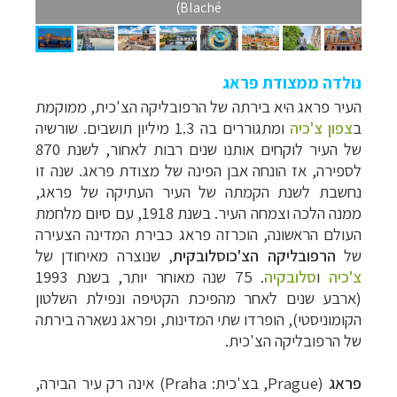
Blaché)
נולדה ממצודת פראג
העיר פראג היא בירתה של הרפובליקה הצ'כית, ממוקמת
ב
צפון צ'כיה
ומתגוררים בה 1.3 מיליון תושבים. שורשיה
של העיר לוקחים אותנו שנים רבות לאחור, לשנת 870
לספירה, אז הונחה אבן הפינה של מצודת פראג. שנה זו
נחשבת לשנת הקמתה של העיר העתיקה של פראג,
ממנה הלכה וצמחה העיר. בשנת 1918, עם סיום מלחמת
העולם הראשונה, הוכרזה פראג כבירת המדינה הצעירה
של
הרפובליקה הצ'כוסלובקית
, שנוצרה מאיחודן של
צ'כיה
ו
סלובקיה
. 75 שנה מאוחר יותר, בשנת 1993
(ארבע שנים לאחר מהפיכת הקטיפה ונפילת השלטון
הקומוניסטי), הופרדו שתי המדינות, ופראג נשארה בירתה
של הרפובליקה הצ'כית.
פראג
(Prague, בצ'כית: Praha) אינה רק עיר הבירה,