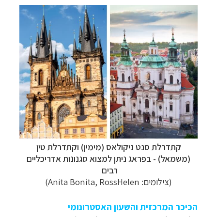
קתדרלת סנט ניקולאס (מימין) ו
קתדרלת טין
תכנון
טיולים למדינות אירופה
לחצו לרשימת היעדים »
(משמאל) - בפראג ניתן למצוא סגנונות אדריכליים
תכנון
טיולים לצפון אמריקה
לחצו לרשימת היעדים »
רבים
קרוזים והפלגות נופש
לחצו לרשימת היעדים »
(צילומים:
Anita Bonita, RossHelen
)
הכיכר המרכזית והשעון האסטרונומי