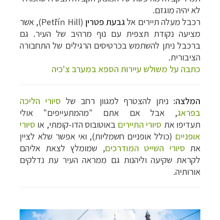
לא יהיה מוגזם.
רכבל מעלה תיירים אל
גבעת
פטרין
(
Petřín Hill
)
, אשר
מציעה נקודת תצפית עם נוף מרהיב של העיר. גם
ברכבל ניתן להשתמש בכרטיסים הרגילים של התחבורה
הציבורית.
כתבה על משולש עיירות הספא במערב צ'כיה
המלצה:
ניתן להצטרף למגוון רחב של
סיורי הליכה
בפראג
, אבל אם אתם "מהמתעייפים" אולי
תעדיפו את
סיורי התיירים
באוטובוס הדו-קומתי, או
סיורי
אופניים
(כולל אופניים חשמליות), ואי אפשר שלא לציין
את
סיורי השייט המודרכים
, שמומלץ לצאת אליהם
לקראת שקיעה וליהנות גם ממראה העיר עת נדלקים
אורותיה.