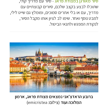
סיור מאורגן במצודת פראג
- סיור עם מדריך קולי,
שתוכלו לבצע בקצב שלכם, סיורים קבוצתיים עם
מדריך, עם או בלי אתרים סמוכים, ומומלץ גם שייט לילי,
למבט נוסף ואחר. שימו לב לציון אותו מקבל הסיור,
לנקודת המפגש ולתנאי הביטול.
ברובע הראדצ'אני נמצאים מצודת פראג, ארמון
המלוכה ועוד
(צילום:
emicristea
)