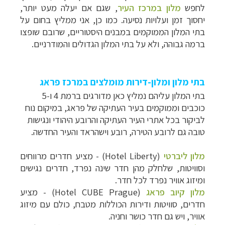
לחפש
מלון במרכז העיר
, שגם אם יעלה מעט יותר,
יחסוך זמן ועלויות נסיעה. כמו כן, אני ממליץ בחום על
בתי המלון הממוקמים במבנים היסטוריים, שרובם שופצו
ברמה גבוהה, ולא על בתי המלון הגדולים והמודרניים.
בתי מלון ומלון-דירות מומלצים במרכז פראג
בתי המלון עליהם נמליץ כאן מדורגים ברמת 4 ו-5
כוכבים וממוקמים בעיר העתיקה של פראג, במיקום נוח
לביקור בכל אתרי העיר העתיקה והרובע היהודי ונגישות
טובה גם לרובע הטירה, רובע וישהראד והעיר החדשה.
מלון ליברטי
(Hotel Liberty) - מציע חדרים מרווחים
וסוויטות, שלחלק מהן חדר שינה נפרד, חדרים נגישים
ומיזוג אוויר נפרד לכל חדר.
מלון קיוב פראג
(Hotel CUBE Prague) - מציע
חדרים, סוויטות ודירות הכוללות מטבח, כולם עם מיזוג
אוויר, ויש גם חדר כושר וחניה.