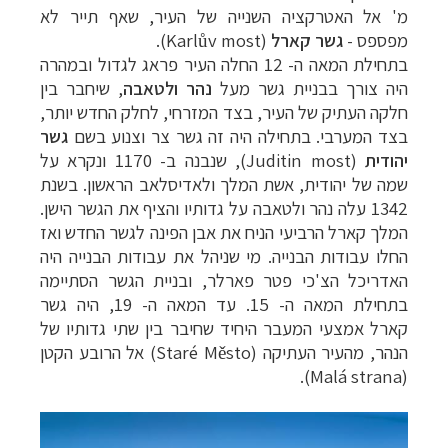
מ' אל האטרקציה השנייה של העיר, שאף תייר לא
מפספס -
גשר קארל
(Karlův most).
בתחילת המאה ה- 12 החלה העיר פראג לגדול ובמהרה
היה צורך בבניית גשר מעל
נהר ולטאבה
, שיחבר בין
חלקה העתיק של העיר, בצד המזרחי, לחלק החדש יותר,
בצד המערבי. בתחילה היה זה גשר צר וצנוע בשם
גשר
יהודית
(Juditin most), שנבנה ב- 1170 ונקרא על
שמה של יהודית, אשת המלך ולאדיסלאב הראשון. בשנת
1342 עלה נהר ולטאבה על גדותיו והציף את הגשר הישן.
המלך קארל הרביעי הניח את אבן הפינה לגשר החדש ואז
החלו עבודות הבנייה. מי שניהל את עבודות הבנייה היה
האדריכל הצ'כי פטר פארלר, ובניית הגשר הסתיימה
בתחילת המאה ה- 15. עד המאה ה- 19, היה גשר
קארל אמצעי המעבר היחיד שחיבר בין שתי גדותיו של
הנהר, מהעיר העתיקה (
Staré Město
) אל הרובע הקטן
).
Malá strana
(