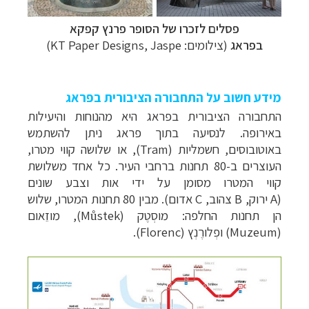
פסלים לזכרו של הסופר פרנץ קפקא
בפראג
(צילומים:
KT Paper Designs, Jaspe
)
מידע חשוב על התחבורה הציבורית בפראג
התחבורה הציבורית בפראג היא מהנוחות והיעילות
באירופה. לנסיעה בתוך פראג ניתן להשתמש
באוטובוסים, חשמליות
(Tram),
או שלושה קווי מטרו,
העוצרים ב-80 תחנות ברחבי העיר.
כל אחד משלושת
קווי המטרו מסומן על ידי אות וצבע שונים
(
A
ירוק,
B
צהוב,
C
אדום). מבין 80 תחנות המטרו, שלוש
הן תחנות החלפה: מוסְטֶק
(Můstek)
, מוזֵאום
(
Muzeum
) ופְלורֶנְץ (
Florenc
).