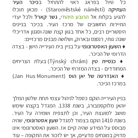
כל טיול בפראג ראוי להתחיל ב
כיכר העיר
העתיקה
(Staroměstské náměstí) - מכאן תוכלו
להגיע בקלות אל
הרובע היהודי
,
גשר קארל
ולכל יעדי
התיירות החשובים של מרכז העיר. בכיכר בניינים
היסטוריים רבים, כל אחד בגוון קצת שונה וסגנון אדריכלי
שונה: גותי, רנסנס ובארוק, ושלושה מבנים מרכזיים:
♦
השעון האסטרונומי
על בניין בית העירייה הישן - בצדה
הדרומי של הכיכר.
♦
כנסיית טין
(Týnský chrám) בעלת הצריחים
המחודדים - בצדה המזרחי של הכיכר.
♦
האנדרטה של יאן הוס
(Jan Hus Monument)
במרכז הכיכר.
בניין העירייה הוקם כסמל לניהול עצמי תחת שלטון המלך
יוהאן מלוקסמבורג
, בשנת 1338. המגדל בקצהו שימש
מושב למועצת העיר, וכן לתצפית ושמירה על העיר.
בשנת 1410 הוקם בצמוד למגדל
שעון אסטרונומי
, שהיה
מבוסס על המידע שהיה קיים אז. השעון האסטרונומי אינו
מדויק במונחים מדעיים, אך יש לזכור את התקופה
–
עוד