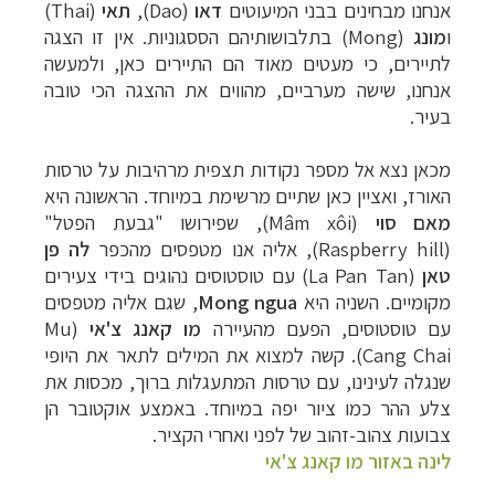
אנחנו מבחינים בבני המיעוטים
דאו
(
Dao
),
תאי
(
Thai
)
ו
מונג
(
Mong
) בתלבושותיהם הססגוניות. אין זו הצגה
לתיירים, כי מעטים מאוד הם התיירים כאן, ולמעשה
אנחנו, שישה מערביים, מהווים את ההצגה הכי טובה
בעיר.
מכאן נצא אל מספר נקודות תצפית מרהיבות על טרסות
האורז, ואציין כאן שתיים מרשימת במיוחד.
הראשונה היא
מאם סוי
(
Mâm xôi
), שפירושו "גבעת הפטל"
(
Raspberry hill
), אליה אנו מטפסים מהכפר
לה פן
טאן
(
La Pan Tan
) עם טוסטוסים נהוגים בידי צעירים
מקומיים. השניה היא
Mong ngua
, שגם אליה מטפסים
עם טוסטוסים, הפעם מהעיירה
מו קאנג צ'אי
(
Mu
Cang Chai
). קשה למצוא את המילים לתאר את היופי
שנגלה לעינינו, עם טרסות המתעגלות ברוך, מכסות את
צלע ההר כמו ציור יפה במיוחד. באמצע אוקטובר הן
צבועות צהוב-זהוב של לפני ואחרי הקציר.
לינה באזור מו קאנג צ'אי