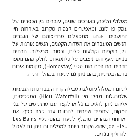
מסלולי הליכה, באורכים שונים, עוברים בין הכפרים של
עמק פו לונג, ומאפשרים לצפות מקרוב באורחות חיי
התושבים. אנחנו מתפעלים מחריצותם של הגברים
והנשים המעבדים את השדות הקטנים, הנשים אורגות על
נול, רוקמות וקולעות סלים, וכמובן מבשלות. הבתים
בנויים מעץ והם ניצבים על כלונסאות. לחלק מהם נוספו
חדרים והם הפכו הום-סטיי (
Homestay
), מקומות אירוח
ברמה בסיסית, בהם ניתן גם לסעוד במהלך הטרק.
לסיום המסלול מומלצת טבילה קרירה בבריכות הטבעיות
שלמרגלות
מפלי היו
(
Hieu Waterfall
) המקסימים,
אליהם ניתן להגיע ברגל או לקצר עם טוסטוסים של בני
המקום, שתמיד שמחים להרוויח עוד קצת כסף. את
ארוחת הצהרים מומלץ לסעוד בהום-סטיי
Les Bains
de Hieu
, שהוא הקרוב ביותר למפלים ובו ניתן גם לאכול
ולהחליף בגדים.