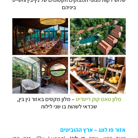
ביניהם
מלון טאם קוק ריטריט
–
מלון מקסים
ב
אזור נין בין,
שכדאי לשהות בו שני לילות
אזור פו לונג – ארץ ההוביטים
היעד הבא, אזור
פו לונג
(
Pu Luong
), זכה בפי