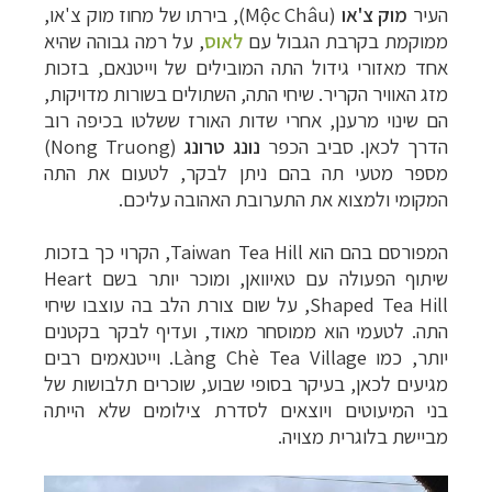
העיר
מוק צ'או
(
Mộc Châu
), בירתו של מחוז מוק צ'או,
ממוקמת בקרבת הגבול עם
לאוס
, על רמה גבוהה שהיא
אחד מאזורי גידול התה המובילים של וייטנאם, בזכות
מזג האוויר הקריר. שיחי התה, השתולים בשורות מדויקות,
הם שינוי מרענן, אחרי שדות האורז ששלטו בכיפה רוב
הדרך לכאן. סביב הכפר
נונג טרונג
(
Nong Truong
)
מספר מטעי תה בהם ניתן לבקר, לטעום את התה
המקומי ולמצוא את התערובת האהובה עליכם.
המפורסם בהם הוא
Taiwan Tea Hill
, הקרוי כך בזכות
שיתוף הפעולה עם טאיוואן, ומוכר יותר בשם
Heart
Shaped Tea Hill
, על שום צורת הלב בה עוצבו שיחי
התה. לטעמי הוא ממוסחר מאוד, ועדיף לבקר בקטנים
יותר, כמו
Làng Chè Tea Village
. וייטנאמים רבים
מגיעים לכאן, בעיקר בסופי שבוע, שוכרים תלבושות של
בני המיעוטים ויוצאים לסדרת צילומים שלא הייתה
מביישת בלוגרית מצויה.