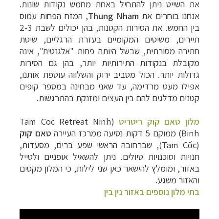
את השייט ניתן להתחיל באחת מחמש נקודות שונות.
אנחנו בוחרים את
Thung Nham
, המזח הפחות עמוס
בין החמש. את הסירות הקטנות, בהן יכולים לשבת 2-3
תיירים, משיטים המקומיים בעזרת הרגליים, שיטת
חתירה מסורתית, שבשל היותה פחות "אלגנטית", אינה
מקובלת בנקודות התירותיות יותר, בהן גם הסירות
גדולות יותר. הכול מסביב ירוק והשלווה עוטפת אותנו,
אפילו מעט מרדימה, עד שאני מבחינה במספר קופים
קטנים מדלגים להם בין העצים ומזנקת בהתרגשות.
מלון טאם קוק ריטריט
(
Tam Coc Retreat Ninh
Binh
) ממוקם 5 דקות נסיעה ממרכז העיירה
טאם קוק
(
Tam Cốc
), שברחובה הראשי שפע ברים, מסעדות,
חנויות וסוכנויות טיולים. ניתן להשאיל אופניים ולטייל
באזור, ומומלץ להישאר כאן שני לילות, כי המלון מקסים
והאזור משגע.
בתי מלון נוספים באזור נין בין