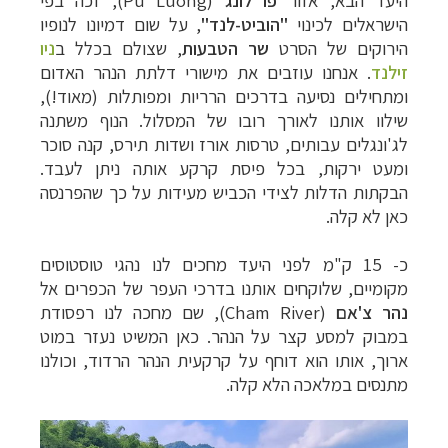
הישראלים לכינוי
"הוביט-לנד"
, על שום דמיונו לנופיו
הירוקים של הסרט
שר הטבעות
, שצולם בכלל ב
ניו
זילנד
. אנחנו עוזבים את מישורי דלתת הנהר האדום
ומתחילים נסיעה בדרכים הרריות ומפותלות (מאוד!),
שילוו אותנו לאורך רובו של המסלול. הנוף משתנה
לג'ונגלים עבותים, טרסות אורז ושדות תירס, קנה סוכר
ומעט ירקות, בכל פיסת קרקע אותה ניתן לעבד.
הבקתות הדלות לצידי הכביש מעידות על כך שהפרנסה
כאן לא קלה.
כ- 15 ק"מ לפני היעד מחכים לנו נהגי טוסטוסים
מקומיים, שלוקחים אותנו בדרכי העפר של הכפרים אל
נהר צ'אם
(
Cham River
), שם מחכה לנו רפסודת
במבוק למסע קצר על הנהר. כאן המשיט נעזר במוט
ארוך, אותו הוא דוחף על קרקעית הנהר הרדוד, וכולנו
מתנסים במלאכה הלא קלה.