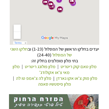
יעדים בחלקו הראשון של המסלול (1-23) וב
חלקו השני
של המסלול
(24-40)
תכנון
טיולים למזרח הרחוק
לחצו לרשימת יעדים »
בתי מלון מומלצים בחלק זה:
תכנון
טיולים לפולינזיה הצרפתית
לחצו לפרטים »
מלון טאם קוק ריטריט
|
מלון פולונג ריטריט
|
מלון
תכנון
טיולים לאוסטרליה וניו זילנד
לחצו לרשימת
מאי צ'או אקולודג'
ההצעות »
מלון מוק צ'או אקו גארדן
|
מלון לה צ'אמפ טו לה
|
מלון פיסטשיו סאפה