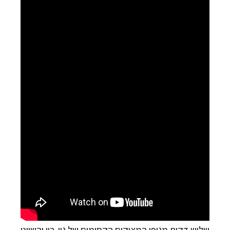
שלוש דקות מנופי המצוקים הקסומים של נין-בין והשייט