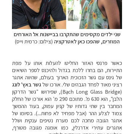
שני ילדים מקסימים שהתקרבו בביישנות אל האורחים
המוזרים, שהפכו כאן לאטרקציה
(צילום: כרמית וייס)
כאשר פרנסי האזור החליטו להעלות אותו על מפת
התיירות, הם בחרו ללכת בגדול ולהיכנס לספר השיאים
של גינס עם גשר הזכוכית הארוך בעולם, שהיווה אתגר
רציני מאוד לפחד הגבהים שלי. אורכו של
גשר באץ' לונג
(
Bạch Long Glass Bridge
), שפירושו "גשר הדרקון
הלבן", הוא 630 מ'. מתוכם 290 מ' הוא אורכו של החלק
המחבר בין שתי גדותיו של קניון עמוק, בעוד ההמשך
צמוד לצלע ההר (אבל מפחיד לא פחות...). בסיומו של
אתגר הגובה מחכה לכם מערת נטיפים ענקית ושלל
אתגרים עתירי אדרנלין, כמו אומגה מגובה מטורף,