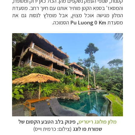
קטנות, שנופי העמק נשקפים מהן. הכול כאן ירוק ומטופח,
והמסאז' בספא הקטן מותיר אותנו עם חיוך רחב. מסעדת
המלון מגישה אוכל מצוין, אבל מומלץ לנסות גם את
מסעדת
Pu Luong 0 Km
הסמוכה
.
מלון פולונג ריטריט
, פינוק בלב הטבע הקסום של
שמורת פו לונג
(צילום: כרמית וייס)