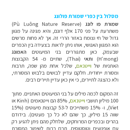
מסלול בין כפרי שמורת פולונג
שמורת פו לונג
(
Pù Luông Nature Reserve
)
משתרעת על פני 170 אלף דונם, והיא מגינה על מגוון
גדול של חי וצומח באזור הררי זה. אך לא פחות מרשים
הוא המגוון האנושי, אותו ניתן לראות בצעידה בין הכפרים
שבעמק. כאן מתגוררים בני המיעוטים
האמונג
(
H'mong
) ו
תאי
(
Thai
), שתיים מ- 54 הקבוצות
האתניות של
וייטנאם
, שלכל אחת מהן שפה, תרבות
ומסורת ייחודית. חלקם עדיין לבושים בלבוש המסורתי,
ולא כהצגה לתיירים, כי אין כאן עדיין תיירים רבים.
זה המקום לכמה מילים על בני המיעוטים האתניים. מתוך
100 מיליון תושבי
וייטנאם
, 85% הם וייטנאמים (
Kinh
או
Viet
), ו- 15% משתייכים ל-53 קבוצות מיעוטים (15%
שווה 15 מיליון, כך שהם לא כל כך מעטים). בידודם
בהרים ובכפרים המרוחקים, שלחלק מהם ניתן להגיע רק
עם אופנועים וטוסטוסים, תרם רבות לשימור המסורת