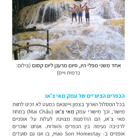
תכנון
טיולים למזרח הרחוק
לחצו לרשימת יעדים »
תכנון
טיולים לפולינזיה הצרפתית
לחצו לפרטים »
תכנון
טיולים לאוסטרליה וניו זילנד
לחצו לרשימת
ההצעות »
אחד משני מפלי היו, סיום מרענן ליום קסום
(צילום:
כרמית וייס)
הכפרים הציוריים של עמק מאי צ'או
בכל המסלול הארוך בצפון וייטנאם כמעט לא זכינו לחוות
מישור, וכך מישורי עמק
מאי צ'או
(
Mai Châu
) במחוז
מאי צ'או, הם הזדמנות מצוינת לעלות על אופניים
לרכיבה נעימה בין הכפרים והשדות. אנחנו שוכרים
אופניים ב-
Hao Son Homestay
, בו אנו גם סועדים