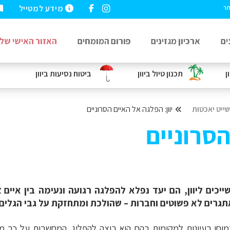
מידע למטייל
תר
ים
ארכיון מגזינים
פורום המומחים
האזור האישי שלי
ן
תכנון טיול ביוון
ביטוח נסיעות
ביוון
שייט יאכטות
יוון: הפלגה אל האיים הסרוניים
סרוניים
יכים ליוון, הם יעד נפלא להפלגה רגועה ונעימה בין איים צ
תגרים לא פשוטים וחברות – שהולכת ומתחזקת על גבי הגלים.
וחו רעיונות למקומות בהם הוא רוצה להפליג. המחשבות על כך 