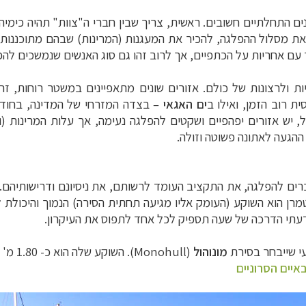
ים התחלתיים חשובים.
ראשית, צריך שבין חברי ה"צוות" תהיה כימיה
את מסלול ההפלגה, להכיר את המעגנות (המרינות) שבהם מתוכננות ח
ד עם אחריות על הכתפיים, אך לרוב זהו גם סוג האנשים שנמשכים לה
ת ולרצונות של כולם. אזורים שונים מתאפיינים במשטר רוחות, זרמ
ית רוב הזמן, ואילו ב
ים האגאי
–
בצדה המזרחי של המדינה, בחודשי
 יש אזורים יפהפיים ושקטים להפלגה נעימה, אך עלות המרינות (ו
ההגעה לאתונה פשוטה וזולה.
ים להפלגה, את התקציב העומד לרשותם, את ניסיונם ודרישותיהם. 
טמרן הוא השוקע (העומק אליו מגיעה תחתית הסירה) הנמוך והיכולת ל
דעתי הדרכה של שעה תספיק לכל אחד לתפוס את העיקרון.
עי שייבחר בסירת
מונוהול
(
Monohull
). השוקע שלה הוא כ- 1.80 מ' – מתאים למרבית המרינות, אך לא לכל מפרצון.
איים הסרוניים