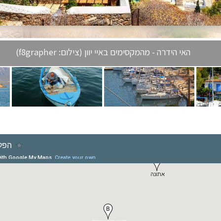
האי הידרה - מהמקסימים באיי יוון (צילום: f8grapher)