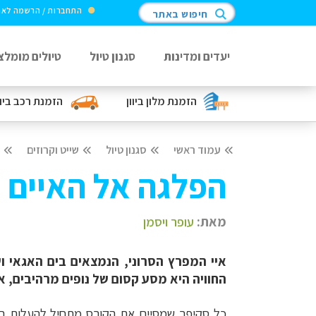
התחברות / הרשמה לא
חיפוש באתר
יעדים ומדינות
סגנון טיול
טיולים מומלצ
הזמנת מלון
ביוון
הזמנת רכב
ביוו
עמוד ראשי
סגנון טיול
שייט וקרוזים
הפלגה אל האיים ה
מאת:
עופר ויסמן
איי המפרץ הסרוני, הנמצאים בים האגאי ושי
החוויה היא מסע קסום של נופים מרהיבים, א
כל סקיפר שמסיים את הקורס מתחיל להעלות במ