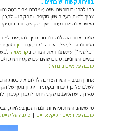
בחירות קשות יש בחיים...
כדי להבטיח חופשת שייט מוצלחת צריך כמה נתונ
צריך להיות בעל רישיון סקיפר, ותפקידו
–
לתכנן 
האוויר ישנה את דעתו... אין ספק שמדובר בתפקי
שנית, אזור ההפלגה הנבחר צריך להתאים לציפיו
הטופוגרפי. למשל,
הים היוני
במערב
יוון
רגוע יחס
"מלטמי") שייאתגרו את הצוות. ב
קרואטיה
למשל,
באיים הסרוניים, משום שהים שם שקט יחסית, וגם 
כתבה על איים בים היוני
אחרון חביב – הסירה צריכה להלום את כמות החבר
לשלם על כך) יבחר ב
קטמרן
. יתרון נוסף של הק
מאידך, יש הטוענים שקשה יותר לתמרן קטמרן. ל
מי שאוהב הטיות ומהירות, וגם חסכון בעלויות, טב
כתבה על האיים הקיקלאדיים
|
כתבה על שייט ב