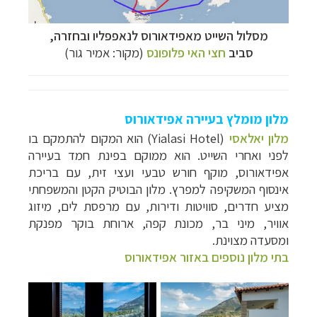
מסלול השייט מ
אפידאורוס
לנאפפליו ובחזרה,
סביב
חצי האי פלופונס
(מקור: אמיר גור)
מלון מומלץ בעיירה
אפידאורוס
קרוזים והפלגות נופש
לחצו לרשימת היעדים »
מלון יאלאסי
(Yialasi Hotel) הוא המקום להתמקם בו
לפני ואחרי השייט. הוא ממוקם בפינת חמד בעיירה
הפלגות לאנטארקטיקה
לחצו לכל מסלולי ההפלגות »
אפידאורוס, מוקף חורש טבעי ועצי זית, עם בריכת
הפלגות לארצות הקוטב הצפוני
לחצו לקבלת כל
אינסוף המשקיפה למפרץ. מלון הבוטיק הקטן והמשפחתי
האפשרויות »
מציע חדרים, סוויטות ודירות, עם מרפסת לים, מיזוג
אוויר, מיני בר, מכונת קפה, ארוחת בוקר מפנקת
ומסעדה מצוינת.
בתי מלון נוספים באזור אפידאורוס