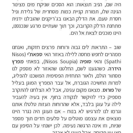
היה שם, הניב תוצאות: הוא הסכים שניקח מים מצינור
הגינה שלו, תמורת קניית כמות מסחרית של גלידת וניל
חסרת טעם. את הדלק הבאנו בג'ריקנים שהובלנו ידנית
מתחנת הדלק הקרובה, וכך תוך שעתיים מרגע שנכנסנו,
היינו מוכנים לצאת אל הים.
שוב – התראות לים גבוה ורוחות פרצים חזקות, ואנחנו
ממהרים לחפש מחסה ללילה באזור האי
ספאת'י
(
Nisos
Spathi
) והאי
סופיה
(
Nisos Soupia
), בפאתי
מפרץ
הידרה
. כשהגענו לשם, החלטנו שהאזור לא מספק לנו
מסתור הולם, ולאור התחזית הפסימית המשכנו להפליג,
למרות החשיכה הגוברת, אל עבר המפרץ המוגן בעליל
של
פורוס
.
מצאנו מקום עגינה, אבל לא הצלחנו להתקרב
מספיק כדי להיקשר לנקודה בחוף. אין בעיה להעביר
לילה על עוגן בלבד, אלא שהרוחות העזות טלטלו אותנו
וגרמו לנו להרגיש לא בנוח – אם העוגן היה נגרר היינו
מוצאים את עצמנו מוטלים על סלעים חדים תוך מספר
שניות, וזו אינה הרגשה נעימה. לכן ישנתי על הסיפון עם
חצי עין פקוחה, אבל העוגן לא אכזב.