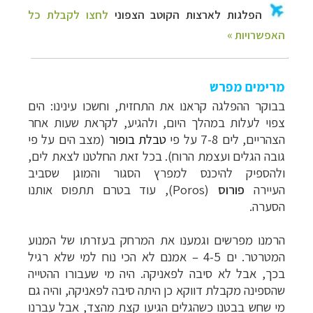
מרימים מפרש
בבוקר ההפלגה קראנו את התחזית, וחשכו עינינו: הים
צפוי לעלות במהלך היום, ולהגיע, לקראת שעות אחר
הצהריים, לים 7-8 על פי
טבלת בופור
(מצב הים על פי
גובה הגלים ועצמת הרוח). בכל זאת החלטנו לצאת לים,
ולהספיק להיכנס למפרץ הסגור והמוגן שסביב
העיירה
פורוס
(
Poros
), עוד בטרם תתפוס אותנו
הסערה.
הרמנו מפרשים וגמענו את המרחק בעזרתו של המנוע
המטרטר. ים 4-5 – אמנם לא הכי נוח למי שלא רגיל
בכך, אבל לא סיבה לפאניקה. היה מי שעבורו ההטייה
שהספינה מקבלת דווקא כן היתה סיבה לפאניקה, והיה גם
מי שחש בבטנו כשהגלים הגיעו קצת מהצד, אבל עברנו