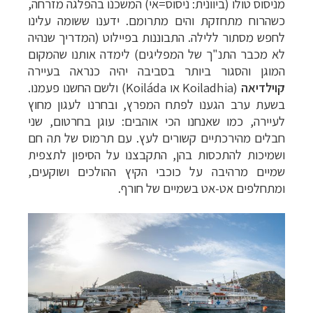
מניסוס טולו (ביוונית: ניסוס=אי) המשכנו בהפלגה מזרחה,
כשהרוח מתחזקת והים מתרומם. ידענו ששומה עלינו
לחפש מסתור ללילה. התבוננות בפיילוט (המדריך שנהיה
לא מכבר התנ"ך של המפליגים) לימדה אותנו שהמקום
המוגן והסגור ביותר בסביבה יהיה כנראה בעיירה
קוילדיאה
(
Koiladhia
או
Koiláda
) ולשם החשנו פעמנו.
בשעת ערב הגענו לפתח המפרץ, ובחרנו לעגון מחוץ
לעיירה, כמו שאנחנו הכי אוהבים: עוגן בחרטום, שני
חבלים מהירכתיים קשורים לעץ. עם תרמוס של תה חם
ושמיכות להתכסות בהן, התקבצנו על הסיפון לתצפית
שמיים מרהיבה על כוכבי הקיץ ההולכים ושוקעים,
ומתחלפים אט-אט בשמיים של חורף.