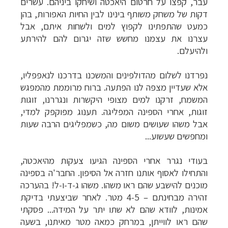
עבר, קפצו על חרטום היאכטה ושיחקו ביניהם. עשרים
דקות של משחק משותף בינינו לבין החיות האפורות, בהן
כמעט שהתפתינו לקפוץ למים ולשחות איתם, אבל
עצרנו את עצמנו מחשש שזה יגרום להם להירתע
ולהיעלם.
נפרדנו לשלום מהדולפינים והמשכנו בדרכנו לנאפפליו,
אלא שעדיין מצפה לנו הפתעה. ברוח מרוממת מהמפגש
המשמח, זרקנו למים מצופי היקשרות ונגררנו, זוגות
זוגות, אחרי הספינה המפליגה. תענוג מפוקפק למדי,
אבל משהו שעושים משום מה, כשמפליגים הרבה שעות
ומחפשים שעשוע...
בעודי נגרר אחרי הספינה הגיעו צעקות מהיאכטה,
והתחילו לאסוף אותנו חזרה אל הסיפון. החבר'ה בספינה
מוכנים להישבע שהם ראו משהו. משהו ג-ד-ו-ל! בהערכה
זהירה מבחינתם
–
4-5 מטר. לאחר שביצעתי בדיקת
אמינות, לוודא שהם לא שתו יתר על המידה... פסקתי
שהם ראו לווייתן, במרחק כמאה מטר מאיתנו, בשעה