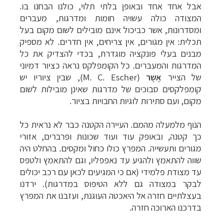
אבל אחד אחד ובאופן בלתי תלוי, כולנו הבחנו בו.
המצודה כולה עשויה חומות ומדרגות, מעברים
ומסדרונות, אשר כביכול אינם מובילים לשום מקום בעל
תכלית: אין מגורים, אין צריחים, אין חדרים. לא מספיק
מבנים בעלי פונקציה מוגדרת, בכדי להצדיק את כל
המדרגות והמעברים. כל הקומפלקס נראה כציור דמיוני
של הצייר
אֶשֶר
(
M. C. Escher
), שבין ציוריו יש
קומפלקסים סבוכים של מדרגות שאינן מובילות לשום
מקום, ועם סתירות לוגיות החבויות בציור.
הנוף מלמעלה מהמם. העיירה הקטנה כבר לא נראית כל
כך קטנה, ובאופק עוד ועוד שכונות ופרברים, אזורי
מגורים ותעשייה. המפרץ כולו כחול ומקסים. בהחלט היה
שווה להתאמץ ולהגיע עד נאפפליו, וגם להתאמץ ולטפס
עד מצודת פלמידי (אם כי המגיעים לכאן עם רכב יכולים
לבקר במצודה גם ללא הטיפוס במדרגות).
ירדנו
בעצלתיים חזרה אל היאכטה העוגנת, ועזבנו את המפרץ
בדרכנו הארוכה חזרה.