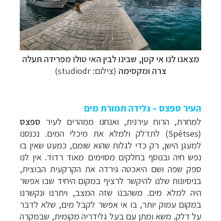
מצאנו לנו אי קטן, שבינו לבין האי טולו מפרידה תעלה
צרה ומקסימה
(צילום:
studiodr
)
העיר ספצס – גלידה תמורת מים
למחרת, הרוח עירנית, ואנחנו ממהרים לעיר
ספצס
(
Spétses
) לתדלק ולמלא את מיכלי המים. נכנסנו
למעגן הישן, רק כדי לגלות שהוא שומם, כמעט שאין בו
נפש חיה ובנוסף בחלקים מסוימים מאוד רדוד. אין לנו
ספק שפה ושם היאכטה גירדה את הקרקעית הבוצית,
בניסיונות שלנו להיקשר לרציף במקום היחיד שבו אפשר
היה למלא מים. משהבנו שזה המצב, ויתרנו ונקשרנו
במקום עמוק יותר, בו אי אפשר לקבל מים, שלא לדבר
על דלק. משא ומתן עם בעל גלידריה מקומית, שבמקרה