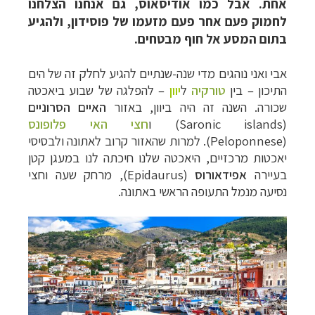
אחת. אבל כמו אודיסאוס, גם אנחנו הצלחנו
לחמוק פעם אחר פעם מזעמו של פוסידון, ולהגיע
בתום המסע אל חוף מבטחים.
אבי ואני נוהגים מדי שנה-שנתיים להגיע לחלק זה של הים
התיכון – בין
טורקיה
ל
יוון
– להפלגה של שבוע ביאכטה
שכורה. השנה זה היה ביוון, באזור
האיים הסרוניים
(
Saronic islands
) ו
חצי האי
פלופונס
(
Peloponnese
). למרות שהאזור קרוב לאתונה ולבסיסי
יאכטות מרכזיים, היאכטה שלנו חיכתה לנו במעגן קטן
בעיירה
אפידאורוס
(
Epidaurus
), מרחק שעה וחצי
נסיעה מנמל התעופה הראשי באתונה.