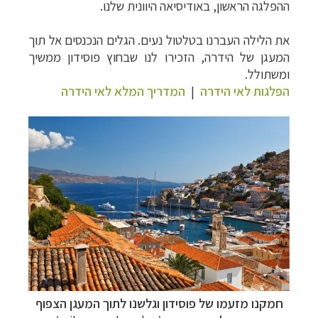
ההפלגה הראשון, באודיסיאה היוונית שלנו.
קרוזים והפלגות נופש
לחצו לרשימת היעדים »
הפלגות לאנטארקטיקה
לחצו לכל מסלולי ההפלגות »
את הלילה העברנו בטלטול נעים. הגלים הנכנסים אל תוך
הפלגות לארצות הקוטב הצפוני
לחצו לקבלת כל
המעגן של הידרה, הזכירו לנו שבחוץ פוסידון ממשיך
האפשרויות »
ומשתולל.
הפלגות לאי הידרה
|
המדריך המלא לאי הידרה
חמקנו מזעמו של פוסידון וגלשנו לתוך המעגן הצפוף