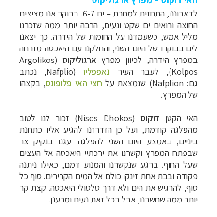
לדאבוננו, התחזית למחרת – ים 6-7. בבוקר אנו מציצים
החוצה ורואים ים שקט ונעים, הרבה יותר ממה שזכרנו
מליל אמש, כשעמדנו על החומות של הידרה.
כך יצאנו
לים בבוקרו של היום השני, והחלקנו עם היאכטה מזרחה
במפרץ הידרה, לכיוון מפרץ
ארגוליקוס
(
Argolikos
Kolpos
), לעבר העיר
נאפפליו
(
Nafplio
, נכתב
גם:
Nafplion
) שנמצאת על
חצי האי
פלופונס
, בקצהו
של המפרץ.
האי הקטן
דוקוס
(
Nisos Dhokos
) זכור לנו לטוב
מהפלגה קודמת, ועל כן הזדרזנו להגיע אליו כתחנת
ביניים, באמצע היום השני להפלגה. עגנו בנקיק צר
שבפתח המפרץ וקשרנו את ירכתיי היאכטה אל העצים
שעל החוף. ברגע שנקשרנו והמנוע דמם, כאילו ניתנה
פקודה ובבת אחת זינקו כולם אל המים הקרירים. סוף כל
סוף, להרגיש את הים ולא דרך טלטולי היאכטה. קצת קר
יותר ממה שחשבנו, אבל בכל זאת נעים ומרענן.