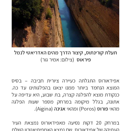
תעלת קורינתוס, קיצור הדרך מהים האדריאטי לנמל
פיראוס
(צילום: אמיר גור)
אפידאורוס
התגלתה כעיירה ציורית חביבה
–
בסיס
המוצא הנחמד ביותר ממנו יצאנו בהפלגותינו עד כה.
כנקודת מוצא להפלגה קצרה, בת שבוע, היא עדיפה על
אתונה, בגלל מיקומה במרחק מספר שעות הפלגה
מהאי
פורוס
(
Poros
) ומהאי
אגינה
(
Aigina
).
במרחק 20 דקות נסיעה מאפידאורוס נמצאת העיר
העתיקה של אפידאורוס, שם נמצא האמפיתיאטרון השלם