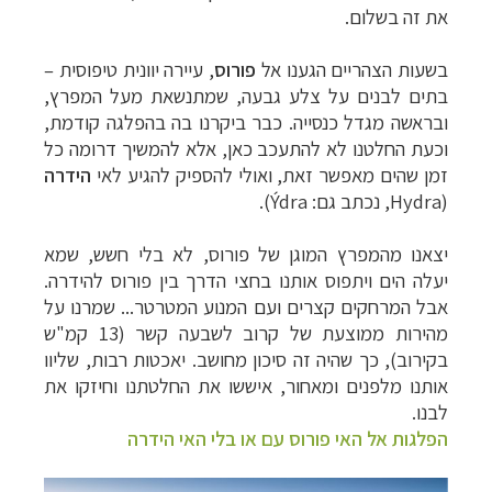
את זה בשלום.
בשעות הצהריים הגענו אל
פורוס
, עיירה יוונית טיפוסית –
בתים לבנים על צלע גבעה, שמתנשאת מעל המפרץ,
ובראשה מגדל כנסייה. כבר ביקרנו בה בהפלגה קודמת,
וכעת החלטנו לא להתעכב כאן, אלא להמשיך דרומה כל
זמן שהים מאפשר זאת, ואולי להספיק להגיע לאי
הידרה
(
Hydra
, נכתב גם:
Ýdra
).
יצאנו מהמפרץ המוגן של פורוס, לא בלי חשש, שמא
יעלה הים ויתפוס אותנו בחצי הדרך בין פורוס להידרה.
אבל המרחקים קצרים ועם המנוע המטרטר... שמרנו על
מהירות ממוצעת של קרוב לשבעה קשר (13 קמ"ש
בקירוב), כך שהיה זה סיכון מחושב. יאכטות רבות, שליוו
אותנו מלפנים ומאחור, איששו את החלטתנו וחיזקו את
לבנו.
הפלגות אל האי פורוס עם או בלי האי הידרה