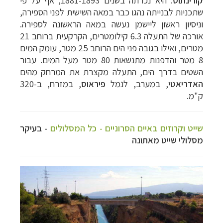
קורינתוס
. היא נכרתה בשנים 1881-1893, אף על פי
שתכניות לבנייתה נהגו כבר במאה השישית לפני הספירה,
וניסיון ראשון ליישמן נעשה במאה הראשונה לספירה.
אורכה של התעלה 6.3 קילומטרים, הקרקעית ברוחב 21
מטרים, ואילו בגובה פני הים הרוחב 25 מטר, עומק המים
8 מטר והדפנות מתנשאות 80 מטר מעל המים. עבור
השטים בדרך הים, התעלה מקצרת את המרחק מהים
האדריאטי
, במערב, לנמל
פיראוס
, במזרח, ב-320
ק"מ.
שייט וקרוזים באיים הסרוניים - כל המסלולים
- בעיקר
מסלולי שייט מאתונה