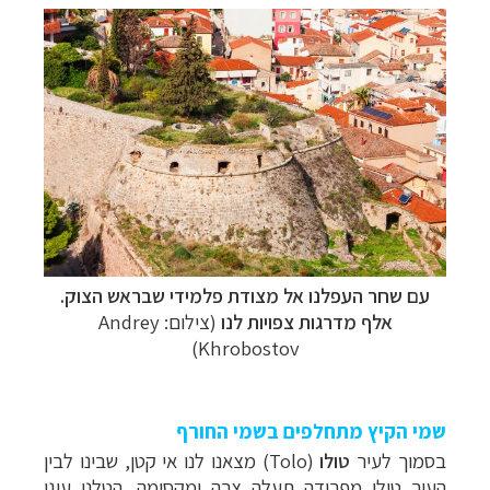
עם שחר העפלנו אל מצודת פלמידי שבראש הצוק.
אלף מדרגות צפויות לנו
(צילום:
Andrey
)
Khrobostov
שמי הקיץ מתחלפים בשמי החורף
בסמוך לעיר
טולו
(
Tolo
) מצאנו לנו אי קטן, שבינו לבין
העיר טולו מפרידה תעלה צרה ומקסימה. הטלנו עוגן