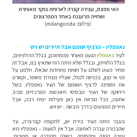
האי ספצס, עצירה קצרה לארוחת בוקר מאוחרת
ושחייה מרעננת באחד המפרצונים
(צילום:
milangonda
)
נאפפליו – הרציף שומם אבל תיירים יש ויש
לעיר
נאפפליו
הגענו מאוחר מהמתוכנן, בגלל הדולפינים,
בגלל הלווייתן, ובגלל שלא היתה רוח שתאיץ בנו, אבל זה
מחיר פעוט לשלם על חוויות מיוחדות שכאלו. חלפנו על
פני אי קטן, בכניסה לנמל, שעליו מצודת משמר, וקשרנו
את הספינה לרציף השומם של העיר נאפפליו. בשל
ריחוקה של העיר מבסיסי היאכטות המרכזיים סביב
אתונה, ככל הנראה אין כאן פעילות ימית רבה, אבל
תיירים המגיעים בדרך היבשה - יש ויש.
בעבר היתה העיר בירת יוון, לתקופה קצרצרה, עד
שהבכורה עברה לאתונה. אבל אין לטעות – נאפפליו היא
עיירה קטנה ומקסימה. בשונה מהידרה או מפורוס,