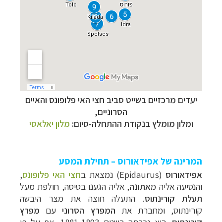
יעדים מרכזיים בשייט סביב חצי האי פלופונס והאיים
הסרוניים,
ומלון מומלץ בנקודת ההתחלה-סיום:
מלון יאלאסי
המרינה של אפידאורוס – תחילת המסע
אפידאורוס
(
Epidaurus
) נמצאת ב
חצי האי פלופונס
,
והנסיעה אליה מ
אתונה
, אליה הגענו בטיסה, חולפת מעל
תעלת קורינתוס
. התעלה חוצה את מצר היבשה
קורינתוס, ומחברת את
המפרץ הסרוני
עם
מפרץ