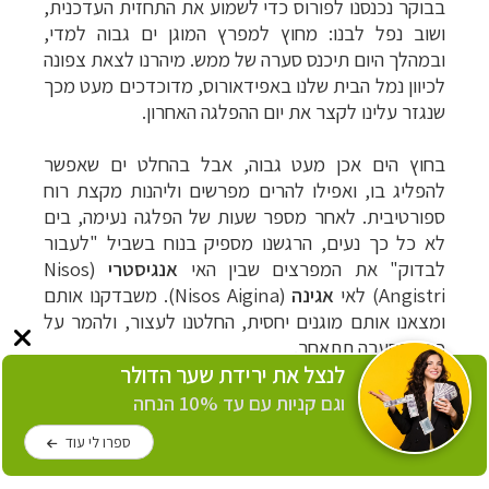
בבוקר נכנסנו לפורוס כדי לשמוע את התחזית העדכנית,
ושוב נפל לבנו: מחוץ למפרץ המוגן ים גבוה למדי,
ובמהלך היום תיכנס סערה של ממש. מיהרנו לצאת צפונה
לכיוון נמל הבית שלנו באפידאורוס, מדוכדכים מעט מכך
שנגזר עלינו לקצר את יום ההפלגה האחרון.
בחוץ הים אכן מעט גבוה, אבל בהחלט ים שאפשר
להפליג בו, ואפילו להרים מפרשים וליהנות מקצת רוח
ספורטיבית. לאחר מספר שעות של הפלגה נעימה, בים
לא כל כך נעים, הרגשנו מספיק בנוח בשביל "לעבור
לבדוק" את המפרצים שבין האי
אנגיסטרי
(Nisos
Angistri)
לאי
אגינה
(
Nisos Aigina
). משבדקנו אותם
ומצאנו אותם מוגנים יחסית, החלטנו לעצור, ולהמר על
כך שהסערה תתאחר.
לנצל את ירידת שער הדולר
זכינו לאחת העצירות המהנות ביותר של ההפלגה, בגלל
המפרץ המקסים, והמים הצלולים, ואולי גם בגלל אווירת
וגם קניות עם עד 10% הנחה
הסיום, וההרגשה שהרווחנו (ביושר, כמובן) עוד רחצה
ספרו לי עוד
אחרונה בטרם נחזיר את היאכטה לבעליה החוקיים.