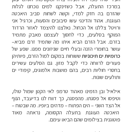
במרכז התעלה, אבל כשזינקנו למים נוכחנו לגלות
שהזרם בה חזק למדי, וקשה לשחות סביב היאכטה
העוגנת. אהוד והדינגי עשו סיבובים והסעות, וכרגיל אני
ורויטל צללנו אל הכחול. נאלצנו להיצמד לאזור הרדוד
המוקף בסלעים, כדי לחסוך לעצמנו מאבק מתמיד
בזרם. אבל הזרם הביא איתו מה שתמיד זרם מביא–
עושר בחומרי הזנה ובעלי חיים שניזונים ממנו. שפע של
כרומיות ים תיכוניות
ששוחות במקום למול הזרם, פיותיהן
פעורים לרווחה כדי לקבל מזון. גם הסלעים עשירים
בחסרי חוליות רבים, בהם מושבות אלמוגים, קיפודי ים
ותולעים שונות.
אילאיל ובן הזמינו מאהוד טרמפ לאי הקטן שמול טולו,
וטיפסו אל פסגתו. מהפסגה, כך דווח לנו בדיעבד, הנוף
אל הצד השני – הים הפתוח – מדהים ביופיו. מה שבטוח
–
היאכטה העוגנת בתעלה הקסומה, נראתה מאוד
פוטוגנית בצילומים שהם הביאו עימם.