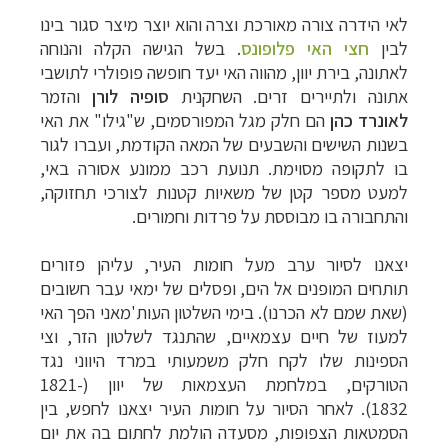
לאי הידרה צורה מאורכת וצרה והוא יוצר מיצר סגור בינו
לבין
חצי האי
פלופונס
. בשל הגישה הקלה והנוחה
לאתונה, בירת יוון, מהווה האי יעד חופשה פופולרי לתושבי
אתונה ולתיירים זרים. השחקנית
סופיה לורן
והזמר
לאונרד כהן
הם חלק מגל המפורסמים, ש"גילו" את האי
בשנות השישים והשבעים של המאה הקודמת, ועברו לגור
בו לתקופה מסוימת. תנועת רכב ממונע אסורה באי,
למעט מספר קטן של משאיות קטנות לצורכי תחזוקה,
והתחבורה בו מבוססת על פרדות וחמורים.
יצאנו לסיור ערב מעל חומות העיר, עליהן פזורים
תותחים המופנים אל הים, ופסלים של ימאי עבר חשובים
(שאת שמם לא הכרנו). בימי השלטון העות'מאני הפך האי
למעוז של חיים עצמאיים, שהתנגד לשלטון הזר, וצי
הספינות שלו לקח חלק משמעותי במרד היווני נגד
הטורקים, במלחמת העצמאות של יוון (1821-
1832). לאחר הסיור על חומות העיר יצאנו לחפש, בין
הסמטאות הצפופות, מסעדה הולמת לחתום בה את יום