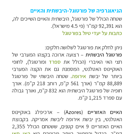
הגיאוגרפיה של פורטוגל-היבשתית והאיים
שטחה הכולל ש
ל פורטוגל
, היבשתית והאיים השייכים לה,
הוא 92,391 קמ"ר (פי 4.5 מישראל).
כתבות על יעדי טיול בפורטוגל
ניתן לחלק את פורטוגל לשלושה חלקים:
פורטוגל היבשתית
– רצועה ארוכה בקצהו המערבי של
חצי האי האיברי (הכולל את
ספרד
ופורטוגל), לחופי
האוקיינוס האטלנטי, המסמנת גם את הקצה המערבי
ביותר של יבשת
אירופה
.
שטחה היבשתי של פורטוגל
88,889 קמ"ר (אורך 561 ק"מ, רוחב 218 ק"מ). אורך
חופיה של פורטוגל היבשתית הוא 832 ק"מ, ואורך גבולה
עם ספרד 1,215 ק"מ.
האיים האזוריים
(
Azores
) – ארכיפלג באוקיינוס
האטלנטי, בין יבשת אירופה ליבשת אמריקה. בקבוצת
האיים האזוריים 9 איים קטנים, ששטחם הכולל 2,355
קמ"ר. הגדול והמתויר ביותר מביניהם הוא
האי סאו