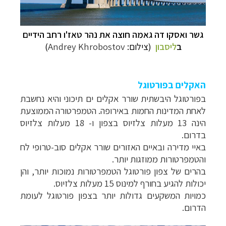
גשר ואסקו דה גאמה חוצה את נהר טאז'ו רחב הידיים
ב
ליסבון
(צילום:
Andrey Khrobostov
)
האקלים בפורטוגל
תכנון
טיולים למדינות אירופה
לחצו לרשימת היעדים »
בפורטוגל היבשתית שורר אקלים ים תיכוני והיא נחשבת
תכנון
טיולים לצפון אמריקה
לחצו לרשימת היעדים »
לאחת המדינות החמות באירופה. הטמפרטורה הממוצעת
קרוזים והפלגות נופש
לחצו לרשימת היעדים »
הינה 13 מעלות צלזיוס בצפון ו- 18 מעלות צלזיוס
בדרום.
באיי מדירה ובאיים האזורים שורר אקלים סוב-טרופי לח
והטמפרטורות ממוזגות יותר.
בהרים של צפון פורטוגל הטמפרטורות נמוכות יותר, והן
יכולות להגיע בחורף למינוס 15 מעלות צלזיוס.
כמויות המשקעים גדולות יותר בצפון פורטוגל לעומת
הדרום.