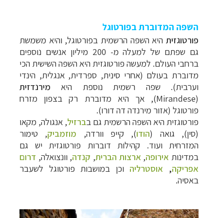
השפה המדוברת בפורטוגל
פורטוגזית
היא השפה הרשמית בפורטוגל, והיא משמשת
גם שפתם של למעלה מ- 200 מיליון אנשים נוספים
ברחבי העולם. למעשה פורטוגזית היא השפה השישית הכי
מדוברת בעולם (אחרי סינית, ספרדית, אנגלית, הינדי
וערבית). שפה רשמית נוספת היא
מירנדזית
(
Mirandese
), אך היא מדוברת רק בצפון מזרח
פורטוגל (אזור מירנדה דה דורו).
פורטוגזית היא השפה הרשמית גם ב
ברזיל
, אנגולה, מקאו
(סין), גואה (
הודו
), קייפ וורדה,
מוזמביק
, טימור
המזרחית ועוד. קהילות דוברות פורטוגזית יש גם
במדינות
אירופה
,
ארצות הברית
,
קנדה
, וונצואלה,
דרום
אפריקה
,
אוסטרליה
וכן במושבות פורטוגל לשעבר
באסיה.