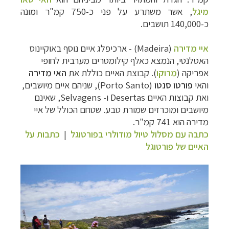
מיגל
,
אשר משתרע על פני כ-750 קמ"ר ומונה
כ-140,000 תושבים.
איי מדירה
(
Madeira
) - ארכיפלג איים נוסף באוקיינוס
האטלנטי, הנמצא כאלף קילומטרים מערבית לחופי
אפריקה
(
מרוקו
)
. קבוצת האיים כוללת את
האי מדירה
והאי
פורטו סנטו
(
Porto Santo
), שניהם איים מיושבים,
ואת קבוצות האיים
Desertas
ו-
Selvagens
, שאינם
מיושבים ומוכרזים שמורת טבע. שטחם הכולל של איי
מדירה הוא 741 קמ"ר.
כתבה עם מסלול טיול מודולרי בפורטוגל
|
כתבות על
האיים של פורטוגל