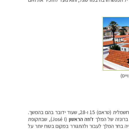
ייס)
‏) תגיעו שוב ושוב. היא נקודת התחלה טובה לטיול בעיר, גם בזכות שני קווי החשמלית (טראם) 15 ו-28, שעוד ידובר בהם בהמשך.
 ברונזה של המלך
ז'וזה הראשון
(
José I
), שבתקופת
יה בחר המלך לעבור ולהתגורר במקום בטוח יותר על