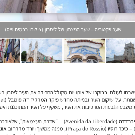
שער ויקטוריה – שער הניצחון של ליסבון (צילום: כרמית וייס)
 ליסבון לא ישכחו לעולם. בבוקרו של אותו יום מקולל החרידה את העיר לי
שנותר. על שיקום העיר ובנייתה מחדש פיקד
המרקיז דה פומבל
(
al
ת משבע הגבעות המרכיבות את העיר, משקיף על העיר המתוכננת היטב
ברדדה
(
Avenida da Liberdade
)
–
"שדרת העצמאות", שלאורכה חנו
ם
–
כיכר רוסיו
(
Praça do Rossio
‏), ממנה ממשיך ויורד
מדרחוב אוג