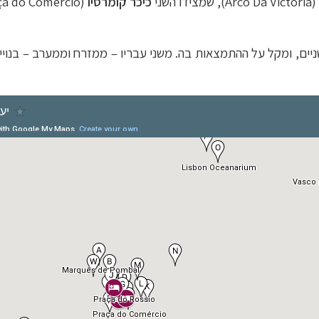
(
Arco Da Victoria
), שמצידו השני
כיכר קומרסיו
(
ça do Comércio
–
בנויי