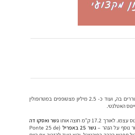
חצי מיליון תושבים מתגוררים בה, ועוד כ- 2.5 מיליון מצטופפים במטרופולין
ינוס האטלנטי.
17. ק"מ חוצה אותו
גשר ואסקו דה
ר נוסף על הנהר
–
גשר 25 באפריל
(
Ponte 25 de
ם 25 באפריל תפגשו הרבה בפורטוגל, והוא נועד להזכיר את היום