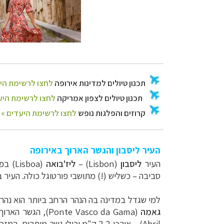
העיר ליסבון והגשר הארוך באירופה
העיר
ליסבון
(
Lisbon
)
–
ליז'בואה
(
Lisboa
) בפי
סביבה
–
כשליש (!) מתושבי פורטוגל כולה. העיר 
למי שגדל במדינה בה הנהר הרחב ביותר הוא נהר הירדן, 
גאמה
(
Ponte Vasco da Gama
), הגשר הארוך
Abril
)
–
אורכו 2.2 ק"מ וכולו גשר מיתרים, המזכיר במראהו את גשר