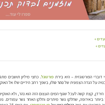
 דוברי הפורטוגזית – היא ביר
ת
פורטוגל
. כ
בנויה על הגדה הצפונית של
נהר טז'ו
, בשפך רחב הידיים שלו אל האוקי
קצת קשה לעכל שגוף המים העצום הזה הוא נהר, ולא האוקיינוס עצמו. לאורך 2
 ביותר באירופה, שחלקו גשר מיתרים וחלקו האחר גשר עמודים. גש
הגולדן גייט
ש
ל
סן פרנסיסקו
. את הש