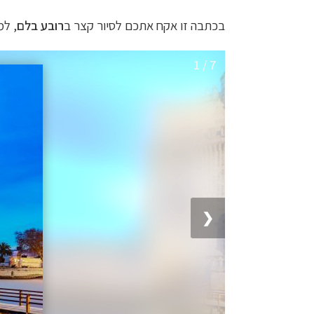
בכתבה זו אקח אתכם לסיור קצר ב
רובע
בלם
, ל
1 / 7
❮