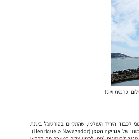
לום: כרמית וייס)
י לכבוד היריד העולמי, שהתקיים בפורטוגל בשנת
אנריקה הספן
(
Henrique o Navegador
)
,
מנזר ז'רומינוס
(ניתן להגיע אליה במעבר תת קרקעי