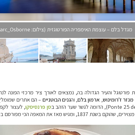
מגדל בלם – עוצמת האימפריה הפורטוגזית (צילום: Marc_Osborne)
ת פורטוגל והעיר הגדולה בה, נמצאים לאורך ציר מרכזי הפונה לנ
מנזר ז'רומינוש
,
ארמון בלם
, וה
גנים הבוטניים
–
הם אתרים שמומלץ 
Ponte 25 de
), הדומה לגשר שער הזהב ב
סן פרנסיסקו
,
לעצור לקפה
18, ומגיש מאז את המאפה הכי מפורסם בפורטוגל