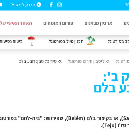
מידע למטייל
תר
ים
ארכיון מגזינים
פורום המומחים
האזור האישי שלי
כב
בפורטוגל
תכנון טיול בפורטוגל
ביטוח נסיעות
ורטוגל
ליסבון ודרום פורטוגל
סיור בליסבון: רובע בלם
 ב':
בע בלם
, או בקיצור בלם (
Belém
), שפירושו:
"בית-לחם" בפורטוגז
(Tejo).