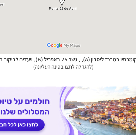
–
ם
לחצו לבחירת המסלול המתאים לכם »
–
מלאה: מלונות, רכב ופעילויות
לחצו למידע נוסף »
–
 וליווי לאורך כל הדרך
לחצו להסבר על השירות »
ומרסיו במרכז ליסבון (A),
, גשר 25 באפריל (B), ו
יעדים לביקור ב
(להגדלה לחצו בפינה העליונה)