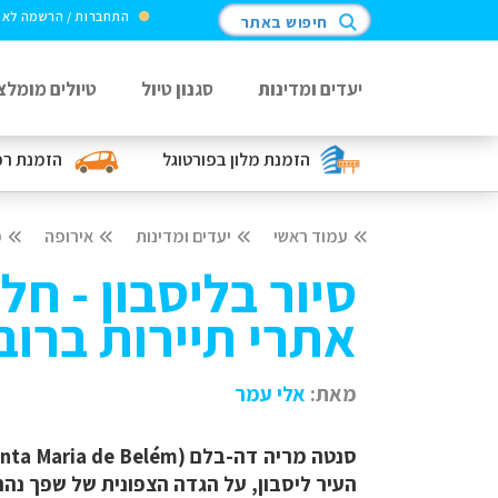
התחברות / הרשמה לא
חיפוש באתר
יעדים ומדינות
סגנון טיול
טיולים מומלצ
הזמנת מלון
בפורטוגל
הזמנת ר
עמוד ראשי
יעדים ומדינות
אירופה
פ
סיור בליסבון - חלק
אתרי תיירות ברו
מאת:
אלי ע
מר
סנטה מריה דה-בלם
(Santa Maria de Belém)
העיר ליסבון, על הגדה הצפונית של שפך נהר טז'ו 