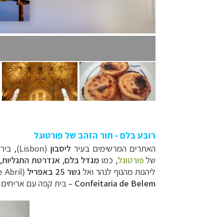
רובע בלם - תור הזהב של פורטוגל
האתרים המרשימים בעיר
ליסבון
(
Lisbon
), ביר
של
פורטוגל
, כמו
מגדל בלם
,
אנדרטת התגליות
,
ליהנות מהנוף לנהר ואל
גשר 25 באפריל
(
 Abril
Confeitaria de Belem
–
בית קפה עם אריחים מצוירים, שהוקם בשנת 37