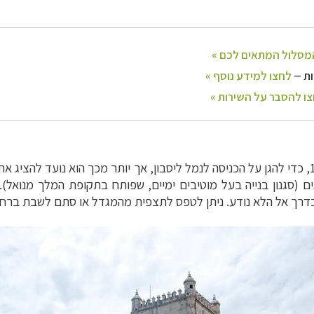
) נבנה בשנת 1515, כדי להגן על הכניסה לנמל ליסבון, אך יותר מכך הוא נועד 
נים (סגנון בנייה בעל מוטיבים ימיים, שפותח בתקופת המלך מנואל
דרך אל הלא נודע. ניתן לטפס לתצפית מהמגדל או סתם לשבת ברחבה