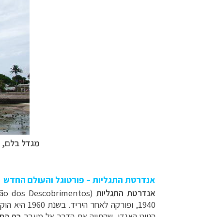
מגדל בלם, ה
אנדרטת התגליות – פורטוגל והעולם החדש
אנדרטת התגליות
(
ão dos Descobrimentos
1940,
ופורקה לאחר היריד. בשנת 1960 היא הוקמה מחדש, כאנדרטה קבועה, כאשר התאריך הסמלי היה 500 שנה למותו של
הנווט האגדי, שהתווה את הדרך אל מעבר
כף התק