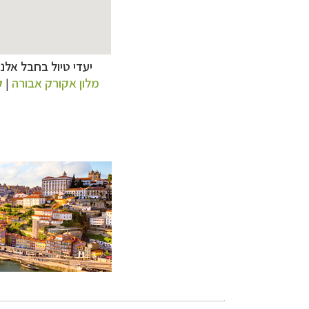
יעדי טיול בחבל אלנט
מסלולים מוכנים ב-11 יעדי
מלון אקורק אבורה
|
ק
מעטפת לוגיסטית 
מערכת ניווט חכמה