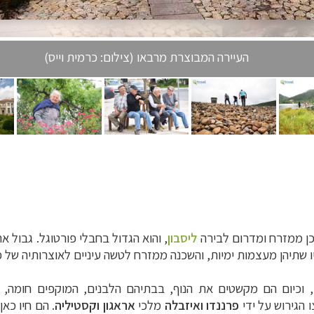
העיירה המבוצרת מרבאו (צילום: כרמית וייס)
וכן ממזרח ומדרום לבירה
ליסבון
, והוא הגדול בחבלי פורטוגל. גבול א
יו שתיהן מעצמות ימיות, והשכנה ממזרח לטשה עיניים לאוצרותיה של פ
, וכיום הם מקשטים את הנוף, בבתיהם הלבנים, המוקפים חומה,
פרננדו ואיזבלה
מלכי
אראגון וקסטיליה
. הם חיו כא