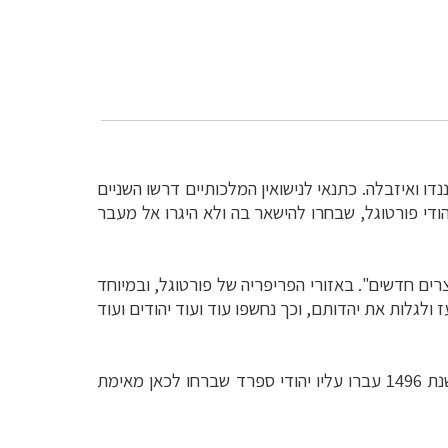
ו ואיזבלה. כתנאי לנישואין המלכותיים דרשו השניים
הודי פורטוגל, שבחרו להישאר בה ולא היגרו אל מעבר
רים חדשים". באזורי הפריפריה של פורטוגל, ובמיוחד
הם של אותם אנוסים. רק לקראת סוף המאה ה-20 הם החלו אט אט להעז ולגלות את יהדותם, וכך נחשפו עוד ועוד יהודים ועוד
), גשר אבן עתיק בעל שם זהה, שפירושו "אגרה". בשנת 1496 עברו עליו יהודי ספרד שברחו לכאן מאימת