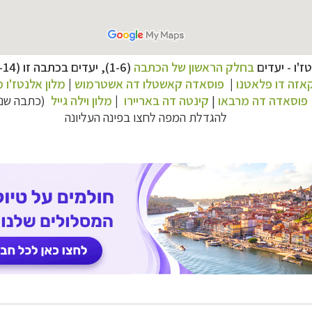
–
ז'ו - יעדים
בחלק הראשון של הכתבה
(1-6), יעדים בכתבה זו (7-14), ובתי מלון מומלצים:
ם
לחצו לבחירת המסלול המתאים לכם »
אזה דו פלאטנו
|
–
פוסאדה קאשטלו דה אשטרמוש
|
מלון אלנטז'ו 
מלאה: מלונות, רכב ופעילויות
לחצו למידע נוסף »
פוסאדה דה מרבאו
|
קינטה דה באריירו
|
מלון וילה גייל
(כתבה שניי
–
 וליווי לאורך כל הדרך
לחצו להסבר על השירות »
להגדלת המפה לחצו בפינה העליונה