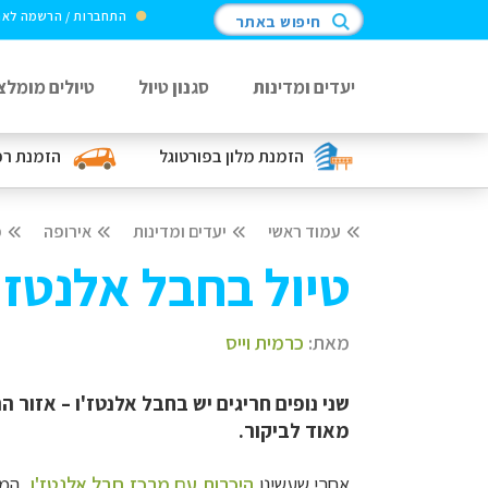
התחברות / הרשמה לא
חיפוש באתר
יעדים ומדינות
סגנון טיול
טיולים מומלצ
הזמנת מלון
בפורטוגל
הזמנת ר
עמוד ראשי
יעדים ומדינות
אירופה
פ
טיול בחבל אלנטז'
מאת:
כרמית וייס
שני נופים חריגים יש בחבל אלנטז'ו – אזור 
מאוד לביקור.
אחרי שעשינו
היכרות עם מרכז חבל אלנטז'ו
, המ