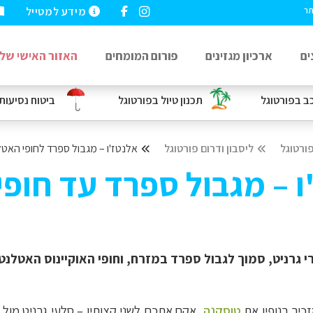
מידע למטייל
תר
ים
ארכיון מגזינים
פורום המומחים
האזור האישי שלי
כב
בפורטוגל
תכנון טיול בפורטוגל
ביטוח נסיעות
ורטוגל
ליסבון ודרום פורטוגל
אלנטז'ו – מגבול ספרד לחופי האטל
ו – מגבול ספרד עד חופי
הרי גרניט, סמוך לגבול ספרד במזרח, וחופי האוקיינוס האטלנ
זכיר בנופיו את
טוסקנה
, אקח אתכם לשני קצותיו – סלעי גרניט מול ח