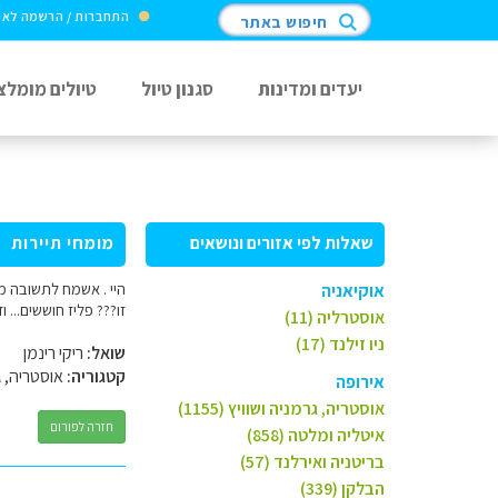
התחברות / הרשמה לא
חיפוש באתר
יעדים ומדינות
סגנון טיול
טיולים מומלצ
שאלות לפי אזורים ונושאים
מומחי תיירות
אוקיאניה
זו??? פליז חוששים...
אוסטרליה (11)
ניו זילנד (17)
שואל:
ריקי רינמן
קטגוריה:
אוסטריה, ג
אירופה
אוסטריה, גרמניה ושוויץ (1155)
חזרה לפורום
איטליה ומלטה (858)
בריטניה ואירלנד (57)
הבלקן (339)