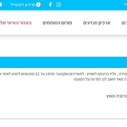
מידע למטייל
תר
ים
ארכיון מגזינים
פורום המומחים
האזור האישי שלי
היי . אשמח לתשובה מהירה.. פליז כרטסנו לשווייץ . לת
 וזה מאד חשוב לנו. תודהה על המענה
רמניה ושוויץ