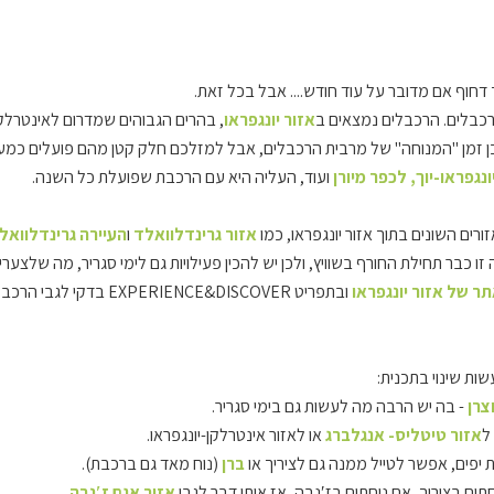
דחוף אם מדובר על עוד חודש.... אבל בכל זאת.
רכבלים.
הרכבלים נמצאים ב
אזור יונגפראו
, בהרים הגבוהים שמדרום לאינטרלקן
ן זמן "המנוחה" של מרבית הרכבלים, אבל למזלכם חלק קטן מהם פועלים כמעט
נגפראו-יוך, לכפר מיורן
ועוד, העליה היא עם הרכבת שפועלת כל השנה.
רים השונים בתוך אזור יונגפראו, כמו
אזור גרינדלוואלד
ו
העיירה גרינדלוואל
ו כבר תחילת החורף בשוויץ, ולכן יש להכין פעילויות גם לימי סגריר, מה שלצערי א
ר של אזור יונגפראו
ובתפריט EXPERIENCE&DISCOVER בדקי לגבי הרכבלים בכל אחד מהאזורים, כמו למשל
ות שינוי בתכנית:
צרן
- בה יש הרבה מה לעשות גם בימי סגריר.
אזור טיטליס- אנגלברג
או לאזור אינטרלקן-יונגפראו.
ברן
(נוח מאד גם ברכבת).
ים בציריך, אם נוחתים בז′נבה, אז אותו דבר לגבי
אזור אגם ז′נבה
.