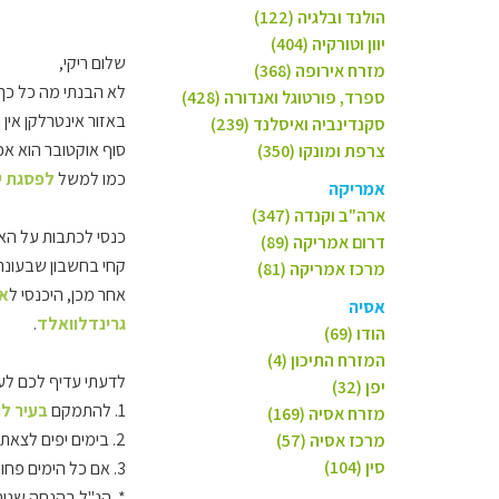
הולנד ובלגיה (122)
יוון וטורקיה (404)
שלום ריקי,
מזרח אירופה (368)
לא הבנתי מה כל כך 
ספרד, פורטוגל ואנדורה (428)
באזור אינטרלקן אין 
סקנדינביה ואיסלנד (239)
סוף אוקטובר הוא אכ
צרפת ומונקו (350)
כמו למשל
לפסגת יו
אמריקה
ארה"ב וקנדה (347)
כנסי לכתבות על האזו
דרום אמריקה (89)
קחי בחשבון שבעונה ז
מרכז אמריקה (81)
אחר מכן, היכנסי ל
את
אסיה
גרינדלוואלד
.
הודו (69)
המזרח התיכון (4)
לדעתי עדיף לכם לעש
יפן (32)
1. להתמקם
בעיר לו
מזרח אסיה (169)
2. בימים יפים לצאת ל
מרכז אסיה (57)
סין (104)
3. אם כל הימים פחות יפים, אפשר לטייל ממנה גם לציריך או
* הנ"ל בהנחה שנוחת