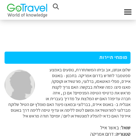
מומחי תיירות
שלום אנחנו, אב וביתו המשתחררת, נוסעים באמצע
ספטמבר לחודש בדרום אמריקה. בתכנון - בואנוס
איירס, מפלי האיגואסו, ברלוצי, פורטווידאו וקוסקו/
מאצו פיצו. כמה שאלות בבקשה: האם צריך לקנות
מראש את כרטיסי הטיסה הפנימיים? אם כן , איזה
חברה עדיפה? האם יש המלצות על מדריך בעברית או
אנגלית ב- בואנוס איירס, בברלוצי ובמאצו פיצו? האם מומלץ יום הטיול שלוקח
מברלוצי לפורוטווידאה ומשם לטוס ללימה או עדיף טיסה ללימה דרך בואנוס
איירס? האם כדאי להפליג למונטווידאו ליום / יומיים? תודה מראש איל
שואל:
באשר אייל
קטגוריה:
דרום אמריקה