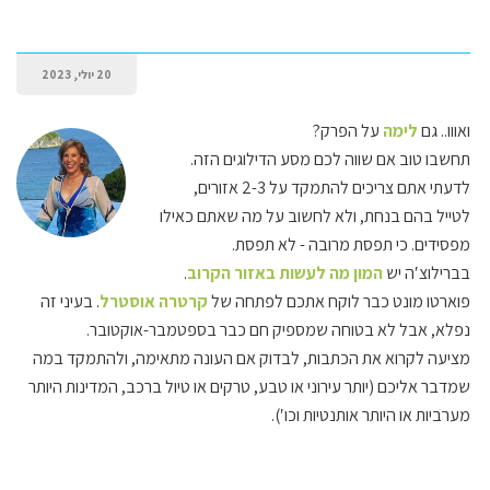
20 יולי, 2023
ואווו.. גם
לימה
על הפרק?
תחשבו טוב אם שווה לכם מסע הדילוגים הזה.
לדעתי אתם צריכים להתמקד על 2-3 אזורים,
לטייל בהם בנחת, ולא לחשוב על מה שאתם כאילו
מפסידים. כי תפסת מרובה - לא תפסת.
בברילוצ′ה יש
המון מה לעשות באזור הקרוב
.
פוארטו מונט כבר לוקח אתכם לפתחה של
קרטרה אוסטרל
. בעיני זה
נפלא, אבל לא בטוחה שמספיק חם כבר בספטמבר-אוקטובר.
מציעה לקרוא את הכתבות, לבדוק אם העונה מתאימה, ולהתמקד במה
שמדבר אליכם (יותר עירוני או טבע, טרקים או טיול ברכב, המדינות היותר
מערביות או היותר אותנטיות וכו′).