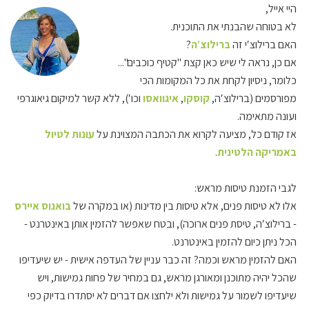
היי אייל,
לא בטוחה שהבנתי את התוכנית.
האם ברילוצ′י זה
ברילוצ′ה
?
אם כן, נראה לי שיש כאן קצת "קטיף כוכבים"...
כלומר, ניסיון לקחת את כל המקומות הכי
מפורסמים (ברילוצ′ה,
קוסקו
,
איגוואסו
וכו′), ללא קשר למיקום גיאוגרפי
ועונה מתאימה.
אז קודם כל, מציעה לקרוא את הכתבה המצוינת על
עונות לטיול
באמריקה הלטינית
.
לגבי הזמנת טיסות מראש:
אלו לא טיסות פנים, אלא טיסות בין מדינות (או במקרה של
בואנוס איירס
- ברילוצ′ה, טיסת פנים ארוכה), ובטח שאפשר להזמין אותן באינטרנט -
הכל ניתן כיום להזמין באינטרנט.
האם להזמין מראש וכמה? זה כבר עניין של העדפה אישית - יש שיעדיפו
שהכל יהיה מתוכנן ומאורגן מראש, גם במחיר של פחות גמישות, ויש
שיעדיפו לשמור על גמישות ולא ילחצו אם דברים לא יסתדרו בדיוק כפי